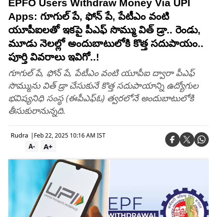
EPFO Users Withdraw Money Via UPI
Apps: గూగుల్ పే, ఫోన్ పే, పేటీఎం వంటి
యూపీఐలతో ఇకపై పీఎఫ్‌ సొమ్ము విత్‌ డ్రా.. రెండు,
మూడు నెలల్లో అందుబాటులోకి కొత్త సదుపాయం..
పూర్తి వివరాలు ఇవిగో..!
గూగుల్ పే, ఫోన్ పే, పేటీఎం వంటి యూపీఐ ద్వారా పీఎఫ్‌
సొమ్మును విత్‌ డ్రా చేసుకునే కొత్త సదుపాయాన్ని ఉద్యోగుల
భవిష్యనిధి సంస్థ (ఈపీఎఫ్‌ఓ) త్వరలోనే అందుబాటులోకి
తీసుకురానున్నది.
Rudra
|
Feb 22, 2025 10:16 AM IST
A+
A-