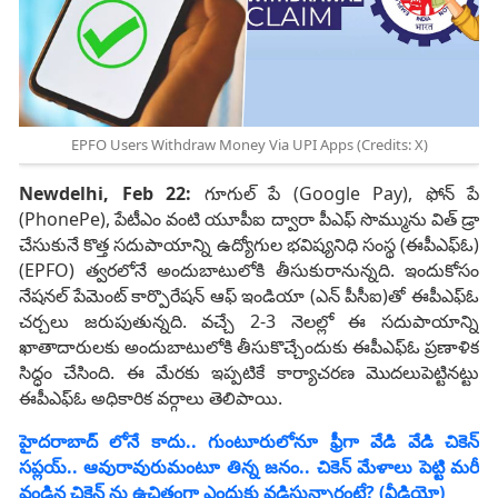
EPFO Users Withdraw Money Via UPI Apps (Credits: X)
Newdelhi, Feb 22:
గూగుల్ పే (Google Pay), ఫోన్ పే
(PhonePe), పేటీఎం వంటి యూపీఐ ద్వారా పీఎఫ్‌ సొమ్మును విత్‌ డ్రా
చేసుకునే కొత్త సదుపాయాన్ని ఉద్యోగుల భవిష్యనిధి సంస్థ (ఈపీఎఫ్‌ఓ)
(EPFO) త్వరలోనే అందుబాటులోకి తీసుకురానున్నది. ఇందుకోసం
నేషనల్‌ పేమెంట్‌ కార్పొరేషన్‌ ఆఫ్‌ ఇండియా (ఎన్‌ పీసీఐ)తో ఈపీఎఫ్‌ఓ
చర్చలు జరుపుతున్నది. వచ్చే 2-3 నెలల్లో ఈ సదుపాయాన్ని
ఖాతాదారులకు అందుబాటులోకి తీసుకొచ్చేందుకు ఈపీఎఫ్‌ఓ ప్రణాళిక
సిద్ధం చేసింది. ఈ మేరకు ఇప్పటికే కార్యాచరణ మొదలుపెట్టినట్టు
ఈపీఎఫ్‌ఓ అధికారిక వర్గాలు తెలిపాయి.
హైదరాబాద్ లోనే కాదు.. గుంటూరులోనూ ఫ్రీగా వేడి వేడి చికెన్‌
సప్లయ్.. ఆవురావురుమంటూ తిన్న జనం.. చికెన్ మేళాలు పెట్టి మరీ
వండిన చికెన్ ను ఉచితంగా ఎందుకు వడ్డిస్తున్నారంటే? (వీడియో)