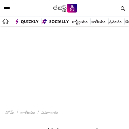
QUICKLY
SOCIALLY
రాష్ట్రీయం
జాతీయం
ప్రపంచం
టె
హోమ్
జాతీయం
సమాచారం