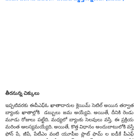
తీరనున్న చిక్కులు
ఇప్పటివరకు ఈపీఎఫ్‌ఓ ఖాతాదారుల క్లెయిమ్‌ సెటిల్‌ అయిన తర్వాత
బ్యాంకు ఖాతాల్లోకి డబ్బులు జమ అయ్యేవి. అయితే, దీనికి రెండు
మూడు రోజులు పట్టేది. మధ్యలో బ్యాంకు సెలవులు వస్తే, ఈ ప్రక్రియ
మరింత ఆలస్యమయ్యేది. అయితే, కొత్త విధానం అందుబాటులోకి వస్తే
ఫోన్‌ పే, జీపే, పేటీఎం వంటి యూపీఐ ప్లాట్‌ ఫామ్‌ ల ఐడీకే పీఎఫ్‌