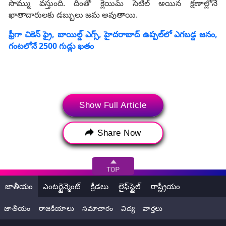
సొమ్ము వస్తుంది. దీంతో క్లెయిమ్‌ సెటిల్‌ అయిన క్షణాల్లోనే
ఖాతాదారులకు డబ్బులు జమ అవుతాయి.
ఫ్రీగా చికెన్‌ ఫ్రై, బాయిల్డ్ ఎగ్స్‌, హైదరాబాద్‌ ఉప్పల్‌లో ఎగబడ్డ జనం,
గంటలోనే 2500 గుడ్లు ఖతం
Show Full Article
Share Now
జాతీయం
ఎంటర్టైన్మెంట్
క్రీడలు
లైఫ్‌స్టైల్
రాష్ట్రీయం
జాతీయం
రాజకీయాలు
సమాచారం
విద్య
వార్తలు
Tags:
EPFO Users Withdraw Money Via UPI Apps