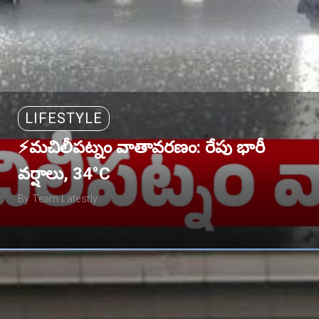
LIFESTYLE
⚡మచిలీపట్నం వాతావరణం: రేపు భారీ
వర్షాలు, 34°C
By Team Latestly