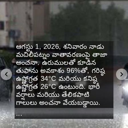
ఆగస్టు 1, 2026, శనివారం నాడు
మచిలీపట్నం వాతావరణంపై తాజా
అంచనా. ఉరుములతో కూడిన
తుఫాను అవకాశం 96%తో, గరిష్ఠ
ఉష్ణోగ్రత 34°C మరియు కనిష్ఠ
ఉష్ణోగ్రత 26°C ఉంటుంది. భారీ
వర్షాలు మరియు తేలికపాటి
గాలులు అంచనా వేయబడ్డాయి.
...