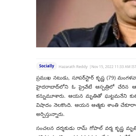
Socially
Hazarath Reddy
|
Nov 15, 2022 11:33 AM IS
ప్రముఖ నటుడు, సూపర్‌స్టార్‌ కృష్ణ (79) మంగళవ
హైదరాబాద్‌లోని ఓ ప్రైవేటే ఆస్పత్రిలో చే
కన్నుమూశారు. ఆయన మృతితో ఘట్టమనేని కుటు
విషాదం నెలకొంది. ఆయన ఆత్మకు శాంతి చేకూరా
అర్పిస్తున్నారు.
సంచలన దర్శకుడు రామ్‌ గోపాల్‌ వర్మ కృష్ణ మృతిప