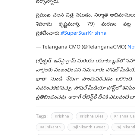
పేర్కొన్నారు.
ప్రముఖ చలన చిత్ర నటుడు, నిర్మాత అభిమానులు సూప
శివరామ కృష్ణమూర్తి, 79) మరణం పట్ల ము
ప్రకటించారు.
#SuperStarKrishna
— Telangana CMO (@TelanganaCMO)
No
(ట్విట్టర్, ఇన్‌స్టాగ్రామ్ మరియు యూట్యూబ్‌తో సహా
వార్తలకు సంబంధించిన సమాచారం సోషల్ మీడియా మ
ఖాతా నుండి నేరుగా పొందుపరచడం జరిగింది. లే
సవరించకపోవచ్చు. సోషల్ మీడియా పోస్ట్‌లో కనిపిం
ప్రతిబింబించవు, అలాగే లేటెస్ట్‌లీ దీనికి ఎటువంట
Tags:
Krishna
Krishna Dies
Krishna G
Rajinikanth
Rajinikanth Tweet
Rajinikant