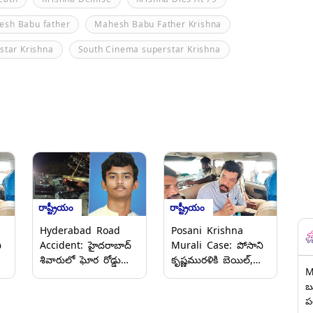
esh Babu father
Mahesh Babu Father Krishna
star Krishna
South Cinema superstar Krishna
రాష్ట్రీయం
రాష్ట్రీయం
Hyderabad Road
Posani Krishna
ి
Accident: హైదరాబాద్
Murali Case: పోసాని
శివారులో ఘోర రోడ్డు
కృష్ణమురళికి బెయిల్‌,
M
న
ప్రమాదం, మాజీ ఎమ్మెల్యే
ఓబులవారిపల్లి పీఎస్‌లో
బ
తీగల కృష్ణారెడ్డి మనవడు
నమోదైన కేసులో బెయిల్
ప
ై
కనిష్క్ రెడ్డి మృతి
మంజూరు చేసిన కడప