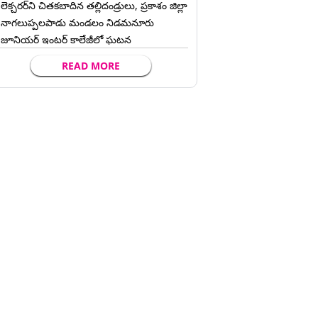
లెక్చ‌ర‌ర్‌ని చిత‌క‌బాదిన త‌ల్లిదండ్రులు, ప్రకాశం జిల్లా
నాగలుప్పలపాడు మండలం నిడమనూరు
జూనియర్ ఇంటర్ కాలేజీలో ఘటన
READ MORE