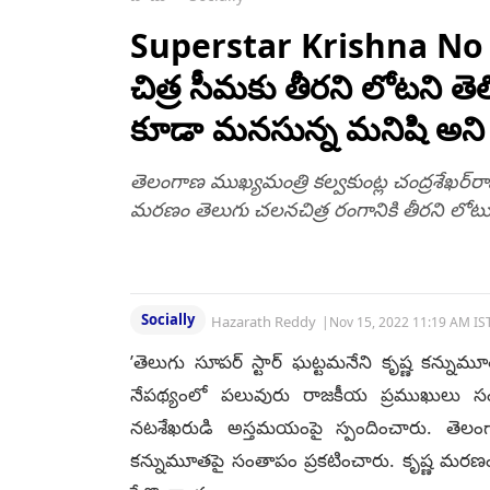
ఒకరినొకరు పిడిగుద్దులు
తీర్పు రిజర్వ్
గుద్దుకుంటూ..
Superstar Krishna No M
చిత్ర సీమకు తీరని లోటని తె
కూడా మనసున్న మనిషి అని 
తెలంగాణ ముఖ్యమంత్రి కల్వకుంట్ల చంద్రశేఖర్‌ర
మరణం తెలుగు చలనచిత్ర రంగానికి తీరని లోటు అన
Socially
Hazarath Reddy
|
Nov 15, 2022 11:19 AM IS
’తెలుగు సూపర్‌ స్టార్‌ ఘట్టమనేని కృష్ణ కన
నేపథ్యంలో పలువురు రాజకీయ ప్రముఖులు సంతాప
నటశేఖరుడి అస్తమయంపై స్పందించారు. తెలంగాణ
కన్నుమూతపై సంతాపం ప్రకటించారు. కృష్ణ మరణం త