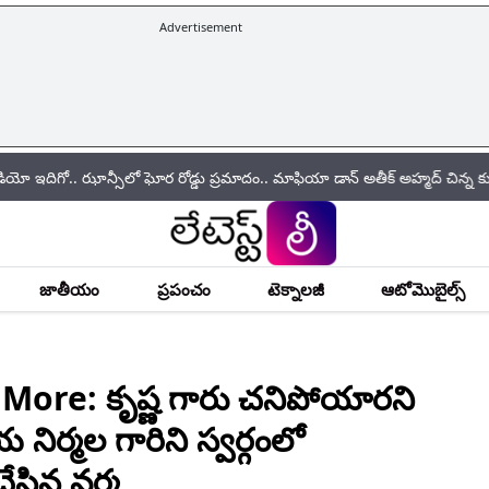
Advertisement
ాన్సీలో ఘోర రోడ్డు ప్రమాదం.. మాఫియా డాన్ అతీక్ అహ్మద్ చిన్న కుమారుడు అబ
జాతీయం
ప్రపంచం
టెక్నాలజీ
ఆటోమొబైల్స్
ore: కృష్ణ గారు చనిపోయారని
ర్మల గారిని స్వర్గంలో
ేసిన వర్మ