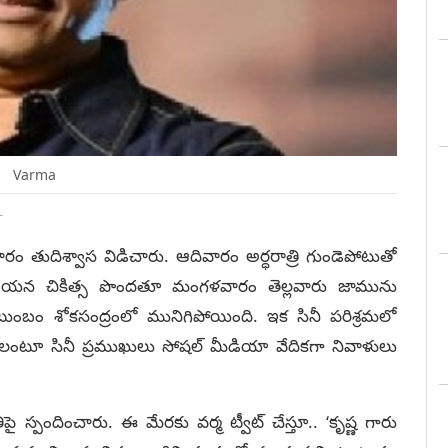
Varma
T
ారం తుదిశ్వాస విడిచారు. ఆదివారం అర్ధరాత్రి గుండెపోటుతో
రిన ఆయన చికిత్స పొందతూ మంగళవారం తెల్లవారు జామును
ంబం శోకసంద్రంలో మునిగిపోయింది. ఇక సినీ పరిశ్రమలో
లంటూ సినీ ప్రముఖులు సోషల్‌ మీడియా వేదికగా నివాళులు
ై స్పందించారు. ఈ మేరకు వర్మ ట్వీట్‌ చేస్తూ.. ‘కృష్ణ గారు