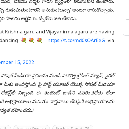
న, విజయ నిర్మల గారిని స్వర్గంలో కలుసుకుని ఉంటారు.
ని గుడుపుతుంటారని అనుకుంటున్నా’ అంటూ రాసుకొచ్చాడు.
రి పాటను ఆర్జీవీ ఈ ట్వీట్‌కు జత చేశాడు.
hat Krishna garu and Vijayanirmalagaru are having
nd dancing 💐💐💐
https://t.co/md0sOArEeG
via
mber 15, 2022
 సోషల్ మీడియా ప్రపంచం నుండి సరికొత్త బ్రేకింగ్ న్యూస్, వైరల్
ీకు అందిస్తోంది. పై పోస్ట్ యూజర్ యొక్క సోషల్ మీడియా
టెస్ట్‌లీ సిబ్బంది ఈ కంటెంట్ బాడీని సవరించలేదు లేదా
చే అభిప్రాయాలు మరియు వాస్తవాలు లేటెస్ట్‌లీ అభిప్రాయాలను
ి బాధ్యత వహించదు.)
eath
Krishna Demise
Krishna Dies At 79