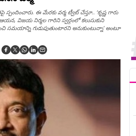
 స్పందించారు. ఈ మేరకు వర్మ ట్వీట్‌ చేస్తూ.. ‘కృష్ణ గారు
న, విజయ నిర్మల గారిని స్వర్గంలో కలుసుకుని
మంచి సమయాన్ని గుడుపుతుంటారని అనుకుంటున్నా’ అంటూ
Tren