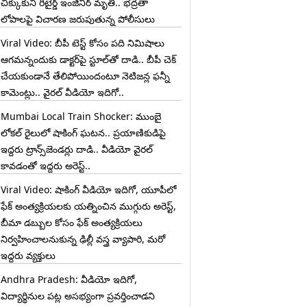
చిక్కుకుని రిటైర్డ్ ఇంజినీర్ మృతి.. భద్రతా
లోపాలపై విచారణ జరుపుతున్న పోలీసులు
Viral Video: బీపీ టెస్ట్‌ కోసం పది నిమిషాలు
ఆగమన్నందుకు డాక్టర్‌పై స్టూల్‌తో దాడి.. బీపీ చెక్
చేయకుండానే తేలిపోయిందంటూ నెటిజన్ల ఫన్నీ
కామెంట్లు.. వైరల్ వీడియో ఇదిగో..
Mumbai Local Train Shocker: ముంబై
లోకల్ రైలులో షాకింగ్ ఘటన.. ప్రయాణికుడిపై
ఇద్దరు ట్రాన్స్‌జెండర్లు దాడి.. వీడియో వైరల్
కావడంతో ఇద్దరు అరెస్ట్..
Viral Video: షాకింగ్ వీడియో ఇదిగో, యూపీలో
ఫేక్ అంత్యక్రియలకు యత్నించిన ముగ్గురు అరెస్ట్,
బీమా డబ్బుల కోసం ఫేక్ అంత్యక్రియలు
నిర్వహించాలనుకున్న ఢిల్లీ వస్త్ర వ్యాపారి, మరో
ఇద్దరు వ్యక్తులు
Andhra Pradesh: వీడియో ఇదిగో,
విద్యార్థినుల పట్ల అసభ్యంగా ప్రవర్తించాడని