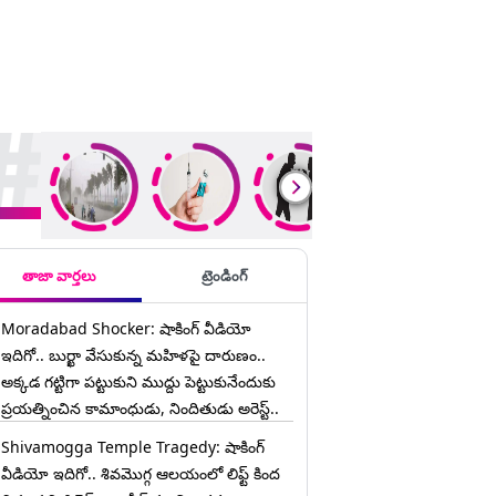
ding Stories
తాజా వార్తలు
ట్రెండింగ్
Moradabad Shocker: షాకింగ్ వీడియో
ఇదిగో.. బుర్ఖా వేసుకున్న మహిళపై దారుణం..
అక్కడ గట్టిగా పట్టుకుని ముద్దు పెట్టుకునేందుకు
ప్రయత్నించిన కామాంధుడు, నిందితుడు అరెస్ట్..
Shivamogga Temple Tragedy: షాకింగ్
వీడియో ఇదిగో.. శివమొగ్గ ఆలయంలో లిఫ్ట్ కింద