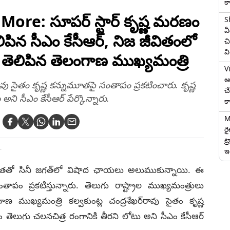
క
మొబైల్ కోర్టు
ore: సూపర్ స్టార్ కృష్ణ మరణం
S
వ
లిపిన సీఎం కేసీఆర్, నిజ జీవితంలో
చి
వ
తెలిపిన తెలంగాణ ముఖ్యమంత్రి
V
ఆగ
ావు సైతం కృష్ణ కన్నుమూతపై సంతాపం ప్రకటించారు. కృష్ణ
చ
ి సీఎం కేసీఆర్‌ పేర్కొన్నారు.
క
M
ర
ట్
ఇద
T
్నుమూతతో సినీ జగత్‌లో విషాద ఛాయలు అలుముకున్నాయి. ఈ
ం ప్రకటిస్తున్నారు. తెలుగు రాష్ట్రాల ముఖ్యమంత్రులు
 ముఖ్యమంత్రి కల్వకుంట్ల చంద్రశేఖర్‌రావు సైతం కృష్ణ
ెలుగు చలనచిత్ర రంగానికి తీరని లోటు అని సీఎం కేసీఆర్‌