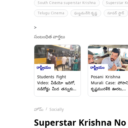
South Cinema superstar Krishna
Superstar K
Telugu Cinema
ఘట్టమనేని కృష్ణ
సూపర్ స్టార్
>
సంబంధిత వార్తలు
రాష్ట్రీయం
రాష్ట్రీయం
Students Fight
Posani Krishna
Video: వీడియో ఇదిగో,
Murali Case: పోసాన
నడిరోడ్డు మీద తన్నుకున్న
కృష్టమురళీకి ఊరట,
ఇంటర్ విద్యార్థులు,
కస్టడీ పిటిషన్ కొట్టివేసి
బస్సు‌పై రాళ్లు
కర్నూలు జేఎఫ్‌సీఎం
విసురుకుంటూ
కోర్టు, బెయిల్ పిటిషన్‌ప
హోమ్
Socially
ఒకరినొకరు పిడిగుద్దులు
తీర్పు రిజర్వ్
గుద్దుకుంటూ..
Superstar Krishna No M