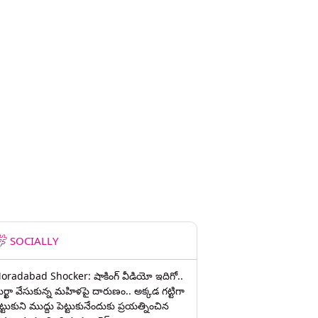
SOCIALLY
oradabad Shocker: షాకింగ్ వీడియో ఇదిగో..
ుర్ఖా వేసుకున్న మహిళపై దారుణం.. అక్కడ గట్టిగా
ట్టుకుని ముద్దు పెట్టుకునేందుకు ప్రయత్నించిన