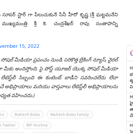
ర్ స్టార్ గా పిలుచుకునే సినీ హీరో కృష్ణ (శ్రీ ఘట్టమనేని
ఖ్యమంత్రి శ్రీ కె. చంద్రశేఖర్ రావు సంతాపాన్ని
vember 15, 2022
 సోషల్ మీడియా ప్రపంచం నుండి సరికొత్త బ్రేకింగ్ న్యూస్, వైరల్
ీకు అందిస్తోంది. పై పోస్ట్ యూజర్ యొక్క సోషల్ మీడియా
H
భర
టెస్ట్‌లీ సిబ్బంది ఈ కంటెంట్ బాడీని సవరించలేదు లేదా
క
చే అభిప్రాయాలు మరియు వాస్తవాలు లేటెస్ట్‌లీ అభిప్రాయాలను
వ
ి బాధ్యత వహించదు.)
H
హ
త
aru
Mahesh Babu
Mahesh Babu Family
చ
H
h Twitter
RIP Krishna
Se