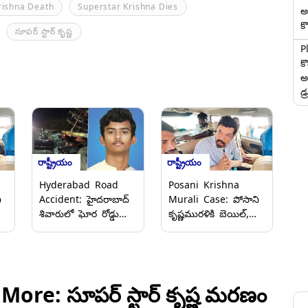
rishna Death
Superstar Krishna Dies
అ
కొ
సూపర్‌ స్టార్‌ కృష్ణ
P
క
అ
డ్
రాష్ట్రీయం
రాష్ట్రీయం
Hyderabad Road
Posani Krishna
ి
Accident: హైదరాబాద్
Murali Case: పోసాని
శివారులో ఘోర రోడ్డు
కృష్ణమురళికి బెయిల్‌,
న
ప్రమాదం, మాజీ ఎమ్మెల్యే
ఓబులవారిపల్లి పీఎస్‌లో
తీగల కృష్ణారెడ్డి మనవడు
నమోదైన కేసులో బెయిల్
ై
కనిష్క్ రెడ్డి మృతి
మంజూరు చేసిన కడప
మొబైల్ కోర్టు
ore: సూపర్ స్టార్ కృష్ణ మరణం