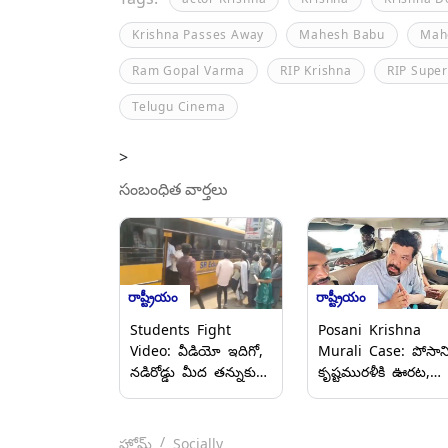
Krishna Passes Away
Mahesh Babu
Mah
Ram Gopal Varma
RIP Krishna
RIP Super
Telugu Cinema
>
సంబంధిత వార్తలు
రాష్ట్రీయం
రాష్ట్రీయం
Students Fight
Posani Krishna
Video: వీడియో ఇదిగో,
Murali Case: పోసాన
నడిరోడ్డు మీద తన్నుకున్న
కృష్టమురళీకి ఊరట,
ఇంటర్ విద్యార్థులు,
కస్టడీ పిటిషన్ కొట్టివేసి
బస్సు‌పై రాళ్లు
కర్నూలు జేఎఫ్‌సీఎం
విసురుకుంటూ
కోర్టు, బెయిల్ పిటిషన్‌ప
హోమ్
Socially