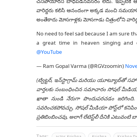
చనిపోయారని బాధపడనవసరం లేదు. ఇప్పటికే ఆయ
వారిద్దరు కలిసి ఆనందంగా అక్కడ మంచి సమయాన్
అంతేకాదు మోసగాళ్లకు మోసగాడు చిత్రంలోని వారిద్ద
No need to feel sad because I am sure t
a great time in heaven singing a
@YouTube
— Ram Gopal Varma (@RGVzoomin)
Nove
(ట్విట్టర్, ఇన్‌స్టాగ్రామ్ మరియు యూట్యూబ్‌తో సహా
వార్తలకు సంబంధించిన సమాచారం సోషల్ మీడియా మ
ఖాతా నుండి నేరుగా పొందుపరచడం జరిగింది. లే
సవరించకపోవచ్చు. సోషల్ మీడియా పోస్ట్‌లో కనిపిం
ప్రతిబింబించవు, అలాగే లేటెస్ట్‌లీ దీనికి ఎటువంట
Tags:
actor Krishna
Krishna
Krishna D