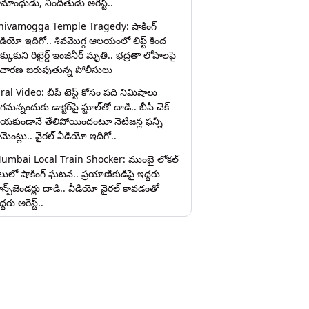
ామాంధుడు, నిందితుడు అరెస్ట్..
hivamogga Temple Tragedy: షాకింగ్
ీడియో ఇదిగో.. శివమొగ్గ ఆలయంలో లిఫ్ట్ కింద
క్కుకుని రిటైర్డ్ ఇంజినీర్ మృతి.. భద్రతా లోపాలపై
ిచారణ జరుపుతున్న పోలీసులు
iral Video: బీపీ టెస్ట్‌ కోసం పది నిమిషాలు
మన్నందుకు డాక్టర్‌పై స్టూల్‌తో దాడి.. బీపీ చెక్
ేయకుండానే తేలిపోయిందంటూ నెటిజన్ల ఫన్నీ
ామెంట్లు.. వైరల్ వీడియో ఇదిగో..
umbai Local Train Shocker: ముంబై లోకల్
ైలులో షాకింగ్ ఘటన.. ప్రయాణికుడిపై ఇద్దరు
రాన్స్‌జెండర్లు దాడి.. వీడియో వైరల్ కావడంతో
్దరు అరెస్ట్..