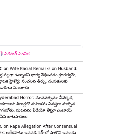
ఎడిటర్ ఎంపిక
C on Wife Racial Remarks on Husband:
్త న‌ల్ల‌గా ఉన్నాడ‌ని భార్య వేధించ‌డం క్రూర‌త్వ‌మే,
ర్ణాటక హైకోర్టు సంచలన తీర్పు, దంపతులకు
ిడాకులు మంజూరు
yderabad Horror: మానవత్వమా నీవెక్కడ,
ైదరాబాద్ శివార్లలో మహిళను వివస్త్రగా మార్చిన
ాగుబోతు, ఘటనను వీడియో తీస్తూ ఎంజాయ్
ేసిన బాటసారులు
C on Rape Allegation After Consensual
x: ఆరేళ్లపాటు ఇష్టపడి సెక్స్‌లో పాల్గొని ఇప్పుడు