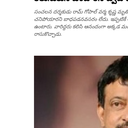
సంచలన దర్శకుడు రామ్‌ గోపాల్‌ వర్మ కృష్ణ మృతిపై
చనిపోయారని బాధపడనవసరం లేదు. ఇప్పటికే ఆయ
ఉంటారు. వారిద్దరు కలిసి ఆనందంగా అక్కడ 
రాసుకొచ్చాడు.