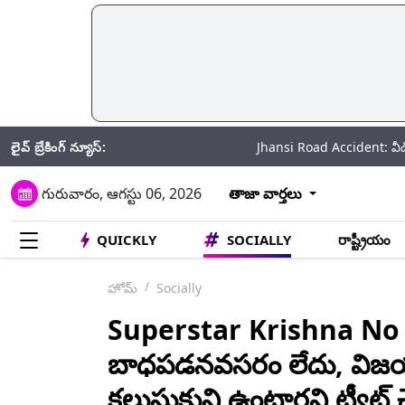
లైవ్ బ్రేకింగ్ న్యూస్:
Jhansi Road Accident: వీడియో ఇదిగో.. ఝ
గురువారం, ఆగస్టు 06, 2026
తాజా వార్తలు
QUICKLY
SOCIALLY
రాష్ట్రీయం
హోమ్
Socially
Superstar Krishna No M
బాధపడనవసరం లేదు, విజయ ని
కలుసుకుని ఉంటారని ట్వీట్ చ