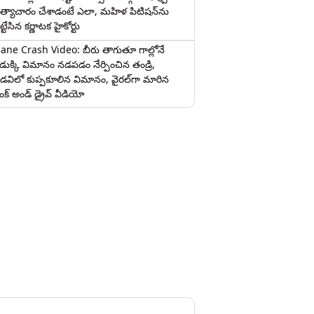
త్యాచారం చేశాడంటే ఎలా, మహిళ పిటిషన్‌ను
ట్టేసిన కర్ణాటక హైకోర్టు
lane Crash Video: బీరు తాగుతూ గాల్లోనే
ొడుక్కి విమానం నడపడం నేర్పించిన తండ్రి,
డవిలో కుప్పకూలిన విమానం, వైరల్‌గా మారిన
రంక్‌ అండ్ డ్రైవ్ వీడియో