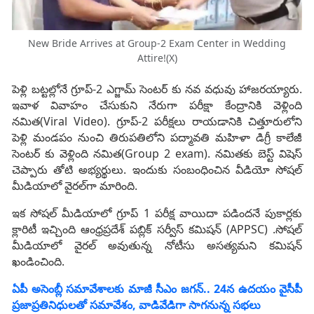
New Bride Arrives at Group-2 Exam Center in Wedding
Attire!(X)
పెళ్లి బట్టల్లోనే గ్రూప్-2 ఎగ్జామ్ సెంటర్ కు నవ వధువు హాజరయ్యారు.
ఇవాళ వివాహం చేసుకుని నేరుగా పరీక్షా కేంద్రానికి వెళ్లింది
నమిత(Viral Video). గ్రూప్-2 పరీక్షలు రాయడానికి చిత్తూరులోని
పెళ్లి మండపం నుంచి తిరుపతిలోని పద్మావతి మహిళా డిగ్రీ కాలేజీ
సెంటర్ కు వెళ్లింది నమిత(Group 2 exam). నమితకు బెస్ట్ విషెస్
చెప్పారు తోటి అభ్యర్థులు. ఇందుకు సంబంధించిన వీడియో సోషల్
మీడియాలో వైరల్‌గా మారింది.
ఇక సోషల్ మీడియాలో గ్రూప్ 1 పరీక్ష వాయిదా పడిందనే పుకార్లకు
క్లారిటీ ఇచ్చింది ఆంధ్రప్రదేశ్ పబ్లిక్ సర్వీస్ కమిషన్ (APPSC) .సోషల్
మీడియాలో వైరల్ అవుతున్న నోటీసు అసత్యమని కమిషన్
ఖండించింది.
ఏపీ అసెంబ్లీ సమావేశాలకు మాజీ సీఎం జగన్.. 24న ఉదయం వైసీపీ
ప్రజాప్రతినిధులతో సమావేశం, వాడివేడిగా సాగనున్న సభలు