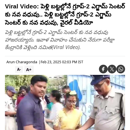
Viral Video: పెళ్లి బట్టల్లోనే గ్రూప్-2 ఎగ్జామ్ సెంటర్
కు నవ వధువు.. పెళ్లి బట్టల్లోనే గ్రూప్-2 ఎగ్జామ్
సెంటర్ కు నవ వధువు, వైరల్ వీడియో
పెళ్లి బట్టల్లోనే గ్రూప్-2 ఎగ్జామ్ సెంటర్ కు నవ వధువు
హాజరయ్యారు. ఇవాళ వివాహం చేసుకుని నేరుగా పరీక్షా
కేంద్రానికి వెళ్లింది నమిత(Viral Video).
Arun Charagonda
|
Feb 23, 2025 02:03 PM IST
A+
A-