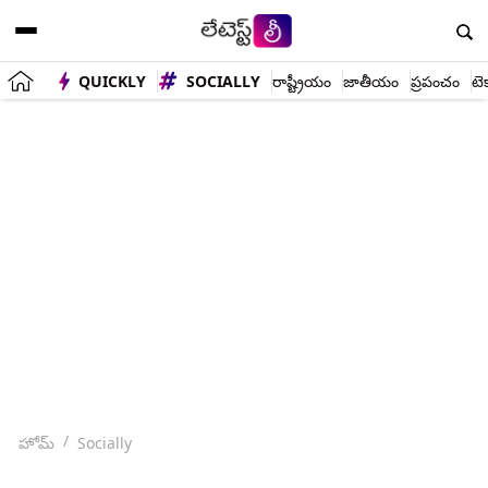
QUICKLY
SOCIALLY
రాష్ట్రీయం
జాతీయం
ప్రపంచం
టె
హోమ్
Socially