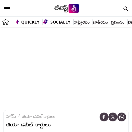
QUICKLY
SOCIALLY
రాష్ట్రీయం
జాతీయం
ప్రపంచం
టె
హోమ్
జియో డెబిట్‌ కార్డులు
జియో డెబిట్‌ కార్డులు