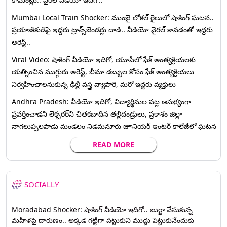
Mumbai Local Train Shocker: ముంబై లోకల్ రైలులో షాకింగ్ ఘటన..
ప్రయాణికుడిపై ఇద్దరు ట్రాన్స్‌జెండర్లు దాడి.. వీడియో వైరల్ కావడంతో ఇద్దరు
అరెస్ట్..
Viral Video: షాకింగ్ వీడియో ఇదిగో, యూపీలో ఫేక్ అంత్యక్రియలకు
యత్నించిన ముగ్గురు అరెస్ట్, బీమా డబ్బుల కోసం ఫేక్ అంత్యక్రియలు
నిర్వహించాలనుకున్న ఢిల్లీ వస్త్ర వ్యాపారి, మరో ఇద్దరు వ్యక్తులు
Andhra Pradesh: వీడియో ఇదిగో, విద్యార్థినుల పట్ల అసభ్యంగా
ప్రవర్తించాడని లెక్చ‌ర‌ర్‌ని చిత‌క‌బాదిన త‌ల్లిదండ్రులు, ప్రకాశం జిల్లా
నాగలుప్పలపాడు మండలం నిడమనూరు జూనియర్ ఇంటర్ కాలేజీలో ఘటన
READ MORE
SOCIALLY
Moradabad Shocker: షాకింగ్ వీడియో ఇదిగో.. బుర్ఖా వేసుకున్న
మహిళపై దారుణం.. అక్కడ గట్టిగా పట్టుకుని ముద్దు పెట్టుకునేందుకు