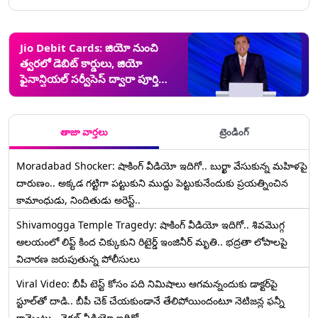
Jio Debit Cards: జియో నుంచి
త్వరలో డెబిట్ కార్డులు, జియో
ఫైనాన్షియల్‌ సర్వీసెస్ ద్వారా పూర్తి
స్థాయి ఆర్థిక సేవలు అందించేలా
సన్నాహాలు
తాజా వార్తలు
ట్రెండింగ్
Moradabad Shocker: షాకింగ్ వీడియో ఇదిగో.. బుర్ఖా వేసుకున్న మహిళపై
దారుణం.. అక్కడ గట్టిగా పట్టుకుని ముద్దు పెట్టుకునేందుకు ప్రయత్నించిన
కామాంధుడు, నిందితుడు అరెస్ట్..
Shivamogga Temple Tragedy: షాకింగ్ వీడియో ఇదిగో.. శివమొగ్గ
ఆలయంలో లిఫ్ట్ కింద చిక్కుకుని రిటైర్డ్ ఇంజినీర్ మృతి.. భద్రతా లోపాలపై
విచారణ జరుపుతున్న పోలీసులు
Viral Video: బీపీ టెస్ట్‌ కోసం పది నిమిషాలు ఆగమన్నందుకు డాక్టర్‌పై
స్టూల్‌తో దాడి.. బీపీ చెక్ చేయకుండానే తేలిపోయిందంటూ నెటిజన్ల ఫన్నీ
కామెంట్లు.. వైరల్ వీడియో ఇదిగో..