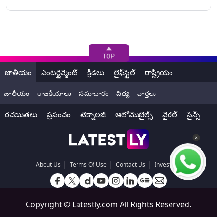
జాతీయం
ఎంటర్టైన్మెంట్
క్రీడలు
లైఫ్‌స్టైల్
రాష్ట్రీయం
జాతీయం
రాజకీయాలు
సమాచారం
విద్య
వార్తలు
రచయితలు
ప్రపంచం
టెక్నాలజీ
ఆటోమొబైల్స్
వైరల్
సైన్స్
|
|
|
About Us
Terms Of Use
Contact Us
Investors
Copyright ©
Latestly.com
All Rights Reserved.