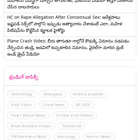
మహిళను వివస్త్రగా మార్చిన తాగుబోతు, ఘటనను వీడియో తీస్తూ ఎంజాయ్
చేసిన బాటసారులు
HC on Rape Allegation After Consensual Sex: ఆరేళ్లపాటు
ఇష్టపడి సెక్స్‌లో పాల్గొని ఇప్పుడు అత్యాచారం చేశాడంటే ఎలా, మహిళ
పిటిషన్‌ను కొట్టేసిన కర్ణాటక హైకోర్టు
Plane Crash Video: బీరు తాగుతూ గాల్లోనే కొడుక్కి విమానం నడపడం
నేర్పించిన తండ్రి, అడవిలో కుప్పకూలిన విమానం, వైరల్‌గా మారిన డ్రంక్‌
అండ్ డ్రైవ్ వీడియో
ట్రెండింగ్ టాపిక్స్
Technology
Telangana
Andhra pradesh
Viral Video
Crime News
IPl 2025
Heart Attack News
Cricket Viral Videos
Road Accident Videos
Tollywood
PM Narendra Modi
Astrology
Horror News