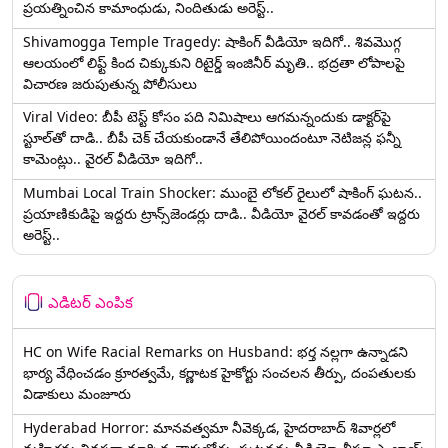
ప్రయత్నించిన కామాంధుడు, నిందితుడు అరెస్ట్..
Shivamogga Temple Tragedy: షాకింగ్ వీడియో ఇదిగో.. శివమొగ్గ
ఆలయంలో లిఫ్ట్ కింద చిక్కుకుని రిటైర్డ్ ఇంజినీర్ మృతి.. భద్రతా లోపాలపై
విచారణ జరుపుతున్న పోలీసులు
Viral Video: బీపీ టెస్ట్‌ కోసం పది నిమిషాలు ఆగమన్నందుకు డాక్టర్‌పై
స్టూల్‌తో దాడి.. బీపీ చెక్ చేయకుండానే తేలిపోయిందంటూ నెటిజన్ల ఫన్నీ
కామెంట్లు.. వైరల్ వీడియో ఇదిగో..
Mumbai Local Train Shocker: ముంబై లోకల్ రైలులో షాకింగ్ ఘటన..
ప్రయాణికుడిపై ఇద్దరు ట్రాన్స్‌జెండర్లు దాడి.. వీడియో వైరల్ కావడంతో ఇద్దరు
అరెస్ట్..
ఎడిటర్ ఎంపిక
HC on Wife Racial Remarks on Husband: భర్త న‌ల్ల‌గా ఉన్నాడ‌ని
భార్య వేధించ‌డం క్రూర‌త్వ‌మే, కర్ణాటక హైకోర్టు సంచలన తీర్పు, దంపతులకు
విడాకులు మంజూరు
Hyderabad Horror: మానవత్వమా నీవెక్కడ, హైదరాబాద్ శివార్లలో