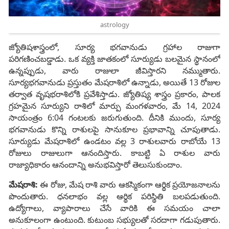
astrology
జ్యోతిషశాస్త్రంలో, సూర్య భగవానుడు గ్రహాల రాజుగా
పరిగణించబడ్డాడు. ఒక వ్యక్తి జాతకంలో సూర్యుడు బలమైన స్థానంలో
ఉన్నప్పుడు, వారు రాజులా జీవిస్తారని నమ్ముతారు.
సూర్యభగవానుడు ప్రస్తుతం మేషరాశిలో ఉన్నాడు, అయితే 13 రోజుల
తర్వాత వృషభరాశిలోకి ప్రవేశిస్తాడు. జ్యోతిష్య శాస్త్రం ప్రకారం, పాలక
గ్రహమైన సూర్యుని రాశిలో మార్పు మంగళవారం, మే 14, 2024
సాయంత్రం 6:04 గంటలకు జరుగుతుంది. దీనికి ముందు, సూర్య
భగవానుడు కొన్ని రాశులపై సానుకూల ప్రభావాన్ని చూపుతాడు.
సూర్యుడు మేషరాశిలో ఉండటం వల్ల 3 రాశులవారు రాబోయే 13
రోజులు రాజులుగా ఆనందిస్తారు. కాబట్టి ఏ రాశుల వారు
రాజ్యాధికారం ఆనందాన్ని అనుభవిస్తారో తెలుసుకుందాం.
మేషరాశి:
ఈ రోజు, మేష రాశి వారు ఆకస్మికంగా ఆర్థిక ప్రయోజనాలను
పొందుతారు. ధనలాభం వల్ల ఆర్థిక పరిస్థితి బలపడుతుంది.
ఉద్యోగాలు, వ్యాపారాలు చేసే వారికి ఈ సమయం చాలా
అనుకూలంగా ఉంటుంది. కుటుంబ సభ్యులతో సరదాగా గడుపుతారు.