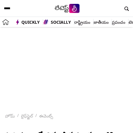
QUICKLY
SOCIALLY
రాష్ట్రీయం
జాతీయం
ప్రపంచం
టె
హోమ్
లైఫ్‌స్టైల్
ఈవెంట్స్