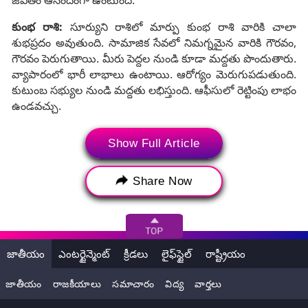
జీవితం ఆనందంగా ఉంటుంది.
కుంభ రాశి:
సూర్యుని రాశిలో మార్పు కుంభ రాశి వారికి చాలా
శుభప్రదం అవుతుంది. సామాజిక సేవలో నిమగ్నమైన వారికి గౌరవం,
గౌరవం పెరుగుతాయి. మీరు పెద్దల నుండి కూడా మద్దతు పొందుతారు.
వ్యాపారంలో భారీ లాభాలు ఉంటాయి. ఆరోగ్యం మెరుగుపడుతుంది.
కుటుంబ సభ్యుల నుండి మద్దతు లభిస్తుంది. ఆఫీసులో రెట్టింపు లాభం
ఉండవచ్చు.
Show Full Article
Share Now
జాతీయం
ఎంటర్టైన్మెంట్
క్రీడలు
లైఫ్‌స్టైల్
రాష్ట్రీయం
జాతీయం
రాజకీయాలు
సమాచారం
విద్య
వార్తలు