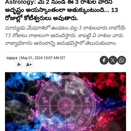
Astrology: మే 2 నుండి ఈ 3 రాశుల వారిని
అదృష్టం అయస్కాంతంలా అతుక్కుంటుంది... 13
రోజుల్లో కోటీశ్వరులు అవుతారు.
సూర్యుడు మేషరాశిలో ఉండటం వల్ల 3 రాశులవారు రాబోయే
13 రోజులు రాజులుగా ఆనందిస్తారు. కాబట్టి ఏ రాశుల వారు
రాజ్యాధికారం ఆనందాన్ని అనుభవిస్తారో తెలుసుకుందాం.
sajaya
|
May 01, 2024 10:07 AM IST
A+
A-