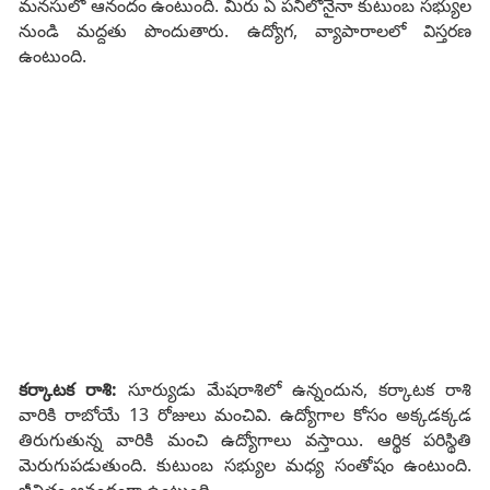
మనసులో ఆనందం ఉంటుంది. మీరు ఏ పనిలోనైనా కుటుంబ సభ్యుల
నుండి మద్దతు పొందుతారు. ఉద్యోగ, వ్యాపారాలలో విస్తరణ
ఉంటుంది.
కర్కాటక రాశి:
సూర్యుడు మేషరాశిలో ఉన్నందున, కర్కాటక రాశి
వారికి రాబోయే 13 రోజులు మంచివి. ఉద్యోగాల కోసం అక్కడక్కడ
తిరుగుతున్న వారికి మంచి ఉద్యోగాలు వస్తాయి. ఆర్థిక పరిస్థితి
మెరుగుపడుతుంది. కుటుంబ సభ్యుల మధ్య సంతోషం ఉంటుంది.