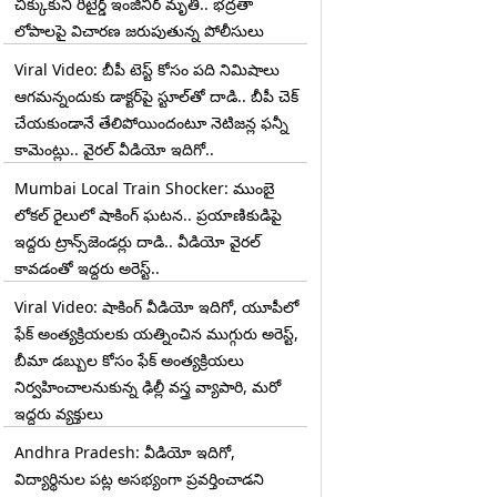
చిక్కుకుని రిటైర్డ్ ఇంజినీర్ మృతి.. భద్రతా
లోపాలపై విచారణ జరుపుతున్న పోలీసులు
Viral Video: బీపీ టెస్ట్‌ కోసం పది నిమిషాలు
ఆగమన్నందుకు డాక్టర్‌పై స్టూల్‌తో దాడి.. బీపీ చెక్
చేయకుండానే తేలిపోయిందంటూ నెటిజన్ల ఫన్నీ
కామెంట్లు.. వైరల్ వీడియో ఇదిగో..
Mumbai Local Train Shocker: ముంబై
లోకల్ రైలులో షాకింగ్ ఘటన.. ప్రయాణికుడిపై
ఇద్దరు ట్రాన్స్‌జెండర్లు దాడి.. వీడియో వైరల్
కావడంతో ఇద్దరు అరెస్ట్..
Viral Video: షాకింగ్ వీడియో ఇదిగో, యూపీలో
⚡Godavari Floods:
⚡Hyderabad Rains:
⚡Godavari Flo
ఫేక్ అంత్యక్రియలకు యత్నించిన ముగ్గురు అరెస్ట్,
భద్రాచలం వద్ద ఉగ్రరూపం
భారీ వర్షంతో హైదరాబాద్
తెలంగాణలో భారీ
బీమా డబ్బుల కోసం ఫేక్ అంత్యక్రియలు
దాల్చిన గోదావరి.. నీట
అతలాకుతలం..
వర్షాలు.. గోదావరి
నిర్వహించాలనుకున్న ఢిల్లీ వస్త్ర వ్యాపారి, మరో
మునిగిన పర్ణశాల ..
నగరమంతా ట్రాఫిక్ జామ్..
ఉగ్రరూపం.. కాళేశ
మూడో ప్రమాద హెచ్చరిక
ప్రజలు అప్రమత్తంగా
భద్రాచలంలో ప్ర
ఇద్దరు వ్యక్తులు
జారీ.. 53 అడుగులు
ఉండాలని అధికారుల
స్థాయికి వరద.. రెడ
దాటిన నీటిమట్టం..
సూచన
ప్రకటించిన అధికా
Andhra Pradesh: వీడియో ఇదిగో,
విద్యార్థినుల పట్ల అసభ్యంగా ప్రవర్తించాడని