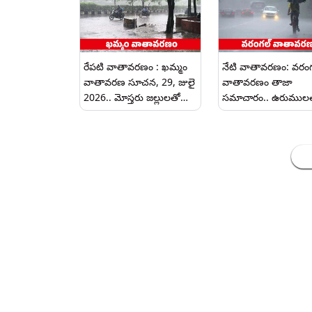
రేపటి వాతావరణం : ఖమ్మం
నేటి వాతావరణం: వరం
వాతావరణ సూచన, 29, జులై
వాతావరణం తాజా
2026.. మోస్తరు జల్లులతో
సమాచారం.. ఉరుముల
కూడిన వాతావరణం, గరిష్ఠ
కూడిన వర్షాలు కురిసే
ఉష్ణోగ్రత 32°C నమోదయ్యే
అవకాశం.. గరిష్ఠ ఉష్ణోగ్ర
అవకాశం
30°C నమోదయ్యే ఛాన్స్