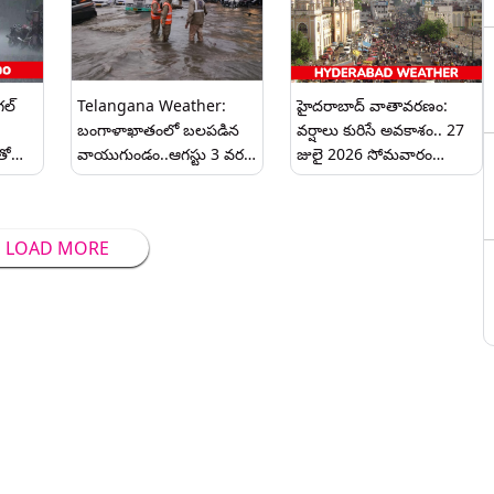
హెచ్చరిక..
గల్
Telangana Weather:
హైదరాబాద్‌ వాతావరణం:
బంగాళాఖాతంలో బలపడిన
వర్షాలు కురిసే అవకాశం.. 27
తో
వాయుగుండం..ఆగస్టు 3 వరకు
జులై 2026 సోమవారం
తెలంగాణలో వర్షాలు.. ఐటీ
ఉష్ణోగ్రత 29°Cకి చేరే అవకాశం
త
ఉద్యోగులకు కీలక సూచనలు
..
LOAD MORE