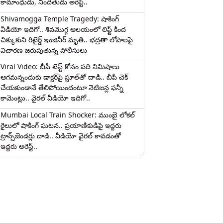
కామాంధుడు, నిందితుడు అరెస్ట్..
Shivamogga Temple Tragedy: షాకింగ్
వీడియో ఇదిగో.. శివమొగ్గ ఆలయంలో లిఫ్ట్ కింద
చిక్కుకుని రిటైర్డ్ ఇంజినీర్ మృతి.. భద్రతా లోపాలపై
విచారణ జరుపుతున్న పోలీసులు
Viral Video: బీపీ టెస్ట్‌ కోసం పది నిమిషాలు
ఆగమన్నందుకు డాక్టర్‌పై స్టూల్‌తో దాడి.. బీపీ చెక్
చేయకుండానే తేలిపోయిందంటూ నెటిజన్ల ఫన్నీ
కామెంట్లు.. వైరల్ వీడియో ఇదిగో..
Mumbai Local Train Shocker: ముంబై లోకల్
రైలులో షాకింగ్ ఘటన.. ప్రయాణికుడిపై ఇద్దరు
ట్రాన్స్‌జెండర్లు దాడి.. వీడియో వైరల్ కావడంతో
ఇద్దరు అరెస్ట్..