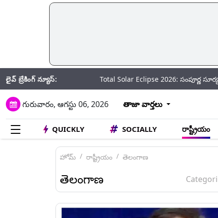
లైవ్ బ్రేకింగ్ న్యూస్:
Total Solar Eclipse 2026: సంపూర్ణ సూర్యగ్రహణం ఎప్పుడ
గురువారం, ఆగస్టు 06, 2026
తాజా వార్తలు
QUICKLY
SOCIALLY
రాష్ట్రీయం
హోమ్
రాష్ట్రీయం
తెలంగాణ
తెలంగాణ
Categori