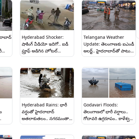
రాబాద్
Hyderabad Shocker:
Telangana Weather
షాకింగ్ వీడియో ఇదిగో.. ఐడీ
Update: తెలంగాణకు ఐఎండీ
ీ
ప్రూఫ్ అడిగిన హోటల్
అలర్ట్.. హైదరాబాద్‌తో పాటు
సిబ్బందిపై కర్రలతో దాడి..
పలు జిల్లాలకు భారీ వర్ష
హైదరాబాద్ హోటల్‌లో రౌడీల
ముప్పు.. ప్రజలు అప్రమత్తంగా
వీరంగం
ఉండాలని సూచన..
Hyderabad Rains: భారీ
Godavari Floods:
ం
వర్షంతో హైదరాబాద్
తెలంగాణలో భారీ వర్షాలు..
అతలాకుతలం.. నగరమంతా
గోదావరి ఉగ్రరూపం.. కాళేశ్వరం-
ూడో
ట్రాఫిక్ జామ్.. ప్రజలు
భద్రాచలంలో ప్రమాద స్థాయికి
 53
అప్రమత్తంగా ఉండాలని
వరద.. రెడ్ అలర్ట్ ప్రకటించిన
్టం..
అధికారుల సూచన
అధికారులు