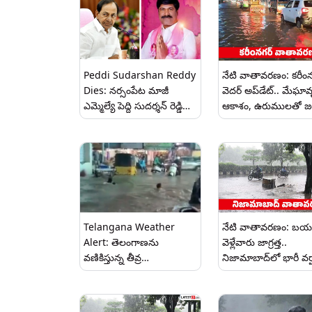
అమ్మవారి బోనాల ఉత్సవాలు
Peddi Sudarshan Reddy
నేటి వాతావరణం: కరీంన
Dies: నర్సంపేట మాజీ
వెదర్ అప్‌డేట్.. మేఘా
ఎమ్మెల్యే పెద్ది సుదర్శన్ రెడ్డి
ఆకాశం, ఉరుములతో జల
కన్నుమూత..కేసీఆర్ తీవ్ర
కురిసే అవకాశం..
దిగ్భ్రాంతి.. కుటుంబానికి
అండగా ఉంటామని ప్రకటన
Telangana Weather
నేటి వాతావరణం: బ
Alert: తెలంగాణను
వెళ్లేవారు జాగ్రత్త..
వణికిస్తున్న తీవ్ర
నిజామాబాద్‌లో భారీ వర్
వాయుగుండం.. పలు జిల్లాలకు
తుంపర కమ్మే అవకాశం
రెడ్, ఆరెంజ్ అలర్ట్‌లు.. భారీ
వర్షాల హెచ్చరిక..