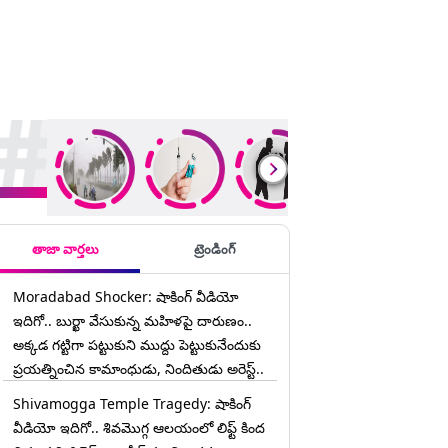
rending Stories
తాజా వార్తలు
ట్రెండింగ్
Moradabad Shocker: షాకింగ్ వీడియో
ఇదిగో.. బుర్ఖా వేసుకున్న మహిళపై దారుణం..
అక్కడ గట్టిగా పట్టుకుని ముద్దు పెట్టుకునేందుకు
ప్రయత్నించిన కామాంధుడు, నిందితుడు అరెస్ట్..
Shivamogga Temple Tragedy: షాకింగ్
వీడియో ఇదిగో.. శివమొగ్గ ఆలయంలో లిఫ్ట్ కింద