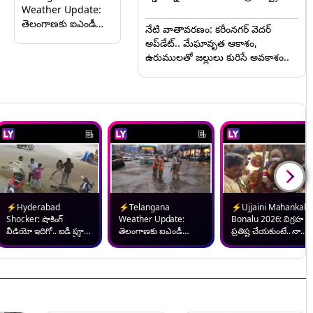
కుటుంబానికి అండగా ఉంటామని ప్రకటన
Weather Update:
తెలంగాణకు ఐఎండీ
నేటి వాతావరణం: కరీంనగర్ వెదర్
అలర్ట్.. హైదరాబాద్‌తో
అప్‌డేట్.. మేఘావృత ఆకాశం,
పాటు పలు జిల్లాలకు
ఉరుములతో జల్లులు కురిసే అవకాశం..
భారీ వర్ష ముప్పు..
ప్రజలు అప్రమత్తంగా
ఉండాలని సూచన..
⚡Hyderabad
⚡Telangana
⚡Ujjaini Mahankali
Shocker: షాకింగ్
Weather Update:
Bonalu 2026: విగ్రహ
వీడియో ఇదిగో.. ఐడీ ప్రూఫ్
తెలంగాణకు ఐఎండీ
ప్రతిష్ట చేయకుంటే.. నా
అడిగిన హోటల్ సిబ్బందిపై
అలర్ట్.. హైదరాబాద్‌తో
పాదాల కింద నలిపేస్తా..
కర్రలతో దాడి.. హైదరాబాద్
పాటు పలు జిల్లాలకు భారీ
రంగం భవిష్యవాణిలో
హోటల్‌లో రౌడీల వీరంగం
వర్ష ముప్పు.. ప్రజలు
స్వర్ణలత.. చివరి ఘట్టానికి
అప్రమత్తంగా ఉండాలని
చేరుకున్న ఉజ్జయిని
సూచన..
మహంకాళి అమ్మవారి
బోనాల ఉత్సవాలు