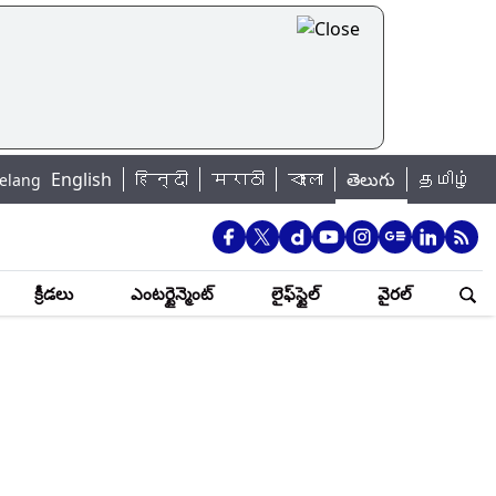
English
हिन्दी
मराठी
বাংলা
తెలుగు
தமிழ்
జీవితం చాలా విలువైనది.. తొందరపడవద్దు.. ఆత్మహత్య చేసుకోవాలనుకునే వారికి 
క్రీడలు
ఎంటర్టైన్మెంట్
లైఫ్‌స్టైల్
వైరల్