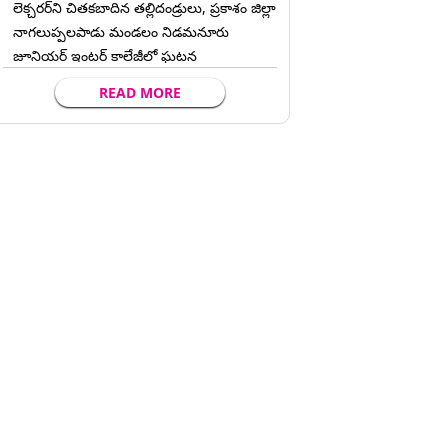
లెక్చ‌ర‌ర్‌ని చిత‌క‌బాదిన త‌ల్లిదండ్రులు, ప్రకాశం జిల్లా
నాగలుప్పలపాడు మండలం నిడమనూరు
జూనియర్ ఇంటర్ కాలేజీలో ఘటన
READ MORE