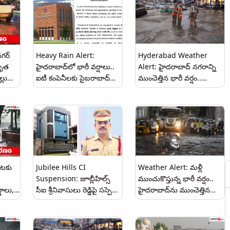
గర్
Heavy Rain Alert:
Hyderabad Weather
వృత
హైదరాబాద్‌లో భారీ వర్షాలు..
Alert: హైదరాబాద్‌ నగరాన్ని
్లులు
ఐటీ కంపెనీలకు సైబరాబాద్
ముంచెత్తిన భారీ వర్షం..
ట్రాఫిక్ పోలీసులు కీలక
ఎక్కడికక్కడ ట్రాఫిక్ జామ్..
సూచనలు.. వర్క్ ఫ్రమ్ హోమ్,
వాహనదారులకు సీపీ సజ్జనార్
షిఫ్టుల వారీగా లాగౌట్‌లకు
కీలక సూచనలు
ఆదేశం!
యటకు
Jubilee Hills CI
Weather Alert: మళ్లీ
Suspension: జూబ్లీహిల్స్
ముంచుకొస్తున్న భారీ వర్షం..
షాలు,
సీఐ శ్రీనివాసులు రెడ్డిపై సస్పెన్షన్
హైదరాబాద్‌ను ముంచెత్తిన
వేటు.. న్యాయం కోసం వచ్చిన
కుండపోత వాన.. తెలంగాణలో
మహిళపై దారుణం..
16 జిల్లాలకు ఎల్లో అలర్ట్ ..
ప్రజలకు సీపీ సజ్జనార్ కీలక