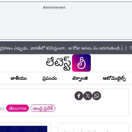
Advertisement
|
ు.. భారత్‌లో కనిపిస్తుందా.. ఆ రోజు అసలు ఏం జరుగుతుంది..
Telangana: మీ 
జాతీయం
ప్రపంచం
టెక్నాలజీ
ఆటోమొబైల్స్
తెలంగాణ
ఆంధ్ర ప్రదేశ్
es