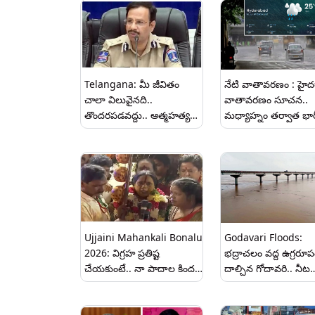
Telangana: మీ జీవితం
నేటి వాతావరణం : హైద
చాలా విలువైనది..
వాతావరణం సూచన..
తొందరపడవద్దు.. ఆత్మహత్య
మధ్యాహ్నం తర్వాత భార
చేసుకోవాలనుకునే వారికి సీపీ
వర్షాలు కురిసే అవకాశం
సజ్జనార్ కీలక సూచన.. సీఏ
సూసైడ్ చాలా బాధాకరమని
ఆవేదన..
Ujjaini Mahankali Bonalu
Godavari Floods:
2026: విగ్రహ ప్రతిష్ట
భద్రాచలం వద్ద ఉగ్రరూప
చేయకుంటే.. నా పాదాల కింద
దాల్చిన గోదావరి.. నీట
నలిపేస్తా.. రంగం భవిష్యవాణిలో
మునిగిన పర్ణశాల .. మ
స్వర్ణలత.. చివరి ఘట్టానికి
ప్రమాద హెచ్చరిక జారీ..
చేరుకున్న ఉజ్జయిని మహంకాళి
అడుగులు దాటిన నీటిమట