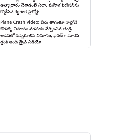
అత్యాచారం చేశాడంటే ఎలా, మహిళ పిటిషన్‌ను
కొట్టేసిన కర్ణాటక హైకోర్టు
Plane Crash Video: బీరు తాగుతూ గాల్లోనే
కొడుక్కి విమానం నడపడం నేర్పించిన తండ్రి,
అడవిలో కుప్పకూలిన విమానం, వైరల్‌గా మారిన
డ్రంక్‌ అండ్ డ్రైవ్ వీడియో