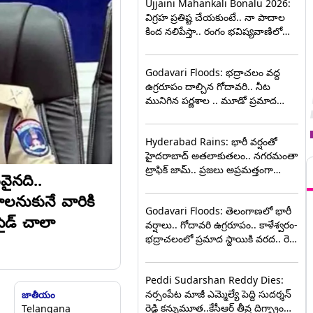
Ujjaini Mahankali Bonalu 2026:
విగ్రహ ప్రతిష్ట చేయకుంటే.. నా పాదాల
కింద నలిపేస్తా.. రంగం భవిష్యవాణిలో
స్వర్ణలత.. చివరి ఘట్టానికి చేరుకున్న
ఉజ్జయిని మహంకాళి అమ్మవారి బోనాల
Godavari Floods: భద్రాచలం వద్ద
ఉత్సవాలు
ఉగ్రరూపం దాల్చిన గోదావరి.. నీట
మునిగిన పర్ణశాల .. మూడో ప్రమాద
హెచ్చరిక జారీ.. 53 అడుగులు దాటిన
నీటిమట్టం..
Hyderabad Rains: భారీ వర్షంతో
T
హైదరాబాద్ అతలాకుతలం.. నగరమంతా
ట్రాఫిక్ జామ్.. ప్రజలు అప్రమత్తంగా
ైనది..
ఉండాలని అధికారుల సూచన
లనుకునే వారికి
Godavari Floods: తెలంగాణలో భారీ
సైడ్ చాలా
వర్షాలు.. గోదావరి ఉగ్రరూపం.. కాళేశ్వరం-
భద్రాచలంలో ప్రమాద స్థాయికి వరద.. రెడ్
అలర్ట్ ప్రకటించిన అధికారులు
Peddi Sudarshan Reddy Dies:
నర్సంపేట మాజీ ఎమ్మెల్యే పెద్ది సుదర్శన్
జాతీయం
రెడ్డి కన్నుమూత..కేసీఆర్ తీవ్ర దిగ్భ్రాంతి..
Telangana