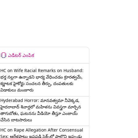
ఎడిటర్ ఎంపిక
HC on Wife Racial Remarks on Husband:
భర్త న‌ల్ల‌గా ఉన్నాడ‌ని భార్య వేధించ‌డం క్రూర‌త్వ‌మే,
కర్ణాటక హైకోర్టు సంచలన తీర్పు, దంపతులకు
విడాకులు మంజూరు
Hyderabad Horror: మానవత్వమా నీవెక్కడ,
హైదరాబాద్ శివార్లలో మహిళను వివస్త్రగా మార్చిన
తాగుబోతు, ఘటనను వీడియో తీస్తూ ఎంజాయ్
చేసిన బాటసారులు
HC on Rape Allegation After Consensual
Sex: ఆరేళ్లపాటు ఇష్టపడి సెక్స్‌లో పాల్గొని ఇప్పుడు