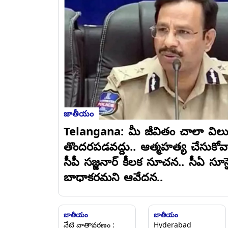
జాతీయం
Telangana: మీ జీవితం చాలా విలువ
తొందరపడవద్దు.. ఆత్మహత్య చేసుకోవా
సీపీ సజ్జనార్ కీలక సూచన.. సీఏ సూ
బాధాకరమని ఆవేదన..
జాతీయం
జాతీయం
నేటి వాతావరణం :
Hyderabad