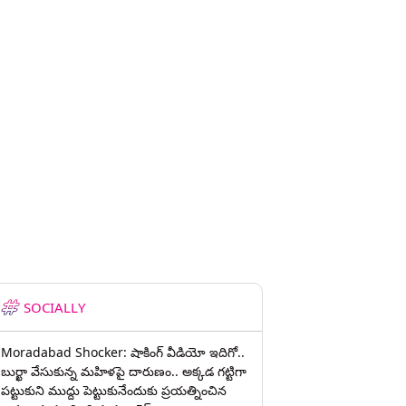
SOCIALLY
Moradabad Shocker: షాకింగ్ వీడియో ఇదిగో..
బుర్ఖా వేసుకున్న మహిళపై దారుణం.. అక్కడ గట్టిగా
పట్టుకుని ముద్దు పెట్టుకునేందుకు ప్రయత్నించిన