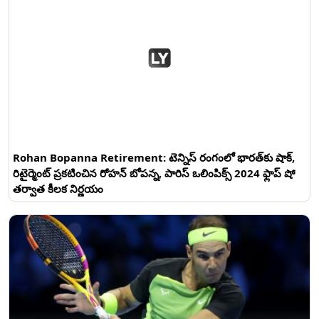
Rohan Bopanna Retirement: టెన్నిస్ రంగంలో భారత్‌కు షాక్,
రిటైర్మెంట్ ప్రకటించిన రోహన్ బోపన్న, పారిస్ ఒలింపిక్స్ 2024 ఫ్లాప్ షో
తర్వాత కీలక నిర్ణయం