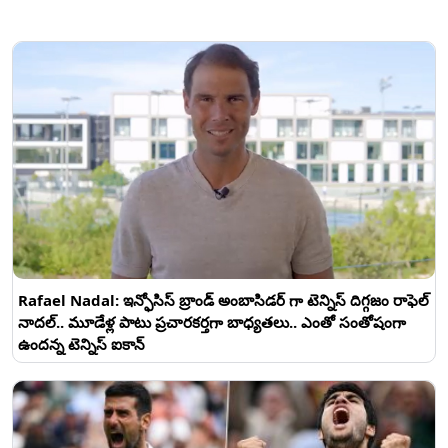
Rafael Nadal: ఇన్ఫోసిస్ బ్రాండ్ అంబాసిడర్ గా టెన్నిస్ దిగ్గజం రాఫెల్
నాదల్.. మూడేళ్ల పాటు ప్రచారకర్తగా బాధ్యతలు.. ఎంతో సంతోషంగా
ఉందన్న టెన్నిస్ ఐకాన్