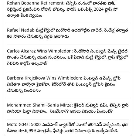
Rohan Bopanna Retirement: టెన్నిస్ రంగంలో భారత్‌కు షాక్,
రిటైర్మెంట్ ప్రకటించిన రోహన్ బోపన్న, పారిస్ ఒలింపిక్స్ 2024 ఫ్లాప్ షో
తర్వాత కీలక నిర్ణయం
Rafael Nadal: మ‌ట్టికోర్టులో మ‌రోసారి అద‌ర‌గొట్టిన నాదెల్, రెండేళ్ల త‌ర్వాత
క‌ల సాకారం చేసుకున్న దిగ్గ‌జ ఆట‌గాడు
Carlos Alcaraz Wins Wimbledon: రెండోసారి వింబుల్డ‌న్ మెన్స్ టైటిల్
సొంతం చేసుకున్న యువ సంచ‌న‌లం, ఒకే ఏడాది మ‌ట్టి కోర్టులో, గ్రాస్ కోర్టులో
గెలిచిన కార్లోస్ అల్క‌రాజ్
Barbora Krejcikova Wins Wimbledon: వింబ‌ల్డ‌న్ ఉమెన్స్ ట్రోఫీ
విజేత‌గా బార్బొరా క్రెజికోవా, కెరీర్‌లోనే తొలి వింబుల్డ‌న్ ట్రోఫీని కైవ‌సం
చేసుకున్న సంచ‌ల‌నం
Mohammed Shami–Sania Mirza: క్రికెటర్ మహ్మద్ షమీ, టెన్నిస్ స్టార్
సానియా మీర్జా వివాహం.. నిజమేనా?? అసలు విషయం ఏంటంటే?
Moto G04s: 5000 ఎంఏహెచ్ బ్యాటరీతో మోటో జీ04ఎస్ వచ్చేసింది, ధర
కేవలం రూ.6,999 మాత్రమే, ఫీచర్లు ఇతర వివరాలపై ఓ లుక్కేసుకోండి