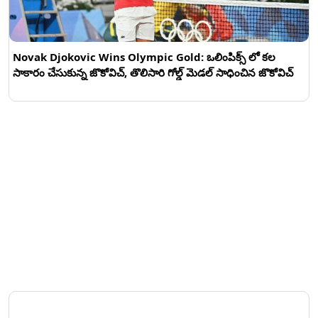
Novak Djokovic Wins Olympic Gold: ఒలింపిక్స్ లో క‌ల
సాకారం చేసుకున్న జొకోవిచ్, తొలిసారి గోల్డ్ మెడ‌ల్ సాధించిన జొకోవిచ్