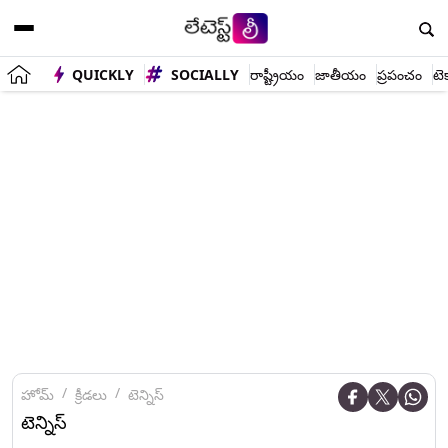
QUICKLY
SOCIALLY
రాష్ట్రీయం
జాతీయం
ప్రపంచం
టె
హోమ్
క్రీడలు
టెన్నిస్
టెన్నిస్