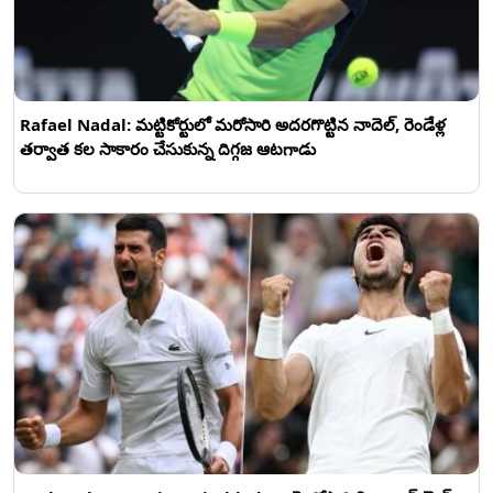
Rafael Nadal: మ‌ట్టికోర్టులో మ‌రోసారి అద‌ర‌గొట్టిన నాదెల్, రెండేళ్ల
త‌ర్వాత క‌ల సాకారం చేసుకున్న దిగ్గ‌జ ఆట‌గాడు