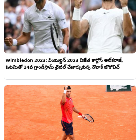
Wimbledon 2023: వింబుల్డన్‌ 2023 విజేత కార్లోస్‌ అల్‌కరాజ్‌,
ఓటమితో 24వ గ్రాండ్‌స్లామ్‌ టైటిల్ చేజార్చుకున్న నొవాక్‌ జొకోవిచ్‌