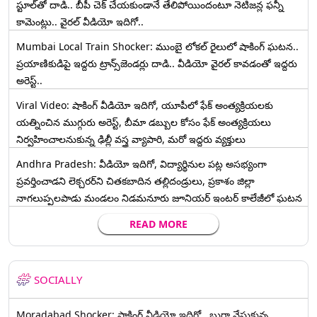
స్టూల్‌తో దాడి.. బీపీ చెక్ చేయకుండానే తేలిపోయిందంటూ నెటిజన్ల ఫన్నీ
కామెంట్లు.. వైరల్ వీడియో ఇదిగో..
Mumbai Local Train Shocker: ముంబై లోకల్ రైలులో షాకింగ్ ఘటన..
ప్రయాణికుడిపై ఇద్దరు ట్రాన్స్‌జెండర్లు దాడి.. వీడియో వైరల్ కావడంతో ఇద్దరు
అరెస్ట్..
Viral Video: షాకింగ్ వీడియో ఇదిగో, యూపీలో ఫేక్ అంత్యక్రియలకు
యత్నించిన ముగ్గురు అరెస్ట్, బీమా డబ్బుల కోసం ఫేక్ అంత్యక్రియలు
నిర్వహించాలనుకున్న ఢిల్లీ వస్త్ర వ్యాపారి, మరో ఇద్దరు వ్యక్తులు
Andhra Pradesh: వీడియో ఇదిగో, విద్యార్థినుల పట్ల అసభ్యంగా
ప్రవర్తించాడని లెక్చ‌ర‌ర్‌ని చిత‌క‌బాదిన త‌ల్లిదండ్రులు, ప్రకాశం జిల్లా
నాగలుప్పలపాడు మండలం నిడమనూరు జూనియర్ ఇంటర్ కాలేజీలో ఘటన
READ MORE
SOCIALLY
Moradabad Shocker: షాకింగ్ వీడియో ఇదిగో.. బుర్ఖా వేసుకున్న