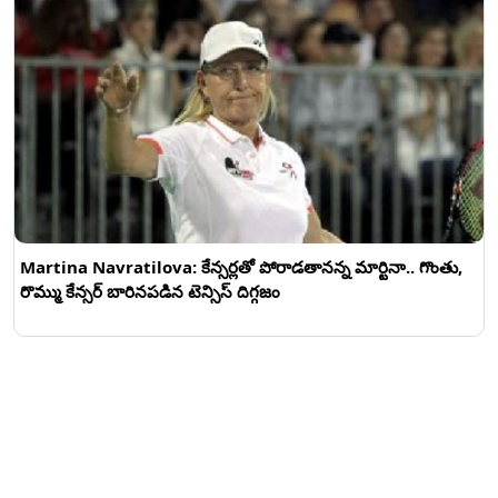
Martina Navratilova: కేన్సర్లతో పోరాడతానన్న మార్టినా.. గొంతు,
రొమ్ము కేన్సర్ బారినపడిన టెన్సిస్ దిగ్గజం