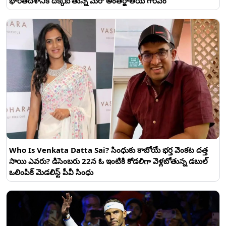
భారతదేశానికి దక్కబోతున్న మరో అంతర్జాతీయ గౌరవం
Who Is Venkata Datta Sai? సింధుకు కాబోయే భర్త వెంకట దత్త
సాయి ఎవరు? డిసెంబరు 22న ఓ ఇంటికి కోడలిగా వెళ్లబోతున్న డబుల్
ఒలింపిక్ మెడలిస్ట్ పీవీ సింధు