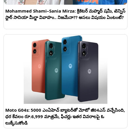
Mohammed Shami–Sania Mirza: క్రికెటర్ మహ్మద్ షమీ, టెన్నిస్
స్టార్ సానియా మీర్జా వివాహం.. నిజమేనా?? అసలు విషయం ఏంటంటే?
Moto G04s: 5000 ఎంఏహెచ్ బ్యాటరీతో మోటో జీ04ఎస్ వచ్చేసింది,
ధర కేవలం రూ.6,999 మాత్రమే, ఫీచర్లు ఇతర వివరాలపై ఓ
లుక్కేసుకోండి