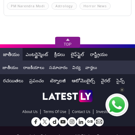
PM Narendra Modi
Astrology
Horror News
జాతీయం
ఎంటర్టైన్మెంట్
క్రీడలు
లైఫ్‌స్టైల్
రాష్ట్రీయం
జాతీయం
రాజకీయాలు
సమాచారం
విద్య
వార్తలు
రచయితలు
ప్రపంచం
టెక్నాలజీ
ఆటోమొబైల్స్
వైరల్
సైన్స్
|
|
|
About Us
Terms Of Use
Contact Us
Investors