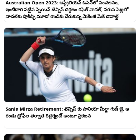
Australian Open 2023: ఆస్ట్రేలియన్ ఓపెన్‌లో సంచలనం,
ఇంటిదారి పట్టిన స్పెయిన్ టెన్నిస్ దిగ్గజం రఫెల్ నాదల్, వరుస సెట్లలో
నాదల్‌కు షాకిచ్చి మూడో రౌండ్‌కు చేరుకున్న మెకెంజీ మెక్ డొనాల్డ్
Sania Mirza Retirement: టెన్నిస్‌ కు సానియా మీర్జా గుడ్ బై, ఆ
రెండు ట్రోఫీల తర్వాత రిటైర్మెంట్ అంటూ ప్రకటన