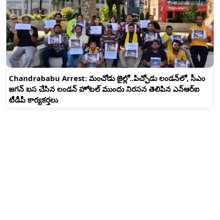
Chandrababu Arrest: మంచోడు జైల్లో..పిచ్చోడు లండన్‌లో, సీఎం
జగన్ బస చేసిన లండన్ హోటల్ ముందు నిరసన తెలిపిన ఎన్ఆర్ఐ
టీడీపీ కార్యకర్తలు