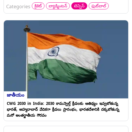
క్రికెట్
బ్యాడ్మింటన్
టెన్నిస్
ఫుట్‌బాల్
Categories
జాతీయం
CWG 2030 in India: 2030 కామన్వెల్త్ క్రీడలకు ఆతిథ్యం ఇవ్వబోతున్న
భారత్, అహ్మదాబాద్ వేదికగా క్రీడలు ప్రారంభం, భారతదేశానికి దక్కబోతున్న
మరో అంతర్జాతీయ గౌరవం