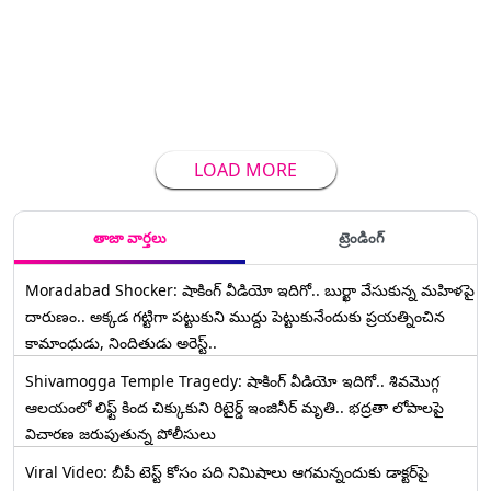
LOAD MORE
తాజా వార్తలు
ట్రెండింగ్
Moradabad Shocker: షాకింగ్ వీడియో ఇదిగో.. బుర్ఖా వేసుకున్న మహిళపై
దారుణం.. అక్కడ గట్టిగా పట్టుకుని ముద్దు పెట్టుకునేందుకు ప్రయత్నించిన
కామాంధుడు, నిందితుడు అరెస్ట్..
Shivamogga Temple Tragedy: షాకింగ్ వీడియో ఇదిగో.. శివమొగ్గ
ఆలయంలో లిఫ్ట్ కింద చిక్కుకుని రిటైర్డ్ ఇంజినీర్ మృతి.. భద్రతా లోపాలపై
విచారణ జరుపుతున్న పోలీసులు
Viral Video: బీపీ టెస్ట్‌ కోసం పది నిమిషాలు ఆగమన్నందుకు డాక్టర్‌పై