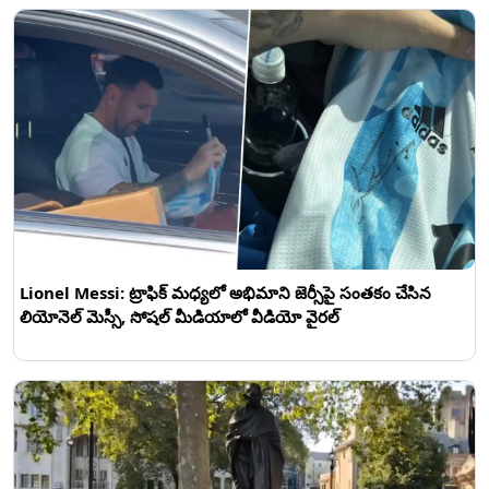
Lionel Messi: ట్రాఫిక్ మధ్యలో అభిమాని జెర్సీపై సంతకం చేసిన
లియోనెల్ మెస్సీ, సోషల్ మీడియాలో వీడియో వైరల్