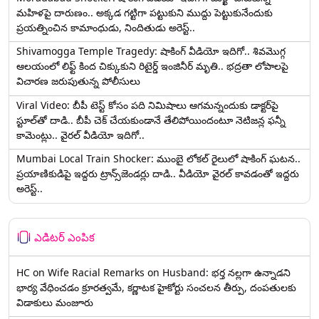
మహిళపై దారుణం.. అక్కడ గట్టిగా పట్టుకుని ముద్దు పెట్టుకునేందుకు
ప్రయత్నించిన కామాంధుడు, నిందితుడు అరెస్ట్..
Shivamogga Temple Tragedy: షాకింగ్ వీడియో ఇదిగో.. శివమొగ్గ
ఆలయంలో లిఫ్ట్ కింద చిక్కుకుని రిటైర్డ్ ఇంజినీర్ మృతి.. భద్రతా లోపాలపై
విచారణ జరుపుతున్న పోలీసులు
Viral Video: బీపీ టెస్ట్‌ కోసం పది నిమిషాలు ఆగమన్నందుకు డాక్టర్‌పై
స్టూల్‌తో దాడి.. బీపీ చెక్ చేయకుండానే తేలిపోయిందంటూ నెటిజన్ల ఫన్నీ
కామెంట్లు.. వైరల్ వీడియో ఇదిగో..
Mumbai Local Train Shocker: ముంబై లోకల్ రైలులో షాకింగ్ ఘటన..
ప్రయాణికుడిపై ఇద్దరు ట్రాన్స్‌జెండర్లు దాడి.. వీడియో వైరల్ కావడంతో ఇద్దరు
అరెస్ట్..
ఎడిటర్ ఎంపిక
HC on Wife Racial Remarks on Husband: భర్త న‌ల్ల‌గా ఉన్నాడ‌ని
భార్య వేధించ‌డం క్రూర‌త్వ‌మే, కర్ణాటక హైకోర్టు సంచలన తీర్పు, దంపతులకు
విడాకులు మంజూరు