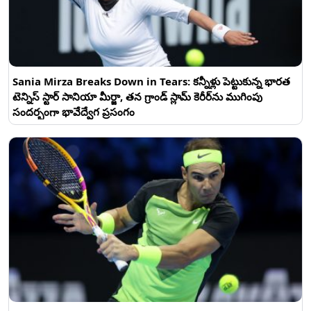
Sania Mirza Breaks Down in Tears: కన్నీళ్లు పెట్టుకున్న భారత
టెన్నిస్ స్టార్ సానియా మీర్జా, తన గ్రాండ్ స్లామ్ కెరీర్‌ను ముగింపు
సందర్భంగా భావేద్వేగ ప్రసంగం