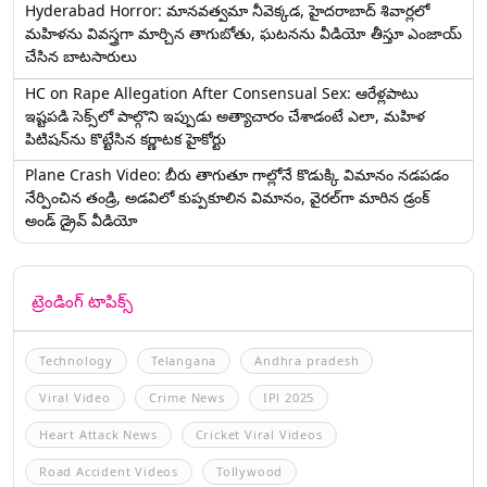
Hyderabad Horror: మానవత్వమా నీవెక్కడ, హైదరాబాద్ శివార్లలో
మహిళను వివస్త్రగా మార్చిన తాగుబోతు, ఘటనను వీడియో తీస్తూ ఎంజాయ్
చేసిన బాటసారులు
HC on Rape Allegation After Consensual Sex: ఆరేళ్లపాటు
ఇష్టపడి సెక్స్‌లో పాల్గొని ఇప్పుడు అత్యాచారం చేశాడంటే ఎలా, మహిళ
పిటిషన్‌ను కొట్టేసిన కర్ణాటక హైకోర్టు
Plane Crash Video: బీరు తాగుతూ గాల్లోనే కొడుక్కి విమానం నడపడం
నేర్పించిన తండ్రి, అడవిలో కుప్పకూలిన విమానం, వైరల్‌గా మారిన డ్రంక్‌
అండ్ డ్రైవ్ వీడియో
ట్రెండింగ్ టాపిక్స్
Technology
Telangana
Andhra pradesh
Viral Video
Crime News
IPl 2025
Heart Attack News
Cricket Viral Videos
Road Accident Videos
Tollywood