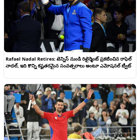
Rafael Nadal Retires: టెన్నిస్ నుండి రిటైర్మెంట్ ప్రకటించిన రాఫెల్
నాదల్, ఇది కొన్ని కష్టతరమైన సంవత్సరాలు అంటూ ఎమోషనల్ ట్వీట్