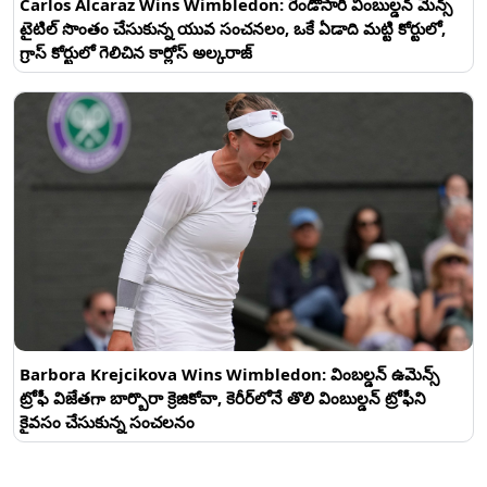
Carlos Alcaraz Wins Wimbledon: రెండోసారి వింబుల్డ‌న్ మెన్స్
టైటిల్ సొంతం చేసుకున్న యువ సంచ‌న‌లం, ఒకే ఏడాది మ‌ట్టి కోర్టులో,
గ్రాస్ కోర్టులో గెలిచిన కార్లోస్ అల్క‌రాజ్
Barbora Krejcikova Wins Wimbledon: వింబ‌ల్డ‌న్ ఉమెన్స్
ట్రోఫీ విజేత‌గా బార్బొరా క్రెజికోవా, కెరీర్‌లోనే తొలి వింబుల్డ‌న్ ట్రోఫీని
కైవ‌సం చేసుకున్న సంచ‌ల‌నం