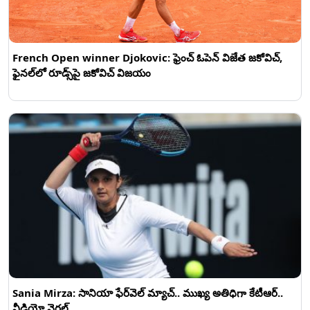
French Open winner Djokovic: ఫ్రెంచ్ ఓపెన్‌ విజేత జకోవిచ్‌,
ఫైనల్‌లో రూడ్స్‌పై జకోవిచ్ విజయం
Sania Mirza: సానియా ఫేర్‌వెల్‌ మ్యాచ్‌.. ముఖ్య అతిధిగా కేటీఆర్‌..
వీడియో వైరల్