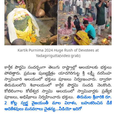
Kartik Purnima 2024 Huge Rush of Devotees at
Yadagirigutta(video grab)
కార్తీక పౌర్ణమి సందర్భంగా తెలుగు రాష్ట్రాల్లో ఆలయాలకు భక్తులు
పోటెత్తారు. ప్రముఖ పుణ్యక్షేత్రం యాదగిరిగుట్ట శ్రీ లక్ష్మీ నరసింహ
స్వామివారి ఆలయంలో భక్తులు పూజలు నిర్వఃఇంచారు. ద్వారకా
తిరుమలలోని శివాలయంలో కార్తీక పౌర్ణమి సందడి నెలకొంది.
కోటిలింగాల కోటేశ్వర స్వామి ఆలయంలో స్వామివార్లకు ప్రత్యేక
పూజలు, అభిషేకాలు నిర్వహించారు భక్తులు.
తిరుమల శ్రీవారికి రూ.
2 కోట్ల స్వర్ణ వైజయంతీ మాల విరాళం, బహుకరించిన డీకే
ఆదికేశవులు మనవరాలు చైతన్య...వీడియో ఇదిగో