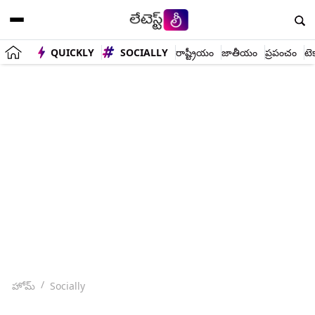
QUICKLY
SOCIALLY
రాష్ట్రీయం
జాతీయం
ప్రపంచం
టె
హోమ్
Socially