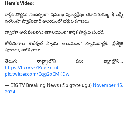
Here's Video:
కార్తీక పౌర్ణమి సందర్భంగా ప్రముఖ పుణ్యక్షేత్రం యాదగిరిగుట్ట శ్రీ లక్ష్మీ
నరసింహ స్వామివారి ఆలయంలో భక్తుల పూజలు
ద్వారకా తిరుమలలోని శివాలయంలో కార్తీక పౌర్ణమి సందడి
కోటిలింగాల కోటేశ్వర స్వామి ఆలయంలో స్వామివార్లకు ప్రత్యేక
పూజలు, అభిషేకాలు
తెలుగు రాష్ట్రాల్లోని పలు జిల్లాల్లోని…
https://t.co/s3ZPueGnmb
pic.twitter.com/Cqg2oCMKDw
— BIG TV Breaking News (@bigtvtelugu)
November 15,
2024