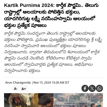
Kartik Purnima 2024: కార్తీక పౌర్ణమి.. తెలుగు
రాష్ట్రాల్లో ఆలయాలకు పోటెత్తిన భక్తులు,
యాదగిరిగుట్ట లక్ష్మీ నరసింహస్వామి ఆలయంలో
భక్తుల ప్రత్యేక పూజలు
కార్తీక పౌర్ణమి సందర్భంగా తెలుగు రాష్ట్రాల్లో ఆలయాలకు
భక్తులు పోటెత్తారు. ప్రముఖ పుణ్యక్షేత్రం యాదగిరిగుట్ట శ్రీ లక్ష్మీ
నరసింహ స్వామివారి ఆలయంలో భక్తులు పూజలు
నిర్వఃఇంచారు. ద్వారకా తిరుమలలోని శివాలయంలో కార్తీక
పౌర్ణమి సందడి నెలకొంది. కోటిలింగాల కోటేశ్వర స్వామి
ఆలయంలో స్వామివార్లకు ప్రత్యేక పూజలు, అభిషేకాలు
నిర్వహించారు భక్తులు.
Arun Charagonda
|
Nov 15, 2024 10:28 AM IST
A+
A-