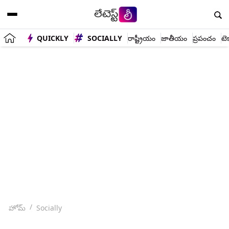
QUICKLY
SOCIALLY
రాష్ట్రీయం
జాతీయం
ప్రపంచం
టె
హోమ్
Socially