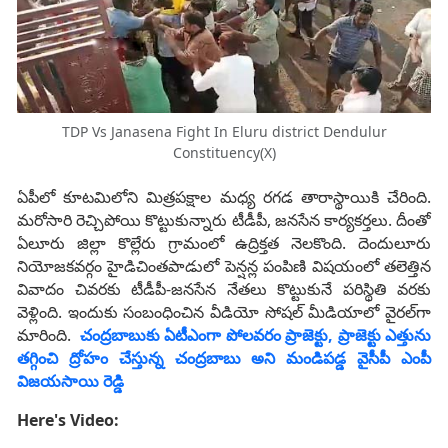
TDP Vs Janasena Fight In Eluru district Dendulur
Constituency(X)
ఏపీలో కూటమిలోని మిత్రపక్షాల మధ్య రగడ తారాస్థాయికి చేరింది.
మరోసారి రెచ్చిపోయి కొట్టుకున్నారు టీడీపీ, జనసేన కార్యకర్తలు. దీంతో
ఏలూరు జిల్లా కొల్లేరు గ్రామంలో ఉద్రిక్తత నెలకొంది. దెందులూరు
నియోజకవర్గం హైడిచింతపాడులో పెన్షన్ల పంపిణి విషయంలో తలెత్తిన
వివాదం చివరకు టీడీపీ-జనసేన నేతలు కొట్టుకునే పరిస్థితి వరకు
వెళ్లింది. ఇందుకు సంబంధించిన వీడియో సోషల్ మీడియాలో వైరల్‌గా
మారింది.
చంద్రబాబుకు ఏటీఎంగా పోలవరం ప్రాజెక్టు, ప్రాజెక్టు ఎత్తును
తగ్గించి ద్రోహం చేస్తున్న చంద్రబాబు అని మండిపడ్డ వైసీపీ ఎంపీ
విజయసాయి రెడ్డి
Here's Video: