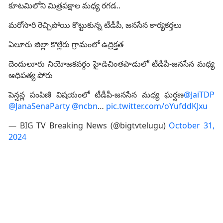
కూటమిలోని మిత్రపక్షాల మధ్య రగడ..
మరోసారి రెచ్చిపోయి కొట్టుకున్న టీడీపీ, జనసేన కార్యకర్తలు
ఏలూరు జిల్లా కొల్లేరు గ్రామంలో ఉద్రిక్తత
దెందులూరు నియోజకవర్గం హైడిచింతపాడులో టీడీపీ-జనసేన మధ్య
ఆధిపత్య పోరు
పెన్షన్ల పంపిణి విషయంలో టీడీపీ-జనసేన మధ్య ఘర్షణ
@JaiTDP
@JanaSenaParty
@ncbn
…
pic.twitter.com/oYufddKJxu
— BIG TV Breaking News (@bigtvtelugu)
October 31,
2024