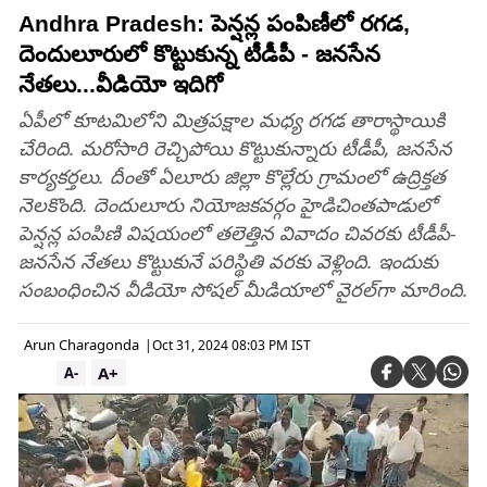
Andhra Pradesh: పెన్షన్ల పంపిణీలో రగడ,
దెందులూరులో కొట్టుకున్న టీడీపీ - జనసేన
నేతలు...వీడియో ఇదిగో
ఏపీలో కూటమిలోని మిత్రపక్షాల మధ్య రగడ తారాస్థాయికి
చేరింది. మరోసారి రెచ్చిపోయి కొట్టుకున్నారు టీడీపీ, జనసేన
కార్యకర్తలు. దీంతో ఏలూరు జిల్లా కొల్లేరు గ్రామంలో ఉద్రిక్తత
నెలకొంది. దెందులూరు నియోజకవర్గం హైడిచింతపాడులో
పెన్షన్ల పంపిణి విషయంలో తలెత్తిన వివాదం చివరకు టీడీపీ-
జనసేన నేతలు కొట్టుకునే పరిస్థితి వరకు వెళ్లింది. ఇందుకు
సంబంధించిన వీడియో సోషల్ మీడియాలో వైరల్‌గా మారింది.
Arun Charagonda
|
Oct 31, 2024 08:03 PM IST
A+
A-