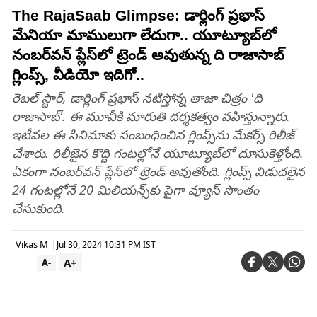
The RajaSaab Glimpse: డార్లింగ్ ప్రభాస్
మేనియా మాములుగా లేదుగా.. యూట్యూబ్‌లో
నంబర్‌వన్‌ ప్లేస్‌లో ట్రెండ్‌ అవుతున్న ది రాజాసాబ్‌
గ్లింప్స్‌, వీడియో ఇదిగో..
రెబల్ స్టార్, డార్లింగ్ ప్రభాస్ నటిస్తోన్న తాజా చిత్రం 'ది
రాజాసాబ్‌'. ఈ మూవీకి మారుతి దర్శకత్వం వహిస్తున్నారు.
ఇటీవల ఈ సినిమాకు సంబంధించిన గ్లింప్స్‌ను మేకర్స్ రిలీజ్
చేశారు. రిలీజైన కొద్ది గంటల్లోనే యూట్యూబ్‌లో దూసుకెళ్తోంది.
ఏకంగా నంబర్‌వన్‌ ప్లేస్‌లో ట్రెండ్‌ అవుతోంది. గ్లింప్స్‌ విడుదలైన
24 గంటల్లోనే 20 మిలియన్స్‌కు పైగా వ్యూస్ సొంతం
చేసుకుంది.
Vikas M
|
Jul 30, 2024 10:31 PM IST
A+
A-