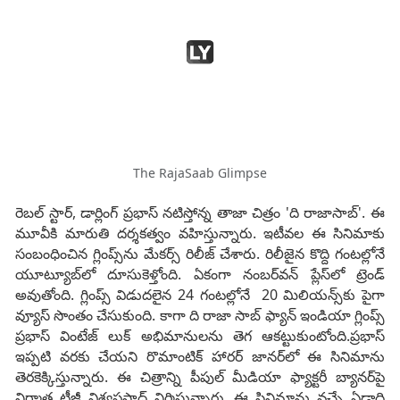
The RajaSaab Glimpse
రెబల్ స్టార్, డార్లింగ్ ప్రభాస్ నటిస్తోన్న తాజా చిత్రం 'ది రాజాసాబ్‌'. ఈ
మూవీకి మారుతి దర్శకత్వం వహిస్తున్నారు. ఇటీవల ఈ సినిమాకు
సంబంధించిన గ్లింప్స్‌ను మేకర్స్ రిలీజ్ చేశారు. రిలీజైన కొద్ది గంటల్లోనే
యూట్యూబ్‌లో దూసుకెళ్తోంది. ఏకంగా నంబర్‌వన్‌ ప్లేస్‌లో ట్రెండ్‌
అవుతోంది. గ్లింప్స్‌ విడుదలైన 24 గంటల్లోనే 20 మిలియన్స్‌కు పైగా
వ్యూస్ సొంతం చేసుకుంది. కాగా ది రాజా సాబ్ ఫ్యాన్ ఇండియా గ్లింప్స్
ప్రభాస్ వింటేజ్ లుక్‌ అభిమానులను తెగ ఆకట్టుకుంటోంది.ప్రభాస్
ఇప్పటి వరకు చేయని రొమాంటిక్ హారర్ జానర్‌లో ఈ సినిమాను
తెరకెక్కిస్తున్నారు. ఈ చిత్రాన్ని పీపుల్ మీడియా ఫ్యాక్టరీ బ్యానర్‌పై
నిర్మాత టీజీ విశ్వప్రసాద్ నిర్మిస్తున్నారు. ఈ సినిమాను వచ్చే ఏడాది