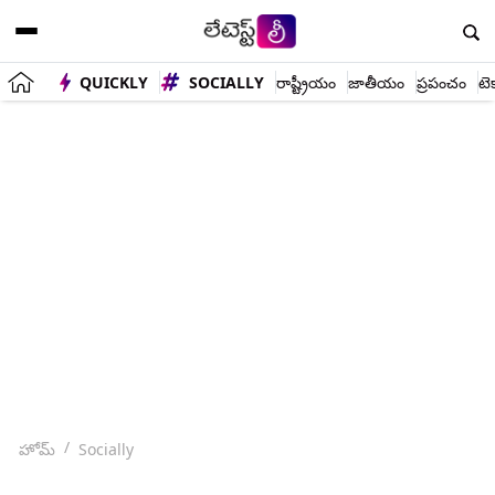
QUICKLY
SOCIALLY
రాష్ట్రీయం
జాతీయం
ప్రపంచం
టె
హోమ్
Socially