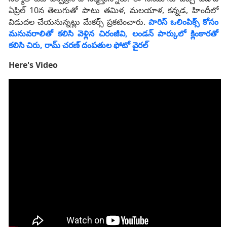
ఏప్రిల్ 10న తెలుగుతో పాటు తమిళ, మలయాళ, కన్నడ, హిందీలో
విడుదల చేయనున్నట్లు మేకర్స్ ప్రకటించారు.
పారిస్ ఒలింపిక్స్ కోసం
మ‌నువ‌రాలితో క‌లిసి వెళ్లిన చిరంజీవి, లండ‌న్ పార్కులో క్లింకార‌తో
క‌లిసి చిరు, రామ్ చ‌ర‌ణ్ దంప‌తుల ఫోటో వైరల్
Here's Video