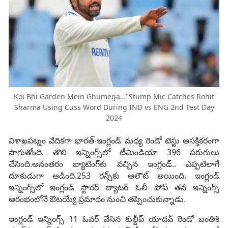
Koi Bhi Garden Mein Ghumega…’ Stump Mic Catches Rohit
Sharma Using Cuss Word During IND vs ENG 2nd Test Day
2024
విశాఖపట్నం వేదికగా భారత్‌-ఇంగ్లండ్‌ మధ్య రెండో టెస్టు ఆసక్తికరంగా
సాగుతోంది. తొలి ఇన్నింగ్స్‌లో టీమిండియా 396 పరుగులు
చేసింది.అనంతరం బ్యాటింగ్‌కు వచ్చిన ఇంగ్లండ్.. ఎప్పటిలాగే
దూకుడుగా ఆడింది.253 రన్స్‌కు ఆలౌట్‌ అయింది. ఇంగ్లండ్
ఇన్నింగ్స్‌లో ఇంగ్లండ్‌ స్టారర్‌ బ్యాటర్‌ ఓలీ పోప్‌ తన ఇన్నింగ్స్‌
ఆరంభంలోనే ఔటయ్యే ప్రమాదం నుంచి తప్పించుకున్నాడు.
ఇంగ్లండ్‌ ఇన్నింగ్స్‌ 11 ఓవర్ వేసిన కుల్దీప్‌ యాదవ్‌ రెండో బంతికి