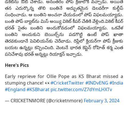
డకెట్‌ను ఔట్‌ చేశాడు. అనంతరం పోప్‌ క్రీజులోకి వచ్చాడు. అయితే
తన ఎదుర్కొన్న తొలి బంతినే అద్బుతమైన డెలవరీగా కుల్దీప్‌
సంధించాడు. ఆ బంతిని అంచనా వేయడంలో పోప్‌ విఫలమయ్యాడు.
బంతి పోప్‌ బ్యాట్‌ను మిస్‌ అయ్యి వికెట్‌ కీపర్‌ చేతికి వేళ్లింది.వికెట్‌ కీపర్‌
భరత్‌ సైతం బంతిని అందుకోవడంలో విఫలమయ్యాడు. ఒకవేళ
బంతిని అందుకుని బెయిల్స్‌ను పడగొట్టి ఉంటే పోప్‌ ఖాతా
తెరవకుండానే పెవిలియన్‌కు చెరేవాడు. రిప్లేలో క్లియర్‌గా పోప్‌ క్రీజుకు
బయట ఉన్నట్లు కన్పించింది. వెంటనే భారత కెప్టెన్‌ రోహిత్‌ శర్మ ఎంత
పనిచేశావు భరత్‌ అన్నట్లు రియాక్షన్‌ ఇచ్చాడు.
Here's Pics
Early reprieve for Ollie Pope as KS Bharat missed a
stumping chance! 👀
#CricketTwitter
#INDvENG
#India
#England
#KSBharat
pic.twitter.com/Z7dYmLHXTv
— CRICKETNMORE (@cricketnmore)
February 3, 2024