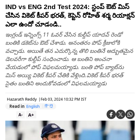
IND vs ENG 2nd Test 2024: స్టంప్ ఔట్ మిస్
చేసిన వికెట్ కీపర్ భరత్, కెప్టెన్ రోహిత్ శర్మ రియాక్షన్
ఎలా ఉందో చూడండి..
ఇంగ్లండ్‌ ఇన్నింగ్స్‌ 11 ఓవర్ వేసిన కుల్దీప్‌ యాదవ్‌ రెండో
బంతికి డకెట్‌ను ఔట్‌ చేశాడు. అనంతరం పోప్‌ క్రీజులోకి
వచ్చాడు. అయితే తన ఎదుర్కొన్న తొలి బంతినే అద్బుతమైన
డెలవరీగా కుల్దీప్‌ సంధించాడు. ఆ బంతిని అంచనా
వేయడంలో పోప్‌ విఫలమయ్యాడు. బంతి పోప్‌ బ్యాట్‌ను
మిస్‌ అయ్యి వికెట్‌ కీపర్‌ చేతికి వేళ్లింది.వికెట్‌ కీపర్‌ భరత్‌
సైతం బంతిని అందుకోవడంలో విఫలమయ్యాడు
Hazarath Reddy
|
Feb 03, 2024 10:32 PM IST
Read in
English
हिंदी
A+
A-