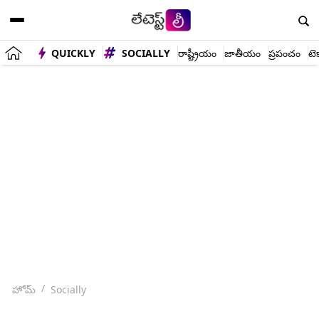
QUICKLY
SOCIALLY
రాష్ట్రీయం
జాతీయం
ప్రపంచం
టె
హోమ్
Socially