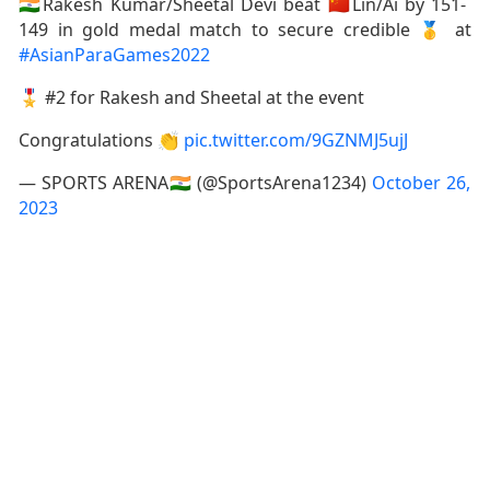
🇮🇳Rakesh Kumar/Sheetal Devi beat 🇨🇳Lin/Ai by 151-
149 in gold medal match to secure credible 🥇 at
#AsianParaGames2022
🎖️ #2 for Rakesh and Sheetal at the event
Congratulations 👏
pic.twitter.com/9GZNMJ5ujJ
— SPORTS ARENA🇮🇳 (@SportsArena1234)
October 26,
2023