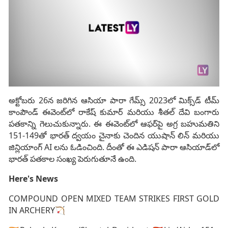
అక్టోబరు 26న జరిగిన ఆసియా పారా గేమ్స్ 2023లో మిక్స్‌డ్ టీమ్
కాంపౌండ్ ఈవెంట్‌లో రాకేష్ కుమార్ మరియు శీతల్ దేవి బంగారు
పతకాన్ని గెలుచుకున్నారు. ఈ ఈవెంట్‌లో ఆఫర్‌పై అగ్ర బహుమతిని
151-149తో భారత్ ద్వయం చైనాకు చెందిన యుషాన్ లిన్ మరియు
జిన్లియాంగ్ AI లను ఓడించింది. దీంతో ఈ ఎడిషన్‌ పారా ఆసియాడ్‌లో
భారత్‌ పతకాల సంఖ్య పెరుగుతూనే ఉంది.
Here's News
COMPOUND OPEN MIXED TEAM STRIKES FIRST GOLD
IN ARCHERY🏹