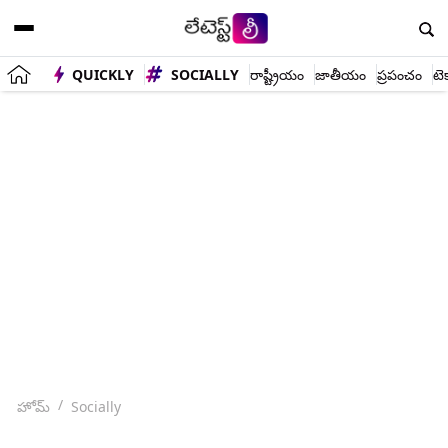
QUICKLY
SOCIALLY
రాష్ట్రీయం
జాతీయం
ప్రపంచం
టె
హోమ్
Socially