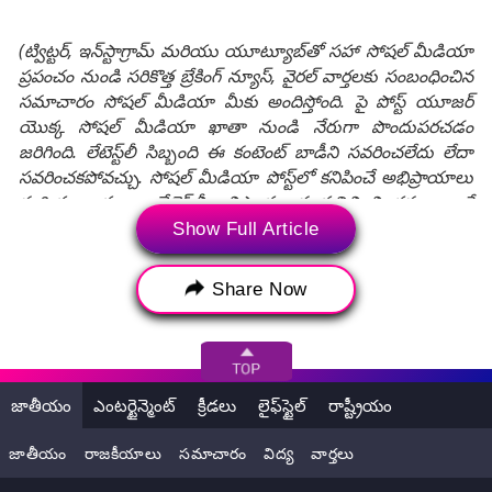
(ట్విట్టర్, ఇన్‌స్టాగ్రామ్ మరియు యూట్యూబ్‌తో సహా సోషల్ మీడియా
ప్రపంచం నుండి సరికొత్త బ్రేకింగ్ న్యూస్, వైరల్ వార్తలకు సంబంధించిన
సమాచారం సోషల్ మీడియా మీకు అందిస్తోంది. పై పోస్ట్ యూజర్
యొక్క సోషల్ మీడియా ఖాతా నుండి నేరుగా పొందుపరచడం
జరిగింది. లేటెస్ట్‌లీ సిబ్బంది ఈ కంటెంట్ బాడీని సవరించలేదు లేదా
సవరించకపోవచ్చు. సోషల్ మీడియా పోస్ట్‌లో కనిపించే అభిప్రాయాలు
మరియు వాస్తవాలు లేటెస్ట్‌లీ అభిప్రాయాలను ప్రతిబింబించవు, అలాగే
లేటెస్ట్‌లీ దీనికి ఎటువంటి బాధ్యత వహించదు.)
Show Full Article
Share Now
Tags:
2023 ఆసియా పారా గేమ్స్‌
4వ ఆసియా పారా గేమ్స్‌
Asian Games
Asian Games 2023
Asian Para Games
జాతీయం
ఎంటర్టైన్మెంట్
క్రీడలు
లైఫ్‌స్టైల్
రాష్ట్రీయం
Asian Para Games 2023
Hangzhou
జాతీయం
రాజకీయాలు
సమాచారం
విద్య
వార్తలు
India at Asian Para Games 2023