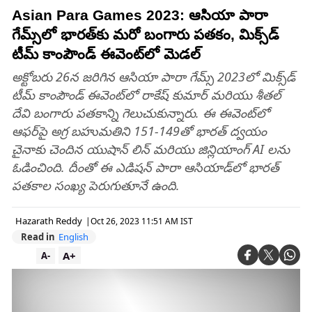
Asian Para Games 2023: ఆసియా పారా
గేమ్స్‌లో భారత్‌కు మరో బంగారు పతకం, మిక్స్‌డ్
టీమ్ కాంపౌండ్ ఈవెంట్‌లో మెడల్
అక్టోబరు 26న జరిగిన ఆసియా పారా గేమ్స్ 2023లో మిక్స్‌డ్
టీమ్ కాంపౌండ్ ఈవెంట్‌లో రాకేష్ కుమార్ మరియు శీతల్
దేవి బంగారు పతకాన్ని గెలుచుకున్నారు. ఈ ఈవెంట్‌లో
ఆఫర్‌పై అగ్ర బహుమతిని 151-149తో భారత్ ద్వయం
చైనాకు చెందిన యుషాన్ లిన్ మరియు జిన్లియాంగ్ AI లను
ఓడించింది. దీంతో ఈ ఎడిషన్‌ పారా ఆసియాడ్‌లో భారత్‌
పతకాల సంఖ్య పెరుగుతూనే ఉంది.
Hazarath Reddy
|
Oct 26, 2023 11:51 AM IST
Read in
English
A+
A-