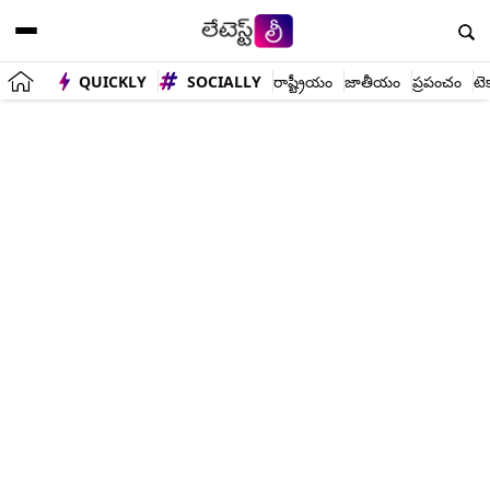
QUICKLY
SOCIALLY
రాష్ట్రీయం
జాతీయం
ప్రపంచం
టె