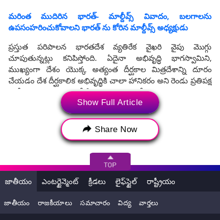
మ‌రింత ముదిరిన భార‌త్- మాల్దీవ్స్ వివాదం, బ‌ల‌గాల‌ను
ఉపసంహ‌రించుకోవాల‌ని భార‌త్ ను కోరిన మాల్దీవ్స్ అధ్య‌క్షుడు
ప్రస్తుత పరిపాలన భారతదేశ వ్యతిరేక వైఖరి వైపు మొగ్గు
చూపుతున్నట్లు కనిపిస్తోంది. ఏదైనా అభివృద్ధి భాగస్వామిని,
ముఖ్యంగా దేశం యొక్క అత్యంత దీర్ఘకాల మిత్రదేశాన్ని దూరం
చేయడం దేశ దీర్ఘకాలిక అభివృద్ధికి చాలా హానికరం అని రెండు ప్రతిపక్ష
పార్టీలు తమ అంచనాలో పేర్కొన్నాయి. మాల్దీవుల ప్రభుత్వం యొక్క
Show Full Article
విదేశాంగ విధానాన్ని తప్పుబట్టాయి. మాల్దీవులు సాంప్రదాయకంగా
చేస్తున్న విధంగా, దేశంలోని వరుస ప్రభుత్వాలు మాల్దీవుల ప్రజల
ప్రయోజనాల కోసం అన్ని అభివృద్ధి భాగస్వాములతో కలిసి పని
Share Now
చేయగలగాలి. హిందూ మహాసముద్రంలో స్థిరత్వం, భద్రత మాల్దీవుల
స్థిరత్వం, భద్రతకు చాలా ముఖ్యమైనదని తెలిపాయి.
జాతీయం
ఎంటర్టైన్మెంట్
క్రీడలు
లైఫ్‌స్టైల్
రాష్ట్రీయం
జాతీయం
రాజకీయాలు
సమాచారం
విద్య
వార్తలు