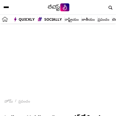
QUICKLY
SOCIALLY
రాష్ట్రీయం
జాతీయం
ప్రపంచం
టె
హోమ్
ప్రపంచం