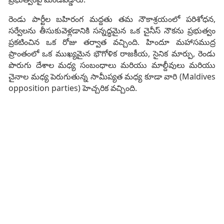
రెండు పార్టీల బహిరంగ మద్దతు తమ నౌకాశ్రయంలో పరిశోధన,
సర్వేలను తీసుకువెళ్లడానికి సన్నద్ధమైన ఒక చైనీస్ నౌకను ప్రభుత్వం
ప్రకటించిన ఒక రోజు తర్వాత వచ్చింది. హిందూ మహాసముద్ర
ప్రాంతంలో ఒక ముఖ్యమైన భౌగోళిక రాజకీయ, సైనిక మార్పు, రెండు
పొరుగు దేశాల మధ్య సంబంధాలు మరియు మాల్దీవులు మరియు
చైనాల మధ్య పెరుగుతున్న సామీప్యత మధ్య కూడా వారి (Maldives
opposition parties) హెచ్చరిక వచ్చింది.