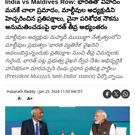
India vs Maldives Row: భారత్‌తో వివాదం
మనకే చాలా ప్రమాదం, మాల్దీవుల అధ్యక్షుడిని
హెచ్చరించిన ప్రతిపక్షాలు, చైనా పరిశోధక నౌకను
అనుమతించడంపై భారత్ తీవ్ర అభ్యంతరం
మాల్దీవుల అధ్యక్షుడు మహ్మద్ ముయిజ్జూ నేతృత్వంలోని
మాల్దీవుల ప్రభుత్వం 'భారత వ్యతిరేక' వైఖరిని
అవలంబిస్తున్నందుకు ప్రతిపక్షాల నుంచి తీవ్ర విమర్శలకు
గురైంది, భారత్ పట్ల ప్రభుత్వ వైఖరి ద్వీప దేశం అభివృద్ధికి
హానికరంగా మారవచ్చని రెండు ప్రధాన ప్రతిపక్ష పార్టీలు
(President Muizzu’s ‘anti-India’ stance) పేర్కొన్నాయి.
Hazarath Reddy
|
Jan 25, 2024 11:50 AM IST
A+
A-