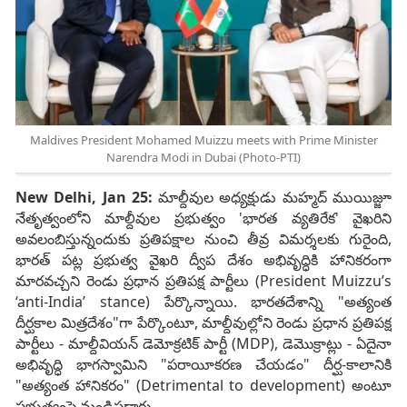
Maldives President Mohamed Muizzu meets with Prime Minister
Narendra Modi in Dubai (Photo-PTI)
New Delhi, Jan 25:
మాల్దీవుల అధ్యక్షుడు మహ్మద్ ముయిజ్జూ
నేతృత్వంలోని మాల్దీవుల ప్రభుత్వం 'భారత వ్యతిరేక' వైఖరిని
అవలంబిస్తున్నందుకు ప్రతిపక్షాల నుంచి తీవ్ర విమర్శలకు గురైంది,
భారత్ పట్ల ప్రభుత్వ వైఖరి ద్వీప దేశం అభివృద్ధికి హానికరంగా
మారవచ్చని రెండు ప్రధాన ప్రతిపక్ష పార్టీలు (President Muizzu’s
‘anti-India’ stance) పేర్కొన్నాయి. భారతదేశాన్ని "అత్యంత
దీర్ఘకాల మిత్రదేశం"గా పేర్కొంటూ, మాల్దీవుల్లోని రెండు ప్రధాన ప్రతిపక్ష
పార్టీలు - మాల్దీవియన్ డెమోక్రటిక్ పార్టీ (MDP), డెమొక్రాట్లు - ఏదైనా
అభివృద్ధి భాగస్వామిని "పరాయీకరణ చేయడం" దీర్ఘ-కాలానికి
"అత్యంత హానికరం" (Detrimental to development) అంటూ
ప్రభుత్వంపై మండిపడ్డారు.