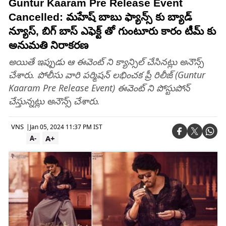
Guntur Kaaram Pre Release Event
Cancelled: మ‌హేష్ బాబు ఫ్యాన్స్ కు బ్యాడ్
న్యూస్, బిగ్ బాస్ ఎఫెక్ట్ తో గుంటూరు కారం టీమ్ కు
అనుమ‌తి నిరాక‌ర‌ణ‌
అయితే ఇప్పుడు ఆ ఈవెంట్ ని క్యాన్సిల్ చేసినట్లు అనౌన్స్
చేశారు. పోలీసు వారి పర్మిషన్ లభించక ప్రీ రిలీజ్ (Guntur
Kaaram Pre Release Event) ఈవెంట్ ని పోస్టుపోన్
చేస్తున్నట్లు అనౌన్స్ చేశారు.
VNS
|
Jan 05, 2024 11:37 PM IST
A+
A-