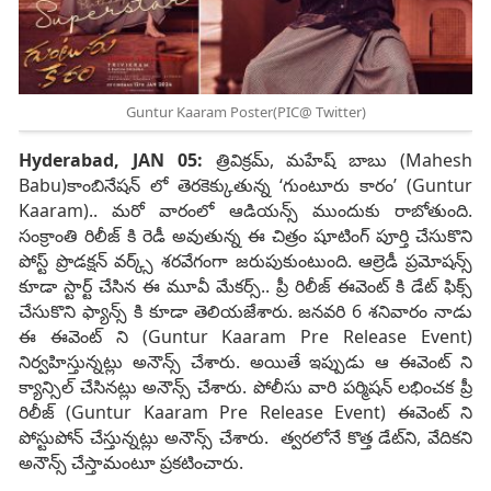
Guntur Kaaram Poster(PIC@ Twitter)
Hyderabad, JAN 05:
త్రివిక్రమ్, మహేష్ బాబు (Mahesh
Babu)కాంబినేషన్ లో తెరకెక్కుతున్న ‘గుంటూరు కారం’ (Guntur
Kaaram).. మరో వారంలో ఆడియన్స్ ముందుకు రాబోతుంది.
సంక్రాంతి రిలీజ్ కి రెడీ అవుతున్న ఈ చిత్రం షూటింగ్ పూర్తి చేసుకొని
పోస్ట్ ప్రొడక్షన్ వర్క్స్ శరవేగంగా జరుపుకుంటుంది. ఆల్రెడీ ప్రమోషన్స్
కూడా స్టార్ట్ చేసిన ఈ మూవీ మేకర్స్.. ప్రీ రిలీజ్ ఈవెంట్ కి డేట్ ఫిక్స్
చేసుకొని ఫ్యాన్స్ కి కూడా తెలియజేశారు. జనవరి 6 శనివారం నాడు
ఈ ఈవెంట్ ని (Guntur Kaaram Pre Release Event)
నిర్వహిస్తున్నట్లు అనౌన్స్ చేశారు. అయితే ఇప్పుడు ఆ ఈవెంట్ ని
క్యాన్సిల్ చేసినట్లు అనౌన్స్ చేశారు. పోలీసు వారి పర్మిషన్ లభించక ప్రీ
రిలీజ్ (Guntur Kaaram Pre Release Event) ఈవెంట్ ని
పోస్టుపోన్ చేస్తున్నట్లు అనౌన్స్ చేశారు. త్వరలోనే కొత్త డేట్‌ని, వేదికని
అనౌన్స్ చేస్తామంటూ ప్రకటించారు.