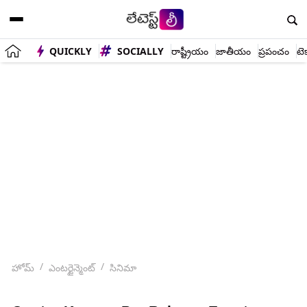
QUICKLY
SOCIALLY
రాష్ట్రీయం
జాతీయం
ప్రపంచం
టె
హోమ్
ఎంటర్టైన్మెంట్
సినిమా