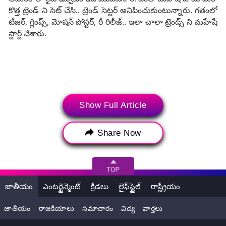
కొత్త ట్రెండ్ ని సెట్ చేసి.. ట్రెండ్ సెట్టర్ అనిపించుకుంటున్నారు. గతంలో
టీజర్, గ్లింప్స్, మోషన్ పోస్టర్, రీ రిలీజ్.. ఇలా చాలా ట్రెండ్స్ ని మహేషే
స్టార్ట్ చేశారు.
Show Full Article
Share Now
జాతీయం
ఎంటర్టైన్మెంట్
క్రీడలు
లైఫ్‌స్టైల్
రాష్ట్రీయం
Tags:
Guntur Kaaram Pre Release
జాతీయం
రాజకీయాలు
సమాచారం
విద్య
వార్తలు
Guntur Kaaram Pre Release Event