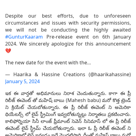
Despite our best efforts, due to unforeseen
circumstances and issues with security permissions,
we will not be conducting the highly awaited
#GunturKaaram
Pre-release event on 6th January
2024. We sincerely apologize for this announcement
💔
The new date for the event with the…
— Haarika & Hassine Creations (@haarikahassine)
January 5, 2024
ఇక ఈ వార్తతో అభిమానులు నిరాశ చెందుతున్నారు. కాగా ఈ ప్రీ
రిలీజ్ ఈవెంట్ తో మహేష్ బాబు (Mahesh babu) మరో కొత్త ట్రెండ్
ని క్రియేట్ చేయబోతున్నారు. ఈ ప్రీ రిలీజ్ ఈవెంట్ ని అమెరికా
థియేటర్స్ లో లైవ్ స్ట్రీమింగ్ ఇవ్వబోతున్నట్లు నిర్మాతలు ప్రకటించారు.
కాలిఫోర్నియా సినీ లాంజ్ ఫ్రీమాంట్ సెవెన్ సినిమాస్ లో ఈ ప్రీ రిలీజ్
ఈవెంట్ లైవ్ స్ట్రీమ్ చేయబోతున్నారు. ఇలా ఓ ప్రీ రిలీజ్ ఈవెంట్ ని
అమెరికాలో లైవ్ ఇవ్వడం ఇదే మొదటిసారి. దీంతో మహేష్ బాబు మరో