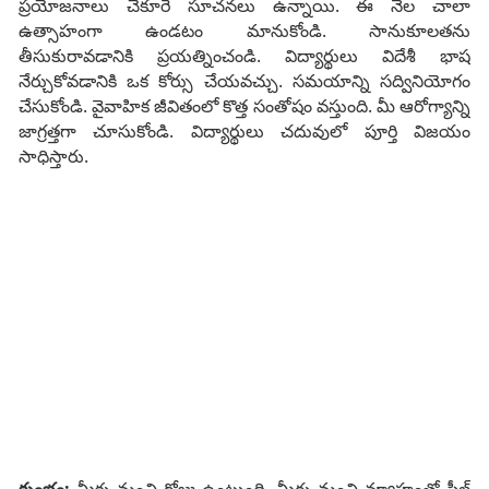
ప్రయోజనాలు చేకూరే సూచనలు ఉన్నాయి. ఈ నెల చాలా
ఉత్సాహంగా ఉండటం మానుకోండి. సానుకూలతను
తీసుకురావడానికి ప్రయత్నించండి. విద్యార్థులు విదేశీ భాష
నేర్చుకోవడానికి ఒక కోర్సు చేయవచ్చు. సమయాన్ని సద్వినియోగం
చేసుకోండి. వైవాహిక జీవితంలో కొత్త సంతోషం వస్తుంది. మీ ఆరోగ్యాన్ని
జాగ్రత్తగా చూసుకోండి. విద్యార్థులు చదువులో పూర్తి విజయం
సాధిస్తారు.