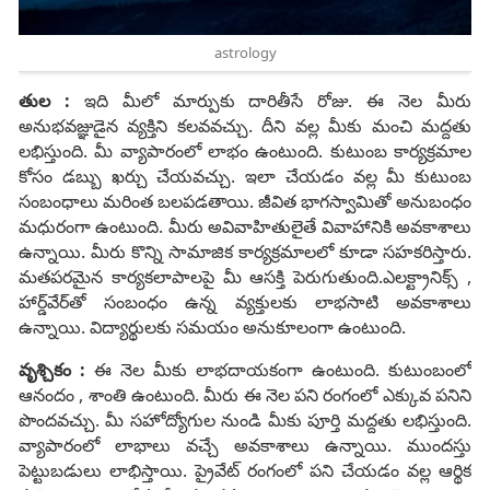
astrology
తుల :
ఇది మీలో మార్పుకు దారితీసే రోజు. ఈ నెల మీరు
అనుభవజ్ఞుడైన వ్యక్తిని కలవవచ్చు. దీని వల్ల మీకు మంచి మద్దతు
లభిస్తుంది. మీ వ్యాపారంలో లాభం ఉంటుంది. కుటుంబ కార్యక్రమాల
కోసం డబ్బు ఖర్చు చేయవచ్చు. ఇలా చేయడం వల్ల మీ కుటుంబ
సంబంధాలు మరింత బలపడతాయి. జీవిత భాగస్వామితో అనుబంధం
మధురంగా ​​ఉంటుంది. మీరు అవివాహితులైతే వివాహానికి అవకాశాలు
ఉన్నాయి. మీరు కొన్ని సామాజిక కార్యక్రమాలలో కూడా సహకరిస్తారు.
మతపరమైన కార్యకలాపాలపై మీ ఆసక్తి పెరుగుతుంది.ఎలక్ట్రానిక్స్ ,
హార్డ్‌వేర్‌తో సంబంధం ఉన్న వ్యక్తులకు లాభసాటి అవకాశాలు
ఉన్నాయి. విద్యార్థులకు సమయం అనుకూలంగా ఉంటుంది.
వృశ్చికం :
ఈ నెల మీకు లాభదాయకంగా ఉంటుంది. కుటుంబంలో
ఆనందం , శాంతి ఉంటుంది. మీరు ఈ నెల పని రంగంలో ఎక్కువ పనిని
పొందవచ్చు. మీ సహోద్యోగుల నుండి మీకు పూర్తి మద్దతు లభిస్తుంది.
వ్యాపారంలో లాభాలు వచ్చే అవకాశాలు ఉన్నాయి. ముందస్తు
పెట్టుబడులు లాభిస్తాయి. ప్రైవేట్ రంగంలో పని చేయడం వల్ల ఆర్థిక