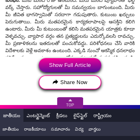
కుంభం:
మీకు మంచి రోజు ఉంటుంది. మీరు మంచి వ్యూహంతో ఫీల్డ్
వర్క్ చేస్తారు. సహోద్యోగులతో మీ సమన్వయం బాగుంటుంది. మీరు
మీ జీవిత భాగస్వామితో సరదాగా గడుపుతారు. కుటుంబ ఖర్చులు
పెరుగుతాయి. మీరు మతపరమైన కార్యకలాపాలపై ఆసక్తిని కలిగి
ఉంటారు. మీరు మీ కుటుంబంతో కలిసి మతపరమైన యాత్రకు కూడా
వెళ్ళవచ్చు. వ్యాపార వర్గం తన ప్రత్యర్థులను ఎదుర్కోవలసి రావచ్చు.
మీ ప్రణాళికలను ఇతరులతో పంచుకోవద్దు. పరిశోధనలు చేసే వారికి
విదేశాలకు వెళ్లే అవకాశం ఉంటుంది. ఎక్కడి నుంచో ఆకస్మిక ధనలాభం
కలిగే అవకాశాలు ఉన్నాయి. ఆరోగ్యం పట్ల ప్రత్యేక శ్రద్ధ వహించండి.
సమయానికి ఆహారం తినండి. క్రమం తప్పకుండా యోగా ,
Show Full Article
వ్యాయామం అలవాటు చేసుకోండి.
Share Now
Astrology: ఏప్రిల్ 2 నుంచి హంస యోగం ప్రారంభం..
మీనం :
ఈ నెల మీకు అదృష్ట దినంగా ఉంటుంది. కొన్ని కారణాల వల్ల
మీరు విదేశాలకు వెళ్లే అవకాశం ఉంది. మీ మనస్సు ఆధ్యాత్మికతలో
నిమగ్నమై ఉంటుంది. పని రంగంలో కొన్ని సవాళ్లు ఉండవచ్చు. మీరు
జాతీయం
ఎంటర్టైన్మెంట్
క్రీడలు
లైఫ్‌స్టైల్
రాష్ట్రీయం
మీ విజ్ఞతతో ముందుకు సాగుతారు, మీరు ప్రయోజనం పొందుతారు.
ఈ నెల మీరు మీ వ్యాపారాన్ని మరింత విస్తరించడానికి కొత్త ప్రణాళికను
జాతీయం
రాజకీయాలు
సమాచారం
విద్య
వార్తలు
రూపొందిస్తారు, మీ ప్రణాళికలు విజయవంతమవుతాయి. ఈ నెల
మీరు ఎవరితోనైనా మాట్లాడేటప్పుడు మీ భాషను నియంత్రించాలి. ఈ