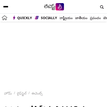
QUICKLY
SOCIALLY
రాష్ట్రీయం
జాతీయం
ప్రపంచం
టె
హోమ్
లైఫ్‌స్టైల్
ఈవెంట్స్