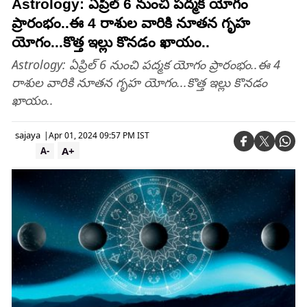
Astrology: ఏప్రిల్ 6 నుంచి పద్మక యోగం
ప్రారంభం..ఈ 4 రాశుల వారికి నూతన గృహ
యోగం...కొత్త ఇల్లు కొనడం ఖాయం..
Astrology: ఏప్రిల్ 6 నుంచి పద్మక యోగం ప్రారంభం..ఈ 4
రాశుల వారికి నూతన గృహ యోగం...కొత్త ఇల్లు కొనడం
ఖాయం..
sajaya
|
Apr 01, 2024 09:57 PM IST
A+
A-