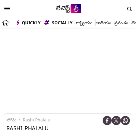
QUICKLY
SOCIALLY
రాష్ట్రీయం
జాతీయం
ప్రపంచం
టె
హోమ్
Rashi Phalalu
RASHI PHALALU