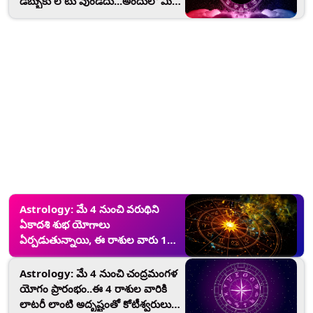
డబ్బుకు లోటు వుండదు...అందులో మీ
రాశి ఉందేమో చెక్ చేసుకోండి.
Astrology: మే 4 నుంచి వరుథిని
ఏకాదశి శుభ యోగాలు
ఏర్పడుతున్నాయి, ఈ రాశుల వారు 15
రోజుల్లో ధనవంతులు అవుతారు
Astrology: మే 4 నుంచి చంద్రమంగళ
యోగం ప్రారంభం..ఈ 4 రాశుల వారికి
లాటరీ లాంటి అదృష్టంతో కోటీశ్వరులు