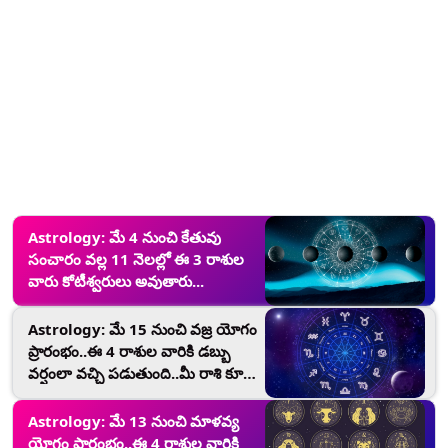
Astrology: మే 4 నుంచి కేతువు
సంచారం వల్ల 11 నెలల్లో ఈ 3 రాశుల
వారు కోటీశ్వరులు అవుతారు...
Astrology: మే 15 నుంచి వజ్ర యోగం
ప్రారంభం..ఈ 4 రాశుల వారికి డబ్బు
వర్షంలా వచ్చి పడుతుంది..మీ రాశి కూడా
అందులో ఉందేమో చెక్ చేసుకోండి..
Astrology: మే 13 నుంచి మాళవ్య
యోగం ప్రారంభం..ఈ 4 రాశుల వారికి