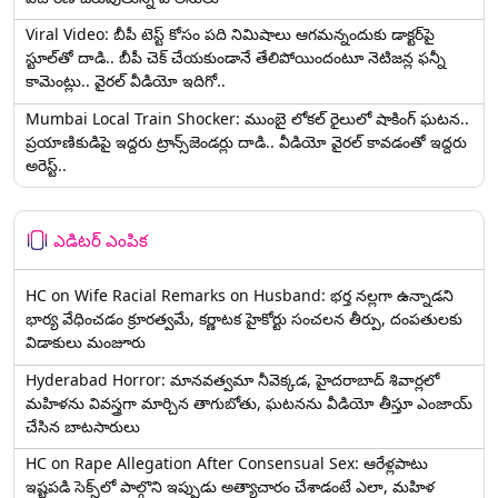
Viral Video: బీపీ టెస్ట్‌ కోసం పది నిమిషాలు ఆగమన్నందుకు డాక్టర్‌పై
స్టూల్‌తో దాడి.. బీపీ చెక్ చేయకుండానే తేలిపోయిందంటూ నెటిజన్ల ఫన్నీ
కామెంట్లు.. వైరల్ వీడియో ఇదిగో..
Mumbai Local Train Shocker: ముంబై లోకల్ రైలులో షాకింగ్ ఘటన..
ప్రయాణికుడిపై ఇద్దరు ట్రాన్స్‌జెండర్లు దాడి.. వీడియో వైరల్ కావడంతో ఇద్దరు
అరెస్ట్..
ఎడిటర్ ఎంపిక
HC on Wife Racial Remarks on Husband: భర్త న‌ల్ల‌గా ఉన్నాడ‌ని
భార్య వేధించ‌డం క్రూర‌త్వ‌మే, కర్ణాటక హైకోర్టు సంచలన తీర్పు, దంపతులకు
విడాకులు మంజూరు
Hyderabad Horror: మానవత్వమా నీవెక్కడ, హైదరాబాద్ శివార్లలో
మహిళను వివస్త్రగా మార్చిన తాగుబోతు, ఘటనను వీడియో తీస్తూ ఎంజాయ్
చేసిన బాటసారులు
HC on Rape Allegation After Consensual Sex: ఆరేళ్లపాటు
ఇష్టపడి సెక్స్‌లో పాల్గొని ఇప్పుడు అత్యాచారం చేశాడంటే ఎలా, మహిళ