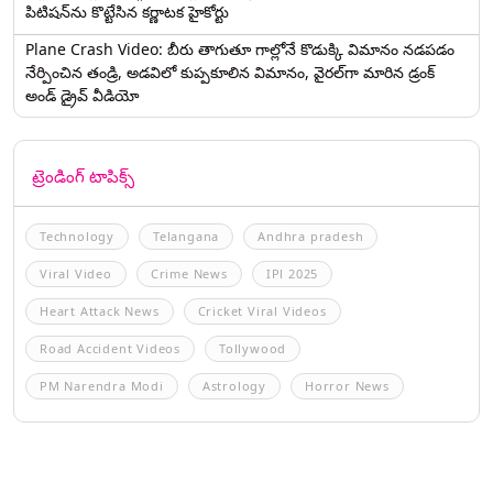
పిటిషన్‌ను కొట్టేసిన కర్ణాటక హైకోర్టు
Plane Crash Video: బీరు తాగుతూ గాల్లోనే కొడుక్కి విమానం నడపడం
నేర్పించిన తండ్రి, అడవిలో కుప్పకూలిన విమానం, వైరల్‌గా మారిన డ్రంక్‌
అండ్ డ్రైవ్ వీడియో
ట్రెండింగ్ టాపిక్స్
Technology
Telangana
Andhra pradesh
Viral Video
Crime News
IPl 2025
Heart Attack News
Cricket Viral Videos
Road Accident Videos
Tollywood
PM Narendra Modi
Astrology
Horror News