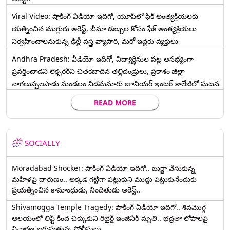
Viral Video: షాకింగ్ వీడియో ఇదిగో, యూపీలో ఫేక్ అంత్యక్రియలకు
యత్నించిన ముగ్గురు అరెస్ట్, బీమా డబ్బుల కోసం ఫేక్ అంత్యక్రియలు
నిర్వహించాలనుకున్న ఢిల్లీ వస్త్ర వ్యాపారి, మరో ఇద్దరు వ్యక్తులు
Andhra Pradesh: వీడియో ఇదిగో, విద్యార్థినుల పట్ల అసభ్యంగా
ప్రవర్తించాడని లెక్చ‌ర‌ర్‌ని చిత‌క‌బాదిన త‌ల్లిదండ్రులు, ప్రకాశం జిల్లా
నాగలుప్పలపాడు మండలం నిడమనూరు జూనియర్ ఇంటర్ కాలేజీలో ఘటన
READ MORE
SOCIALLY
Moradabad Shocker: షాకింగ్ వీడియో ఇదిగో.. బుర్ఖా వేసుకున్న
మహిళపై దారుణం.. అక్కడ గట్టిగా పట్టుకుని ముద్దు పెట్టుకునేందుకు
ప్రయత్నించిన కామాంధుడు, నిందితుడు అరెస్ట్..
Shivamogga Temple Tragedy: షాకింగ్ వీడియో ఇదిగో.. శివమొగ్గ
ఆలయంలో లిఫ్ట్ కింద చిక్కుకుని రిటైర్డ్ ఇంజినీర్ మృతి.. భద్రతా లోపాలపై
విచారణ జరుపుతున్న పోలీసులు