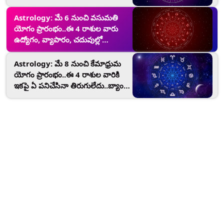
అవతారు..చేయి చాచితే చాలు డబ్బే
డబ్బు..
Astrology: మే 6 నుంచి వసుమతి
యోగం ప్రారంభం..ఈ 4 రాశుల వారు
ఉద్యోగం, వ్యాపారం, చదువుల్లో
తిరుగులేదు..డబ్బు నట్టింట్లో వర్షంలా
వచ్చి పడుతుంది
Astrology: మే 8 నుంచి కేమాధ్రుమ
యోగం ప్రారంభం..ఈ 4 రాశుల వారికి
ఇకపై ఏ పనిచేసినా తిరుగులేదు..బ్యాంకు
బ్యాలెన్స్ అమాంతం పెరుగుతుంది..