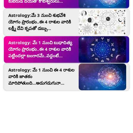
కుబేరుడి దయతో కోటీశ్వరులు
అవకుండా ఎవరూ ఆపలేరు..
Astrology:మే 3 నుంచి శుభవేశి
యోగం ప్రారంభం..ఈ 4 రాశుల వారికి
లక్ష్మీ దేవి కృపతో డబ్బు
లభిస్తుంది..ఆస్తులు అమాంతం
పెరుగుతాయి..
Astrology: మే 1 నుంచి బుధాదిత్య
యోగం ప్రారంభం..ఈ 4 రాశుల వారికి
పట్టిందల్లా బంగారమే..వద్దంటే
డబ్బు..కోటీశ్వరులు అవుతారు..
Astrology: మే 1 నుంచి ఈ 4 రాశుల
వారికి జాతకం
మారిపోతుంది...అడుగడుగునా
విజయాన్ని పొందుతారు...బోలెడంత
డబ్బు లభిస్తుంది.