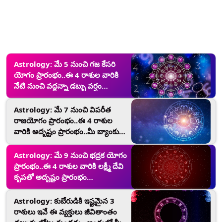
Astrology: మే 5 నుంచి గజ కేసరి
యోగం ప్రారంభం..ఈ 4 రాశుల వారికి
నేటి నుంచి వద్దన్నా డబ్బు వర్షం
కురుస్తుంది..
Astrology: మే 7 నుంచి విపరీత
రాజయోగం ప్రారంభం..ఈ 4 రాశుల
వారికి అదృష్టం ప్రారంభం..మీ బ్యాంకు
బ్యాలెన్స్ అమాంతం పెరుగుతుంది...
Astrology: మే 9 నుంచి భద్రక యోగం
ప్రారంభం..ఈ 4 రాశుల వారికి లక్ష్మీ దేవి
కృపతో అదృష్టం ప్రారంభం
అవుతుంది..డబ్బు అయాస్కాంతంలా
వచ్చి పడుతుంది..
Astrology: కుబేరుడికి ఇష్టమైన 3
రాశులు ఇవే ఈ వ్యక్తులు జీవితాంతం