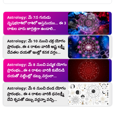
Astrology: మే 7న గురుడు
వృషభరాశిలో రాశిలో అస్తమయం... ఈ 3
రాశుల వారు జాగ్రత్తగా ఉండాలి...
Astrology: మే 10 నుంచి చక్ర యోగం
ప్రారంభం..ఈ 4 రాశుల వారికి అష్ట లక్ష్మీ
దేవతల దయతో ఇంట్లో కనక వర్షం
కురుస్తుంది..డబ్బు వరదలా వచ్చి
పడుతుంది.
Astrology: మే 8 నుంచి పద్మక యోగం
ప్రారంభం...ఈ 4 రాశుల వారికి కుబేరుడి
దయతో నట్టింట్లో డబ్బు వర్షంలా
కురుస్తుంది..ఆస్తులు అమాంతం
పెరుగుతాయి
Astrology: మే 6 నుంచి దండ యోగం
ప్రారంభం.. ఈ 4 రాశుల వారికి ధనలక్ష్మీ
దేవి కృపతో డబ్బు వద్దన్నా వచ్చి
పడుతుంది