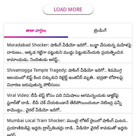
LOAD MORE
తాజా వార్తలు
ట్రెండింగ్
Moradabad Shocker: షాకింగ్ వీడియో ఇదిగో.. బుర్ఖా వేసుకున్న మహిళపై
దారుణం.. అక్కడ గట్టిగా పట్టుకుని ముద్దు పెట్టుకునేందుకు ప్రయత్నించిన
కామాంధుడు, నిందితుడు అరెస్ట్..
Shivamogga Temple Tragedy: షాకింగ్ వీడియో ఇదిగో.. శివమొగ్గ
ఆలయంలో లిఫ్ట్ కింద చిక్కుకుని రిటైర్డ్ ఇంజినీర్ మృతి.. భద్రతా లోపాలపై
విచారణ జరుపుతున్న పోలీసులు
Viral Video: బీపీ టెస్ట్‌ కోసం పది నిమిషాలు ఆగమన్నందుకు డాక్టర్‌పై
స్టూల్‌తో దాడి.. బీపీ చెక్ చేయకుండానే తేలిపోయిందంటూ నెటిజన్ల ఫన్నీ
కామెంట్లు.. వైరల్ వీడియో ఇదిగో..
Mumbai Local Train Shocker: ముంబై లోకల్ రైలులో షాకింగ్ ఘటన..
ప్రయాణికుడిపై ఇద్దరు ట్రాన్స్‌జెండర్లు దాడి.. వీడియో వైరల్ కావడంతో ఇద్దరు
అరెస్ట్..