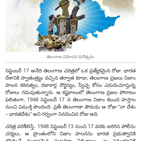
తెలంగాణ విమోచన దినోత్సవం
సెప్టెంబర్ 17 అనేది తెలంగాణ చరిత్రలో ఒక ప్రత్యేకమైన రోజు. భారత
దేశానికి స్వాతంత్ర్యం వచ్చిన తర్వాత కూడా, తెలంగాణ ప్రజలు నిజాం
పాలన కఠినత్వం, రజాకార్ల దౌర్జన్యం, స్వేచ్ఛ కోసం ఎదురుచూస్తున్న
రోజులు గడుపుతున్నారు. ఆ కష్టకాలంలో తెలంగాణ ప్రజల పోరాటం
ఫలితంగా, 1948 సెప్టెంబర్ 17 న తెలంగాణ నిజాం కబంద హస్తాల
నుంచి విముక్తి పొందింది. ప్రతీ తెలంగాణా పౌరుడు ఆ రోజు “నా దేశం
– భారతదేశం” అని గర్వంగా నినదించిన రోజు అది.
చరిత్ర పరిశీలిస్తే.. 1948 సెప్టెంబర్ 13 నుంచి 17 వరకు జరిగిన పోలీసు
చర్యలు, ఆ ప్రాంతంలోని నిజాం పాలనను భారత ప్రభుత్వానికి
లొంగించే ముఖ్యమైన ఘటనగా నిలిచాయి. ఆ సమయానికి