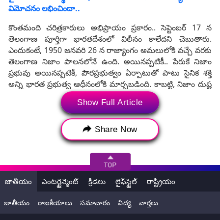
విమోచనం లభించిందా..
కొంతమంది చరిత్రకారులు అభిప్రాయం ప్రకారం.. సెప్టెంబర్ 17 న
తెలంగాణ పూర్తిగా భారతదేశంలో విలీనం కాలేదని చెబుతారు.
ఎందుకంటే, 1950 జనవరి 26 న రాజ్యాంగం అమలులోకి వచ్చే వరకు
తెలంగాణ నిజాం పాలనలోనే ఉంది. అయినప్పటికీ.. పేరుకే నిజాం
ప్రభువు అయినప్పటికీ, పౌరప్రభుత్వం ఏర్పాటుతో పాటు సైనిక శక్తి
అన్ని భారత ప్రభుత్వ ఆధీనంలోకి మార్చబడింది. కాబట్టి, నిజాం దుష్ట
పాలన నుంచి తెలంగాణ ప్రజలు విముక్తి పొందడం వాస్తవమని మరి
Show Full Article
కొందరు వాదిస్తారు.
Share Now
జాతీయం
ఎంటర్టైన్మెంట్
క్రీడలు
లైఫ్‌స్టైల్
రాష్ట్రీయం
జాతీయం
రాజకీయాలు
సమాచారం
విద్య
వార్తలు