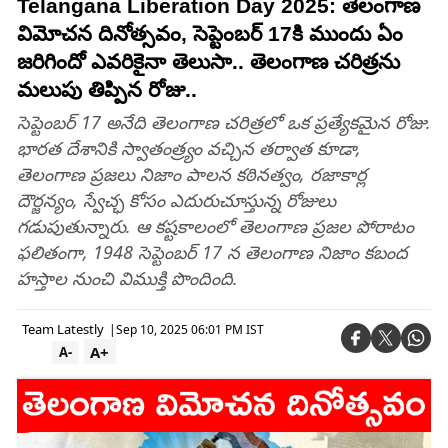
Telangana Liberation Day 2025: తెలంగాణ
విమోచన దినోత్సవం, సెప్టెంబర్ 17కి ముందు ఏం
జరిగిందో ఎవరికైనా తెలుసా.. తెలంగాణ చరిత్రను
మలుపు తిప్పిన రోజు..
సెప్టెంబర్ 17 అనేది తెలంగాణ చరిత్రలో ఒక ప్రత్యేకమైన రోజు.
భారత దేశానికి స్వాతంత్ర్యం వచ్చిన తర్వాత కూడా,
తెలంగాణ ప్రజలు నిజాం పాలన కఠినత్వం, రజాకార్ల
దౌర్జన్యం, స్వేచ్ఛ కోసం ఎదురుచూస్తున్న రోజులు
గడుపుతున్నారు. ఆ కష్టకాలంలో తెలంగాణ ప్రజల పోరాటం
ఫలితంగా, 1948 సెప్టెంబర్ 17 న తెలంగాణ నిజాం కబంద
హస్తాల నుంచి విముక్తి పొందింది.
Team Latestly
|
Sep 10, 2025 06:01 PM IST
A+
A-