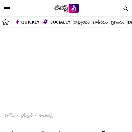
QUICKLY
SOCIALLY
రాష్ట్రీయం
జాతీయం
ప్రపంచం
టె
హోమ్
లైఫ్‌స్టైల్
ఈవెంట్స్