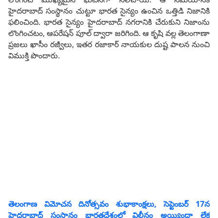
హైదరాబాద్ సంస్థానం చుట్టూ భారత సైన్యం ఉంచిన ఒత్తిడి నిజానికి
ఫలించింది. భారత సైన్యం హైదరాబాద్ నగరానికి చేరుకుని నిజాంను
లొంగించటం, ఆపరేషన్ పూల్ ద్వారా జరిగింది. ఆ కృషి వల్ల తెలంగాణా
ప్రజలు ఖాసీం రజ్వీలు, ఇతర రజాకార్ నాయకుల దుష్ట పాలన నుంచి
విముక్తి పొందారు.
తెలంగాణ విమోచన దినోత్సవం శుభాకాంక్షలు, సెప్టెంబర్ 17న
హైదరాబాద్‌ సంస్థానం భారతదేశంలో విలీనం అయ్యిందా లేక