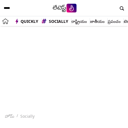
QUICKLY
SOCIALLY
రాష్ట్రీయం
జాతీయం
ప్రపంచం
టె
హోమ్
Socially