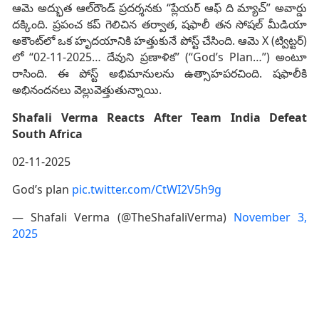
ఆమె అద్భుత ఆల్‌రౌండ్ ప్రదర్శనకు “ప్లేయర్ ఆఫ్ ది మ్యాచ్” అవార్డు
దక్కింది. ప్రపంచ కప్ గెలిచిన తర్వాత, షఫాలీ తన సోషల్ మీడియా
అకౌంట్‌లో ఒక హృదయానికి హత్తుకునే పోస్ట్ చేసింది. ఆమె X (ట్విట్టర్)
లో “02-11-2025… దేవుని ప్రణాళిక” (“God’s Plan…”) అంటూ
రాసింది. ఈ పోస్ట్ అభిమానులను ఉత్సాహపరచింది. షఫాలీకి
అభినందనలు వెల్లువెత్తుతున్నాయి.
Shafali Verma Reacts After Team India Defeat
South Africa
02-11-2025
God’s plan
pic.twitter.com/CtWI2V5h9g
— Shafali Verma (@TheShafaliVerma)
November 3,
2025