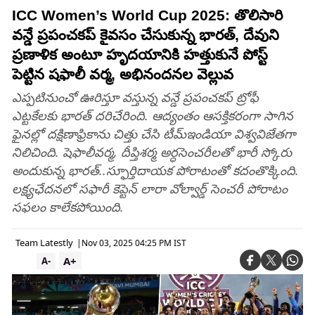
ICC Women’s World Cup 2025: తొలిసారి
వన్డే ప్రపంచకప్‌ కైవసం చేసుకున్న భారత్, దేవుని
ప్రణాళిక అంటూ హృదయానికి హత్తుకునే పోస్ట్
పెట్టిన షఫాలీ వర్మ, అభినందనల వెల్లువ
ఎప్పటినుంచో ఊరిస్తూ వస్తున్న వన్డే ప్రపంచకప్‌ ట్రోఫీ
ఎట్టకేలకు భారత్‌ దరిచేరింది. ఆద్యంతం ఆసక్తికరంగా సాగిన
ఫైనల్లో దక్షిణాఫ్రికాను చిత్తు చేసి టీమ్‌ఇండియా విశ్వవిజేతగా
నిలిచింది. షెఫాలీవర్మ, దీప్తిశర్మ అర్ధసెంచరీలతో భారీ స్కోరు
అందుకున్న భారత్‌..స్ఫూర్తిదాయక పోరాటంతో కదంతొక్కింది.
లక్ష్యఛేదనలో సఫారీ కెప్టెన్‌ లారా వోల్వార్డ్‌ సెంచరీ పోరాటం
సఫలం కాలేకపోయింది.
Team Latestly
|
Nov 03, 2025 04:25 PM IST
A+
A-