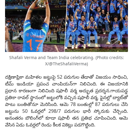
Shafali Verma and Team India celebrating. (Photo credits:
X/@TheShafaliVerma)
దక్షిణాఫ్రికా మహిళల జట్టుపై 52 పరుగుల తేడాతో విజయం సాధించి,
టీమ్ ఇండియా ప్రపంచ చాంపియన్‌గా నిలిచింది. ఈ విజయానికి
ప్రధాన కారణంగా నిలిచింది షఫాలీ వర్మ అద్భుత ప్రదర్శన.గాయపడ్డ
ప్రతికా రావల్ స్థానంలో జట్టులోకి వచ్చిన షఫాలీ వర్మ, ఫైనల్లో బ్యాట్‌తో
పాటు బంతితోనూ మెరిసింది. ఆమె 78 బంతుల్లో 87 పరుగులు చేసి
జట్టును 50 ఓవర్లలో 298/7 పరుగుల భారీ స్కోరుకు చేర్చింది.
అనంతరం బౌలింగ్‌లో కూడా షఫాలీ తన ప్రతిభ చూపించింది. ఆమె
వేసిన ఏడు ఓవర్లలో రెండు కీలక వికెట్లు పడగొట్టింది.