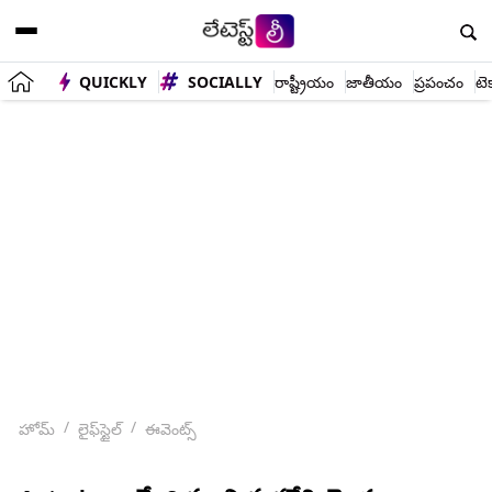
QUICKLY
SOCIALLY
రాష్ట్రీయం
జాతీయం
ప్రపంచం
టె
హోమ్
లైఫ్‌స్టైల్
ఈవెంట్స్