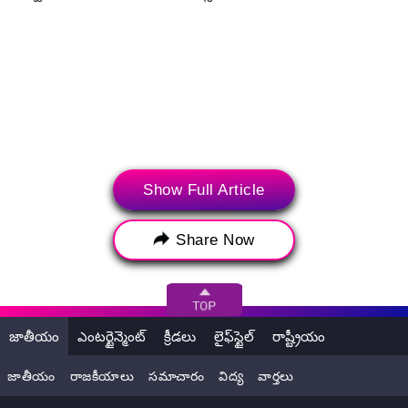
Show Full Article
Share Now
Tags:
2024 rasi phalalu in telugu
astrology
astrology in telugu
జాతీయం
ఎంటర్టైన్మెంట్
క్రీడలు
లైఫ్‌స్టైల్
రాష్ట్రీయం
kanya rashi phalalu april 2024
జాతీయం
రాజకీయాలు
సమాచారం
విద్య
వార్తలు
kumbha rashi phalalu may 2024