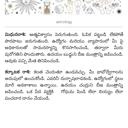
astrology
మిధునరాశి:
ఆత్మవిశ్వాసం పెరుగుతుంది. ఓపిక పట్టండి లేకపోతే
పొరపాటు జరుగుతుంది. ఉద్యోగం మరియు వ్యాపారంలో మీ పై
అధికారులతో సామరస్యాన్ని కొనసాగించండి, తద్వారా మీరు
పురోగతిని పొందుతారు. ఉదయం బుద్ధుని బీజ మంత్రాన్ని జపించండి.
ఆవుకు పచ్చి మేత తినిపించండి.
కర్కాటక రాశి:
కలత చెందుతూ ఉండవచ్చు. మీ భావోద్వేగాలను
అదుపులో ఉంచుకోండి. ఎవరినీ దుర్భాషలాడకండి. ఉద్యోగంలో స్థలం
మారే అవకాశాలు ఉన్నాయి. ఉదయం చంద్రుని బీజ మంత్రాన్ని
జపించండి. ఒక పేద వ్యక్తికి గోధుమ పిండి లేదా బియ్యం లేదా
పంచదార దానం చేయండి.