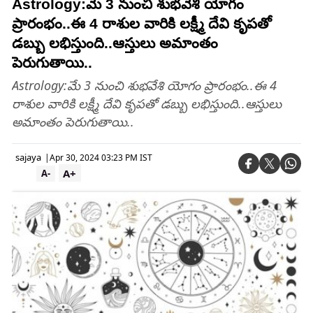
Astrology:మే 3 నుంచి శుభవేశి యోగం
ప్రారంభం..ఈ 4 రాశుల వారికి లక్ష్మీ దేవి కృపతో
డబ్బు లభిస్తుంది..ఆస్తులు అమాంతం
పెరుగుతాయి..
Astrology:మే 3 నుంచి శుభవేశి యోగం ప్రారంభం..ఈ 4
రాశుల వారికి లక్ష్మీ దేవి కృపతో డబ్బు లభిస్తుంది..ఆస్తులు
అమాంతం పెరుగుతాయి..
sajaya
|
Apr 30, 2024 03:23 PM IST
A+
A-