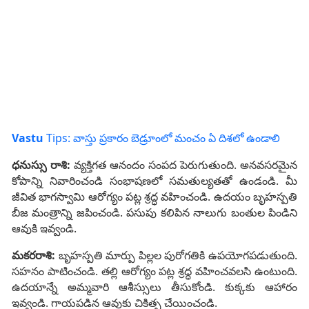
Vastu
Tips: వాస్తు ప్రకారం బెడ్రూంలో మంచం ఏ దిశలో ఉండాలి
ధనుస్సు రాశి:
వ్యక్తిగత ఆనందం సంపద పెరుగుతుంది. అనవసరమైన
కోపాన్ని నివారించండి సంభాషణలో సమతుల్యతతో ఉండండి. మీ
జీవిత భాగస్వామి ఆరోగ్యం పట్ల శ్రద్ధ వహించండి. ఉదయం బృహస్పతి
బీజ మంత్రాన్ని జపించండి. పసుపు కలిపిన నాలుగు బంతుల పిండిని
ఆవుకి ఇవ్వండి.
మకరరాశి:
బృహస్పతి మార్పు పిల్లల పురోగతికి ఉపయోగపడుతుంది.
సహనం పాటించండి. తల్లి ఆరోగ్యం పట్ల శ్రద్ధ వహించవలసి ఉంటుంది.
ఉదయాన్నే అమ్మవారి ఆశీస్సులు తీసుకోండి. కుక్కకు ఆహారం
ఇవ్వండి. గాయపడిన ఆవుకు చికిత్స చేయించండి.