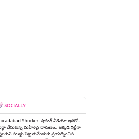
SOCIALLY
oradabad Shocker: షాకింగ్ వీడియో ఇదిగో..
ుర్ఖా వేసుకున్న మహిళపై దారుణం.. అక్కడ గట్టిగా
ట్టుకుని ముద్దు పెట్టుకునేందుకు ప్రయత్నించిన