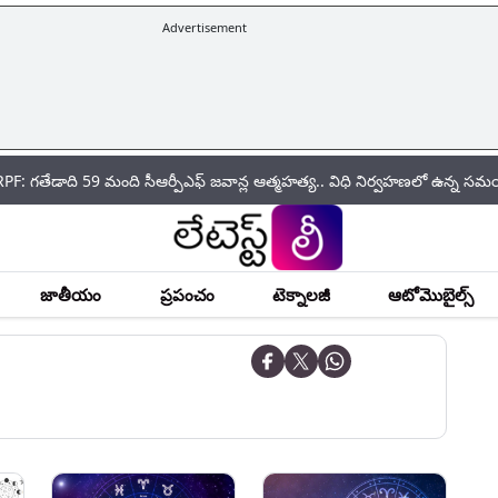
Advertisement
 59 మంది సీఆర్పీఎఫ్ జ‌వాన్ల ఆత్మ‌హ‌త్య.. విధి నిర్వహణలో ఉన్న సమయంలోనే ఎక
జాతీయం
ప్రపంచం
టెక్నాలజీ
ఆటోమొబైల్స్