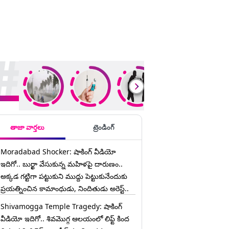
ding Stories
తాజా వార్తలు
ట్రెండింగ్
Moradabad Shocker: షాకింగ్ వీడియో
ఇదిగో.. బుర్ఖా వేసుకున్న మహిళపై దారుణం..
అక్కడ గట్టిగా పట్టుకుని ముద్దు పెట్టుకునేందుకు
ప్రయత్నించిన కామాంధుడు, నిందితుడు అరెస్ట్..
Shivamogga Temple Tragedy: షాకింగ్
వీడియో ఇదిగో.. శివమొగ్గ ఆలయంలో లిఫ్ట్ కింద