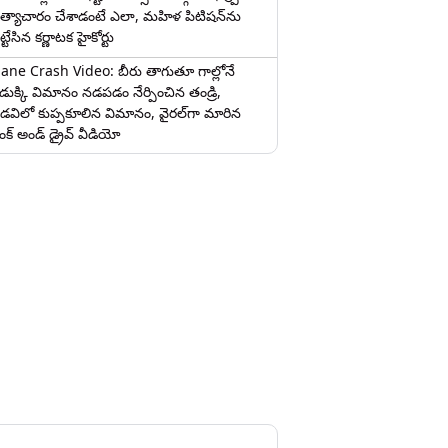
త్యాచారం చేశాడంటే ఎలా, మహిళ పిటిషన్‌ను
ట్టేసిన కర్ణాటక హైకోర్టు
lane Crash Video: బీరు తాగుతూ గాల్లోనే
ొడుక్కి విమానం నడపడం నేర్పించిన తండ్రి,
డవిలో కుప్పకూలిన విమానం, వైరల్‌గా మారిన
రంక్‌ అండ్ డ్రైవ్ వీడియో