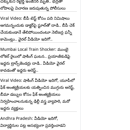
చిక్కుకుని రిటైర్డ్ ఇంజినీర్ మృతి.. భద్రతా
లోపాలపై విచారణ జరుపుతున్న పోలీసులు
Viral Video: బీపీ టెస్ట్‌ కోసం పది నిమిషాలు
ఆగమన్నందుకు డాక్టర్‌పై స్టూల్‌తో దాడి.. బీపీ చెక్
చేయకుండానే తేలిపోయిందంటూ నెటిజన్ల ఫన్నీ
కామెంట్లు.. వైరల్ వీడియో ఇదిగో..
Mumbai Local Train Shocker: ముంబై
లోకల్ రైలులో షాకింగ్ ఘటన.. ప్రయాణికుడిపై
ఇద్దరు ట్రాన్స్‌జెండర్లు దాడి.. వీడియో వైరల్
కావడంతో ఇద్దరు అరెస్ట్..
Viral Video: షాకింగ్ వీడియో ఇదిగో, యూపీలో
ఫేక్ అంత్యక్రియలకు యత్నించిన ముగ్గురు అరెస్ట్,
బీమా డబ్బుల కోసం ఫేక్ అంత్యక్రియలు
నిర్వహించాలనుకున్న ఢిల్లీ వస్త్ర వ్యాపారి, మరో
ఇద్దరు వ్యక్తులు
Andhra Pradesh: వీడియో ఇదిగో,
విద్యార్థినుల పట్ల అసభ్యంగా ప్రవర్తించాడని