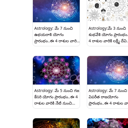
Astrology: మే 7 నుంచి
Astrology:మే 3 నుంచి
ఉభయరాశి యోగం
శుభవేశి యోగం ప్రారంభం
ప్రారంభం..ఈ 4 రాశుల వారికి
4 రాశుల వారికి లక్ష్మీ దేవి
కుబేరుడి దయతో
కృపతో డబ్బు
కోటీశ్వరులు అవకుండా
లభిస్తుంది..ఆస్తులు
ఎవరూ ఆపలేరు..
అమాంతం పెరుగుతాయి..
Astrology: మే 5 నుంచి గజ
Astrology: మే 7 నుంచి
కేసరి యోగం ప్రారంభం..ఈ 4
విపరీత రాజయోగం
రాశుల వారికి నేటి నుంచి
ప్రారంభం..ఈ 4 రాశుల వార
వద్దన్నా డబ్బు వర్షం
అదృష్టం ప్రారంభం..మీ
కురుస్తుంది..
బ్యాంకు బ్యాలెన్స్ అమాం
పెరుగుతుంది...