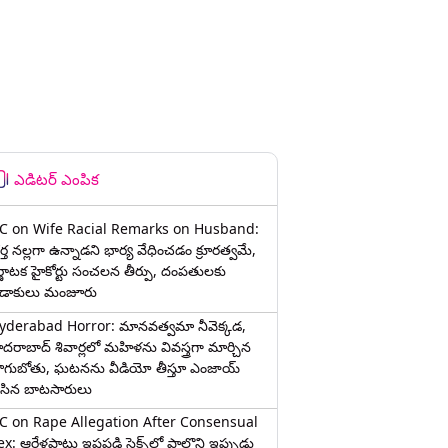
ఎడిటర్ ఎంపిక
C on Wife Racial Remarks on Husband:
్త న‌ల్ల‌గా ఉన్నాడ‌ని భార్య వేధించ‌డం క్రూర‌త్వ‌మే,
ర్ణాటక హైకోర్టు సంచలన తీర్పు, దంపతులకు
ిడాకులు మంజూరు
yderabad Horror: మానవత్వమా నీవెక్కడ,
ైదరాబాద్ శివార్లలో మహిళను వివస్త్రగా మార్చిన
ాగుబోతు, ఘటనను వీడియో తీస్తూ ఎంజాయ్
ేసిన బాటసారులు
C on Rape Allegation After Consensual
x: ఆరేళ్లపాటు ఇష్టపడి సెక్స్‌లో పాల్గొని ఇప్పుడు