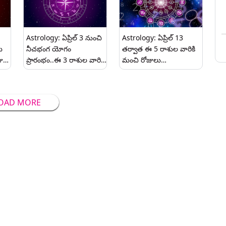
Astrology: ఏప్రిల్ 3 నుంచి
Astrology: ఏప్రిల్ 13
ు
నీచభంగ యోగం
తర్వాత ఈ 5 రాశుల వారికి
జుల
ప్రారంభం..ఈ 3 రాశుల వారికి
మంచి రోజులు
ధనం వరదలా
ప్రారంభమవుతాయి, మేష
పొంగుకొస్తుంది..ఐశ్వర్యవంతులు
రాశిలోకి సూర్యుడి ప్రవేశంతో
అవుతారు..
విపరీతమైన ధనయోగం
OAD MORE
ప్రారంభం..