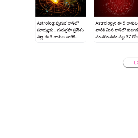
Astrolog:వృషభ రాశిలో
Astrology: ఈ 5 రాశుల
సూర్యుడు , గురుగ్రహ ప్రవేశం
వారికి మీన రాశిలో కుజుడ
వల్ల ఈ 3 రాశుల వారికి
సంచరించడం వల్ల 37 రో
శుభవార్తలు అందుతాయి,
పాటు అపారమైన సంపద
ఇంటికి చాలా డబ్బు వరదలా
లభిస్తుంది.
వస్తుంది.
L