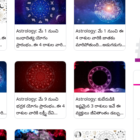
Astrology: మే 1 నుంచి
Astrology: మే 1 నుంచి ఈ
..ఈ
బుధాదిత్య యోగం
4 రాశుల వారికి జాతకం
ప్రారంభం..ఈ 4 రాశుల వారికి
మారిపోతుంది...అడుగడుగునా
పట్టిందల్లా బంగారమే..వద్దంటే
విజయాన్ని
డబ్బు..కోటీశ్వరులు
పొందుతారు...బోలెడంత
అవుతారు..
డబ్బు లభిస్తుంది.
Tren
Astrology: మే 9 నుంచి
Astrology: కుబేరుడికి
భద్రక యోగం ప్రారంభం..ఈ 4
ఇష్టమైన 3 రాశులు ఇవే ఈ
ికి
రాశుల వారికి లక్ష్మీ దేవి
వ్యక్తులు జీవితాంతం డబ్బుకు
కృపతో అదృష్టం ప్రారంభం
లోటు వుండదు...అందులో మీ
తం
అవుతుంది..డబ్బు
రాశి ఉందేమో చెక్ చేసుకోండి.
అయాస్కాంతంలా వచ్చి