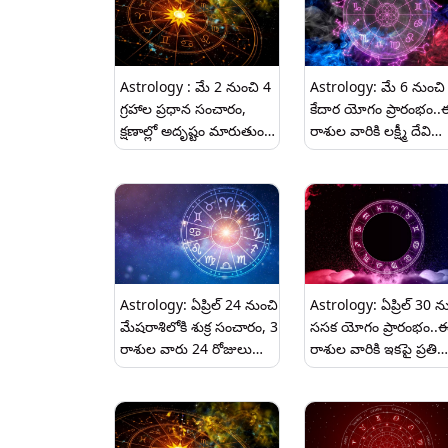
Astrology : మే 2 నుంచి 4
Astrology: మే 6 నుంచి
గ్రహాల ప్రధాన సంచారం,
కేదార యోగం ప్రారంభం..
క్షణాల్లో అదృష్టం మారుతుంది,
రాశుల వారికి లక్ష్మీ దేవి
5 రాశులకు ఉన్నత
కృపతో డబ్బు వరదలా వచ్
స్థానం,డబ్బు లభిస్తుంది.
పడుతుంది.. బ్యాంకు
బ్యాలెన్స్ అమాంతం
పెరగిపోతుంది..
Astrology: ఏప్రిల్ 24 నుంచి
Astrology: ఏప్రిల్ 30 న
మేషరాశిలోకి శుక్ర సంచారం, 3
ససక యోగం ప్రారంభం..
రాశుల వారు 24 రోజులు
రాశుల వారికి ఇకపై ప్రతి
రాజులా జీవిస్తారు,
రోజూ పండగే..వీరు
కోటీశ్వరులు అవుతారు.
కోటీశ్వరులు అవడం ఖాయ