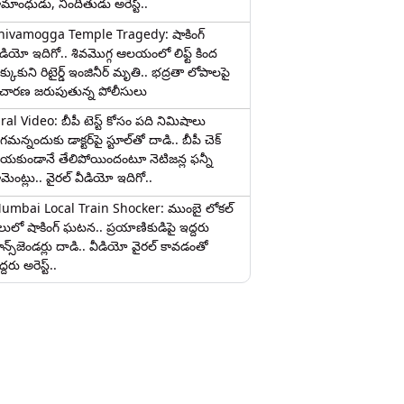
ామాంధుడు, నిందితుడు అరెస్ట్..
hivamogga Temple Tragedy: షాకింగ్
ీడియో ఇదిగో.. శివమొగ్గ ఆలయంలో లిఫ్ట్ కింద
క్కుకుని రిటైర్డ్ ఇంజినీర్ మృతి.. భద్రతా లోపాలపై
ిచారణ జరుపుతున్న పోలీసులు
iral Video: బీపీ టెస్ట్‌ కోసం పది నిమిషాలు
మన్నందుకు డాక్టర్‌పై స్టూల్‌తో దాడి.. బీపీ చెక్
ేయకుండానే తేలిపోయిందంటూ నెటిజన్ల ఫన్నీ
ామెంట్లు.. వైరల్ వీడియో ఇదిగో..
umbai Local Train Shocker: ముంబై లోకల్
ైలులో షాకింగ్ ఘటన.. ప్రయాణికుడిపై ఇద్దరు
రాన్స్‌జెండర్లు దాడి.. వీడియో వైరల్ కావడంతో
్దరు అరెస్ట్..