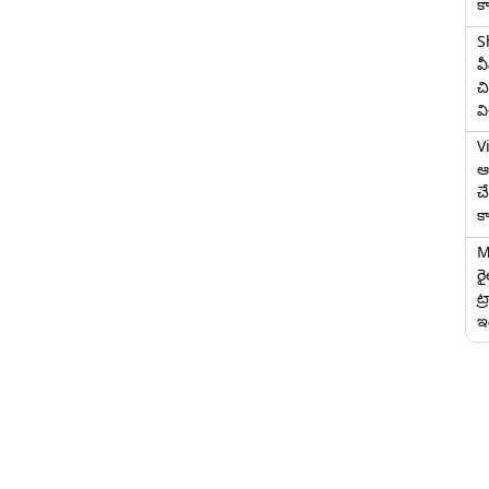
క
S
వ
చి
వ
V
ఆగ
చ
క
M
ర
ట్
ఇద