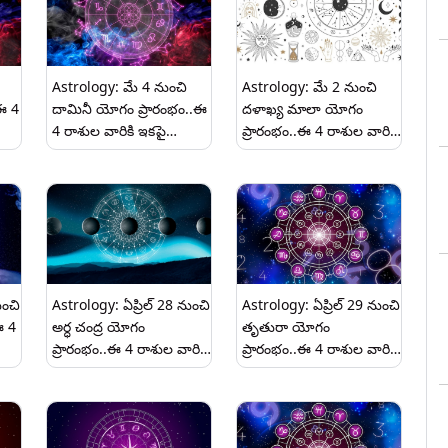
పడుతుంది..
Astrology: మే 4 నుంచి
Astrology: మే 2 నుంచి
ఈ 4
దామినీ యోగం ప్రారంభం..ఈ
దళాఖ్య మాలా యోగం
4 రాశుల వారికి ఇకపై
ప్రారంభం..ఈ 4 రాశుల వారికి
చి
కుబేరుడి ఆశీర్వాదంతో డబ్బు
నూతన గృహం, వాహనం కొనే
మీ నట్టింట్లో వర్షంలా కురవడం
చాన్స్..వ్యాపారంలో భారీ
ఖాయం..
లాభం వచ్చే అవకాశం
ుంచి
Astrology: ఏప్రిల్ 28 నుంచి
Astrology: ఏప్రిల్ 29 నుంచి
ఈ 4
అర్ధ చంద్ర యోగం
తృతురా యోగం
ప్రారంభం..ఈ 4 రాశుల వారికి
ప్రారంభం..ఈ 4 రాశుల వారికి
ఇకపై ప్రతి రోజూ పండగే..వీరు
ఇకపై అదృష్టం వెంటపడి
ం..
కోటీశ్వరులు అవడం ఖాయం..
తరుముతుంది..కోటీశ్వరులు
అవడం ఖాయం..