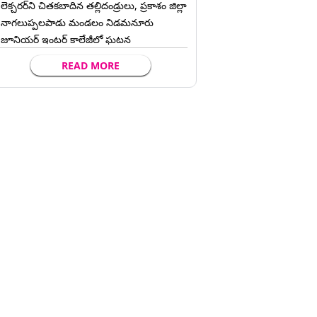
లెక్చ‌ర‌ర్‌ని చిత‌క‌బాదిన త‌ల్లిదండ్రులు, ప్రకాశం జిల్లా
నాగలుప్పలపాడు మండలం నిడమనూరు
జూనియర్ ఇంటర్ కాలేజీలో ఘటన
READ MORE