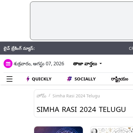
లైవ్ బ్రేకింగ్ న్యూస్:
CRPF: గతేడాది
శుక్రవారం, ఆగస్టు 07, 2026
తాజా వార్తలు
QUICKLY
SOCIALLY
రాష్ట్రీయం
హోమ్
Simha Rasi 2024 Telugu
SIMHA RASI 2024 TELUGU