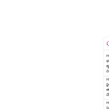
H
భర
క
వ
H
హ
త
చ
H
Se