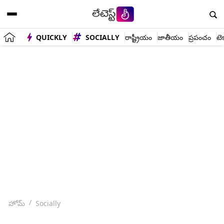
QUICKLY
SOCIALLY
రాష్ట్రీయం
జాతీయం
ప్రపంచం
టె
హోమ్
Socially