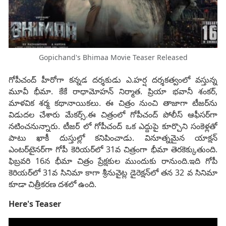
Gopichand's Bhimaa Movie Teaser Released
గోపీచంద్‌ హీరోగా కన్నడ దర్శకుడు ఎ.హర్ష దర్శకత్వంలో వస్తున్న
మూవీ భీమా. కేకే రాధామోహన్‌ నిర్మాత. ప్రియా భవానీ శంకర్‌,
మాళవిక శర్మ కథానాయికలు. ఈ చిత్రం నుంచి తాజాగా టీజర్‌ను
విడుదల చేశారు మేకర్స్‌.ఈ చిత్రంలో గోపీచంద్‌ పోలీస్‌ ఆఫీసర్‌గా
నటించనున్నారు. టీజర్ లో గోపీచంద్‌ ఒక ఎద్దుపై కూర్చొని సంకెళ్లతో
పాటు ఖాకీ దుస్తుల్లో కనిపించాడు. వినూత్నమైన యాక్షన్‌
ఎంటర్‌టైనర్‌గా గోపీ కెరియర్‌లో 31వ చిత్రంగా భీమా తెరకెక్కుతుంది.
ఫిబ్రవరి 16న భీమా చిత్రం ప్రేక్షకుల ముందుకు రానుంది.ఇది గోపీ
కెరియర్‌లో 31వ సినిమా కాగా శ్రీనువైట్ల డైరెక్షన్‌లో తన 32 వ సినిమా
కూడా చిత్రీకరణ దశలో ఉంది.
Here's Teaser