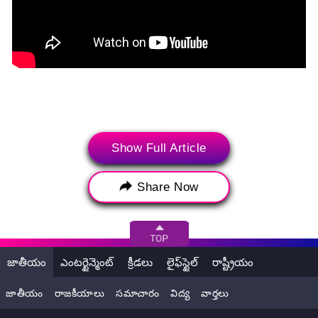
Show Full Article
Share Now
జాతీయం
ఎంటర్టైన్మెంట్
క్రీడలు
లైఫ్‌స్టైల్
రాష్ట్రీయం
(ట్విట్టర్, ఇన్‌స్టాగ్రామ్ మరియు యూట్యూబ్‌తో సహా సోషల్ మీడియా
జాతీయం
రాజకీయాలు
సమాచారం
విద్య
వార్తలు
ప్రపంచం నుండి సరికొత్త బ్రేకింగ్ న్యూస్, వైరల్ వార్తలకు సంబంధించిన
సమాచారం సోషల్ మీడియా మీకు అందిస్తోంది. పై పోస్ట్ యూజర్