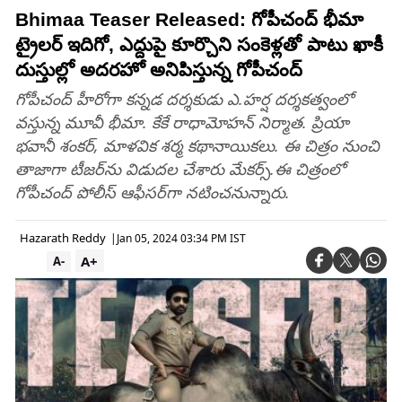
Bhimaa Teaser Released: గోపీచంద్‌ భీమా
ట్రైలర్ ఇదిగో, ఎద్దుపై కూర్చొని సంకెళ్లతో పాటు ఖాకీ
దుస్తుల్లో అదరహో అనిపిస్తున్న గోపీచంద్
గోపీచంద్‌ హీరోగా కన్నడ దర్శకుడు ఎ.హర్ష దర్శకత్వంలో
వస్తున్న మూవీ భీమా. కేకే రాధామోహన్‌ నిర్మాత. ప్రియా
భవానీ శంకర్‌, మాళవిక శర్మ కథానాయికలు. ఈ చిత్రం నుంచి
తాజాగా టీజర్‌ను విడుదల చేశారు మేకర్స్‌.ఈ చిత్రంలో
గోపీచంద్‌ పోలీస్‌ ఆఫీసర్‌గా నటించనున్నారు.
Hazarath Reddy
|
Jan 05, 2024 03:34 PM IST
A+
A-