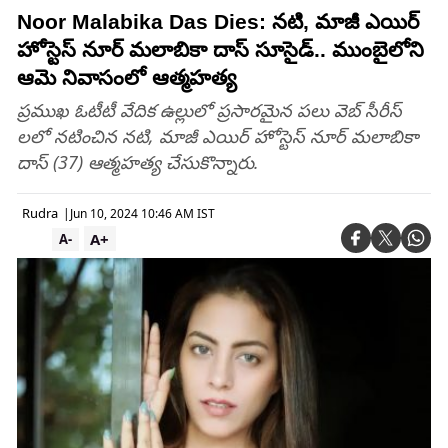
Noor Malabika Das Dies: నటి, మాజీ ఎయిర్
హోస్టెస్ నూర్ మలాబికా దాస్ సూసైడ్.. ముంబైలోని
ఆమె నివాసంలో ఆత్మహత్య
ప్రముఖ ఓటీటీ వేదిక ఉల్లులో ప్రసారమైన పలు వెబ్ సీరీస్
లలో నటించిన నటి, మాజీ ఎయిర్ హోస్టెస్ నూర్ మలాబికా
దాస్ (37) ఆత్మహత్య చేసుకొన్నారు.
Rudra
|
Jun 10, 2024 10:46 AM IST
A+
A-