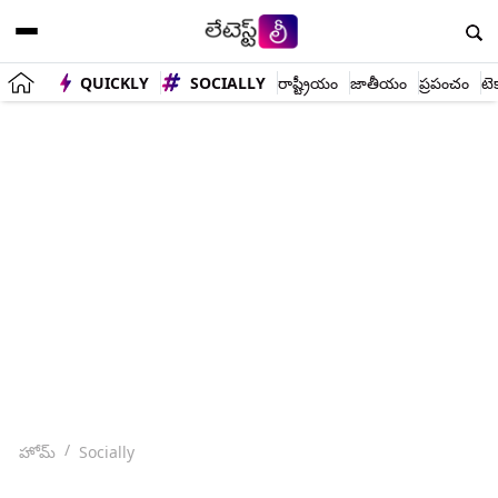
QUICKLY
SOCIALLY
రాష్ట్రీయం
జాతీయం
ప్రపంచం
టె
హోమ్
Socially