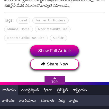
లేటెస్ట్‌లీ దీనికి ఎటువంటి బాధ్యత వహించదు.)
Tags:
dead
Former Air Hostess
Mumbai Home
Noor Malabika Das
Noor Malabika Das Dies
Suicide
ULLU Actress
Show Full Article
Share Now
జాతీయం
ఎంటర్టైన్మెంట్
క్రీడలు
లైఫ్‌స్టైల్
రాష్ట్రీయం
జాతీయం
రాజకీయాలు
సమాచారం
విద్య
వార్తలు