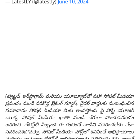
— LatestLY (@latestly)
June 10, 2024
(ట్విట్టర్, ఇన్‌స్టాగ్రామ్ మరియు యూట్యూబ్‌తో సహా సోషల్ మీడియా
ప్రపంచం నుండి సరికొత్త బ్రేకింగ్ న్యూస్, వైరల్ వార్తలకు సంబంధించిన
సమాచారం సోషల్ మీడియా మీకు అందిస్తోంది. పై పోస్ట్ యూజర్
యొక్క సోషల్ మీడియా ఖాతా నుండి నేరుగా పొందుపరచడం
జరిగింది. లేటెస్ట్‌లీ సిబ్బంది ఈ కంటెంట్ బాడీని సవరించలేదు లేదా
సవరించకపోవచ్చు. సోషల్ మీడియా పోస్ట్‌లో కనిపించే అభిప్రాయాలు
మరియు వాస్తవాలు లేటెస్ట్‌లీ అభిప్రాయాలను ప్రతిబింబించవు, అలాగే