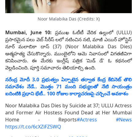
Noor Malabika Das (Credits: X)
Mumbai, June 10:
ప్రముఖ ఓటీటీ వేదిక ఉల్లులో (ULLU)
ప్రసారమైన పలు వెబ్ సీరీస్ లలో నటించిన నటి, మాజీ ఎయిర్ హోస్టెస్
నూర్ మలాబికా దాస్ (37) (Noor Malabika Das Dies)
ఆత్మహత్య చేసుకొన్నారు. ముంబైలోని ఆమె నివాసంలో విగతజీవిగా
కనిపించారు. ఈ మేరకు ఇంగ్లీష్ పత్రిక ‘మిడ్ డే’ ఓ కథనంలో
వెల్లడించింది. పూర్తి సమాచారం తెలియాల్సి ఉంది.
నరేంద్ర మోదీ 3.0 ప్రభుత్వం ఏర్పాటైన తర్వాత కేంద్ర కేబినెట్‌ తొలి
సమావేశం నేడే.. మొత్తం 71 మంది సభ్యులతో నేటి సాయంత్రం
ఐదింటికి ప్రధాని భేటీ.. 100 రోజుల కార్యాచరణపై చర్చించే అవకాశం
Noor Malabika Das Dies by Suicide at 37; ULLU Actress
and Former Air Hostess Found Dead at Her Mumbai
Home - Reports
#Actress
#News
https://t.co/6cXZiFZ5WQ