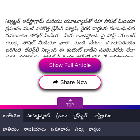
(ట్విట్టర్, ఇన్‌స్టాగ్రామ్ మరియు యూట్యూబ్‌తో సహా సోషల్ మీడియా
ప్రపంచం నుండి సరికొత్త బ్రేకింగ్ న్యూస్, వైరల్ వార్తలకు సంబంధించిన
సమాచారం సోషల్ మీడియా మీకు అందిస్తోంది. పై పోస్ట్ యూజర్
యొక్క సోషల్ మీడియా ఖాతా నుండి నేరుగా పొందుపరచడం
జరిగింది. లేటెస్ట్‌లీ సిబ్బంది ఈ కంటెంట్ బాడీని సవరించలేదు లేదా
సవరించకపోవచ్చు. సోషల్ మీడియా పోస్ట్‌లో కనిపించే అభిప్రాయాలు
మరియు వాస్తవాలు లేటెస్ట్‌లీ అభిప్రాయాలను ప్రతిబింబించవు, అలాగే
Show Full Article
లేటెస్ట్‌లీ దీనికి ఎటువంటి బాధ్యత వహించదు.)
Share Now
Tags:
Dil Raju
Dil Raju Warning
Dil Raju Warning Video
websites
writing false news
దిల్‌రాజు వార్నింగ్
జాతీయం
ఎంటర్టైన్మెంట్
క్రీడలు
లైఫ్‌స్టైల్
రాష్ట్రీయం
దిల్‌రాజు వార్నింగ్ వీడియో
నిర్మాత దిల్‌రాజు
జాతీయం
రాజకీయాలు
సమాచారం
విద్య
వార్తలు