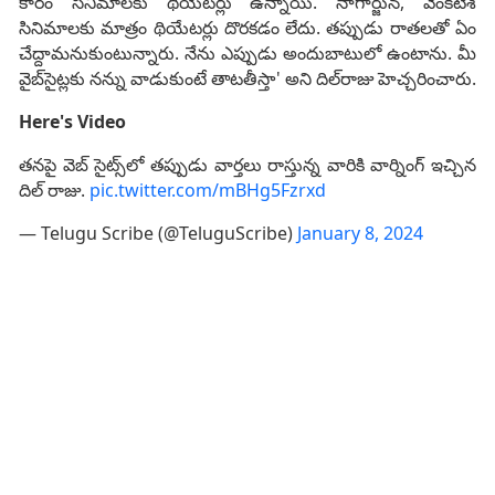
కారం సినిమాలకు థియేటర్లు ఉన్నాయి. నాగార్జున, వెంకటేశ్
సినిమాలకు మాత్రం థియేటర్లు దొరకడం లేదు. తప్పుడు రాతలతో ఏం
చేద్దామనుకుంటున్నారు. నేను ఎప్పుడు అందుబాటులో ఉంటాను. మీ
వైబ్‌సైట్లకు నన్ను వాడుకుంటే తాటతీస్తా' అని దిల్‌రాజు హెచ్చరించారు.
Here's Video
తనపై వెబ్ సైట్స్‌లో తప్పుడు వార్తలు రాస్తున్న వారికి వార్నింగ్ ఇచ్చిన
దిల్ రాజు.
pic.twitter.com/mBHg5Fzrxd
— Telugu Scribe (@TeluguScribe)
January 8, 2024