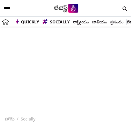
QUICKLY
SOCIALLY
రాష్ట్రీయం
జాతీయం
ప్రపంచం
టె
హోమ్
Socially