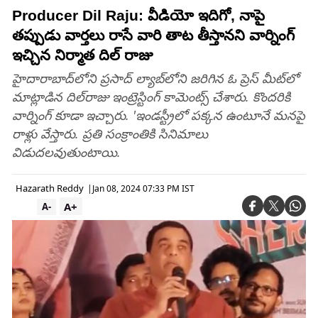
Producer Dil Raju: వీడియో ఇదిగో, నాపై
తప్పుడు వార్తలు రాసే వారి తాట తీస్తానని వార్నింగ్
ఇచ్చిన నిర్మాత దిల్ రాజు
హైదారాబాద్‌లోని ప్రసాద్ ల్యాబ్‌లోని జరిగిన ఓ ప్రెస్ మీట్‌లో
మాట్లాడిన దిల్‌రాజు ఇంట్రెస్టింగ్ కామెంట్స్ చేశారు. కొందరికి
వార్నింగ్ కూడా ఇచ్చారు. 'ఇండస్ట్రీలో పక్కన ఉంటూనే మనపై
రాళ్లు వేస్తారు. ప్రతి సంక్రాంతికి సినిమాలు
విడుదలవుతుంటాయి.
Hazarath Reddy
|
Jan 08, 2024 07:33 PM IST
A+
A-