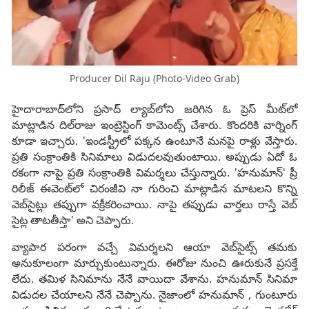
Producer Dil Raju (Photo-Video Grab)
హైదారాబాద్‌లోని ప్రసాద్ ల్యాబ్‌లోని జరిగిన ఓ ప్రెస్ మీట్‌లో
మాట్లాడిన దిల్‌రాజు ఇంట్రెస్టింగ్ కామెంట్స్ చేశారు. కొందరికి వార్నింగ్
కూడా ఇచ్చారు. 'ఇండస్ట్రీలో పక్కన ఉంటూనే మనపై రాళ్లు వేస్తారు.
ప్రతి సంక్రాంతికి సినిమాలు విడుదలవుతుంటాయి. అప్పుడు ఏదో ఓ
రకంగా నాపై ప్రతి సంక్రాంతికి విమర్శలు చేస్తున్నారు. 'హనుమాన్' ప్రీ
రిలీజ్ ఈవెంట్‌లో చిరంజీవి నా గురించి మాట్లాడిన మాటలని కొన్ని
వెబ్‌సైట్లు తప్పుగా వక్రీకరించాయి. నాపై తప్పుడు వార్తలు రాస్తే వెబ్
సైట్ల తాటతీస్తా' అని చెప్పారు.
వ్యాపార పరంగా వచ్చే విమర్శలని ఆయా వెబ్‌సైట్స్ తమకు
అనుకూలంగా మార్చుకుంటున్నారు. ఈరోజు నుంచి ఊరుకునే ప్రసక్తే
లేదు. తమిళ సినిమాను నేనే వాయిదా వేశాను. హనుమాన్ సినిమా
విడుదల చేయాలని నేనే చెప్పాను. నైజాంలో హనుమాన్ , గుంటూరు