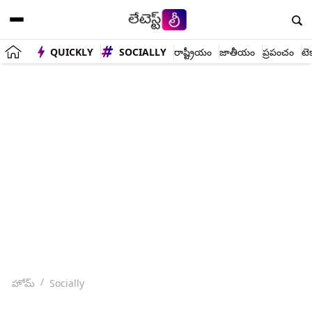
QUICKLY
SOCIALLY
రాష్ట్రీయం
జాతీయం
ప్రపంచం
టె
హోమ్
Socially