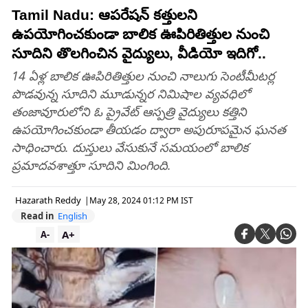
Tamil Nadu: ఆపరేషన్ కత్తులని
ఉపయోగించకుండా బాలిక ఊపిరితిత్తుల నుంచి
సూదిని తొలగించిన వైద్యులు, వీడియో ఇదిగో..
14 ఏళ్ల బాలిక ఊపిరితిత్తుల నుంచి నాలుగు సెంటీమీటర్ల
పొడవున్న సూదిని మూడున్నర నిమిషాల వ్యవధిలో
తంజావూరులోని ఓ ప్రైవేట్ ఆస్పత్రి వైద్యులు కత్తిని
ఉపయోగించకుండా తీయడం ద్వారా అపురూపమైన ఘనత
సాధించారు. దుస్తులు వేసుకునే సమయంలో బాలిక
ప్రమాదవశాత్తూ సూదిని మింగింది.
Hazarath Reddy
|
May 28, 2024 01:12 PM IST
Read in
English
A+
A-