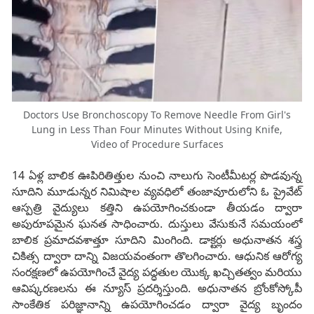
Doctors Use Bronchoscopy To Remove Needle From Girl's
Lung in Less Than Four Minutes Without Using Knife,
Video of Procedure Surfaces
14 ఏళ్ల బాలిక ఊపిరితిత్తుల నుంచి నాలుగు సెంటీమీటర్ల పొడవున్న
సూదిని మూడున్నర నిమిషాల వ్యవధిలో తంజావూరులోని ఓ ప్రైవేట్
ఆస్పత్రి వైద్యులు కత్తిని ఉపయోగించకుండా తీయడం ద్వారా
అపురూపమైన ఘనత సాధించారు. దుస్తులు వేసుకునే సమయంలో
బాలిక ప్రమాదవశాత్తూ సూదిని మింగింది. డాక్టర్లు అధునాతన శస్త్ర
చికిత్స ద్వారా దాన్ని విజయవంతంగా తొలగించారు. ఆధునిక ఆరోగ్య
సంరక్షణలో ఉపయోగించే వైద్య పద్ధతుల యొక్క ఖచ్చితత్వం మరియు
ఆవిష్కరణలను ఈ న్యూస్ ప్రదర్శిస్తుంది. అధునాతన బ్రోంకోస్కోపీ
సాంకేతిక పరిజ్ఞానాన్ని ఉపయోగించడం ద్వారా వైద్య బృందం