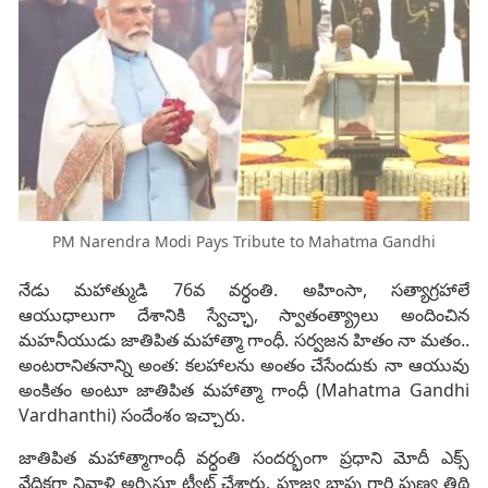
PM Narendra Modi Pays Tribute to Mahatma Gandhi
నేడు మహాత్ముడి 76వ వర్ధంతి. అహింసా, సత్యాగ్రహాలే
ఆయుధాలుగా దేశానికి స్వేచ్ఛా, స్వాతంత్య్రాలు అందించిన
మహనీయుడు జాతిపిత మహాత్మా గాంధీ. సర్వజన హితం నా మతం..
అంటరానితనాన్ని అంత: కలహాలను అంతం చేసేందుకు నా ఆయువు
అంకితం అంటూ జాతిపిత మహాత్మా గాంధీ (Mahatma Gandhi
Vardhanthi) సందేంశం ఇచ్చారు.
జాతిపిత మహాత్మాగాంధీ వర్ధంతి సందర్భంగా ప్రధాని మోదీ ఎక్స్
వేదికగా నివాళి అర్పిస్తూ ట్వీట్ చేశారు. పూజ్య బాపు గారి పుణ్య తిథి