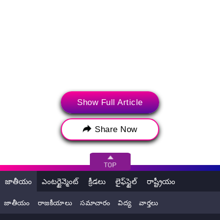
(ట్విట్టర్, ఇన్‌స్టాగ్రామ్ మరియు యూట్యూబ్‌తో సహా సోషల్ మీడియా
Show Full Article
ప్రపంచం నుండి సరికొత్త బ్రేకింగ్ న్యూస్, వైరల్ వార్తలకు సంబంధించిన
సమాచారం సోషల్ మీడియా మీకు అందిస్తోంది. పై పోస్ట్ యూజర్
Share Now
యొక్క సోషల్ మీడియా ఖాతా నుండి నేరుగా పొందుపరచడం
జరిగింది. లేటెస్ట్‌లీ సిబ్బంది ఈ కంటెంట్ బాడీని సవరించలేదు లేదా
సవరించకపోవచ్చు. సోషల్ మీడియా పోస్ట్‌లో కనిపించే అభిప్రాయాలు
మరియు వాస్తవాలు లేటెస్ట్‌లీ అభిప్రాయాలను ప్రతిబింబించవు, అలాగే
లేటెస్ట్‌లీ దీనికి ఎటువంటి బాధ్యత వహించదు.)
జాతీయం
ఎంటర్టైన్మెంట్
క్రీడలు
లైఫ్‌స్టైల్
రాష్ట్రీయం
జాతీయం
రాజకీయాలు
సమాచారం
విద్య
వార్తలు
Tags:
Death anniversary
Father of The Nation