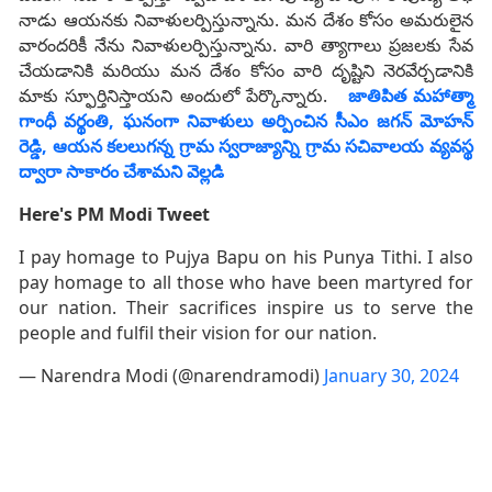
నాడు ఆయనకు నివాళులర్పిస్తున్నాను. మన దేశం కోసం అమరులైన
వారందరికీ నేను నివాళులర్పిస్తున్నాను. వారి త్యాగాలు ప్రజలకు సేవ
చేయడానికి మరియు మన దేశం కోసం వారి దృష్టిని నెరవేర్చడానికి
మాకు స్ఫూర్తినిస్తాయని అందులో పేర్కొన్నారు.
జాతిపిత మహాత్మా
గాంధీ వర్థంతి, ఘనంగా నివాళులు అర్పించిన సీఎం జగన్‌ మోహన్
రెడ్డి, ఆయన కలలుగన్న గ్రామ స్వరాజ్యాన్ని గ్రామ సచివాలయ వ్యవస్థ
ద్వారా సాకారం చేశామని వెల్లడి
Here's PM Modi Tweet
I pay homage to Pujya Bapu on his Punya Tithi. I also
pay homage to all those who have been martyred for
our nation. Their sacrifices inspire us to serve the
people and fulfil their vision for our nation.
— Narendra Modi (@narendramodi)
January 30, 2024