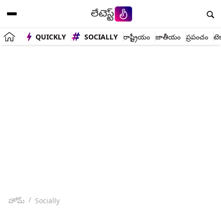
QUICKLY
SOCIALLY
రాష్ట్రీయం
జాతీయం
ప్రపంచం
టె
హోమ్
Socially