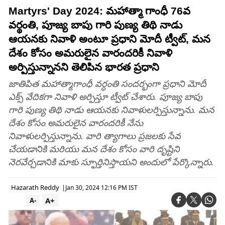
Martyrs' Day 2024: మహాత్మా గాంధీ 76వ
వర్థంతి, పూజ్య బాపు గారి పుణ్య తిథి నాడు
ఆయనకు నివాళి అంటూ ప్రధాని మోదీ ట్వీట్, మన
దేశం కోసం అమరులైన వారందరికీ నివాళి
అర్పిస్తున్నానని తెలిపిన భారత ప్రధాని
జాతిపిత మహాత్మాగాంధీ వర్ధంతి సందర్భంగా ప్రధాని మోదీ
ఎక్స్ వేదికగా నివాళి అర్పిస్తూ ట్వీట్ చేశారు. పూజ్య బాపు
గారి పుణ్య తిథి నాడు ఆయనకు నివాళులర్పిస్తున్నాను. మన
దేశం కోసం అమరులైన వారందరికీ నేను
నివాళులర్పిస్తున్నాను. వారి త్యాగాలు ప్రజలకు సేవ
చేయడానికి మరియు మన దేశం కోసం వారి దృష్టిని
నెరవేర్చడానికి మాకు స్ఫూర్తినిస్తాయని అందులో పేర్కొన్నారు.
Hazarath Reddy
|
Jan 30, 2024 12:16 PM IST
A+
A-