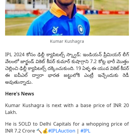
Kumar Kushagra
IPL 2024 కోసం ఢిల్లీ క్యాపిటల్స్ స్క్వాడ్: ఇండియన్ ప్రీమియర్ లీగ్
వేలంలో జార్ఖండ్ వికెట్ కీపర్‌ కుమార్ కుషాగ్రాని 7.2 కోట్ల భారీ మొత్తం
చెల్లించి ఢిల్లీ క్యాపిటల్స్ దక్కించుకుంది. 19 ఏళ్ళ ఈ యువ వికెట్ కీపర్
ఈ ఐపీఎల్ ద్వారా భారత జట్టులోకి ఎంట్రీ ఇచ్చేందుకు రెడీ
అవుతున్నాడు.
Here's News
Kumar Kushagra is next with a base price of INR 20
Lakh.
He is SOLD to Delhi Capitals for a whopping price of
INR 7.2 Crore 🔨💰
#IPLAuction
|
#IPL