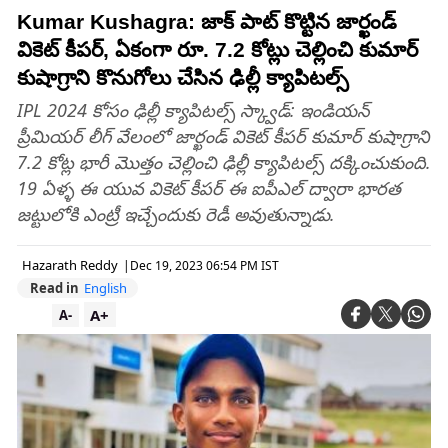
Kumar Kushagra: జాక్ పాట్ కొట్టిన జార్ఖండ్
వికెట్ కీపర్‌, ఏకంగా రూ. 7.2 కోట్లు చెల్లించి కుమార్
కుషాగ్రాని కొనుగోలు చేసిన ఢిల్లీ క్యాపిటల్స్
IPL 2024 కోసం ఢిల్లీ క్యాపిటల్స్ స్క్వాడ్: ఇండియన్
ప్రీమియర్ లీగ్ వేలంలో జార్ఖండ్ వికెట్ కీపర్‌ కుమార్ కుషాగ్రాని
7.2 కోట్ల భారీ మొత్తం చెల్లించి ఢిల్లీ క్యాపిటల్స్ దక్కించుకుంది.
19 ఏళ్ళ ఈ యువ వికెట్ కీపర్ ఈ ఐపీఎల్ ద్వారా భారత
జట్టులోకి ఎంట్రీ ఇచ్చేందుకు రెడీ అవుతున్నాడు.
Hazarath Reddy
|
Dec 19, 2023 06:54 PM IST
Read in
English
A+
A-