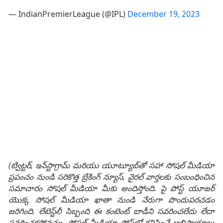
— IndianPremierLeague (@IPL)
December 19, 2023
(ట్విట్టర్, ఇన్‌స్టాగ్రామ్ మరియు యూట్యూబ్‌తో సహా సోషల్ మీడియా
ప్రపంచం నుండి సరికొత్త బ్రేకింగ్ న్యూస్, వైరల్ వార్తలకు సంబంధించిన
సమాచారం సోషల్ మీడియా మీకు అందిస్తోంది. పై పోస్ట్ యూజర్
యొక్క సోషల్ మీడియా ఖాతా నుండి నేరుగా పొందుపరచడం
జరిగింది. లేటెస్ట్‌లీ సిబ్బంది ఈ కంటెంట్ బాడీని సవరించలేదు లేదా
సవరించకపోవచ్చు. సోషల్ మీడియా పోస్ట్‌లో కనిపించే అభిప్రాయాలు