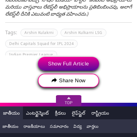
మరియు వాస్తవాలు లేటెస్ట్‌లీ అభిప్రాయాలను ప్రతిబింబించవు, అలాగే
లేటెస్ట్‌లీ దీనికి ఎటువంటి బాధ్యత వహించదు.)
Tags:
Arshin Kulakrni
Arshin Kulkarni LSG
Delhi Capitals Squad for IPL 2024
Indian Premier League
Show Full Article
Indian Premier League 2024
Indian Premier League 2024 Auction
IPL
Share Now
IPL 2024 Auction
IPL Auction
IPL Auction 2024
Kumar Kushagra
LSG Squad for IPL 2024
Lucknow Super Giants
జాతీయం
ఎంటర్టైన్మెంట్
క్రీడలు
లైఫ్‌స్టైల్
రాష్ట్రీయం
Ramandeep Singh
Ricky Bhui
జాతీయం
రాజకీయాలు
సమాచారం
విద్య
వార్తలు