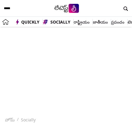
QUICKLY
SOCIALLY
రాష్ట్రీయం
జాతీయం
ప్రపంచం
టె
హోమ్
Socially