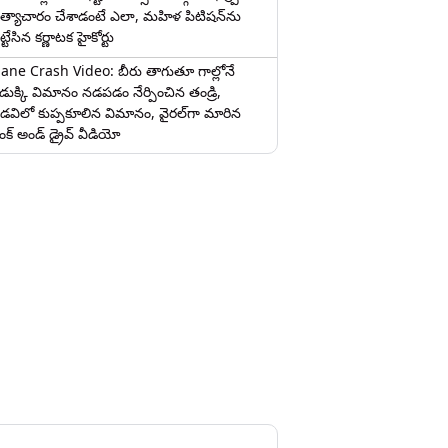
త్యాచారం చేశాడంటే ఎలా, మహిళ పిటిషన్‌ను
ట్టేసిన కర్ణాటక హైకోర్టు
lane Crash Video: బీరు తాగుతూ గాల్లోనే
ొడుక్కి విమానం నడపడం నేర్పించిన తండ్రి,
డవిలో కుప్పకూలిన విమానం, వైరల్‌గా మారిన
రంక్‌ అండ్ డ్రైవ్ వీడియో