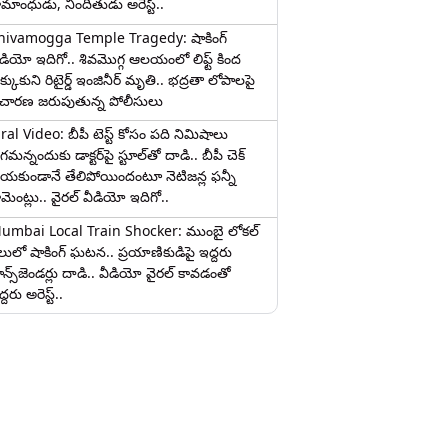
ామాంధుడు, నిందితుడు అరెస్ట్..
hivamogga Temple Tragedy: షాకింగ్
ీడియో ఇదిగో.. శివమొగ్గ ఆలయంలో లిఫ్ట్ కింద
క్కుకుని రిటైర్డ్ ఇంజినీర్ మృతి.. భద్రతా లోపాలపై
ిచారణ జరుపుతున్న పోలీసులు
iral Video: బీపీ టెస్ట్‌ కోసం పది నిమిషాలు
మన్నందుకు డాక్టర్‌పై స్టూల్‌తో దాడి.. బీపీ చెక్
ేయకుండానే తేలిపోయిందంటూ నెటిజన్ల ఫన్నీ
ామెంట్లు.. వైరల్ వీడియో ఇదిగో..
umbai Local Train Shocker: ముంబై లోకల్
ైలులో షాకింగ్ ఘటన.. ప్రయాణికుడిపై ఇద్దరు
రాన్స్‌జెండర్లు దాడి.. వీడియో వైరల్ కావడంతో
్దరు అరెస్ట్..