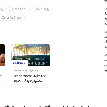
క
S
acy
Virat Kohli
విరాట్ కోహ్లీ
వ
 కోహ్లీ హోటల్ రూం
చి
వ
V
ఆగ
చ
క
M
ర
జాతీయం
ట్
ఇద
Peeping Inside
n:
Washroom: మహిళలు
స్నానం చేస్తున్నప్పుడు
వాష్‌రూమ్‌లోకి తొంగి
చూడటం నేరం, గోపత్యకు
డు
భంగం కలిగించడమేనని
తెలిపిన ఢిల్లీ హైకోర్టు