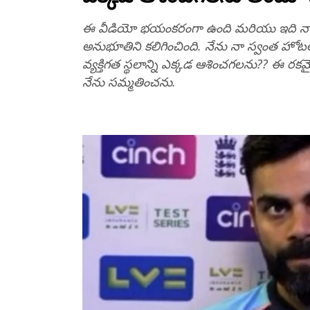
ఈ వీడియో భయంకరంగా ఉంది మరియు ఇది నా గోప
అనుభూతిని కలిగించింది. నేను నా స్వంత హోటల
వ్యక్తిగత స్థలాన్ని ఎక్కడ ఆశించగలను?? ఈ 
నేను సమ్మతించను.