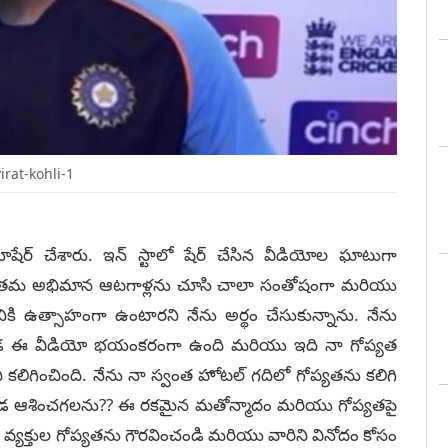
virat-kohli-1
ోషేర్ చేశారు. ఇన్ స్టాలో షేర్ చేసిన వీడియోల ఘాటుగా
నులు తమ అభిమాన ఆటగాళ్లను చూసి చాలా సంతోషంగా మరియు
ి ఉత్సాహంగా ఉంటారని నేను అర్థం చేసుకున్నాను. నేను
ీ ఇక్కడ ఈ వీడియో భయంకరంగా ఉంది మరియు ఇది నా గోప్యత
 కలిగించింది. నేను నా స్వంత హోటల్ గదిలో గోప్యతను కలిగి
ి ఎక్కడ ఆశించగలను?? ఈ రకమైన మతోన్మాదం మరియు గోప్యతపై
్యక్తుల గోప్యతను గౌరవించండి మరియు వారిని వినోదం కోసం