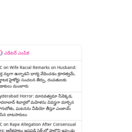
ఎడిటర్ ఎంపిక
C on Wife Racial Remarks on Husband:
్త న‌ల్ల‌గా ఉన్నాడ‌ని భార్య వేధించ‌డం క్రూర‌త్వ‌మే,
ర్ణాటక హైకోర్టు సంచలన తీర్పు, దంపతులకు
ిడాకులు మంజూరు
yderabad Horror: మానవత్వమా నీవెక్కడ,
ైదరాబాద్ శివార్లలో మహిళను వివస్త్రగా మార్చిన
ాగుబోతు, ఘటనను వీడియో తీస్తూ ఎంజాయ్
ేసిన బాటసారులు
C on Rape Allegation After Consensual
x: ఆరేళ్లపాటు ఇష్టపడి సెక్స్‌లో పాల్గొని ఇప్పుడు