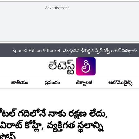
Advertisement
 Falcon 9 Rocket: చంద్రుడిని ఢీకొట్టిన స్పేస్‌ఎక్స్ రాకెట్ విడిభాగం.. అంతరిక్ష 
జాతీయం
ప్రపంచం
టెక్నాలజీ
ఆటోమొబైల్స్
ల్ గదిలోనే నాకు రక్షణ లేదు,
ట్ కోహ్లీ, వ్యక్తిగత స్థలాన్ని
స్ట్