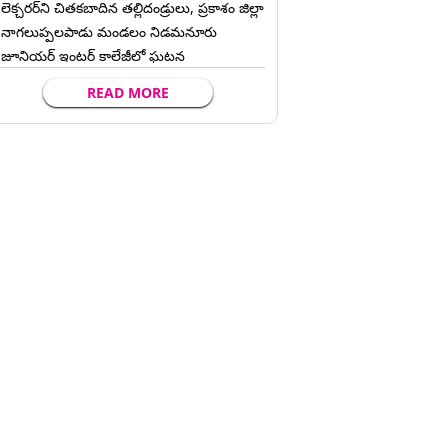
లెక్చ‌ర‌ర్‌ని చిత‌క‌బాదిన త‌ల్లిదండ్రులు, ప్రకాశం జిల్లా
నాగలుప్పలపాడు మండలం నిడమనూరు
జూనియర్ ఇంటర్ కాలేజీలో ఘటన
READ MORE