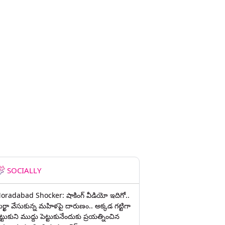
SOCIALLY
oradabad Shocker: షాకింగ్ వీడియో ఇదిగో..
ుర్ఖా వేసుకున్న మహిళపై దారుణం.. అక్కడ గట్టిగా
ట్టుకుని ముద్దు పెట్టుకునేందుకు ప్రయత్నించిన