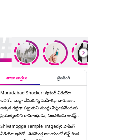
ding Stories
తాజా వార్తలు
ట్రెండింగ్
Moradabad Shocker: షాకింగ్ వీడియో
ఇదిగో.. బుర్ఖా వేసుకున్న మహిళపై దారుణం..
అక్కడ గట్టిగా పట్టుకుని ముద్దు పెట్టుకునేందుకు
ప్రయత్నించిన కామాంధుడు, నిందితుడు అరెస్ట్..
Shivamogga Temple Tragedy: షాకింగ్
వీడియో ఇదిగో.. శివమొగ్గ ఆలయంలో లిఫ్ట్ కింద