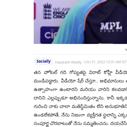
Socially
Hazarath Reddy
|
Oct 31, 2022 10:31 AM IST
తన హోటల్ గది గోప్యతపై విరాట్ కోహ్లీ వీడియ
మండిపడ్డారు. వీడియో షేర్ చేస్తూ.. అభిమా
ఉత్సాహంగా ఉంటారని మరియు వారిని కలవడానిక
దానిని ఎల్లప్పుడూ అభినందిస్తున్నాను. కాన
గురించి నాకు చాలా మతిస్థిమితం లేని అనుభూతిని
ఉండలేకపోతే, నేను నిజంగా వ్యక్తిగత స్థలాన్న
సంపూర్ణ చొరబాటుతో నేను సమ్మతించను. దయచేసి వ