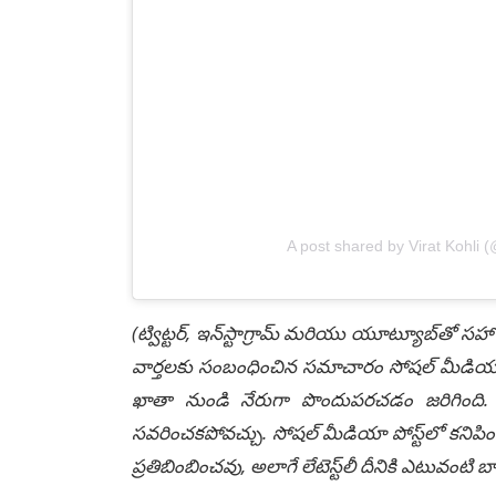
A post shared by Virat Kohli (@
(ట్విట్టర్, ఇన్‌స్టాగ్రామ్ మరియు యూట్యూబ్‌తో సహా
వార్తలకు సంబంధించిన సమాచారం సోషల్ మీడియా మ
ఖాతా నుండి నేరుగా పొందుపరచడం జరిగింది. లే
సవరించకపోవచ్చు. సోషల్ మీడియా పోస్ట్‌లో కనిపిం
ప్రతిబింబించవు, అలాగే లేటెస్ట్‌లీ దీనికి ఎటువంట