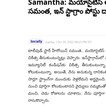
Samantha: మయోసైటిస్‌ అన
సమంత, ఇన్ స్టాగ్రాం పోస్టు ద్
Socially
kanha
|
Oct 29, 2022 06:25 PM IST
టాలీవుడ్‌ స్టార్‌ హీరోయిన్‌ సమంత.. మయోసైటిస్‌
చికిత్స తీసుకుంటున్నట్లు చెప్పారు. ఇన్‌స్టాగ్రామ్
ఇమ్యూనిటీ కండిషన్‌కు చికిత్స తీసుకుంటున్
కోలుకుంటున్నా. అయితే, నేను అనుకున్న దానిక
సార్లూ స్ట్రాంగ్‌గా ముందుకు వెళ్లలేమని అర్థమైంది
నుంచి పూర్తిగా కోలుకుంటానని వైద్యులు నమ్మకం
మంచి, చెడు రోజులను చూశాను. నేను పూర్తిగా
రాసుకొచ్చారు.