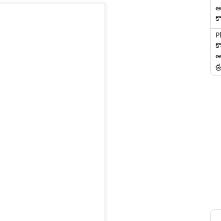
అ
కొ
P
క
అ
డ్