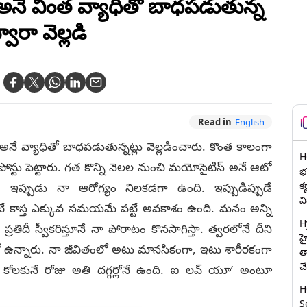
ే వింత వ్యాధితో బాధపడుతున్న
వారా వెల్లడి
Read in
English
 అనే వ్యాధితో బాధపడుతున్నట్లు వెల్లడించారు. కొంత కాలంగా
H
‌లో పోస్టు పెట్టారు. గత కొన్ని నెలల నుంచి మయోసైటిస్‌ అనే ఆటో
భర
క
నా. ఇప్పుడు నా ఆరోగ్యం నిలకడగా ఉంది. ఇప్పుడిప్పుడే
వ
ంటే కాస్త ఎక్కువ సమయమే పట్టే అవకాశం ఉంది. మనం అన్ని
H
. ప్రతిదీ స్వీకరిస్తూనే నా పోరాటం కొనసాగిస్తా. త్వరలోనే దీని
హ
తో ఉన్నారు. నా జీవితంలో అటు మానసికంగా, ఇటు శారీరకంగా
త
చ
 కోలకునే రోజు అతి దగ్గర్లోనే ఉంది. ఐ లవ్‌ యూ’ అంటూ
H
Se