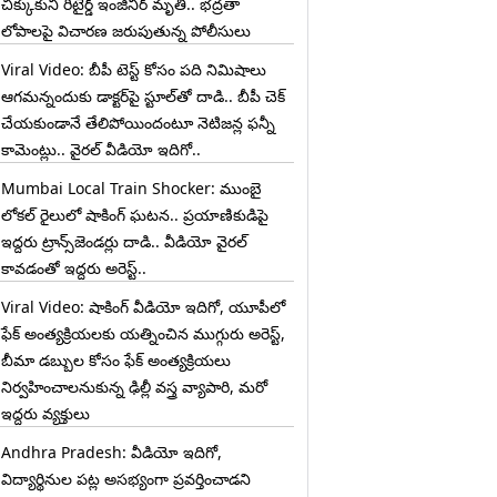
చిక్కుకుని రిటైర్డ్ ఇంజినీర్ మృతి.. భద్రతా
లోపాలపై విచారణ జరుపుతున్న పోలీసులు
Viral Video: బీపీ టెస్ట్‌ కోసం పది నిమిషాలు
ఆగమన్నందుకు డాక్టర్‌పై స్టూల్‌తో దాడి.. బీపీ చెక్
చేయకుండానే తేలిపోయిందంటూ నెటిజన్ల ఫన్నీ
కామెంట్లు.. వైరల్ వీడియో ఇదిగో..
Mumbai Local Train Shocker: ముంబై
లోకల్ రైలులో షాకింగ్ ఘటన.. ప్రయాణికుడిపై
ఇద్దరు ట్రాన్స్‌జెండర్లు దాడి.. వీడియో వైరల్
కావడంతో ఇద్దరు అరెస్ట్..
Viral Video: షాకింగ్ వీడియో ఇదిగో, యూపీలో
ఫేక్ అంత్యక్రియలకు యత్నించిన ముగ్గురు అరెస్ట్,
బీమా డబ్బుల కోసం ఫేక్ అంత్యక్రియలు
నిర్వహించాలనుకున్న ఢిల్లీ వస్త్ర వ్యాపారి, మరో
ఇద్దరు వ్యక్తులు
Andhra Pradesh: వీడియో ఇదిగో,
విద్యార్థినుల పట్ల అసభ్యంగా ప్రవర్తించాడని