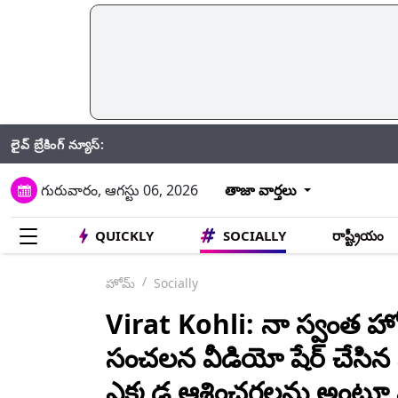
లైవ్ బ్రేకింగ్ న్యూస్:
SpaceX
గురువారం, ఆగస్టు 06, 2026
తాజా వార్తలు
QUICKLY
SOCIALLY
రాష్ట్రీయం
హోమ్
Socially
Virat Kohli: నా స్వంత హోట
సంచలన వీడియో షేర్ చేసిన విరా
ఎక్కడ ఆశించగలను అంటూ పో