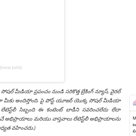
virat.kohli)
 సోషల్ మీడియా ప్రపంచం నుండి సరికొత్త బ్రేకింగ్ న్యూస్, వైరల్
ీకు అందిస్తోంది. పై పోస్ట్ యూజర్ యొక్క సోషల్ మీడియా
టెస్ట్‌లీ సిబ్బంది ఈ కంటెంట్ బాడీని సవరించలేదు లేదా
M
చే అభిప్రాయాలు మరియు వాస్తవాలు లేటెస్ట్‌లీ అభిప్రాయాలను
బ
ి బాధ్యత వహించదు.)
ప