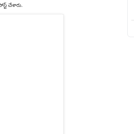
ోస్ట్ చేశారు.