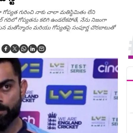
్యత గురించి నాకు చాలా మతిస్థిమితం లేని
్ గదిలో గోప్యతను కలిగి ఉండలేకపోతే, నేను నిజంగా
రకమైన మతోన్మాదం మరియు గోప్యతపై సంపూర్ణ చొరబాటుతో
Tren