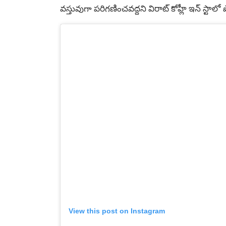
వస్తువుగా పరిగణించవద్దని విరాట్ కోహ్లీ ఇన్ స్టాలో ప
View this post on Instagram