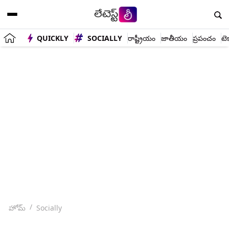
QUICKLY
SOCIALLY
రాష్ట్రీయం
జాతీయం
ప్రపంచం
టె
హోమ్
Socially