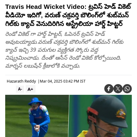
Travis Head Wicket Video: ట్రవిస్‌ హెడ్‌ వికెట్
వీడియో ఇదిగో, వరుణ్‌ చక్రవర్తి బౌలింగ్‌లో శుబ్‌మన్‌
గిల్‌కు క్యాచ్‌ వెనుదిరిగిన ఆస్ట్రేలియా హార్డ్‌ హిట్టర్‌
రెండో వికెట్ గా హార్డ్‌ హిట్టర్‌, ఓపెనర్‌ ట్రవిస్‌ హెడ్‌
అవుటయ్యాడు.వరుణ్‌ చక్రవర్తి బౌలింగ్‌లో శుబ్‌మన్‌ గిల్‌కు
క్యాచ్‌ ఇచ్చి 39 పరుగుల వ్యక్తిగత స్కోరు వద్ద
నిష్క్రమించాడు. దీంతో ఆసీస్‌ రెండో వికెట్‌ కోల్పోయింది.
మార్నస్‌ లబుషేన్‌ క్రీజులోకి వచ్చాడు.
Hazarath Reddy
|
Mar 04, 2025 03:42 PM IST
A+
A-