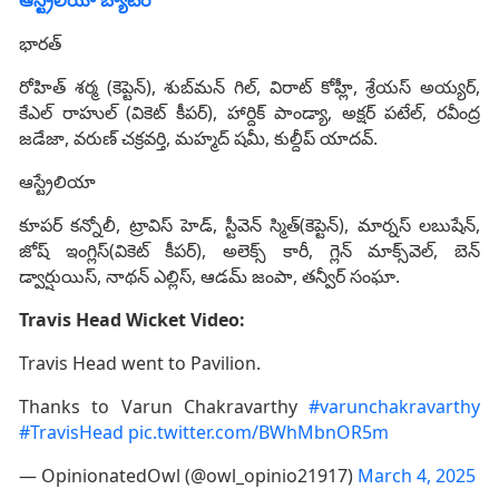
భారత్‌
రోహిత్ శర్మ (కెప్టెన్‌), శుబ్‌‌మన్ గిల్, విరాట్ కోహ్లీ, శ్రేయస్ అయ్యర్,
కేఎల్‌ రాహుల్ (వికెట్‌ కీపర్‌), హార్దిక్ పాండ్యా, అక్షర్ పటేల్, రవీంద్ర
జడేజా, వరుణ్‌ చక్రవర్తి, మహ్మద్‌ షమీ, కుల్దీప్ యాదవ్.
ఆస్ట్రేలియా
కూపర్ కన్నోలీ, ట్రావిస్ హెడ్, స్టీవెన్ స్మిత్(కెప్టెన్‌), మార్నస్ లబుషేన్‌,
జోష్ ఇంగ్లిస్(వికెట్‌ కీపర్‌), అలెక్స్ కారీ, గ్లెన్ మాక్స్‌వెల్, బెన్
డ్వార్షుయిస్, నాథన్ ఎల్లిస్, ఆడమ్ జంపా, తన్వీర్ సంఘా.
Travis Head Wicket Video:
Travis Head went to Pavilion.
Thanks to Varun Chakravarthy
#varunchakravarthy
#TravisHead
pic.twitter.com/BWhMbnOR5m
— OpinionatedOwl (@owl_opinio21917)
March 4, 2025