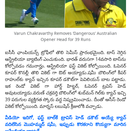
Varun Chakravarthy Removes ‘Dangerous’ Australian
Opener Head for 39 Runs
ఐసీసీ ఛాంపియన్స్ ట్రోఫీలో తొలి సెమీస్‌ ప్రారంభమైంది. టాస్‌ నెగ్గిన
ఆస్ట్రేలియా బ్యాటింగ్‌ ఎంచుకుంది. భారత్‌ వరుసగా 14వసారి టాస్‌ను
కోల్పోవడం గమనార్హం. ఆస్ట్రేలియా ఫ‌స్ట్ వికెట్ కోల్పోయింది. ఓపెన‌ర్
కూప‌ర్ కొన‌ల్లీ తొలి వికెట్ గా ఔట్ అయ్యాడు.షమీ బౌలింగ్‌లో కీపర్‌
రాహుల్‌కు క్యాచ్‌ ఇచ్చిన కూపర్‌ డకౌట్‌గా పెవిలియన్‌ బాట పట్టాడు.
ఇక రెండో వికెట్ గా హార్డ్‌ హిట్టర్‌, ఓపెనర్‌ ట్రవిస్‌ హెడ్‌
అవుటయ్యాడు.వరుణ్‌ చక్రవర్తి బౌలింగ్‌లో శుబ్‌మన్‌ గిల్‌కు క్యాచ్‌ ఇచ్చి
39 పరుగుల వ్యక్తిగత స్కోరు వద్ద నిష్క్రమించాడు. దీంతో ఆసీస్‌ రెండో
వికెట్‌ కోల్పోయింది. మార్నస్‌ లబుషేన్‌ క్రీజులోకి వచ్చాడు.
వీడియో ఇదిగో, ఫస్ట్ బాల్‌కే ట్రావిస్ హెడ్‌ డకౌట్ అయ్యే క్యాచ్
వదిలేసిన మొహమ్మద్ షమీ, ఇప్పుడు కొరకరాని కొయ్యగా మారిన
ఆస్ట్రేలియా బ్యాటర్