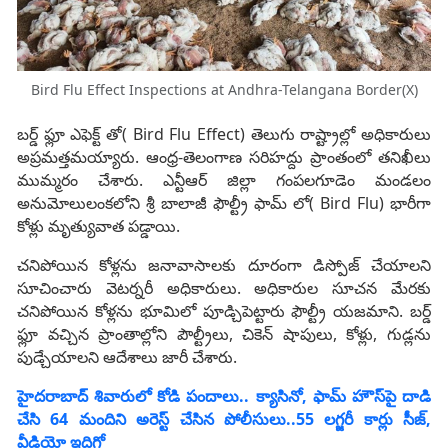
Bird Flu Effect Inspections at Andhra-Telangana Border(X)
బర్డ్ ఫ్లూ ఎఫెక్ట్ తో( Bird Flu Effect) తెలుగు రాష్ట్రాల్లో అధికారులు
అప్రమత్తమయ్యారు. ఆంధ్ర-తెలంగాణ సరిహద్దు ప్రాంతంలో తనిఖీలు
ముమ్మరం చేశారు. ఎన్టీఆర్ జిల్లా గంపలగూడెం మండలం
అనుమోలులంకలోని శ్రీ బాలాజీ ఫౌల్ట్రీ ఫామ్ లో( Bird Flu) భారీగా
కోళ్లు మృత్యువాత పడ్డాయి.
చనిపోయిన కోళ్లను జనావాసాలకు దూరంగా డిస్పోజ్ చేయాలని
సూచించారు వెటర్నరీ అధికారులు. అధికారుల సూచన మేరకు
చనిపోయిన కోళ్లను భూమిలో పూడ్చిపెట్టారు ఫౌల్ట్రీ యజమాని. బర్డ్
ఫ్లూ వచ్చిన ప్రాంతాల్లోని పౌల్ట్రీలు, చికెన్ షాపులు, కోళ్లు, గుడ్లను
పుడ్చేయాలని ఆదేశాలు జారీ చేశారు.
హైదరాబాద్‌ శివారులో కోడి పందాలు.. క్యాసినో, ఫామ్ హౌస్‌పై దాడి
చేసి 64 మందిని అరెస్ట్ చేసిన పోలీసులు..55 లగ్జరీ కార్లు సీజ్,
వీడియో ఇదిగో