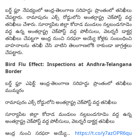
బర్డ్ ఫ్లూ నేపథ్యంలో ఆంధ్ర-తెలంగాణ సరిహద్దు ప్రాంతంలో తనిఖీలు
చేపట్టారు. రామాపురం ఎక్స్ రోడ్డులోని అంతర్రాష్ట్ర చెక్‌పోస్ట్ వద్ద
తనిఖీలు చేశారు. సూర్యాపేట జిల్లా కోదాడ మండలం నల్లబండగూడెం
వద్ద ఉన్న అంతర్రాష్ట్ర చెక్‌పోస్ట్ వద్ద పోలీసులు, వెటర్నరీ డాక్టర్ల
తనిఖీలు చేపట్టగా ఆంధ్ర నుంచి సరఫరా అయ్యే కోళ్లకు సంబంధించి
వాహనాలను తనిఖీ చేసి వాటిని తెలంగాణలోకి రాకుండా జాగ్రత్తలు
చేపట్టారు.
Bird Flu Effect: Inspections at Andhra-Telangana
Border
బర్డ్ ఫ్లూ ఎఫెక్ట్: ఆంధ్ర-తెలంగాణ సరిహద్దు ప్రాంతంలో తనిఖీలు
ముమ్మరం
రామాపురం ఎక్స్ రోడ్డులోని అంతర్రాష్ట్ర చెక్‌పోస్ట్ వద్ద తనిఖీలు
సూర్యాపేట జిల్లా కోదాడ మండలం నల్లబండగూడెం వద్ద ఉన్న
అంతర్రాష్ట్ర చెక్‌పోస్ట్ వద్ద పోలీసులు, వెటర్నరీ డాక్టర్ల తనిఖీలు
ఆంధ్ర నుంచి సరఫరా అయ్యే…
https://t.co/y7azOPR6qu