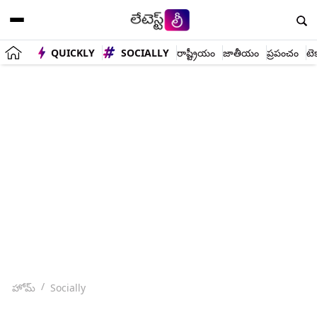
QUICKLY
SOCIALLY
రాష్ట్రీయం
జాతీయం
ప్రపంచం
టె
హోమ్
Socially