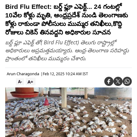
Bird Flu Effect: బర్డ్ ఫ్లూ ఎఫెక్ట్... 24 గంటల్లో
10వేల కోళ్లు మృతి, ఆంధ్రప్రదేశ్ నుండి తెలంగాణకు
కోళ్లు రాకుండా పోలీసులు ముమ్మర తనిఖీలు,కొద్ది
రోజులు చికెన్ తినవద్దని అధికారుల సూచన
బర్డ్ ఫ్లూ ఎఫెక్ట్ తో( Bird Flu Effect) తెలుగు రాష్ట్రాల్లో
అధికారులు అప్రమత్తమయ్యారు. ఆంధ్ర-తెలంగాణ సరిహద్దు
ప్రాంతంలో తనిఖీలు ముమ్మరం చేశారు.
Arun Charagonda
|
Feb 12, 2025 10:24 AM IST
A+
A-