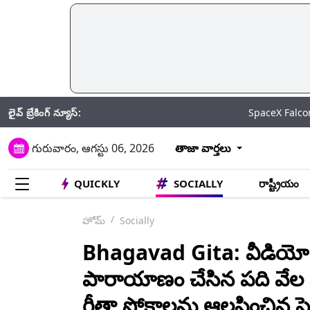
లైవ్ బ్రేకింగ్ న్యూస్:
SpaceX Falcon 9 Rocket: చ
గురువారం, ఆగస్టు 06, 2026
తాజా వార్తలు
QUICKLY
SOCIALLY
రాష్ట్రీయం
హోమ్
Socially
Bhagavad Gita: వీడియో ఇద
పారాయాణం చేసిన ప‌ది వేల మ
గీతా స్లోకాల‌ను ఆలపించిన పె