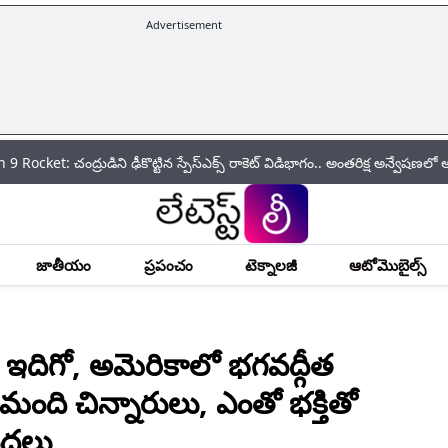
Advertisement
ంద్రుడిని ఢీకొట్టిన స్పేస్‌ఎక్స్ రాకెట్ విడిభాగం.. అంతరిక్ష అన్వేషణలో అరుదైన ఘట
జాతీయం
ప్రపంచం
టెక్నాలజీ
ఆటోమొబైల్స్
ిగో, అమెరికాలో భ‌గ‌వ‌ద్గీత
ంది చిన్నారులు, ఎంతో భ‌క్తితో
ద్దలు