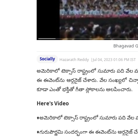
Bhagavad Gi
Socially
Hazarath Reddy
|
Jul 04, 2023 01:06 PM IST
అమెరికాలో టెక్సాస్ రాష్ట్రంలో సుమారు ప‌ది వేల 
ఈ ఈవెంట్‌ను ఆర్గ‌నైజ్ చేశారు. వేల సంఖ్య‌లో చిన్నా
కూడా ఎంతో భ‌క్తితో గీతా స్లోకాల‌ను ఆల‌పించారు.
Here's Video
♦అమెరికాలో టెక్సాస్ రాష్ట్రంలో సుమారు ప‌ది వేల
♦గురుపౌర్ణ‌మి సంద‌ర్భంగా ఈ ఈవెంట్‌ను ఆర్గ‌నైజ్ చే