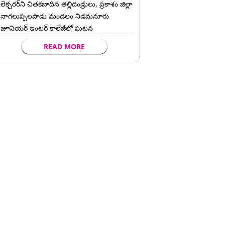
లెక్చ‌ర‌ర్‌ని చిత‌క‌బాదిన త‌ల్లిదండ్రులు, ప్రకాశం జిల్లా
నాగలుప్పలపాడు మండలం నిడమనూరు
జూనియర్ ఇంటర్ కాలేజీలో ఘటన
READ MORE