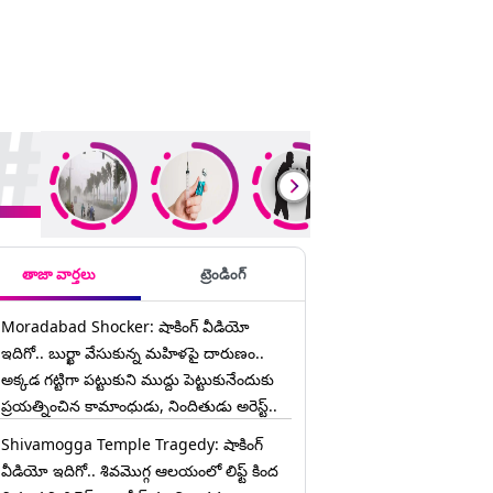
ding Stories
తాజా వార్తలు
ట్రెండింగ్
Moradabad Shocker: షాకింగ్ వీడియో
ఇదిగో.. బుర్ఖా వేసుకున్న మహిళపై దారుణం..
అక్కడ గట్టిగా పట్టుకుని ముద్దు పెట్టుకునేందుకు
ప్రయత్నించిన కామాంధుడు, నిందితుడు అరెస్ట్..
Shivamogga Temple Tragedy: షాకింగ్
వీడియో ఇదిగో.. శివమొగ్గ ఆలయంలో లిఫ్ట్ కింద