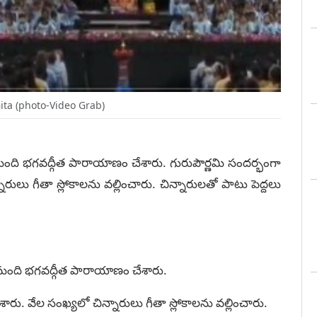
ta (photo-Video Grab)
మంది భ‌గ‌వ‌ద్గీత పారాయాణం చేశారు. గురుపౌర్ణ‌మి సంద‌ర్భంగా
రులు గీతా స్లోకాల‌ను వ‌ల్లించారు. చిన్నారుల‌తో పాటు పెద్ద‌లు
 మంది భ‌గ‌వ‌ద్గీత పారాయాణం చేశారు.
శారు. వేల సంఖ్య‌లో చిన్నారులు గీతా స్లోకాల‌ను వ‌ల్లించారు.