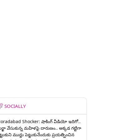
SOCIALLY
oradabad Shocker: షాకింగ్ వీడియో ఇదిగో..
ుర్ఖా వేసుకున్న మహిళపై దారుణం.. అక్కడ గట్టిగా
ట్టుకుని ముద్దు పెట్టుకునేందుకు ప్రయత్నించిన