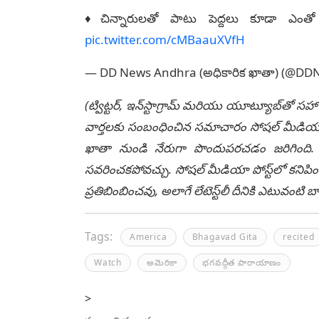
♦చిన్నారుల‌తో పాటు పెద్ద‌లు కూడా ఎంతో భ
pic.twitter.com/cMBaauXVfH
— DD News Andhra (అధికారిక ఖాతా) (@D
(ట్విట్టర్, ఇన్‌స్టాగ్రామ్ మరియు యూట్యూబ్‌తో సహా
వార్తలకు సంబంధించిన సమాచారం సోషల్ మీడియా మ
ఖాతా నుండి నేరుగా పొందుపరచడం జరిగింది. లే
సవరించకపోవచ్చు. సోషల్ మీడియా పోస్ట్‌లో కనిపిం
ప్రతిబింబించవు, అలాగే లేటెస్ట్‌లీ దీనికి ఎటువంట
Tags:
America
Bhagavad Gita
recited
Watch
అమెరికా
భ‌గ‌వ‌ద్గీత పారాయాణం
>