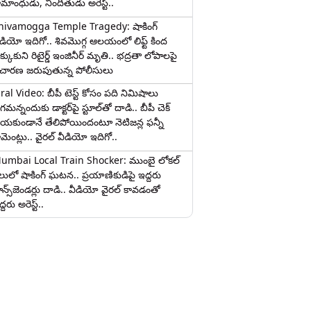
ామాంధుడు, నిందితుడు అరెస్ట్..
hivamogga Temple Tragedy: షాకింగ్
ీడియో ఇదిగో.. శివమొగ్గ ఆలయంలో లిఫ్ట్ కింద
క్కుకుని రిటైర్డ్ ఇంజినీర్ మృతి.. భద్రతా లోపాలపై
ిచారణ జరుపుతున్న పోలీసులు
iral Video: బీపీ టెస్ట్‌ కోసం పది నిమిషాలు
మన్నందుకు డాక్టర్‌పై స్టూల్‌తో దాడి.. బీపీ చెక్
ేయకుండానే తేలిపోయిందంటూ నెటిజన్ల ఫన్నీ
ామెంట్లు.. వైరల్ వీడియో ఇదిగో..
umbai Local Train Shocker: ముంబై లోకల్
ైలులో షాకింగ్ ఘటన.. ప్రయాణికుడిపై ఇద్దరు
రాన్స్‌జెండర్లు దాడి.. వీడియో వైరల్ కావడంతో
్దరు అరెస్ట్..