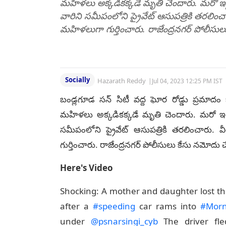
మహిళలు అక్కడికక్కడే మృతి చెందారు. మరో ఇద్
వారిని సమీపంలోని ప్రైవేట్‌ ఆసుపత్రికి తరలించ
మహిళలుగా గుర్తించారు. రాజేంద్రనగర్ పోలీసులు 
Socially
Hazarath Reddy
|
Jul 04, 2023 12:25 PM IST
బండ్లగూడ సన్ సిటీ వద్ద ఘోర రోడ్డు ప్రమాదం జరి
మహిళలు అక్కడికక్కడే మృతి చెందారు. మరో ఇద్ద
సమీపంలోని ప్రైవేట్‌ ఆసుపత్రికి తరలించారు. 
గుర్తించారు. రాజేంద్రనగర్ పోలీసులు కేసు నమోదు చేస
Here's Video
Shocking: A mother and daughter lost the
after a
#speeding
car rams into
#Morn
under
@psnarsingi_cyb
The driver fle