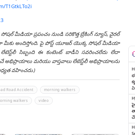
com/T1GtkLTo2i
23
 సోషల్ మీడియా ప్రపంచం నుండి సరికొత్త బ్రేకింగ్ న్యూస్, వైరల్
ీకు అందిస్తోంది. పై పోస్ట్ యూజర్ యొక్క సోషల్ మీడియా
టెస్ట్‌లీ సిబ్బంది ఈ కంటెంట్ బాడీని సవరించలేదు లేదా
చే అభిప్రాయాలు మరియు వాస్తవాలు లేటెస్ట్‌లీ అభిప్రాయాలను
H
ి బాధ్యత వహించదు.)
భర
క
వ
ad Road Accident
morning walkers
H
orning walkers
video
హ
త
చ
H
Se