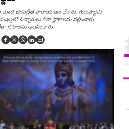
ల మంది భ‌గ‌వ‌ద్గీత పారాయాణం చేశారు. గురుపౌర్ణ‌మి
ంఖ్య‌లో చిన్నారులు గీతా స్లోకాల‌ను వ‌ల్లించారు.
గీతా స్లోకాల‌ను ఆల‌పించారు.
Tren