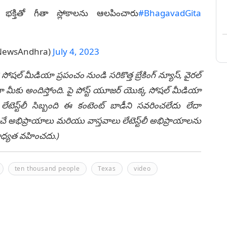
‌క్తితో గీతా స్లోకాల‌ను ఆల‌పించారు
#BhagavadGita
DNewsAndhra)
July 4, 2023
 సోషల్ మీడియా ప్రపంచం నుండి సరికొత్త బ్రేకింగ్ న్యూస్, వైరల్
ీకు అందిస్తోంది. పై పోస్ట్ యూజర్ యొక్క సోషల్ మీడియా
టెస్ట్‌లీ సిబ్బంది ఈ కంటెంట్ బాడీని సవరించలేదు లేదా
చే అభిప్రాయాలు మరియు వాస్తవాలు లేటెస్ట్‌లీ అభిప్రాయాలను
ి బాధ్యత వహించదు.)
ten thousand people
Texas
video