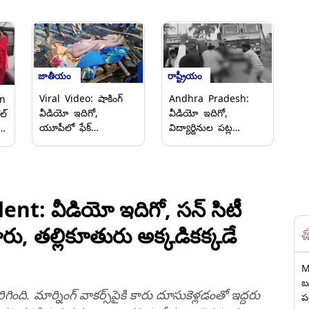
జాతీయం
రాష్ట్రీయం
Viral Video: షాకింగ్
Andhra Pradesh:
n
వీడియో ఇదిగో,
వీడియో ఇదిగో,
ల్
యూపీలో ఫేక్
విద్యార్థినుల పట్ల
.
అంత్యక్రియలకు
అసభ్యంగా ప్రవర్తించాడని
యత్నించిన ముగ్గురు
లెక్చ‌ర‌ర్‌ని చిత‌క‌బాదిన
అరెస్ట్, బీమా డబ్బుల
త‌ల్లిదండ్రులు, ప్రకాశం
తో
కోసం ఫేక్ అంత్యక్రియలు
జిల్లా నాగలుప్పలపాడు
నిర్వహించాలనుకున్న ఢిల్లీ
మండలం నిడమనూరు
t: వీడియో ఇదిగో, సన్ సిటీ
వస్త్ర వ్యాపారి, మరో
జూనియర్ ఇంటర్
 కారు, తల్లికూతురు అక్కడికక్కడే
ఇద్దరు వ్యక్తులు
కాలేజీలో ఘటన
M
బ
ంది. మార్నింగ్‌ వాకర్స్‌పైకి కారు దూసుకెళ్లడంతో ఇద్దరు
ప