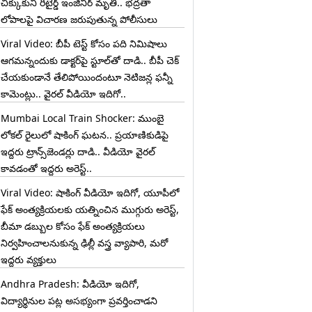
చిక్కుకుని రిటైర్డ్ ఇంజినీర్ మృతి.. భద్రతా
లోపాలపై విచారణ జరుపుతున్న పోలీసులు
Viral Video: బీపీ టెస్ట్‌ కోసం పది నిమిషాలు
ఆగమన్నందుకు డాక్టర్‌పై స్టూల్‌తో దాడి.. బీపీ చెక్
చేయకుండానే తేలిపోయిందంటూ నెటిజన్ల ఫన్నీ
కామెంట్లు.. వైరల్ వీడియో ఇదిగో..
Mumbai Local Train Shocker: ముంబై
లోకల్ రైలులో షాకింగ్ ఘటన.. ప్రయాణికుడిపై
ఇద్దరు ట్రాన్స్‌జెండర్లు దాడి.. వీడియో వైరల్
కావడంతో ఇద్దరు అరెస్ట్..
Viral Video: షాకింగ్ వీడియో ఇదిగో, యూపీలో
ఫేక్ అంత్యక్రియలకు యత్నించిన ముగ్గురు అరెస్ట్,
బీమా డబ్బుల కోసం ఫేక్ అంత్యక్రియలు
నిర్వహించాలనుకున్న ఢిల్లీ వస్త్ర వ్యాపారి, మరో
ఇద్దరు వ్యక్తులు
Andhra Pradesh: వీడియో ఇదిగో,
విద్యార్థినుల పట్ల అసభ్యంగా ప్రవర్తించాడని