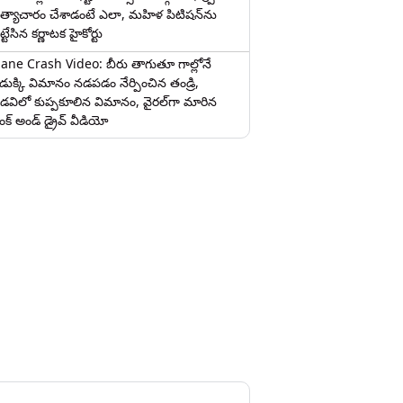
త్యాచారం చేశాడంటే ఎలా, మహిళ పిటిషన్‌ను
ట్టేసిన కర్ణాటక హైకోర్టు
lane Crash Video: బీరు తాగుతూ గాల్లోనే
ొడుక్కి విమానం నడపడం నేర్పించిన తండ్రి,
డవిలో కుప్పకూలిన విమానం, వైరల్‌గా మారిన
రంక్‌ అండ్ డ్రైవ్ వీడియో