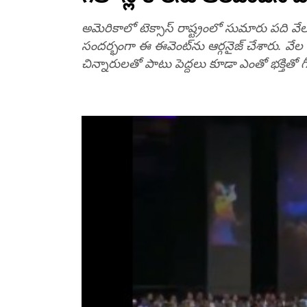
అమెరికాలో టెక్సాస్ రాష్ట్రంలో సుమారు ప‌ది వే
సంద‌ర్భంగా ఈ ఈవెంట్‌ను ఆర్గ‌నైజ్ చేశారు. వేల స
చిన్నారుల‌తో పాటు పెద్ద‌లు కూడా ఎంతో భ‌క్తితో 