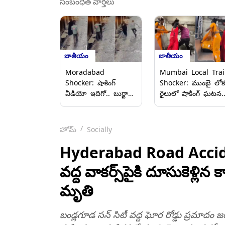
సంబంధిత వార్తలు
జాతీయం
జాతీయం
Moradabad
Mumbai Local Trai
Shocker: షాకింగ్
Shocker: ముంబై లోక
వీడియో ఇదిగో.. బుర్ఖా
రైలులో షాకింగ్ ఘటన.
వేసుకున్న మహిళపై
ప్రయాణికుడిపై ఇద్దరు
దారుణం.. అక్కడ గట్టిగా
ట్రాన్స్‌జెండర్లు దాడి..
పట్టుకుని ముద్దు
వీడియో వైరల్ కావడం
హోమ్
Socially
పెట్టుకునేందుకు
ఇద్దరు అరెస్ట్..
ప్రయత్నించిన
Hyderabad Road Acciden
కామాంధుడు, నిందితుడు
వద్ద వాకర్స్‌పైకి దూసుకెళ్లిన
అరెస్ట్..
మృతి
బండ్లగూడ సన్ సిటీ వద్ద ఘోర రోడ్డు ప్రమాదం జరిగి