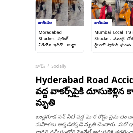
జాతీయం
జాతీయం
Moradabad
Mumbai Local Trai
Shocker: షాకింగ్
Shocker: ముంబై లోక
వీడియో ఇదిగో.. బుర్ఖా
రైలులో షాకింగ్ ఘటన.
వేసుకున్న మహిళపై
ప్రయాణికుడిపై ఇద్దరు
దారుణం.. అక్కడ గట్టిగా
ట్రాన్స్‌జెండర్లు దాడి..
పట్టుకుని ముద్దు
వీడియో వైరల్ కావడం
హోమ్
Socially
పెట్టుకునేందుకు
ఇద్దరు అరెస్ట్..
ప్రయత్నించిన
Hyderabad Road Acciden
కామాంధుడు, నిందితుడు
వద్ద వాకర్స్‌పైకి దూసుకెళ్లిన
అరెస్ట్..
మృతి
బండ్లగూడ సన్ సిటీ వద్ద ఘోర రోడ్డు ప్రమాదం జరిగి
మహిళలు అక్కడికక్కడే మృతి చెందారు. మరో ఇద్
వారిని సమీపంలోని ప్రైవేట్‌ ఆసుపత్రికి తరలించ