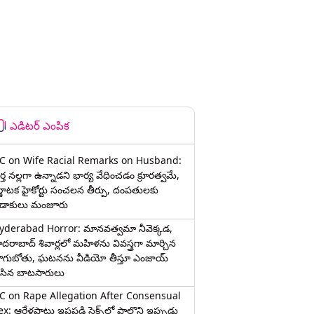
ఎడిటర్ ఎంపిక
C on Wife Racial Remarks on Husband:
్త న‌ల్ల‌గా ఉన్నాడ‌ని భార్య వేధించ‌డం క్రూర‌త్వ‌మే,
ర్ణాటక హైకోర్టు సంచలన తీర్పు, దంపతులకు
ిడాకులు మంజూరు
yderabad Horror: మానవత్వమా నీవెక్కడ,
ైదరాబాద్ శివార్లలో మహిళను వివస్త్రగా మార్చిన
ాగుబోతు, ఘటనను వీడియో తీస్తూ ఎంజాయ్
ేసిన బాటసారులు
C on Rape Allegation After Consensual
x: ఆరేళ్లపాటు ఇష్టపడి సెక్స్‌లో పాల్గొని ఇప్పుడు