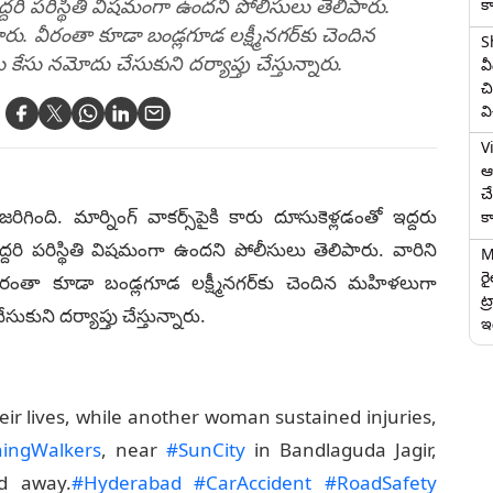
దరి పరిస్థితి విషమంగా ఉందని పోలీసులు తెలిపారు.
క
ారు. వీరంతా కూడా బండ్లగూడ లక్ష్మీనగర్‌కు చెందిన
S
కేసు నమోదు చేసుకుని దర్యాప్తు చేస్తున్నారు.
వ
చి
వ
V
ఆగ
చ
గింది. మార్నింగ్‌ వాకర్స్‌పైకి కారు దూసుకెళ్లడంతో ఇద్దరు
క
రి పరిస్థితి విషమంగా ఉందని పోలీసులు తెలిపారు. వారిని
M
ర
వీరంతా కూడా బండ్లగూడ లక్ష్మీనగర్‌కు చెందిన మహిళలుగా
ట్
ుకుని దర్యాప్తు చేస్తున్నారు.
ఇద
ir lives, while another woman sustained injuries,
ingWalkers
, near
#SunCity
in Bandlaguda Jagir,
d away.
#Hyderabad
#CarAccident
#RoadSafety