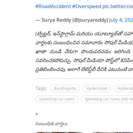
#RoadAccident
#Overspeed
pic.twitter.
— Surya Reddy (@jsuryareddy)
July 4, 20
(ట్విట్టర్, ఇన్‌స్టాగ్రామ్ మరియు యూట్యూబ్‌తో సహా
వార్తలకు సంబంధించిన సమాచారం సోషల్ మీడియా మ
ఖాతా నుండి నేరుగా పొందుపరచడం జరిగింది. లే
సవరించకపోవచ్చు. సోషల్ మీడియా పోస్ట్‌లో కనిపిం
ప్రతిబింబించవు, అలాగే లేటెస్ట్‌లీ దీనికి ఎటువంట
Tags:
Bandlaguda
Hyderabad
Hyderab
Speeding car rams
Speeding car rams into m
>
సంబంధిత వార్తలు