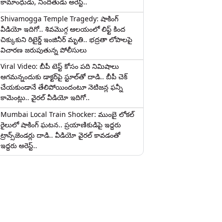
కామాంధుడు, నిందితుడు అరెస్ట్..
Shivamogga Temple Tragedy: షాకింగ్
వీడియో ఇదిగో.. శివమొగ్గ ఆలయంలో లిఫ్ట్ కింద
చిక్కుకుని రిటైర్డ్ ఇంజినీర్ మృతి.. భద్రతా లోపాలపై
విచారణ జరుపుతున్న పోలీసులు
Viral Video: బీపీ టెస్ట్‌ కోసం పది నిమిషాలు
ఆగమన్నందుకు డాక్టర్‌పై స్టూల్‌తో దాడి.. బీపీ చెక్
చేయకుండానే తేలిపోయిందంటూ నెటిజన్ల ఫన్నీ
కామెంట్లు.. వైరల్ వీడియో ఇదిగో..
Mumbai Local Train Shocker: ముంబై లోకల్
రైలులో షాకింగ్ ఘటన.. ప్రయాణికుడిపై ఇద్దరు
ట్రాన్స్‌జెండర్లు దాడి.. వీడియో వైరల్ కావడంతో
ఇద్దరు అరెస్ట్..