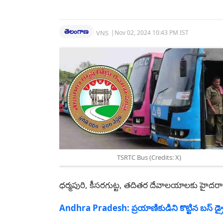
తెలంగాణ
VNS
|
Nov 02, 2024 10:43 PM IST
TSRTC Bus (Credits: X)
ధర్మపురి, కీసరగుట్ట, తదితర దేవాలయాలకు హైదరాబా
Andhra Pradesh: ప్రయాణికుడిని కొట్టిన బస్ డ్రైవర్