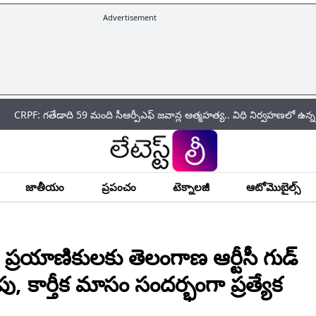
Advertisement
ేడాది 59 మంది సీఆర్పీఎఫ్ జ‌వాన్ల ఆత్మ‌హ‌త్య.. విధి నిర్వహణలో ఉన్న సమయంల
జాతీయం
ప్రపంచం
టెక్నాలజీ
ఆటోమొబైల్స్
ర‌యాణికుల‌కు తెలంగాణ ఆర్టీసీ గుడ్
పు, కార్తీక మాసం సంద‌ర్భంగా ప్ర‌త్యేక