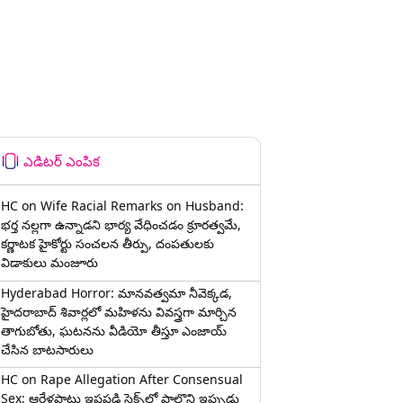
ఎడిటర్ ఎంపిక
HC on Wife Racial Remarks on Husband:
భర్త న‌ల్ల‌గా ఉన్నాడ‌ని భార్య వేధించ‌డం క్రూర‌త్వ‌మే,
కర్ణాటక హైకోర్టు సంచలన తీర్పు, దంపతులకు
విడాకులు మంజూరు
Hyderabad Horror: మానవత్వమా నీవెక్కడ,
హైదరాబాద్ శివార్లలో మహిళను వివస్త్రగా మార్చిన
తాగుబోతు, ఘటనను వీడియో తీస్తూ ఎంజాయ్
చేసిన బాటసారులు
HC on Rape Allegation After Consensual
Sex: ఆరేళ్లపాటు ఇష్టపడి సెక్స్‌లో పాల్గొని ఇప్పుడు