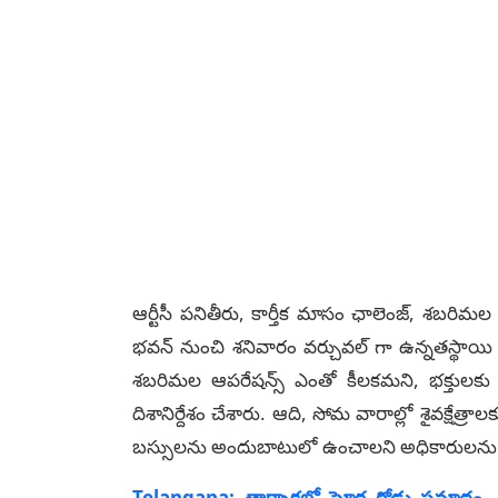
ఆర్టీసీ పనితీరు, కార్తీక మాసం ఛాలెంజ్, శబరి
భవన్ నుంచి శనివారం వర్చువల్ గా ఉన్నతస్థాయి సమీ
శబరిమల ఆపరేషన్స్ ఎంతో కీలకమని, భక్తులకు
దిశానిర్దేశం చేశారు. ఆది, సోమ వారాల్లో శైవక్షేత
బస్సులను అందుబాటులో ఉంచాలని అధికారులను 
Telangana: తార్నాకలో ఘోర రోడ్డు ప్రమాదం, 