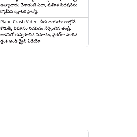
అత్యాచారం చేశాడంటే ఎలా, మహిళ పిటిషన్‌ను
కొట్టేసిన కర్ణాటక హైకోర్టు
Plane Crash Video: బీరు తాగుతూ గాల్లోనే
కొడుక్కి విమానం నడపడం నేర్పించిన తండ్రి,
అడవిలో కుప్పకూలిన విమానం, వైరల్‌గా మారిన
డ్రంక్‌ అండ్ డ్రైవ్ వీడియో