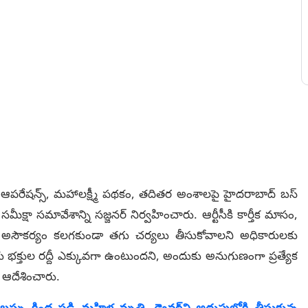
మల ఆపరేషన్స్, మహాలక్ష్మీ పథకం, తదితర అంశాలపై హైదరాబాద్ బస్
క్షా సమావేశాన్ని సజ్జనర్ నిర్వహించారు. ఆర్టీసీకి కార్తీక మాసం,
 అసౌకర్యం కలగకుండా తగు చర్యలు తీసుకోవాలని అధికారులకు
్రాలకు భక్తుల రద్దీ ఎక్కువగా ఉంటుందని, అందుకు అనుగుణంగా ప్రత్యేక
ఆదేశించారు.
బస్సు కింద పడి మహిళ మృతి, డ్రైవర్‌ని అదుపులోకి తీసుకున్న