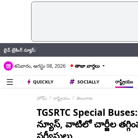
లైవ్ బ్రేకింగ్ న్యూస్:
CRPF: గత
శనివారం, ఆగస్టు 08, 2026
తాజా వార్తలు
QUICKLY
SOCIALLY
రాష్ట్రీయం
హోమ్
రాష్ట్రీయం
తెలంగాణ
TGSRTC Special Buses: ప్
న్యూస్, వాటిలో చార్జీల త‌గ్గిం
స‌ర్వీసులు