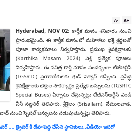
A+
A-
Hyderabad, NOV 02:
కార్తీక మాసం శనివారం నుంచి
ప్రారంభమైంది. ఈ కార్తీక మాసంలో మహిళలు భక్తి శ్రద్ధలతో
పూజా కార్యక్రమాలు నిర్వహిస్తారు. ప్రముఖ శైవక్షేత్రాలకు
(Karthika Masam 2024) వెళ్లి ప్రత్యేక పూజలు
నిర్వహిస్తారు. ఈ పవిత్ర కార్తీ మాసం సందర్భంగా టీజీఆర్టీసీ
(TGSRTC) ప్రయాణీకులకు గుడ్ న్యూస్ చెప్పింది. ప్రసిద్ధ
శైవక్షేత్రాలకు భక్తుల సౌకర్యార్థం ప్రత్యేక బస్సులను (TGSRTC
Special Buses) ఏర్పాటు చేస్తున్నట్లు టీజీఎస్ఆర్టీసీ ఎండీ
వీసీ సజ్జనర్ తెలిపారు. శ్రీశైలం (Srisailam), వేములవాడ,
ద్ నుంచి స్పెషల్ బస్సులను నడుపుతున్నట్లు తెలిపారు.
 .... డ్రైవర్ కి దేహశుద్ధి చేసిన స్థానికులు..వీడియో ఇదిగో