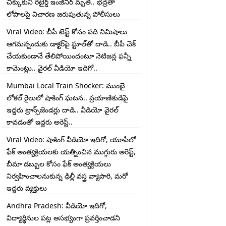
చిక్కుకుని రిటైర్డ్ ఇంజినీర్ మృతి.. భద్రతా
లోపాలపై విచారణ జరుపుతున్న పోలీసులు
Viral Video: బీపీ టెస్ట్‌ కోసం పది నిమిషాలు
ఆగమన్నందుకు డాక్టర్‌పై స్టూల్‌తో దాడి.. బీపీ చెక్
చేయకుండానే తేలిపోయిందంటూ నెటిజన్ల ఫన్నీ
కామెంట్లు.. వైరల్ వీడియో ఇదిగో..
Mumbai Local Train Shocker: ముంబై
లోకల్ రైలులో షాకింగ్ ఘటన.. ప్రయాణికుడిపై
ఇద్దరు ట్రాన్స్‌జెండర్లు దాడి.. వీడియో వైరల్
కావడంతో ఇద్దరు అరెస్ట్..
Viral Video: షాకింగ్ వీడియో ఇదిగో, యూపీలో
ఫేక్ అంత్యక్రియలకు యత్నించిన ముగ్గురు అరెస్ట్,
బీమా డబ్బుల కోసం ఫేక్ అంత్యక్రియలు
నిర్వహించాలనుకున్న ఢిల్లీ వస్త్ర వ్యాపారి, మరో
ఇద్దరు వ్యక్తులు
Andhra Pradesh: వీడియో ఇదిగో,
విద్యార్థినుల పట్ల అసభ్యంగా ప్రవర్తించాడని