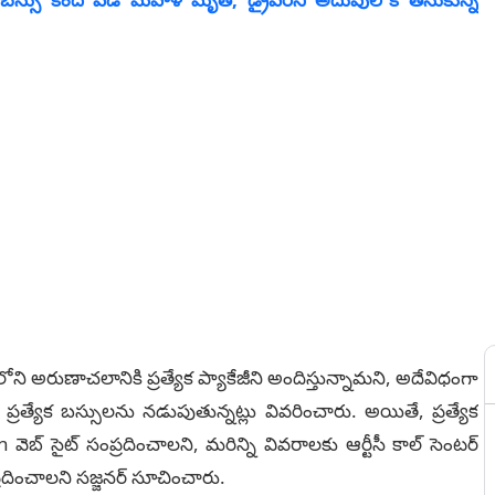
ి అరుణాచలానికి ప్రత్యేక ప్యాకేజీని అందిస్తున్నామని, అదేవిధంగా
ప్రత్యేక బస్సులను నడుపుతున్నట్లు వివరించారు. అయితే, ప్రత్యేక
n వెబ్ సైట్ సంప్రదించాలని, మరిన్ని వివరాలకు ఆర్టీసీ కాల్ సెంటర్
ించాల‌ని సజ్జనర్ సూచించారు.