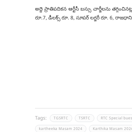
అద్దె ప్రాతిపదికన ఆర్టీసీ బస్సు చార్జీలను తగ్గించినట
రూ.7, డీలక్స్ రూ. 8, సూపర్ లగ్జరీ రూ. 6, రాజధాని 
Tags:
TGSRTC
TSRTC
RTC Special bue
kartheeka Masam 2024
Karthika Masam 202