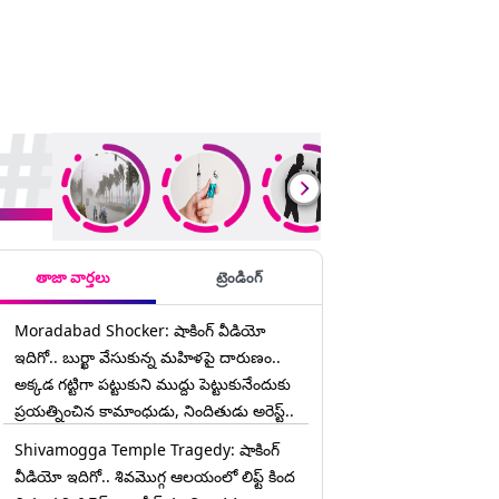
rending Stories
తాజా వార్తలు
ట్రెండింగ్
Moradabad Shocker: షాకింగ్ వీడియో
ఇదిగో.. బుర్ఖా వేసుకున్న మహిళపై దారుణం..
అక్కడ గట్టిగా పట్టుకుని ముద్దు పెట్టుకునేందుకు
ప్రయత్నించిన కామాంధుడు, నిందితుడు అరెస్ట్..
Shivamogga Temple Tragedy: షాకింగ్
వీడియో ఇదిగో.. శివమొగ్గ ఆలయంలో లిఫ్ట్ కింద