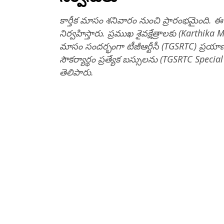
కార్తీక మాసం శనివారం నుంచి ప్రారంభమైంది. ఈ 
నిర్వహిస్తారు. ప్రముఖ శైవక్షేత్రాలకు (Karthika M
మాసం సందర్భంగా టీజీఆర్టీసీ (TGSRTC) ప్రయాణీకులక
సౌకర్యార్థం ప్రత్యేక బస్సులను (TGSRTC Special B
తెలిపారు.