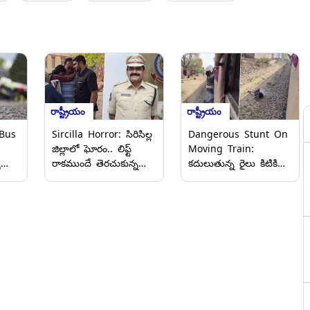
రాష్ట్రీయం
రాష్ట్రీయం
Bus
Sircilla Horror: సిరిసిల్ల
Dangerous Stunt On
జిల్లాలో ఘోరం.. లిఫ్ట్
Moving Train:
ు
రాకముందే తెరచుకున్న
కదులుతున్న రైలు కిటికి
్ర
లిఫ్డ్‌ డోర్‌.. గమనించకుండా
పట్టుకుని వేలాడుతూ
మూడో అంతస్తు పైనుంచి
యువకుడి ప్రమాదకర
ురు
పడి కమాండెంట్ మృతి
స్టంట్.. తర్వాత ఏం
(వీడియో)
జరిగింది? (వీడియో)