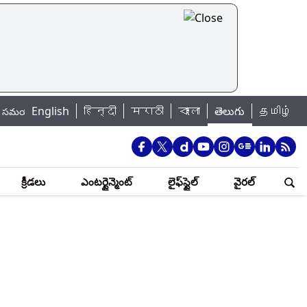
English
हिन्दी
|
मराठी
বাংলা
తెలుగు
தமிழ்
ోనే ఎక్కువ బలవన్మరణాలు..
UPI Charges: రూ.2,000 పైబడిన యూపీఐ చెల్లింపులక
క్రీడలు
ఎంటర్టైన్మెంట్
లైఫ్‌స్టైల్
వైరల్