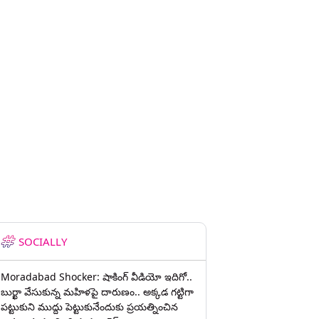
SOCIALLY
Moradabad Shocker: షాకింగ్ వీడియో ఇదిగో..
బుర్ఖా వేసుకున్న మహిళపై దారుణం.. అక్కడ గట్టిగా
పట్టుకుని ముద్దు పెట్టుకునేందుకు ప్రయత్నించిన