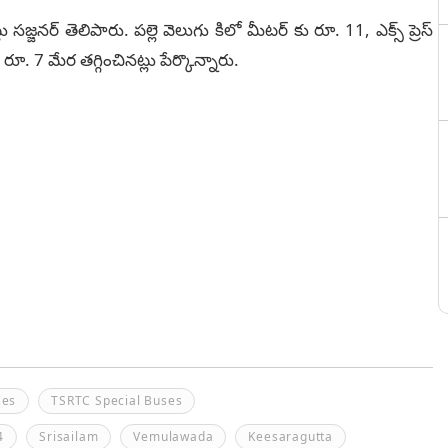
్లు సజ్జనర్ తెలిపారు. పల్లె వెలుగు కిలో మీటర్ కు రూ. 11, ఎక్స్ ప్రెస్
రూ. 7 మేర తగ్గించినట్లు పేర్కొన్నారు.
ses
TSRTC Special Buses
4
Srisailam
Vemulawada
Keesaragutta