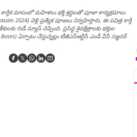
కార్తీక మాసంలో మహిళలు భక్తి శ్రద్ధలతో పూజా కార్యక్రమాలు
asam 2024) వెళ్లి ప్రత్యేక పూజలు నిర్వహిస్తారు. ఈ పవిత్ర కార్తీ
ు గుడ్ న్యూస్ చెప్పింది. ప్రసిద్ధ శైవక్షేత్రాలకు భక్తుల
uses) ఏర్పాటు చేస్తున్నట్లు టీజీఎస్ఆర్టీసీ ఎండీ వీసీ సజ్జనర్
T