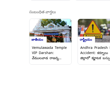
సంబంధిత వార్తలు
జాతీయం
రాష్ట్రీయం
Vemulawada Temple
Andhra Pradesh 
VIP Darshan:
Accident: కర్నూలు
వేములవాడ రాజన్న
జిల్లాలో కర్ణాటక బస్స
ఆలయంలో వీఐపీ బ్రేక్
బీభత్సం, రెండు ద్విచక
దర్శనం ప్రారంభం, టికెట్
వాహనాలపై
ధర ఎంతో తెలుసా?
దూసుకెళ్లడంతో నలుగ
మృతి