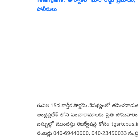
పోలీసులు
ఈనెల 15న కార్తీక పౌర్ణమి నేపథ్యంలో తమిళనాడులోన
ఆంధ్రప్రదేశ్ లోని పంచారామాలకు ప్రతి సోమవారం 
బస్సుల్లో ముందస్తు రిజర్వేషన్ల కోసం tgsrtcbus.i
నంబర్లు 040-69440000, 040-23450033 సంప్ర‌ద