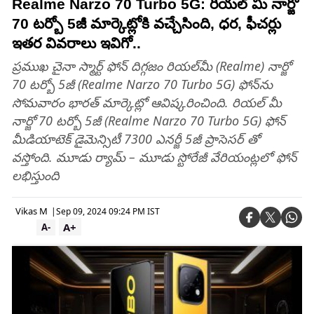
Realme Narzo 70 Turbo 5G: రియల్ మీ నార్జో
70 టర్బో 5జీ మార్కెట్లోకి వచ్చేసింది, ధర, ఫీచర్లు
ఇతర వివరాలు ఇవిగో..
ప్రముఖ చైనా స్మార్ట్ ఫోన్ దిగ్గజం రియల్‌మీ (Realme) నార్జో
70 టర్బో 5జీ (Realme Narzo 70 Turbo 5G) ఫోన్‌ను
సోమవారం భారత్ మార్కెట్లో ఆవిష్కరించింది. రియల్ మీ
నార్జో 70 టర్బో 5జీ (Realme Narzo 70 Turbo 5G) ఫోన్‌
మీడియాటెక్ డైమెన్సిటీ 7300 ఎనర్జీ 5జీ ప్రాసెసర్ తో
వస్తోంది. మూడు ర్యామ్ – మూడు స్టోరేజీ వేరియంట్లలో ఫోన్
లభిస్తుంది
Vikas M
|
Sep 09, 2024 09:24 PM IST
A+
A-