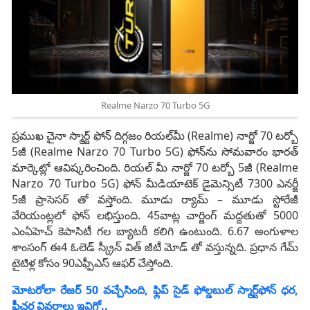
Realme Narzo 70 Turbo 5G
ప్రముఖ చైనా స్మార్ట్ ఫోన్ దిగ్గజం రియల్‌మీ (Realme) నార్జో 70 టర్బో
5జీ (Realme Narzo 70 Turbo 5G) ఫోన్‌ను సోమవారం భారత్
మార్కెట్లో ఆవిష్కరించింది. రియల్ మీ నార్జో 70 టర్బో 5జీ (Realme
Narzo 70 Turbo 5G) ఫోన్‌ మీడియాటెక్ డైమెన్సిటీ 7300 ఎనర్జీ
5జీ ప్రాసెసర్ తో వస్తోంది. మూడు ర్యామ్ – మూడు స్టోరేజీ
వేరియంట్లలో ఫోన్ లభిస్తుంది. 45వాట్ల చార్జింగ్ మద్దతుతో 5000
ఎంఏహెచ్ కెపాసిటీ గల బ్యాటరీ కలిగి ఉంటుంది. 6.67 అంగుళాల
శాంసంగ్ ఈ4 ఓలెడ్ స్క్రీన్ విత్ జీటీ మోడ్ తో వస్తున్నది. ప్రధాన గేమ్
టైటిళ్ల కోసం 90ఎఫ్పీఎస్ ఆఫర్ చేస్తోంది.
మోటరోలా రేజర్ 50 వచ్చేసింది, ఫ్లిప్ సైడ్ ఫోల్డబుల్ స్మార్ట్‌ఫోన్ ధర,
ఫీచర్ల వివరాలు ఇవిగో..