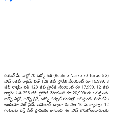
రియల్ మీ నార్జో 70 టర్బో 5జీ (Realme Narzo 70 Turbo 5G)
ఫోన్‌ 6జీబీ ర్యామ్ విత్ 128 జీబీ స్టోరేజీ వేరియంట్ రూ.16,999, 8
జీబీ ర్యామ్ విత్ 128 జీబీ స్టోరేజీ వేరియంట్ రూ.17,999, 12 జీబీ
ర్యామ్ విత్ 256 జీబీ స్టోరేజీ వేరియంట్ రూ.20,999లకు లభిస్తుంది.
టర్బో ఎల్లో, టర్బో గ్రీన్, టర్బో పర్పుల్ రంగుల్లో లభిస్తుంది. రియల్‌మీ
ఇండియా వెబ్ సైట్, అమెజాన్ ద్వారా ఈ నెల 16 మధ్యాహ్నం 12
గంటలకు ఫస్ట్ సేల్ ప్రారంభం కానుంది. ఈ పోన్ కొనుగోలుదారులకు