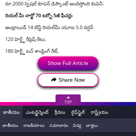
రూ.2000 స్పెషల్ కూపన్ డిస్కౌంట్ అందిస్తోంది కంపెనీ.
రియల్ మీ నార్జో 70 టర్బో 5జీ ఫీచర్లు
ఆండ్రాయిడ్ 14 బేస్డ్ రియల్‌మీ యూఐ 5.0 వర్షన్
120 హెర్ట్జ్ రీప్రెష్ రేటు,
180 హెర్ట్జ్ టచ్ శాంప్లింగ్ రేట్,
2000 నిట్స్ పీక్ బ్రైట్ నెస్
Show Full Article
6.67 అంగుళాల ఫుల్ హెచ్డీ+ (1080×2400 పిక్సెల్స్) శాంసంగ్ ఈ4
Share Now
ఓలెడ్ స్క్రీన్
జాతీయం
ఎంటర్టైన్మెంట్
క్రీడలు
లైఫ్‌స్టైల్
రాష్ట్రీయం
జాతీయం
రాజకీయాలు
సమాచారం
విద్య
వార్తలు