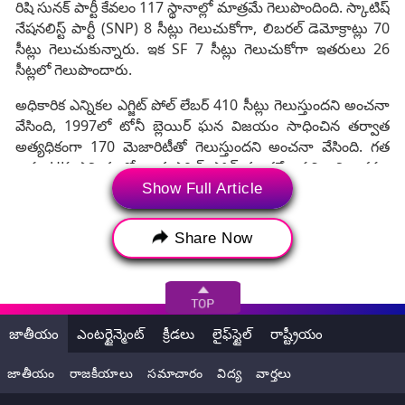
రిషి సునక్ పార్టీ కేవలం 117 స్థానాల్లో మాత్రమే గెలుపొందింది. స్కాటిష్
నేషనలిస్ట్ పార్టీ (SNP) 8 సీట్లు గెలుచుకోగా, లిబరల్ డెమోక్రాట్లు 70
సీట్లు గెలుచుకున్నారు. ఇక SF 7 సీట్లు గెలుచుకోగా ఇతరులు 26
సీట్లలో గెలుపొందారు.
అధికారిక ఎన్నికల ఎగ్జిట్ పోల్ లేబర్ 410 సీట్లు గెలుస్తుందని అంచనా
వేసింది, 1997లో టోనీ బ్లెయిర్ ఘన విజయం సాధించిన తర్వాత
అత్యధికంగా 170 మెజారిటీతో గెలుస్తుందని అంచనా వేసింది. గత
ఆరు UK ఎన్నికలలో, ఒక ఎగ్జిట్ పోల్ మాత్రమే ఫలితాన్ని తప్పు
పట్టింది. కాగా మేలో, రిషి సునక్ తన స్వంత పార్టీలో చాలా మందిని
Show Full Article
ఆశ్చర్యపరుస్తూ ముందస్తు ఎన్నికలకు సై అన్నారు.
Share Now
జాతీయం
ఎంటర్టైన్మెంట్
క్రీడలు
లైఫ్‌స్టైల్
రాష్ట్రీయం
జాతీయం
రాజకీయాలు
సమాచారం
విద్య
వార్తలు