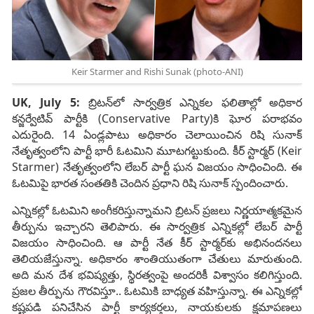
Keir Starmer and Rishi Sunak (photo-ANI)
UK, July 5:
బ్రిటన్‌లో సార్వత్రిక ఎన్నికల ఫలితాల్లో అధికార
కన్జర్వేటివ్‌ పార్టీకి (Conservative Party)కి ఘోర పరాభవం
ఎదురైంది. 14 ఏండ్లపాటు అధికారం చెలాయించిన రిషి సునాక్
నేతృత్వంలోని పార్టీ భారీ ఓటమిని మూటగట్టుకుంది. కీర్‌ స్టార్మర్‌ (Keir
Starmer) నేతృత్వంలోని లేబర్‌ పార్టీ ఘన విజయం సాధించింది. ఈ
ఓటమిపై భారత సంతతికి చెందిన ప్రధాని రిషి సునాక్‌ స్పందించారు.
ఎన్నికల్లో ఓటమిని అంగీకరిస్తున్నామని బ్రిటన్‌ ప్రజలు నిర్ణయాత్మకమైన
తీర్పును ఇచ్చారని తెలిపారు. ఈ సార్వత్రిక ఎన్నికల్లో లేబర్‌ పార్టీ
విజయం సాధించింది. ఆ పార్టీ నేత కీర్‌ స్టార్మర్‌కు అభినందనలు
తెలియజేస్తున్నా. అధికారం శాంతియుతంగా చేతులు మారుతుంది.
అది మన దేశ భవిష్యత్తు, స్థిరత్వంపై అందరికీ విశ్వాసం కలిగిస్తుంది.
ప్రజల తీర్పును గౌరవిస్తూ.. ఓటమికి బాధ్యత వహిస్తున్నా. ఈ ఎన్నికల్లో
కష్టపడి పనిచేసిన పార్టీ కార్యకర్తలు, నాయకులకు క్షమాపణలు