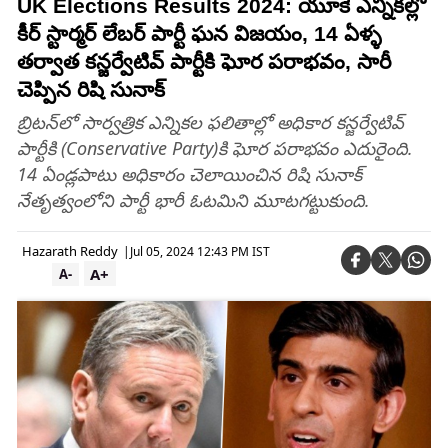
UK Elections Results 2024: యూకే ఎన్నికల్లో
కీర్‌ స్టార్మర్‌ లేబర్‌ పార్టీ ఘన విజయం, 14 ఏళ్ళ
తర్వాత కన్జర్వేటివ్‌ పార్టీకి ఘోర పరాభవం, సారీ
చెప్పిన రిషి సునాక్
బ్రిటన్‌లో సార్వత్రిక ఎన్నికల ఫలితాల్లో అధికార కన్జర్వేటివ్‌
పార్టీకి (Conservative Party)కి ఘోర పరాభవం ఎదురైంది.
14 ఏండ్లపాటు అధికారం చెలాయించిన రిషి సునాక్
నేతృత్వంలోని పార్టీ భారీ ఓటమిని మూటగట్టుకుంది.
Hazarath Reddy
|
Jul 05, 2024 12:43 PM IST
A+
A-