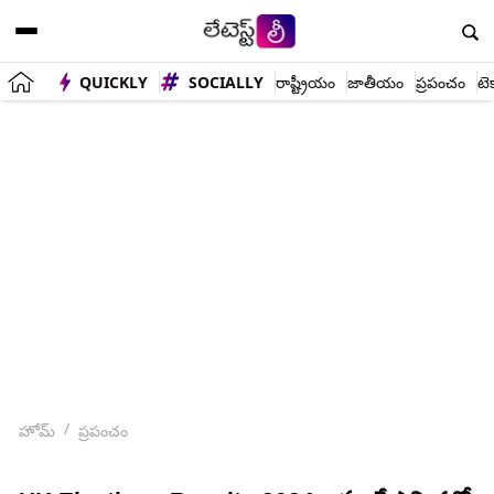
QUICKLY
SOCIALLY
రాష్ట్రీయం
జాతీయం
ప్రపంచం
టె
హోమ్
ప్రపంచం