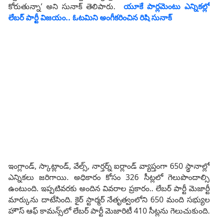
కోరుతున్నా’ అని సునాక్‌ తెలిపారు.
యూకే పార్లమెంటు ఎన్నికల్లో
లేబర్ పార్టీ విజయం.. ఓటమిని అంగీకరించిన రిషి సునాక్
ఇంగ్లాండ్, స్కాట్లాండ్‌, వేల్స్‌, నార్తర్న్ ఐర్లాండ్‌ వ్యాప్తంగా 650 స్థానాల్లో
ఎన్నికలు జరిగాయి. అధికారం కోసం 326 సీట్లలో గెలుపొందాల్సి
ఉంటుంది. ఇప్పటివరకు అందిన వివరాల ప్రకారం.. లేబర్ పార్టీ మెజార్టీ
మార్కును దాటేసింది. కైర్ స్టార్మర్ నేతృత్వంలోని 650 మంది సభ్యుల
హౌస్ ఆఫ్ కామన్స్‌లో లేబర్ పార్టీ మెజారిటీ 410 సీట్లను గెలుచుకుంది.