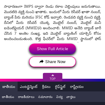
సాధారణంగా IMPS ద్వారా రెండు రకాల చెల్లింపులు జరుగుతాయి.
మొదటిది వ్యక్తి నుంచి ఖాతాకు. ఇందులో మీరు రిసీవర్ ఖాతా నంబర్,
బ్యాంక్ పేరు మరియు IFSC కోడ్ ఇవ్వాలి. రెండవది వ్యక్తి నుంచి వ్యక్తి.
దీనిలో మీరు రిసీవర్ యొక్క మొబైల్ నంబర్, మొబైల్ మనీ
ఐడెంటిఫైయర్ (MMID)ని అందించాలి. MMID అనేది బ్యాంక్ జారీ
చేసిన 7 అంకెల సంఖ్య, ఇది మొబైల్ బ్యాంకింగ్ యాక్సెస్ కోసం
అందించబడుతుంది. కొత్త ఫీచర్‌లో మీరు MMID స్థానంలో ఫోన్
నంబర్, బ్యాంక్ పేరును అందించాలి. IMPS ద్వారా మీరు లబ్ధిదారుని
Show Full Article
జోడించకుండానే రూ. 5 లక్షల వరకు మొత్తాన్ని పంపవచ్చు.
Share Now
జాతీయం
ఎంటర్టైన్మెంట్
క్రీడలు
లైఫ్‌స్టైల్
రాష్ట్రీయం
జాతీయం
రాజకీయాలు
సమాచారం
విద్య
వార్తలు