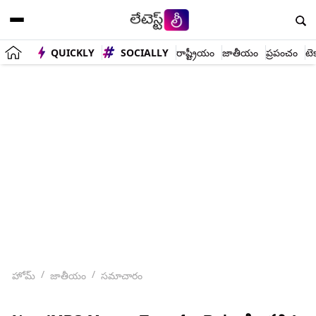
QUICKLY
SOCIALLY
రాష్ట్రీయం
జాతీయం
ప్రపంచం
టె
హోమ్
జాతీయం
సమాచారం