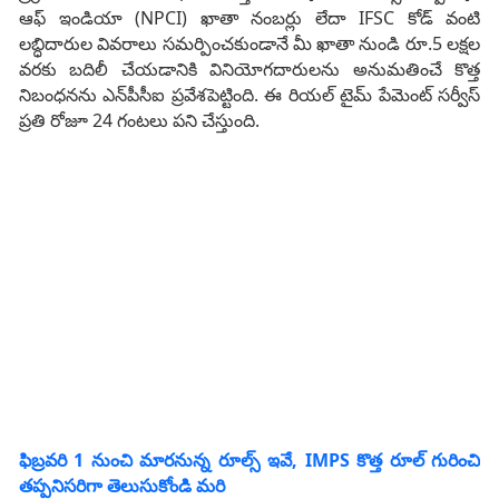
ఆఫ్ ఇండియా (NPCI) ఖాతా నంబర్లు లేదా IFSC కోడ్‌ వంటి
లబ్ధిదారుల వివరాలు సమర్పించకుండానే మీ ఖాతా నుండి రూ.5 లక్షల
వరకు బదిలీ చేయడానికి వినియోగదారులను అనుమతించే కొత్త
నిబంధనను ఎన్‌పీసీఐ ప్రవేశపెట్టింది. ఈ రియల్ టైమ్ పేమెంట్ సర్వీస్
ప్రతి రోజూ 24 గంటలు పని చేస్తుంది.
ఫిబ్రవరి 1 నుంచి మారనున్న రూల్స్ ఇవే, IMPS కొత్త రూల్ గురించి
తప్పనిసరిగా తెలుసుకోండి మరి