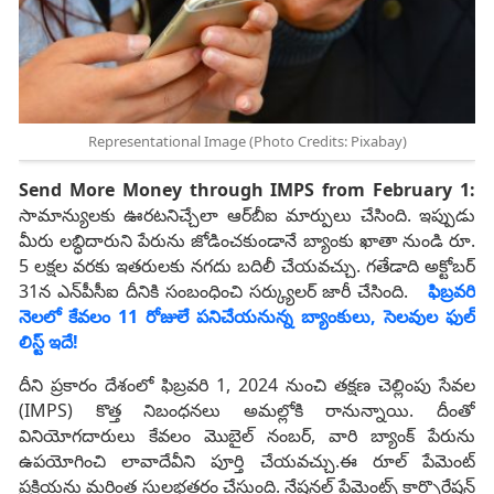
Representational Image (Photo Credits: Pixabay)
Send More Money through IMPS from February 1:
సామాన్యులకు ఊరటనిచ్చేలా ఆర్‌బీఐ మార్పులు చేసింది. ఇప్పుడు
మీరు లబ్ధిదారుని పేరును జోడించకుండానే బ్యాంకు ఖాతా నుండి రూ.
5 లక్షల వరకు ఇతరులకు నగదు బదిలీ చేయవచ్చు. గతేడాది అక్టోబర్‌
31న ఎన్‌పీసీఐ దీనికి సంబంధించి సర్క్యులర్‌ జారీ చేసింది.
ఫిబ్ర‌వ‌రి
నెల‌లో కేవ‌లం 11 రోజులే ప‌నిచేయ‌నున్న బ్యాంకులు, సెల‌వుల ఫుల్
లిస్ట్ ఇదే!
దీని ప్రకారం దేశంలో ఫిబ్రవరి 1, 2024 నుంచి తక్షణ చెల్లింపు సేవల
(IMPS) కొత్త నిబంధనలు అమల్లోకి రానున్నాయి. దీంతో
వినియోగదారులు కేవలం మొబైల్ నంబర్, వారి బ్యాంక్ పేరును
ఉపయోగించి లావాదేవీని పూర్తి చేయవచ్చు.ఈ రూల్ పేమెంట్
ప్రక్రియను మరింత సులభతరం చేస్తుంది. నేషనల్ పేమెంట్స్ కార్పొరేషన్