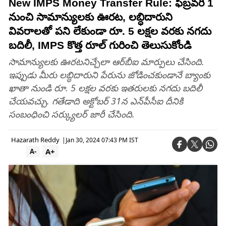
New IMPS Money Transfer Rule: ఫిబ్రవరి 1
నుంచి సామాన్యులకు ఊరట, లబ్ధిదారుని
వివరాలతో పని లేకుండా రూ. 5 లక్షల వరకు నగదు
బదిలీ, IMPS కొత్త రూల్ గురించి తెలుసుకోండి
సామాన్యులకు ఊరటనిచ్చేలా ఆర్‌బీఐ మార్పులు చేసింది.
ఇప్పుడు మీరు లబ్ధిదారుని పేరును జోడించకుండానే బ్యాంకు
ఖాతా నుండి రూ. 5 లక్షల వరకు ఇతరులకు నగదు బదిలీ
చేయవచ్చు. గతేడాది అక్టోబర్‌ 31న ఎన్‌పీసీఐ దీనికి
సంబంధించి సర్క్యులర్‌ జారీ చేసింది.
Hazarath Reddy
|
Jan 30, 2024 07:43 PM IST
A+
A-