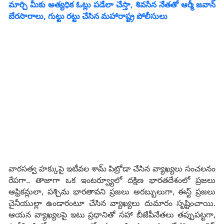
మార్చి మీకు అత్యధిక ఓట్లు పడేలా చేస్తా, శివసేన నేతతో ఆర్మీ జవాన్
బేరసారాలు, గుట్టు రట్టు చేసిన మహారాష్ట్ర పోలీసులు
వారసత్వ హక్కుపై ఇటీవల శామ్ పిట్రోడా చేసిన వ్యాఖ్యలు సంచలనం
రేపగా.. తాజాగా ఒక ఇంటర్వ్యూలో దక్షిణ భారతదేశంలో ప్రజలు
ఆఫ్రికన్లులా, పశ్చిమ భారతావని ప్రజలు అరబ్బులుగా, ఈస్ట్ ప్రజలు
చైనీయుల్లా ఉండారంటూ చేసిన వ్యాఖ్యలు దుమారం సృష్టించాయి.
ఆయన వ్యాఖ్యలపై ఇటు ప్రధానితో సహా బీజేపీనేతలు తప్పుపట్టగా,