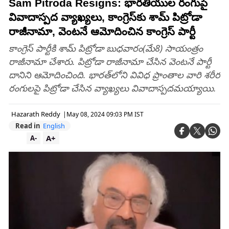
Sam Pitroda Resigns: భారతీయుల రంగుపై
వివాదాస్పద వ్యాఖ్యలు, కాంగ్రెస్‌కు శామ్‌ పిట్రోడా
రాజీనామా, వెంటనే ఆమోదించిన కాంగ్రెస్ పార్టీ
కాంగ్రెస్‌ పార్టీకి శామ్‌ పిట్రోడా బుధవారం(మే8) సాయంత్రం
రాజీనామా చేశారు. పిట్రోడా రాజీనామా చేసిన వెంటనే పార్టీ
దానిని ఆమోదించింది. భారత్‌లోని వివిధ ప్రాంతాల వారి శరీర
రంగులపై పిట్రోడా చేసిన వ్యాఖ్యలు వివాదాస్పదమయ్యాయి.
Hazarath Reddy
|
May 08, 2024 09:03 PM IST
Read in
English
A+
A-