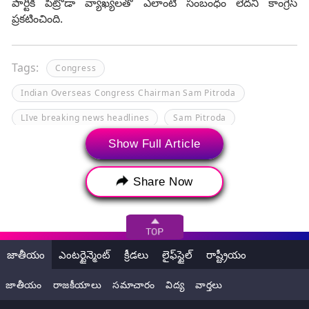
పార్టీకి పిట్రోడా వ్యాఖ్యలతో ఎలాంటి సంబంధం లేదని కాంగ్రెస్
ప్రకటించింది.
Tags:
Congress
Indian Overseas Congress Chairman Sam Pitroda
LIve breaking news headlines
Sam Pitroda
Sam Pitroda Congress
Sam Pitroda Controversy
Show Full Article
Sam Pitroda Resigns
ఇండియన్ ఓవర్సీస్ కాంగ్రెస్
Share Now
కాంగ్రెస్
పిట్రోడా
పిట్రోడా రాజీనామా
శామ్‌ పిట్రోడా
జాతీయం
ఎంటర్టైన్మెంట్
క్రీడలు
లైఫ్‌స్టైల్
రాష్ట్రీయం
జాతీయం
రాజకీయాలు
సమాచారం
విద్య
వార్తలు