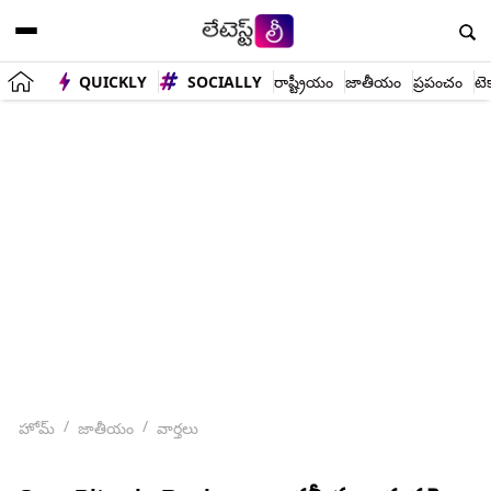
QUICKLY
SOCIALLY
రాష్ట్రీయం
జాతీయం
ప్రపంచం
టె
హోమ్
జాతీయం
వార్తలు