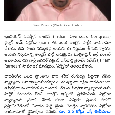
Sam Pitroda (Photo Credit: ANI)
ఇండియన్ ఓవర్సీస్ కాంగ్రెస్ (Indian Overseas Congress)
చైర్మన్ శామ్ పిట్రోడా (Sam Pitroda) కాంగ్రెస్ పార్టీకి రాజీనామా
చేశారు. తన సొంత సమ్మతిపై ఆయన ఈ నిర్ణయం తీసుకున్నారని,
ఆయన నిర్ణయాన్ని కాంగ్రెస్ పార్టీ అధ్యక్షుడు మల్లికార్జున్ ఖర్గే వెంటనే
ఆమోదించారని పార్టీ జనరల్ సెక్రటరీ ఇన్‌చార్జి జైరామ్ రమేష్ (Jairam
Ramesh) సామాజిక మాధ్యమం 'ఎక్స్'లో తెలియజేశారు.
భారత్‌లోని వివిధ ప్రాంతాల వారి శరీర రంగులపై పిట్రోడా చేసిన
వ్యాఖ్యలు వివాదాస్పదమయ్యాయి. ముఖ్యంగా దక్షిణ భారతీయులు
ఆఫ్రికన్లలా ఉంటారనడంపై దుమారం రేగింది. పిట్రోడా వ్యాఖ్యలతో తమ
పార్టీకి సంబంధం లేదని కాంగ్రెస్‌ ఇప్పటికే ప్రకటించింది. పిట్రోడా
వ్యాఖ్యలను ప్రధాని మోదీ కూడా ఎన్నికల ప్రచార సభలో
ప్రస్తావించడంతో వివాదం పెద్ద దైంది. మొత్తం వ్యవహారం పిట్రోడా
రాజీనామాతో క్లైమాక్స్‌కు చేరింది.
రూ. 2.5 కోట్లు ఇస్తే ఈవీఎంలు