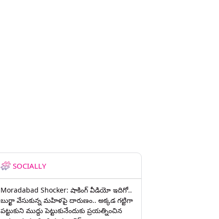
SOCIALLY
Moradabad Shocker: షాకింగ్ వీడియో ఇదిగో..
బుర్ఖా వేసుకున్న మహిళపై దారుణం.. అక్కడ గట్టిగా
పట్టుకుని ముద్దు పెట్టుకునేందుకు ప్రయత్నించిన