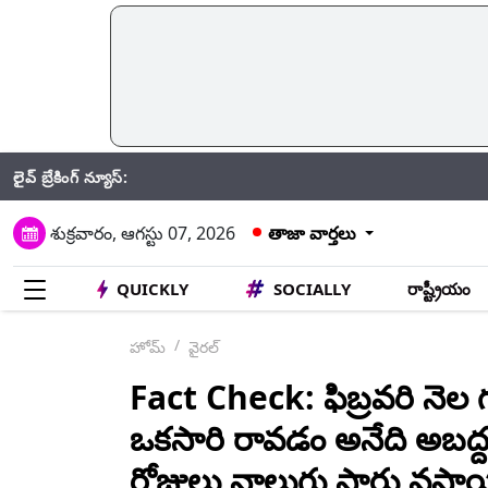
లైవ్ బ్రేకింగ్ న్యూస్:
CRPF: గ
శుక్రవారం, ఆగస్టు 07, 2026
తాజా వార్తలు
QUICKLY
SOCIALLY
రాష్ట్రీయం
హోమ్
వైరల్
Fact Check: ఫిబ్రవరి నెల గు
ఒకసారి రావడం అనేది అబద్దం
రోజులు నాలుగు సార్లు వస్తాయ