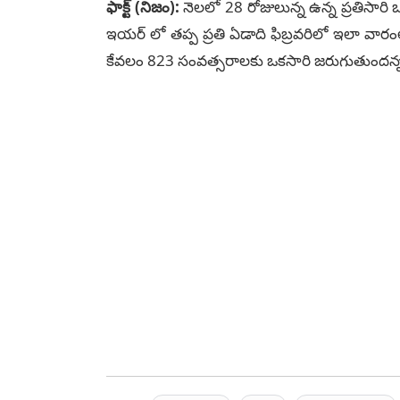
ఫాక్ట్ (నిజం):
నెలలో 28 రోజులున్న ఉన్న ప్రతిసారి 
ఇయర్ లో తప్ప ప్రతి ఏడాది ఫిబ్రవరిలో ఇలా వారంల
కేవలం 823 సంవత్సరాలకు ఒకసారి జరుగుతుందన్న వా