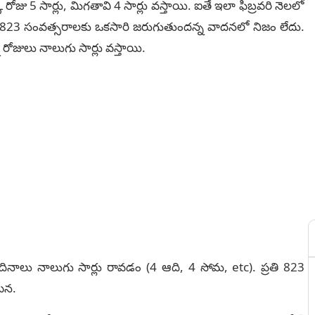
ోజు 5 సార్లు, మిగతావి 4 సార్లు వస్తాయి. ఐతే ఇలా ఫిబ్రవరి నెలలో
ం 823 సంవత్సరాలకు ఒకసారి జరుగుతుందన్న వాదనలో నిజం లేదు.
 రోజులు నాలుగు సార్లు వస్తాయి.
దినాలు నాలుగు సార్లు రావడం (4 ఆది, 4 సోమ, etc). ప్రతి 823
టన.