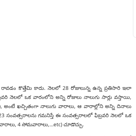
రావడం కొత్తేమి కాదు. నెలలో 28 రోజులున్న ఉన్న ప్రతిసారి ఇలా
వరి నెలలో ఒక వారంలోని అన్ని రోజులు నాలుగు సార్లు వస్తాయి,
, అంటే ఖచ్చితంగా నాలుగు వారాలు, ఆ వారాల్లోని అన్ని దినాలు
 సంవత్సరాలను గమనిస్తే ఈ సంవత్సరాలలో ఫిబ్రవరి నెలలో ఒక
ఆదివారాలు, 4 సోమవారాలు,…etc) చూడొచ్చు.