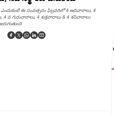
ు ఎందుకంటే ఈ సంవత్సరం ఫిబ్రవరిలో 4 ఆదివారాలు, 4
4 వ గురువారాలు, 4 శుక్రవారాలు & 4 శనివారాలు
 జరుగుతుంది
T