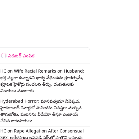
ఎడిటర్ ఎంపిక
HC on Wife Racial Remarks on Husband:
భర్త న‌ల్ల‌గా ఉన్నాడ‌ని భార్య వేధించ‌డం క్రూర‌త్వ‌మే,
కర్ణాటక హైకోర్టు సంచలన తీర్పు, దంపతులకు
విడాకులు మంజూరు
Hyderabad Horror: మానవత్వమా నీవెక్కడ,
హైదరాబాద్ శివార్లలో మహిళను వివస్త్రగా మార్చిన
తాగుబోతు, ఘటనను వీడియో తీస్తూ ఎంజాయ్
చేసిన బాటసారులు
HC on Rape Allegation After Consensual
Sex: ఆరేళ్లపాటు ఇష్టపడి సెక్స్‌లో పాల్గొని ఇప్పుడు