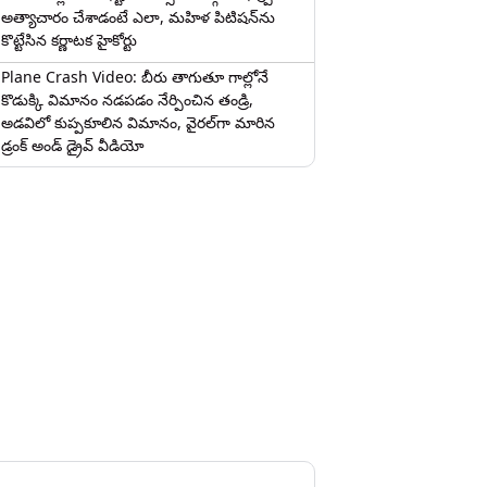
అత్యాచారం చేశాడంటే ఎలా, మహిళ పిటిషన్‌ను
కొట్టేసిన కర్ణాటక హైకోర్టు
Plane Crash Video: బీరు తాగుతూ గాల్లోనే
కొడుక్కి విమానం నడపడం నేర్పించిన తండ్రి,
అడవిలో కుప్పకూలిన విమానం, వైరల్‌గా మారిన
డ్రంక్‌ అండ్ డ్రైవ్ వీడియో