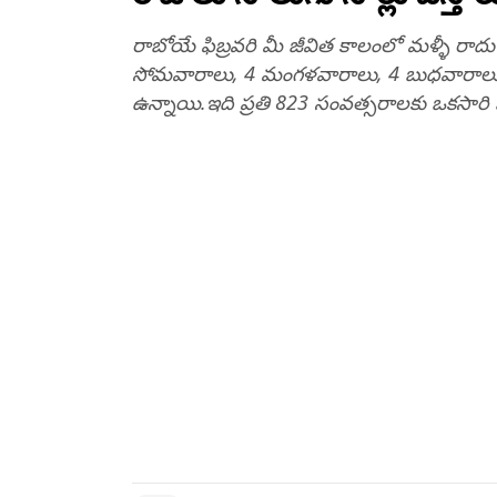
రాబోయే ఫిబ్రవరి మీ జీవిత కాలంలో మళ్ళీ రాద
సోమవారాలు, 4 మంగళవారాలు, 4 బుధవారాలు, 
ఉన్నాయి.ఇది ప్రతి 823 సంవత్సరాలకు ఒకసారి