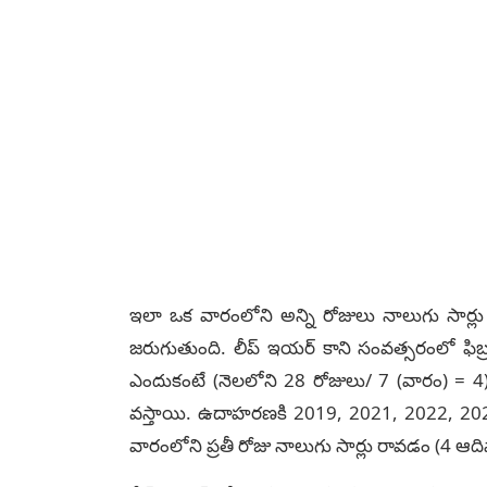
ఇలా ఒక వారంలోని అన్ని రోజులు నాలుగు సార్లు 
జరుగుతుంది. లీప్ ఇయర్ కాని సంవత్సరంలో ఫిబ్ర
ఎందుకంటే (నెలలోని 28 రోజులు/ 7 (వారం) = 4)
వస్తాయి. ఉదాహరణకి 2019, 2021, 2022, 2023
వారంలోని ప్రతీ రోజు నాలుగు సార్లు రావడం (4 