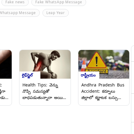
Fake news
Fake WhatsApp Message
 Whatsapp Message
Leap Year
లైఫ్‌స్టైల్
రాష్ట్రీయం
Health Tips: వెన్ను
Andhra Pradesh Bus
:
నొప్పి సమస్యతో
Accident: కర్నూలు
జీగా
బాధపడుతున్నారా అయితే
జిల్లాలో కర్ణాటక బస్సు
ాడు,
ఈ వ్యాధి కారణం కావచ్చు
బీభత్సం, రెండు ద్విచక్ర
 మీ
జాగ్రత్తగా ఉండండి.
వాహనాలపై
దూసుకెళ్లడంతో నలుగురు
.
మృతి
సిన