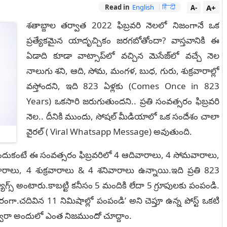
A+
Read in
English
हिंदी
A-
శతాబ్దాల తర్వాత 2022 ఫిబ్రవరి నెలలో నిజంగానే ఒక
ప్రత్యేకమైన యాదృచ్చికం జరగబోతోందా? వాస్తవానికి ఈ
ఏడాది కూడా వాట్సాప్‌లో వచ్చిన మెసేజ్‌లో వచ్చే నెల
నాలుగు శని, ఆది, సోమ, మంగళ, బుధ, గురు, శుక్రవారాల్లో
వస్తోందని, ఇది 823 ఏళ్లకు (Comes Once in 823
Years) ఒకసారి జరుగుతుందని.. ప్రతి సంవత్సరం ఫిబ్రవరి
నెల.. దీనికి ముందు, సోషల్ మీడియాలో ఒక సందేశం చాలా
వైరల్ ( Viral Whatsapp Message) అవుతుంది.
 ఎందుకంటే ఈ సంవత్సరం ఫిబ్రవరిలో 4 ఆదివారాలు, 4 సోమవారాలు,
లు, 4 శుక్రవారాలు & 4 శనివారాలు ఉన్నాయి.ఇది ప్రతి 823
ాగ్స్ అంటారు.కాబట్టి కనీసం 5 మందికి లేదా 5 గ్రూపులకు పంపండి.
ారంగా.చదివిన 11 నిమిషాల్లో పంపండి’ అని చెప్తూ ఉన్న పోస్ట్ ఒకటి
వారా అందులో ఎంత నిజముందో చూద్దాం.