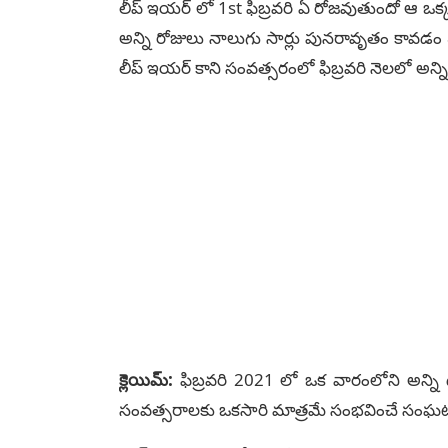
లీప్ ఇయర్ లో 1st ఫిబ్రవరి ఏ రోజవుతుందో ఆ ఒక్క ర
అన్ని రోజులు నాలుగు సార్లు పునరావృతం కావడ
లీప్ ఇయర్ కాని సంవత్సరంలో ఫిబ్రవరి నెలలో అన్ని
క్లెయిమ్:
ఫిబ్రవరి 2021 లో ఒక వారంలోని అన్ని 
సంవత్సరాలకు ఒకసారి మాత్రమే సంభవించే సంఘ