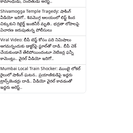
కామాంధుడు, నిందితుడు అరెస్ట్..
Shivamogga Temple Tragedy: షాకింగ్
వీడియో ఇదిగో.. శివమొగ్గ ఆలయంలో లిఫ్ట్ కింద
చిక్కుకుని రిటైర్డ్ ఇంజినీర్ మృతి.. భద్రతా లోపాలపై
విచారణ జరుపుతున్న పోలీసులు
Viral Video: బీపీ టెస్ట్‌ కోసం పది నిమిషాలు
ఆగమన్నందుకు డాక్టర్‌పై స్టూల్‌తో దాడి.. బీపీ చెక్
చేయకుండానే తేలిపోయిందంటూ నెటిజన్ల ఫన్నీ
కామెంట్లు.. వైరల్ వీడియో ఇదిగో..
Mumbai Local Train Shocker: ముంబై లోకల్
రైలులో షాకింగ్ ఘటన.. ప్రయాణికుడిపై ఇద్దరు
ట్రాన్స్‌జెండర్లు దాడి.. వీడియో వైరల్ కావడంతో
ఇద్దరు అరెస్ట్..