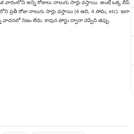
ఒక వారంలోని అన్ని రోజులు నాలుగు సార్లు వస్తాయి. అంటే ఒక్క లీప్
ోని ప్రతీ రోజు నాలుగు సార్లు వస్తాయి (4 ఆది, 4 సోమ, etc). ఇలా
దనలో నిజం లేదు. కావున పోస్టు ద్వారా చెప్పేది తప్పు.