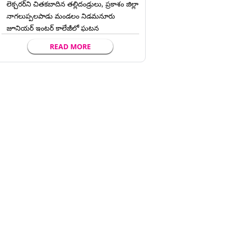
లెక్చ‌ర‌ర్‌ని చిత‌క‌బాదిన త‌ల్లిదండ్రులు, ప్రకాశం జిల్లా
నాగలుప్పలపాడు మండలం నిడమనూరు
జూనియర్ ఇంటర్ కాలేజీలో ఘటన
READ MORE