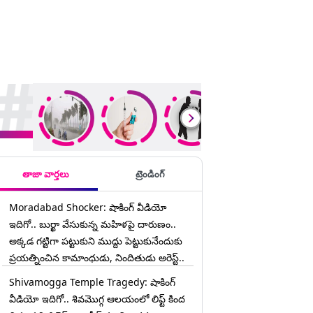
rending Stories
తాజా వార్తలు
ట్రెండింగ్
Moradabad Shocker: షాకింగ్ వీడియో
ఇదిగో.. బుర్ఖా వేసుకున్న మహిళపై దారుణం..
అక్కడ గట్టిగా పట్టుకుని ముద్దు పెట్టుకునేందుకు
ప్రయత్నించిన కామాంధుడు, నిందితుడు అరెస్ట్..
Shivamogga Temple Tragedy: షాకింగ్
వీడియో ఇదిగో.. శివమొగ్గ ఆలయంలో లిఫ్ట్ కింద