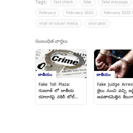
Tags:
fact check
fake
fake message
February
February 2022
February 2022
viral on social media
viral post
సంబంధిత వార్తలు
జాతీయం
జాతీయం
Fake Toll Plaza:
Fake Judge Arrest
గుజరాత్‌ లో జాతీయ
జైలు నుంచి వచ్చి జడ్
రహదారిపై నకిలీ టోల్‌
అవతారమెత్తిన కేటుగ
ప్లాజా.. 75 కోట్లకు పైగా
నేను న్యాయమూర్తిని
వసూలు
భూసమస్యలు
పరిష్కరిస్తానంటూ రూ
10లక్షలు వసూలు చే
వ్యక్తి అరెస్ట్