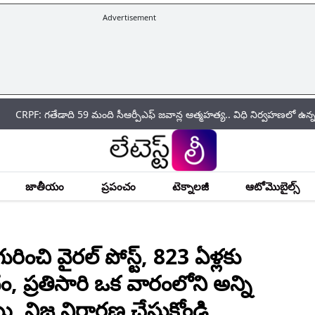
Advertisement
తేడాది 59 మంది సీఆర్పీఎఫ్ జ‌వాన్ల ఆత్మ‌హ‌త్య.. విధి నిర్వహణలో ఉన్న సమయంల
జాతీయం
ప్రపంచం
టెక్నాలజీ
ఆటోమొబైల్స్
రించి వైరల్ పోస్ట్, 823 ఏళ్లకు
, ప్రతిసారి ఒక వారంలోని అన్ని
ి, నిజ నిర్థారణ చేసుకోండి