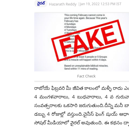
వైరల్
Hazarath Reddy
|
Jan 19, 2022 12:53 PM IST
Fact Check
రాబోయే ఫిబ్రవరి మీ జీవిత కాలంలో మళ్ళీ రాదు
4 మంగళవారాలు, 4 బుధవారాలు, 4 వ గురువారా
సంవత్సరాలకు ఒకసారి జరుగుతుంది.దీన్ని మనీ బ్య
డబ్బు 4 రోజుల్లో వస్తుంది.చైనీస్ ఫెంగ్ షుయ్ ఆధ
సోషల్ మీడియాలో వైరల్ అవుతుంది. ఈ కథనం ద్