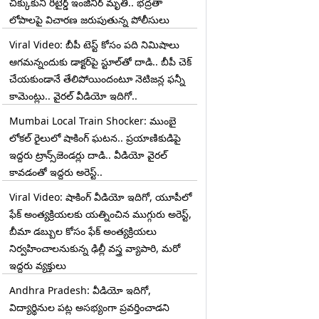
చిక్కుకుని రిటైర్డ్ ఇంజినీర్ మృతి.. భద్రతా
లోపాలపై విచారణ జరుపుతున్న పోలీసులు
Viral Video: బీపీ టెస్ట్‌ కోసం పది నిమిషాలు
ఆగమన్నందుకు డాక్టర్‌పై స్టూల్‌తో దాడి.. బీపీ చెక్
చేయకుండానే తేలిపోయిందంటూ నెటిజన్ల ఫన్నీ
కామెంట్లు.. వైరల్ వీడియో ఇదిగో..
Mumbai Local Train Shocker: ముంబై
లోకల్ రైలులో షాకింగ్ ఘటన.. ప్రయాణికుడిపై
ఇద్దరు ట్రాన్స్‌జెండర్లు దాడి.. వీడియో వైరల్
కావడంతో ఇద్దరు అరెస్ట్..
Viral Video: షాకింగ్ వీడియో ఇదిగో, యూపీలో
ఫేక్ అంత్యక్రియలకు యత్నించిన ముగ్గురు అరెస్ట్,
బీమా డబ్బుల కోసం ఫేక్ అంత్యక్రియలు
నిర్వహించాలనుకున్న ఢిల్లీ వస్త్ర వ్యాపారి, మరో
ఇద్దరు వ్యక్తులు
Andhra Pradesh: వీడియో ఇదిగో,
విద్యార్థినుల పట్ల అసభ్యంగా ప్రవర్తించాడని