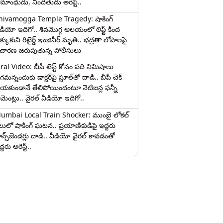
ామాంధుడు, నిందితుడు అరెస్ట్..
hivamogga Temple Tragedy: షాకింగ్
ీడియో ఇదిగో.. శివమొగ్గ ఆలయంలో లిఫ్ట్ కింద
క్కుకుని రిటైర్డ్ ఇంజినీర్ మృతి.. భద్రతా లోపాలపై
ిచారణ జరుపుతున్న పోలీసులు
iral Video: బీపీ టెస్ట్‌ కోసం పది నిమిషాలు
మన్నందుకు డాక్టర్‌పై స్టూల్‌తో దాడి.. బీపీ చెక్
ేయకుండానే తేలిపోయిందంటూ నెటిజన్ల ఫన్నీ
ామెంట్లు.. వైరల్ వీడియో ఇదిగో..
umbai Local Train Shocker: ముంబై లోకల్
ైలులో షాకింగ్ ఘటన.. ప్రయాణికుడిపై ఇద్దరు
రాన్స్‌జెండర్లు దాడి.. వీడియో వైరల్ కావడంతో
్దరు అరెస్ట్..