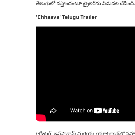
తెలుగులో వ‌స్తోందంటూ ట్రైల‌ర్‌ను విడుద‌ల చేసింది. గ
'Chhaava' Telugu Trailer
(ట్విట్టర్, ఇన్‌స్టాగ్రామ్ మరియు యూట్యూబ్‌తో సహా