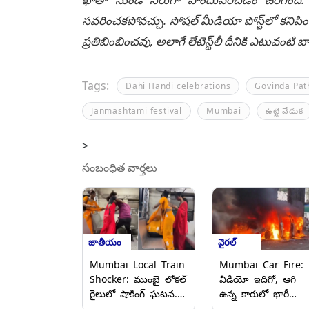
సవరించకపోవచ్చు. సోషల్ మీడియా పోస్ట్‌లో కనిపిం
ప్రతిబింబించవు, అలాగే లేటెస్ట్‌లీ దీనికి ఎటువంట
Tags:
Dahi Handi celebrations
Govinda Pat
Janmashtami festival
Mumbai
ఉట్టి వేడుక‌
>
సంబంధిత వార్తలు
జాతీయం
వైరల్
Mumbai Local Train
Mumbai Car Fire:
Shocker: ముంబై లోకల్
వీడియో ఇదిగో, ఆగి
రైలులో షాకింగ్ ఘటన..
ఉన్న కారులో భారీ
ప్రయాణికుడిపై ఇద్దరు
అగ్నిప్రమాదం, క్షణాల్లోనే