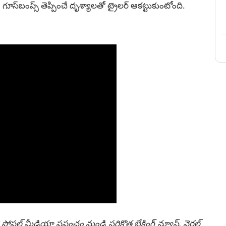
ూస్‌బంప్స్‌ తెప్పించే దృశ్యాల‌తో ట్రైల‌ర్ ఆక‌ట్టుకుంటోంది.
 సోషల్ మీడియా ప్రపంచం నుండి సరికొత్త బ్రేకింగ్ న్యూస్, వైరల్