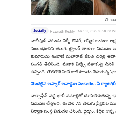
Chhaav
Socially
Hazarath Reddy
|
Mar 03, 2025 03:50 PM IS
బాలీవుడ్ న‌టుడు విక్కీ కౌశల్, ర‌ష్మిక జంట‌గా ల‌క్ష్
సంబంధించిన తెలుగు ట్రైలర్ తాజాగా విడుదల అయ
కుమారుడు శంభాజీ మహరాజ్‌ జీవిత చరిత్ర ఆధార
సంగ‌తి తెలిసిందే. మడాక్‌ ఫిల్మ్స్‌ పతాకంపై దినేశ్
వ‌చ్చింది. తొలిరోజే హిట్ టాక్ సొంతం చేసుకున్న‌ 'ఛావా
మొదలైన ఆస్కార్ అవార్డుల సంబురం.. ఏ క్యాటగిరీ
బాక్సాఫీస్ వ‌ద్ద భారీ వ‌సూళ్ల‌తో దూసుకెళుతున్న ఛ
విడుద‌ల చేస్తోంది. ఈ నెల‌ 7న తెలుగు ప్రేక్ష‌కు
నిర్మాణ సంస్థ విడుద‌ల చేసింది. ధైర్యం, కీర్తిల 