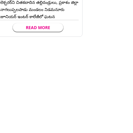
లెక్చ‌ర‌ర్‌ని చిత‌క‌బాదిన త‌ల్లిదండ్రులు, ప్రకాశం జిల్లా
నాగలుప్పలపాడు మండలం నిడమనూరు
జూనియర్ ఇంటర్ కాలేజీలో ఘటన
READ MORE