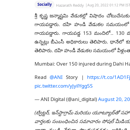
Socially
Hazarath Reddy
|
Aug 20, 2022 01:12 PM IS
శ్రీ కృష్ణ జ‌న్మాష్ట‌మి వేడుక‌ల్లో విషాదం చోటుచ
గాయ‌ప‌డ్డారు. ద‌హి హండి వేడుక‌ల స‌మ‌యంలో మా
గాయ‌ప‌డ్డారు. గాయ‌ప‌డ్డ 153 మందిలో.. 130 మం
ఉన్న‌ట్లు బీఎంసీ అధికారులు తెలిపారు. థానేలో
తెలిపారు. ద‌హి హండీ వేడుక‌ల స‌మ‌యంలో వీళ్లంతా
Mumbai: Over 150 injured during Dahi Ha
Read
@ANI
Story |
https://t.co/1AD1
pic.twitter.com/yJyilYgg5S
— ANI Digital (@ani_digital)
August 20, 2
(ట్విట్టర్, ఇన్‌స్టాగ్రామ్ మరియు యూట్యూబ్‌తో సహా
వార్తలకు సంబంధించిన సమాచారం సోషల్ మీడియా మ
ఖాతా నుండి నేరుగా పొందుపరచడం జరిగింది. లే