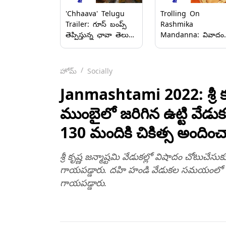
'Chhaava' Telugu
Trolling On
Trailer: గూస్ బంప్స్
Rashmika
తెప్పిస్తున్న ఛావా తెలుగు
Mandanna: వివాదం
ట్రైలర్, ఈ నెల‌ 7న
నేషనల్ క్రష్ రష్మికా
తెలుగు ప్రేక్ష‌కుల
మందన్నా.. చావా
ముందుకు, వీడియో
సినిమా ప్రమోషన్స్‌
హోమ్
Socially
ఇదిగో..
రష్మికా మాటలపై నెటిజన
ఆగ్రహం, ఎందుకో
Janmashtami 2022: శ్రీ కృష్ణ
తెలుసా!
ముంబైలో జ‌రిగిన ఉట్టి వేడు
130 మందికి చికిత్స అందించ
శ్రీ కృష్ణ జ‌న్మాష్ట‌మి వేడుక‌ల్లో విషాదం చోటుచ
గాయ‌ప‌డ్డారు. ద‌హి హండి వేడుక‌ల స‌మ‌యంలో మాన
గాయ‌ప‌డ్డారు.