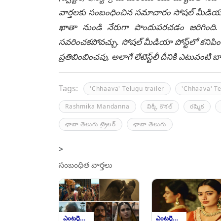
వార్తలకు సంబంధించిన సమాచారం సోషల్ మీడియా మ
ఖాతా నుండి నేరుగా పొందుపరచడం జరిగింది. లే
సవరించకపోవచ్చు. సోషల్ మీడియా పోస్ట్‌లో కనిపిం
ప్రతిబింబించవు, అలాగే లేటెస్ట్‌లీ దీనికి ఎటువంట
Tags:
'Chhaava' Telugu trailer
'Chhaava' Te
Rashmika Mandanna
విక్కీ కౌశల్
ర‌ష్మిక
ఛావా తెలుగు ట్రైలర్
ఛావా తెలుగు
>
సంబంధిత వార్తలు
ఎంటర్టైన్మెంట్
ఎంటర్టైన్మెంట్