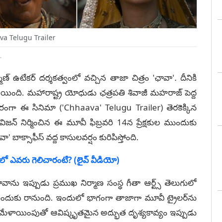
a Telugu Trailer
T
మ‌ణ్ ఉటేక‌ర్ ద‌ర్శ‌క‌త్వంలో వ‌చ్చిన‌ తాజా చిత్రం 'ఛావా'. దీనికి
ింది. మహారాష్ట్ర యోధుడు ఛత్రపతి శివాజీ మహరాజ్ పెద్ద‌
ంగా ఈ సినిమా ('Chhaava' Telugu Trailer) తెర‌కెక్కిన
‌ విజన్ నిర్మించిన ఈ మూవీ ఫిబ్ర‌వ‌రి 14న ప్రేక్ష‌కుల ముందుకు
' బాక్సాఫీస్ వ‌ద్ద కాసులవ‌ర్షం కురిపిస్తోంది.
లో ఎవరు గెలిచారంటే? (లైవ్ వీడియో)
ావాను ఇప్పుడు ప్ర‌ముఖ నిర్మాణ సంస్థ గీతా ఆర్ట్స్‌ తెలుగులో
ల ముందుకు రానుంది. ఇందులో భాగంగా తాజాగా మూవీ ట్రైల‌ర్‌ను
గొప్ప మేళాయింపుతో ఆవిష్కృత‌మైన అద్భుత‌ దృశ్యకావ్యం ఇప్పుడు