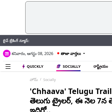
లైవ్ బ్రేకింగ్ న్యూస్:
CRPF: గతేడా
శనివారం, ఆగస్టు 08, 2026
తాజా వార్తలు
QUICKLY
SOCIALLY
రాష్ట్రీయం
హోమ్
Socially
'Chhaava' Telugu Trailer: 
తెలుగు ట్రైలర్, ఈ నెల‌ 7న త
ఇదిగో..