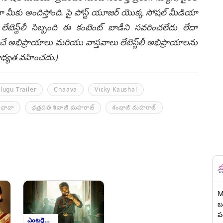
ీకు అందిస్తోంది. పై పోస్ట్ యూజర్ యొక్క సోషల్ మీడియా
టెస్ట్‌లీ సిబ్బంది ఈ కంటెంట్ బాడీని సవరించలేదు లేదా
చే అభిప్రాయాలు మరియు వాస్తవాలు లేటెస్ట్‌లీ అభిప్రాయాలను
ి బాధ్యత వహించదు.)
lugu Trailer
Chaava
Vicky Kaushal
ఛావా
ఛత్రపతి శివాజీ మహరాజ్
శంభాజీ మహరాజ్‌
M
బ
ప
ఎంటర్టైన్మెంట్