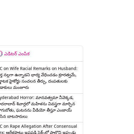
ఎడిటర్ ఎంపిక
C on Wife Racial Remarks on Husband:
్త న‌ల్ల‌గా ఉన్నాడ‌ని భార్య వేధించ‌డం క్రూర‌త్వ‌మే,
ర్ణాటక హైకోర్టు సంచలన తీర్పు, దంపతులకు
ిడాకులు మంజూరు
yderabad Horror: మానవత్వమా నీవెక్కడ,
ైదరాబాద్ శివార్లలో మహిళను వివస్త్రగా మార్చిన
ాగుబోతు, ఘటనను వీడియో తీస్తూ ఎంజాయ్
ేసిన బాటసారులు
C on Rape Allegation After Consensual
x: ఆరేళ్లపాటు ఇష్టపడి సెక్స్‌లో పాల్గొని ఇప్పుడు