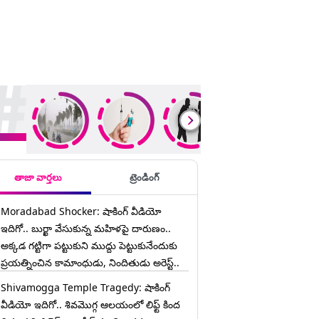
ding Stories
తాజా వార్తలు
ట్రెండింగ్
Moradabad Shocker: షాకింగ్ వీడియో
ఇదిగో.. బుర్ఖా వేసుకున్న మహిళపై దారుణం..
అక్కడ గట్టిగా పట్టుకుని ముద్దు పెట్టుకునేందుకు
ప్రయత్నించిన కామాంధుడు, నిందితుడు అరెస్ట్..
Shivamogga Temple Tragedy: షాకింగ్
వీడియో ఇదిగో.. శివమొగ్గ ఆలయంలో లిఫ్ట్ కింద