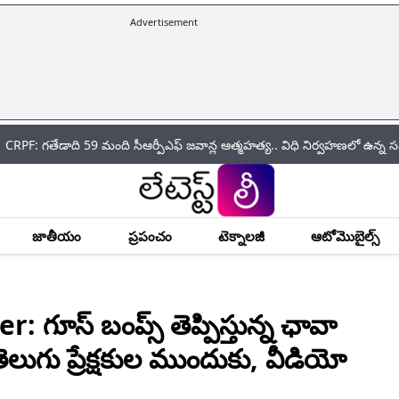
Advertisement
ది 59 మంది సీఆర్పీఎఫ్ జ‌వాన్ల ఆత్మ‌హ‌త్య.. విధి నిర్వహణలో ఉన్న సమయంలోనే 
జాతీయం
ప్రపంచం
టెక్నాలజీ
ఆటోమొబైల్స్
గూస్ బంప్స్ తెప్పిస్తున్న ఛావా
ెలుగు ప్రేక్ష‌కుల ముందుకు, వీడియో