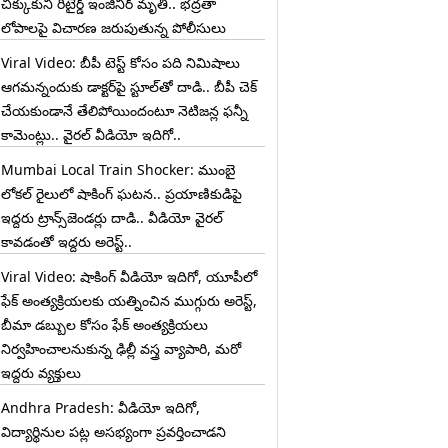
చిక్కుకుని రిటైర్డ్ ఇంజినీర్ మృతి.. భద్రతా
లోపాలపై విచారణ జరుపుతున్న పోలీసులు
Viral Video: బీపీ టెస్ట్‌ కోసం పది నిమిషాలు
ఆగమన్నందుకు డాక్టర్‌పై స్టూల్‌తో దాడి.. బీపీ చెక్
చేయకుండానే తేలిపోయిందంటూ నెటిజన్ల ఫన్నీ
కామెంట్లు.. వైరల్ వీడియో ఇదిగో..
Mumbai Local Train Shocker: ముంబై
లోకల్ రైలులో షాకింగ్ ఘటన.. ప్రయాణికుడిపై
ఇద్దరు ట్రాన్స్‌జెండర్లు దాడి.. వీడియో వైరల్
కావడంతో ఇద్దరు అరెస్ట్..
Viral Video: షాకింగ్ వీడియో ఇదిగో, యూపీలో
ఫేక్ అంత్యక్రియలకు యత్నించిన ముగ్గురు అరెస్ట్,
బీమా డబ్బుల కోసం ఫేక్ అంత్యక్రియలు
నిర్వహించాలనుకున్న ఢిల్లీ వస్త్ర వ్యాపారి, మరో
ఇద్దరు వ్యక్తులు
Andhra Pradesh: వీడియో ఇదిగో,
విద్యార్థినుల పట్ల అసభ్యంగా ప్రవర్తించాడని