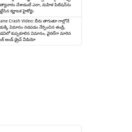
త్యాచారం చేశాడంటే ఎలా, మహిళ పిటిషన్‌ను
ట్టేసిన కర్ణాటక హైకోర్టు
lane Crash Video: బీరు తాగుతూ గాల్లోనే
ొడుక్కి విమానం నడపడం నేర్పించిన తండ్రి,
డవిలో కుప్పకూలిన విమానం, వైరల్‌గా మారిన
రంక్‌ అండ్ డ్రైవ్ వీడియో