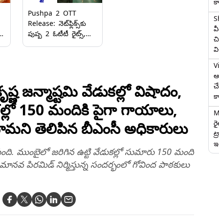
క
Pushpa 2 OTT
S
Release: నెట్‌ఫ్లిక్స్‌కు
వ
లో
పుష్ప 2 ఓటీటీ రైట్స్,
చి
దాదాపు రూ. 250
వ
కోట్లకు ఒప్పందం
కుదుర్చుకున్నట్లుగా
V
్ల
వార్తలు, స్ట్రీమింగ్
ఆగ
ఎప్పుడంటే..
చ
 జ‌న్మాష్ట‌మి వేడుక‌ల్లో విషాదం,
క
క‌ల్లో 150 మందికి పైగా గాయాలు,
M
ర
ామ‌ని తెలిపిన బీఎంసీ అధికారులు
ట్
ఇద
ేసుకుంది. ముంబైలో జ‌రిగిన ఉట్టి వేడుక‌ల్లో సుమారు 150 మంది
‌వ పిర‌మిడ్ నిర్మిస్తున్న సంద‌ర్భంలో గోవింద పాఠ‌కులు