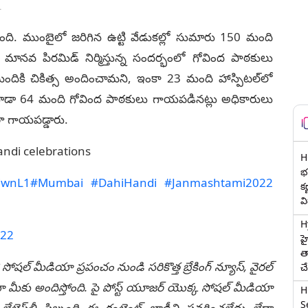
T
ేసుకుంది. ముంబైలో జ‌రిగిన ఉట్టి వేడుక‌ల్లో సుమారు 150 మంది
న‌వ పిర‌మిడ్ నిర్మిస్తున్న సంద‌ర్భంలో గోవింద పాఠ‌కులు
దికి చికిత్స అందించామ‌ని, ఇంకా 23 మంది హాస్పిట‌ల్‌లో
 కూడా 64 మంది గోవింద పాఠ‌కులు గాయ‌ప‌డిన‌ట్లు అధికారులు
 గాయ‌ప‌డ్డారు.
ndi celebrations
H
భర
FjwnL1
#Mumbai
#DahiHandi
#Janmashtami2022
క
వ
H
022
హ
త
 సోషల్ మీడియా ప్రపంచం నుండి సరికొత్త బ్రేకింగ్ న్యూస్, వైరల్
చ
ీకు అందిస్తోంది. పై పోస్ట్ యూజర్ యొక్క సోషల్ మీడియా
H
Se
టెస్ట్‌లీ సిబ్బంది ఈ కంటెంట్ బాడీని సవరించలేదు లేదా