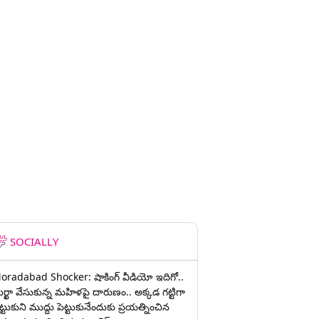
SOCIALLY
oradabad Shocker: షాకింగ్ వీడియో ఇదిగో..
ుర్ఖా వేసుకున్న మహిళపై దారుణం.. అక్కడ గట్టిగా
ట్టుకుని ముద్దు పెట్టుకునేందుకు ప్రయత్నించిన