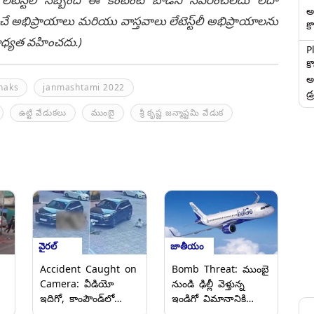
అ
చే అభిప్రాయాలు మరియు వాస్తవాలు లేటెస్ట్‌లీ అభిప్రాయాలను
కొ
ి బాధ్యత వహించదు.)
P
క
అ
haks
janmashtami 2022
డ్
ఉట్టి వేడుక‌లు
ముంబై
శ్రీ కృష్ణ జ‌న్మాష్ట‌మి వేడుక‌
వైరల్
జాతీయం
Accident Caught on
Bomb Threat: ముంబై
Camera: వీడియో
నుండి ఢిల్లీ వెళ్తున్న
ఇదిగో, కాంపౌండ్‌లో
ఇండిగో విమానానికి
ఆడుకుంటుండగా ఏడేళ్ల
బాంబు బెదిరింపు,