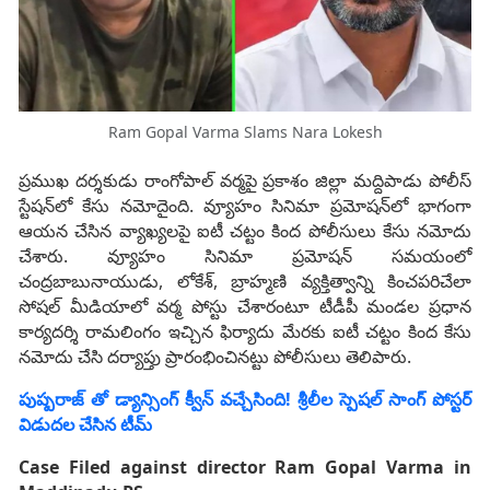
Ram Gopal Varma Slams Nara Lokesh
ప్రముఖ దర్శకుడు రాంగోపాల్ వర్మపై ప్రకాశం జిల్లా మద్దిపాడు పోలీస్
స్టేషన్‌లో కేసు నమోదైంది. వ్యూహం సినిమా ప్రమోషన్‌లో భాగంగా
ఆయన చేసిన వ్యాఖ్యలపై ఐటీ చట్టం కింద పోలీసులు కేసు నమోదు
చేశారు. వ్యూహం సినిమా ప్రమోషన్‌ సమయంలో
చంద్రబాబునాయుడు, లోకేశ్, బ్రాహ్మణి వ్యక్తిత్వాన్ని కించపరిచేలా
సోషల్ మీడియాలో వర్మ పోస్టు చేశారంటూ టీడీపీ మండల ప్రధాన
కార్యదర్శి రామలింగం ఇచ్చిన ఫిర్యాదు మేరకు ఐటీ చట్టం కింద కేసు
నమోదు చేసి దర్యాప్తు ప్రారంభించినట్టు పోలీసులు తెలిపారు.
పుష్ప‌రాజ్ తో డ్యాన్సింగ్ క్వీన్ వ‌చ్చేసింది! శ్రీ‌లీల స్పెష‌ల్ సాంగ్ పోస్ట‌ర్
విడుద‌ల చేసిన టీమ్
Case Filed against director Ram Gopal Varma in