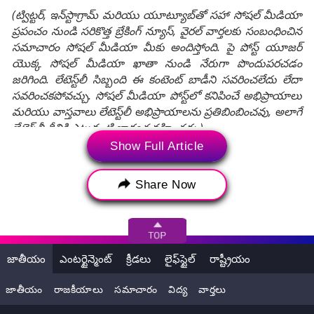
(ట్విట్టర్, ఇన్‌స్టాగ్రామ్ మరియు యూట్యూబ్‌తో సహా సోషల్ మీడియా
ప్రపంచం నుండి సరికొత్త బ్రేకింగ్ న్యూస్, వైరల్ వార్తలకు సంబంధించిన
సమాచారం సోషల్ మీడియా మీకు అందిస్తోంది. పై పోస్ట్ యూజర్
యొక్క సోషల్ మీడియా ఖాతా నుండి నేరుగా పొందుపరచడం
జరిగింది. లేటెస్ట్‌లీ సిబ్బంది ఈ కంటెంట్ బాడీని సవరించలేదు లేదా
సవరించకపోవచ్చు. సోషల్ మీడియా పోస్ట్‌లో కనిపించే అభిప్రాయాలు
మరియు వాస్తవాలు లేటెస్ట్‌లీ అభిప్రాయాలను ప్రతిబింబించవు, అలాగే
లేటెస్ట్‌లీ దీనికి ఎటువంటి బాధ్యత వహించదు.)
Show Full Article
Tags:
Maddipadu Police Stattion
Share Now
Vyuham Movie
Case Filed against director Ram Gopal Varma
Andhra Pradesh
director Ram Gopal Varma
జాతీయం
ఎంటర్టైన్మెంట్
క్రీడలు
లైఫ్‌స్టైల్
రాష్ట్రీయం
ప్రముఖ దర్శకుడు రాంగోపాల్ వర్మ
మద్దిపాడు పోలీస్ స్టేషన్‌
జాతీయం
రాజకీయాలు
సమాచారం
విద్య
వార్తలు
రాంగోపాల్ వర్మ
వ్యూహం సినిమా ప్రమోషన్‌