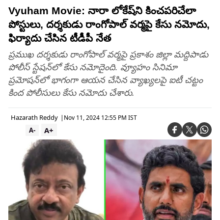
Vyuham Movie: నారా లోకేష్‌ని కించపరిచేలా
పోస్టులు, దర్శకుడు రాంగోపాల్ వర్మపై కేసు నమోదు,
ఫిర్యాదు చేసిన టీడీపీ నేత
ప్రముఖ దర్శకుడు రాంగోపాల్ వర్మపై ప్రకాశం జిల్లా మద్దిపాడు
పోలీస్ స్టేషన్‌లో కేసు నమోదైంది. వ్యూహం సినిమా
ప్రమోషన్‌లో భాగంగా ఆయన చేసిన వ్యాఖ్యలపై ఐటీ చట్టం
కింద పోలీసులు కేసు నమోదు చేశారు.
Hazarath Reddy
|
Nov 11, 2024 12:55 PM IST
A+
A-