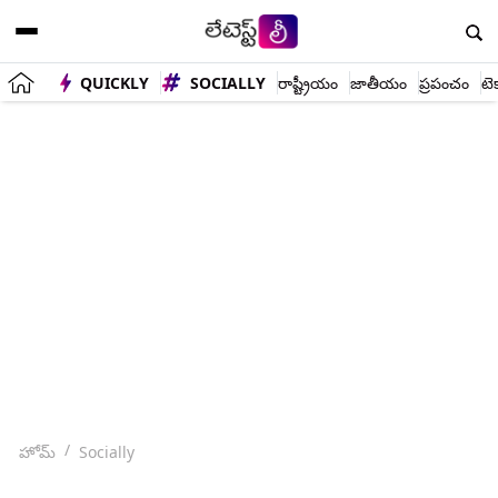
QUICKLY
SOCIALLY
రాష్ట్రీయం
జాతీయం
ప్రపంచం
టె
హోమ్
Socially