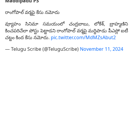
Maddipadu PS
రాంగోపాల్ వర్మపై కేసు నమోదు
వ్యూహం సినిమా సమయంలో చంద్రబాబు, లోకేశ్, బ్రాహ్మణిని
కించపరిచేలా పోస్టు పెట్టాడని రాంగోపాల్ వర్మపై మద్దిపాడు పీఎస్లో ఐటీ
చట్టం కింద కేసు నమోదు.
pic.twitter.com/MdMZsAbut2
— Telugu Scribe (@TeluguScribe)
November 11, 2024