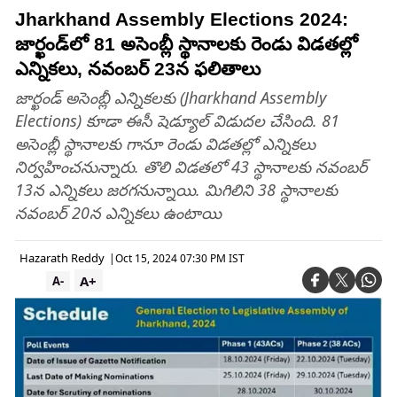
Jharkhand Assembly Elections 2024:
జార్ఖండ్‌‌లో 81 అసెంబ్లీ స్థానాలకు రెండు విడతల్లో
ఎన్నికలు, నవంబర్‌ 23న ఫలితాలు
జార్ఖండ్‌ అసెంబ్లీ ఎన్నికలకు (Jharkhand Assembly
Elections) కూడా ఈసీ షెడ్యూల్‌ విడుదల చేసింది. 81
అసెంబ్లీ స్థానాలకు గానూ రెండు విడతల్లో ఎన్నికలు
నిర్వహించనున్నారు. తొలి విడతలో 43 స్థానాలకు నవంబర్‌
13న ఎన్నికలు జరగనున్నాయి. మిగిలిని 38 స్థానాలకు
నవంబర్‌ 20న ఎన్నికలు ఉంటాయి
Hazarath Reddy
|
Oct 15, 2024 07:30 PM IST
A+
A-