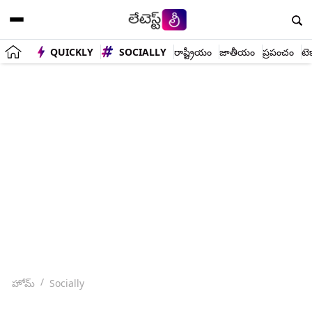
QUICKLY
SOCIALLY
రాష్ట్రీయం
జాతీయం
ప్రపంచం
టె
హోమ్
Socially