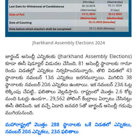
Jharkhand Assembly Elections 2024
జార్ఖండ్‌ అసెంబ్లీ ఎన్నికలకు (Jharkhand Assembly Elections)
కూడా ఈసీ షెడ్యూల్‌ విడుదల చేసింది. 81 అసెంబ్లీ స్థానాలకు గానూ
రెండు విడతల్లో ఎన్నికలు నిర్వహించనున్నారు. తొలి విడతలో 43
స్థానాలకు నవంబర్‌ 13న ఎన్నికలు జరగనున్నాయి. మిగిలిని 38
స్థానాలకు నవంబర్‌ 20న ఎన్నికలు ఉంటాయి. ఇక నవంబర్‌ 23న ఓట్ల
లెక్కింపు చేపట్టి.. ఫలితాలు వెల్లడిస్తారు. రాష్ట్రంలో మొత్తం 2.6 కోట్ల
మంది ఓటర్లు ఉండగా.. 29,562 పోలింగ్‌ కేంద్రాలు ఏర్పాటు చేసినట్లు
ఈసీ తెలిపింది. ఇక వచ్చే ఏడాది జనవరి 5తో జార్ఖండ్‌ అసెంబ్లీ గడువు
ముగియనుంది.
మహారాష్ట్రలో మొత్తం 288 స్థానాలకు ఒకే విడతలో ఎన్నికలు,
నవంబర్‌ 20న ఎన్నికలు, 23న ఫలితాలు