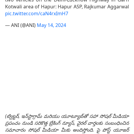
Kotwali area of Hapur: Hapur ASP, Rajkumar Aggarwal
pic.twitter.com/caN4rxImH7
— ANI (@ANI)
May 14, 2024
(ట్విట్టర్, ఇన్‌స్టాగ్రామ్ మరియు యూట్యూబ్‌తో సహా సోషల్ మీడియా
ప్రపంచం నుండి సరికొత్త బ్రేకింగ్ న్యూస్, వైరల్ వార్తలకు సంబంధించిన
సమాచారం సోషల్ మీడియా మీకు అందిస్తోంది. పై పోస్ట్ యూజర్