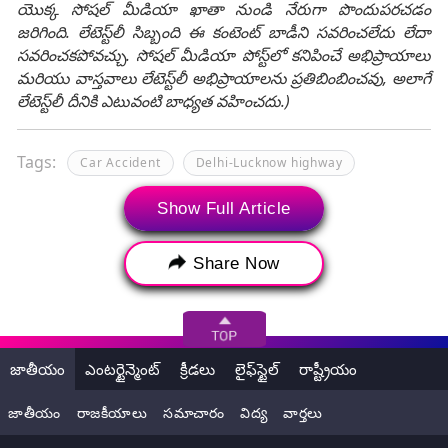
యొక్క సోషల్ మీడియా ఖాతా నుండి నేరుగా పొందుపరచడం
జరిగింది. లేటెస్ట్‌లీ సిబ్బంది ఈ కంటెంట్ బాడీని సవరించలేదు లేదా
సవరించకపోవచ్చు. సోషల్ మీడియా పోస్ట్‌లో కనిపించే అభిప్రాయాలు
మరియు వాస్తవాలు లేటెస్ట్‌లీ అభిప్రాయాలను ప్రతిబింబించవు, అలాగే
లేటెస్ట్‌లీ దీనికి ఎటువంటి బాధ్యత వహించదు.)
Tags:
Car Accident
Delhi-Lucknow highway
LIve breaking news headlines
road accident
Show Full Article
Uttar Pradesh
Uttar Pradesh Road Accident
Share Now
ఉత్త‌ర‌ప్ర‌దేశ్‌
ఘోర రోడ్డు ప్రమాదం
జాతీయం
ఎంటర్టైన్మెంట్
క్రీడలు
లైఫ్‌స్టైల్
రాష్ట్రీయం
జాతీయం
రాజకీయాలు
సమాచారం
విద్య
వార్తలు