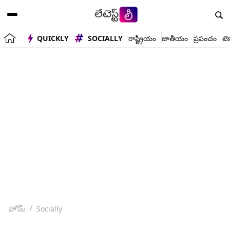
QUICKLY
SOCIALLY
రాష్ట్రీయం
జాతీయం
ప్రపంచం
టె
హోమ్
Socially