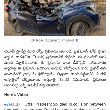
UP Road Accident (Photo-ANI)
యూపీ హైవేపై ఘోర రోడ్డు ప్ర‌మాదం జ‌రిగింది. బ్ర‌జ్‌ఘాట్ టోల్ ప్లాజా
వ‌ద్ద ఓ కారు(Car Crash) ప్ర‌మాదానికి గురైంది. ఈ ఘ‌ట‌న‌లో ఆరు
మంది మృతిచెందారు. ఓ ట్ర‌క్కును కారు ఢీకొన్న‌ది. సోమ‌వారం
అర్థ‌రాత్రి ఈ ప్ర‌మాదం జ‌రిగింది. అదుపు కోల్పోయిన కారు డ్రైవ‌ర్ త‌న
వాహ‌నంతో ట్ర‌క్కును ఢీకొన్నాడు. తీవ్రంగా గాయ‌ప‌డ్డ‌వారిని మీర‌ట్
ఆస్ప‌త్రిలో చేర్పించారు. అర్థ‌రాత్రి 12.30 నిమిషాల‌కు ప్ర‌మాదం
జ‌రిగిన‌ట్లు ఎస్పీ అభిషేక్ వ‌ర్మ తెలిపారు.
Here's Video
#WATCH
| Uttar Pradesh: Six died in collision between
two vehicles on the Delhi-Lucknow Highway in Garh