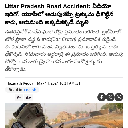
Uttar Pradesh Road Accident: వీడియో
ఇదిగో, యూపీలో అదుపుతప్పి ట్రక్కును ఢీకొట్టిన
కారు, ఆరుమంది అక్కడికక్కడే మృతి
ఉత్త‌ర‌ప్ర‌దేశ్ హైవేపై ఘోర రోడ్డు ప్ర‌మాదం జ‌రిగింది. బ్ర‌జ్‌ఘాట్
టోల్ ప్లాజా వ‌ద్ద ఓ కారు(Car Crash) ప్ర‌మాదానికి గురైంది.
ఈ ఘ‌ట‌న‌లో ఆరు మంది మృతిచెందారు. ఓ ట్ర‌క్కును కారు
ఢీకొన్న‌ది. సోమ‌వారం అర్థ‌రాత్రి ఈ ప్ర‌మాదం జ‌రిగింది. అదుపు
కోల్పోయిన కారు డ్రైవ‌ర్ త‌న వాహ‌నంతో ట్ర‌క్కును
ఢీకొన్నాడు.
Hazarath Reddy
|
May 14, 2024 10:21 AM IST
Read in
English
A+
A-