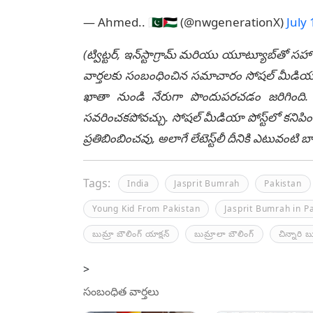
— Ahmed.. 🇵🇰🇵🇸 (@nwgenerationX)
July
(ట్విట్టర్, ఇన్‌స్టాగ్రామ్ మరియు యూట్యూబ్‌తో సహా
వార్తలకు సంబంధించిన సమాచారం సోషల్ మీడియా మ
ఖాతా నుండి నేరుగా పొందుపరచడం జరిగింది. లే
సవరించకపోవచ్చు. సోషల్ మీడియా పోస్ట్‌లో కనిపిం
ప్రతిబింబించవు, అలాగే లేటెస్ట్‌లీ దీనికి ఎటువంట
Tags:
India
Jasprit Bumrah
Pakistan
Young Kid From Pakistan
Jasprit Bumrah in P
బుమ్రా బౌలింగ్‌ యాక్షన్‌
బుమ్రాలా బౌలింగ్‌
చిన్నారి బ
>
సంబంధిత వార్తలు