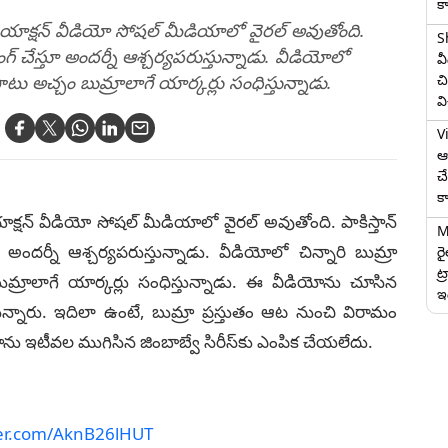
క
గ్‌ యాక్షన్‌ వీడియో సోషల్ మీడియాలో వైరల్ అవుతోంది.
S
లింగ్‌ చేస్తూ అందర్నీ ఆశ్చర్యపరుస్తున్నాడు. వీడియోలో
వ
చి
పాటు అచ్చం బుమ్రాలాగే యార్కర్లు సంధిస్తున్నాడు.
వ
V
ఆగ
చ
క
 యాక్షన్‌ వీడియో సోషల్ మీడియాలో వైరల్ అవుతోంది. పాకిస్తాన్
M
్తూ అందర్నీ ఆశ్చర్యపరుస్తున్నాడు. వీడియోలో చిన్నారి బుమ్రా
ర
ట్
మ్రాలాగే యార్కర్లు సంధిస్తున్నాడు. ఈ వీడియోను చూసిన
ఇద
్తున్నారు. ఇదిలా ఉంటే, బుమ్రా ప్రస్తుతం ఆట నుంచి విరామం
్రాను ఇటీవల ముగిసిన జింబాబ్వే సిరీస్‌కు ఎంపిక చేయలేదు.
ter.com/AknB26lHUT