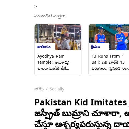
>
సంబంధిత వార్తలు
జాతీయం
క్రీడలు
Ayodhya Ram
13 Runs From 1
Temple: అయోధ్య
Ball: ఒక బాల్‌కి 13
బాలరాముడికి కేజీ
పరుగులు, ప్రపంచ రికార్
బంగారం, 13 కిలోల
నెలకొల్పిన భారత య
వెండితో ధనస్సు,
సంచలనం యశస్వీ
భద్రాచలంలో ప్రత్యేక
జైస్వాల్, వీడియో ఇదిగో
హోమ్
Socially
పూజలు చేయించిన
తెలంగాణ భక్తులు
Pakistan Kid Imitates J
జస్ప్రీత్‌ బుమ్రాని చూశారా, అ
చేస్తూ ఆశ్చర్యపరుస్తున్న దా