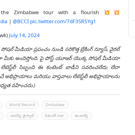
 the Zimbabwe tour with a flourish 💥💥
dia
|
@BCCI
pic.twitter.com/7dF3SR5Yg1
twk)
July 14, 2024
 సోషల్ మీడియా ప్రపంచం నుండి సరికొత్త బ్రేకింగ్ న్యూస్, వైరల్
ీకు అందిస్తోంది. పై పోస్ట్ యూజర్ యొక్క సోషల్ మీడియా
టెస్ట్‌లీ సిబ్బంది ఈ కంటెంట్ బాడీని సవరించలేదు లేదా
చే అభిప్రాయాలు మరియు వాస్తవాలు లేటెస్ట్‌లీ అభిప్రాయాలను
ి బాధ్యత వహించదు.)
World Record
Zimbabwe
యశస్వీ జైస్వాల్
సికందర్ రజా
జింబాబ్వే