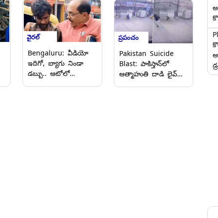
అ
కొ
P
వైరల్
ప్రపంచం
క
Bengaluru: వీడియో
Pakistan Suicide
అ
ఇదిగో, బ్యాగు నిండా
Blast: పాకిస్తాన్‌లో
డ్
డబ్బు.. ఆటోలో
ఆత్మాహుతి దాడి లైవ్
మరచిపోయిన
వీడియో ఇదిగో,
ప్రయాణికుడు,
పారామిలిటరీ ఫోర్స్
నిజాయితీగా ఆ డబ్బును
ప్రధాన కార్యాలయంపై
ు
మరచిపోయిన వ్యక్తికి
ముష్కరులు దాడి,
లీ
అందజేసిన ఆటో డ్రైవర్‌,
ఇద్దరు FC కమాండోలు
సోషల్ మీడియాలో
మృతి
ప్రశంసల వెల్లువ