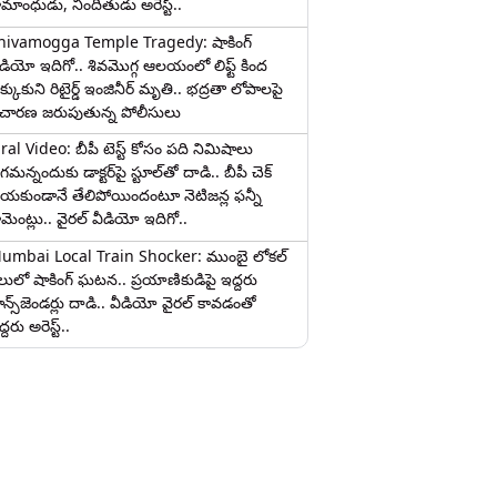
ామాంధుడు, నిందితుడు అరెస్ట్..
hivamogga Temple Tragedy: షాకింగ్
ీడియో ఇదిగో.. శివమొగ్గ ఆలయంలో లిఫ్ట్ కింద
క్కుకుని రిటైర్డ్ ఇంజినీర్ మృతి.. భద్రతా లోపాలపై
ిచారణ జరుపుతున్న పోలీసులు
iral Video: బీపీ టెస్ట్‌ కోసం పది నిమిషాలు
మన్నందుకు డాక్టర్‌పై స్టూల్‌తో దాడి.. బీపీ చెక్
ేయకుండానే తేలిపోయిందంటూ నెటిజన్ల ఫన్నీ
ామెంట్లు.. వైరల్ వీడియో ఇదిగో..
umbai Local Train Shocker: ముంబై లోకల్
ైలులో షాకింగ్ ఘటన.. ప్రయాణికుడిపై ఇద్దరు
రాన్స్‌జెండర్లు దాడి.. వీడియో వైరల్ కావడంతో
్దరు అరెస్ట్..