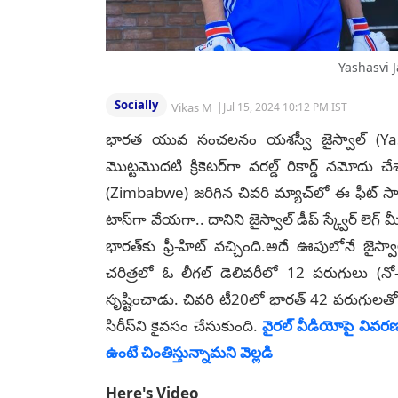
Yashasvi 
Socially
Vikas M
|
Jul 15, 2024 10:12 PM IST
భారత యువ సంచలనం యశస్వీ జైస్వాల్ (Yas
మొట్టమొదటి క్రికెటర్‌గా వరల్డ్ రికార్డ్ నమోదు 
(Zimbabwe) జరిగిన చివరి మ్యాచ్‌లో ఈ ఫీట్ సా
టాస్‌గా వేయగా.. దానిని జైస్వాల్ డీప్ స్క్వేర్ ల
భారత్‌కు ఫ్రీ-హిట్ వచ్చింది.అదే ఊపులోనే జైస్వాల
చరిత్రలో ఓ లీగల్ డెలివరీలో 12 పరుగులు (నో-బాల
సృష్టించాడు. చివరి టీ20లో భారత్ 42 పరుగు
సిరీస్‌ని కైవసం చేసుకుంది.
వైరల్ వీడియోపై వివ
ఉంటే చింతిస్తున్నామని వెల్లడి
Here's Video