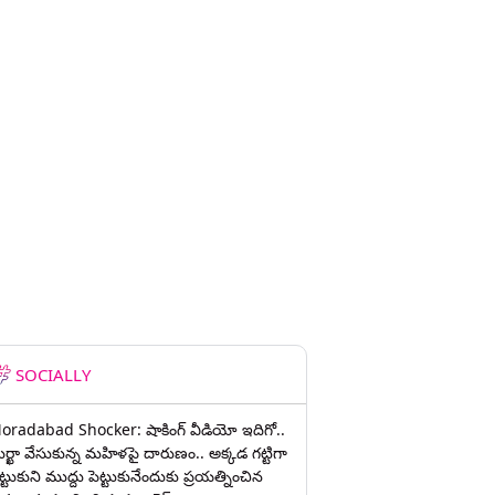
SOCIALLY
oradabad Shocker: షాకింగ్ వీడియో ఇదిగో..
ుర్ఖా వేసుకున్న మహిళపై దారుణం.. అక్కడ గట్టిగా
ట్టుకుని ముద్దు పెట్టుకునేందుకు ప్రయత్నించిన