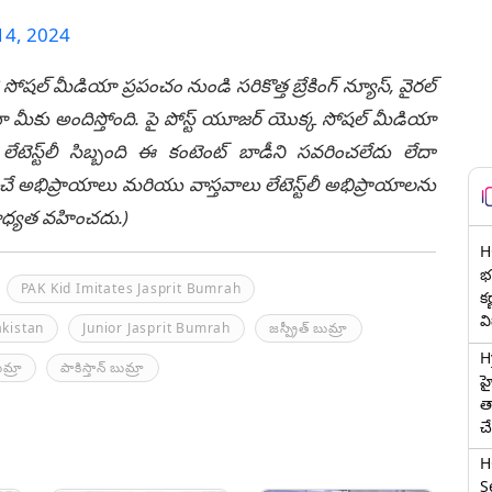
 14, 2024
 సోషల్ మీడియా ప్రపంచం నుండి సరికొత్త బ్రేకింగ్ న్యూస్, వైరల్
ీకు అందిస్తోంది. పై పోస్ట్ యూజర్ యొక్క సోషల్ మీడియా
టెస్ట్‌లీ సిబ్బంది ఈ కంటెంట్ బాడీని సవరించలేదు లేదా
చే అభిప్రాయాలు మరియు వాస్తవాలు లేటెస్ట్‌లీ అభిప్రాయాలను
ి బాధ్యత వహించదు.)
H
భర
PAK Kid Imitates Jasprit Bumrah
క
వ
akistan
Junior Jasprit Bumrah
జస్ప్రీత్‌ బుమ్రా
H
ుమ్రా
పాకిస్తాన్‌ బుమ్రా
హ
త
చ
H
Se