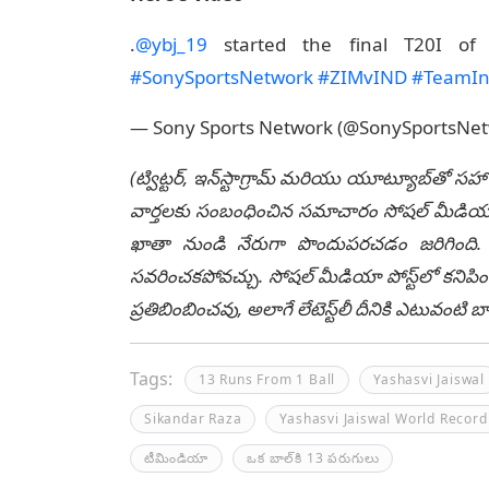
.
@ybj_19
started the final T20I of
#SonySportsNetwork
#ZIMvIND
#TeamIn
— Sony Sports Network (@SonySportsNe
(ట్విట్టర్, ఇన్‌స్టాగ్రామ్ మరియు యూట్యూబ్‌తో సహా
వార్తలకు సంబంధించిన సమాచారం సోషల్ మీడియా మ
ఖాతా నుండి నేరుగా పొందుపరచడం జరిగింది. లే
సవరించకపోవచ్చు. సోషల్ మీడియా పోస్ట్‌లో కనిపిం
ప్రతిబింబించవు, అలాగే లేటెస్ట్‌లీ దీనికి ఎటువంట
Tags:
13 Runs From 1 Ball
Yashasvi Jaiswal
Sikandar Raza
Yashasvi Jaiswal World Record
టీమిండియా
ఒక బాల్‌కి 13 పరుగులు