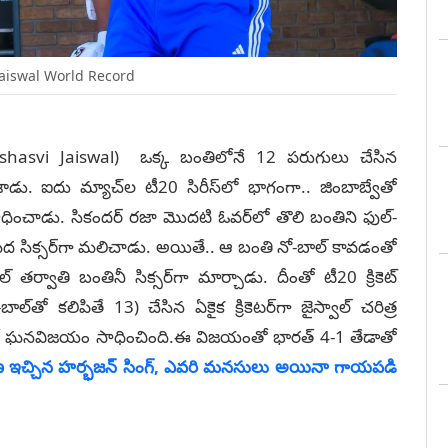
Jaiswal World Record
hasvi Jaiswal) ఒక్క బంతిలోనే 12 పరుగులు చేసిన
చేశాడు. ఐదు మ్యాచ్‌ల టీ20 సిరీస్‌లో భాగంగా.. జింబాబ్వేతో
ధించాడు. సికందర్ రజా మొదటి ఓవర్‌లో తొలి బంతిని ఫుల్-
ెగ్ మీద సిక్సర్‌గా మలిచాడు. అయితే.. ఆ బంతి నో-బాల్ కావడంతో
్ తర్వాతి బంతినీ సిక్సర్‌గా మార్చాడు. దీంతో టీ20 క్రికెట్
్‌తో కలిపితే 13) చేసిన ఏకైక క్రికెటర్‌గా జైస్వాల్ చరిత్ర
లతో ఘనవిజయం సాధించింది.ఈ విజయంతో భారత్ 4-1 తేడాతో
రణ ఇచ్చిన హర్భజన్ సింగ్, ఎవరి మనసులు అయినా గాయపడి