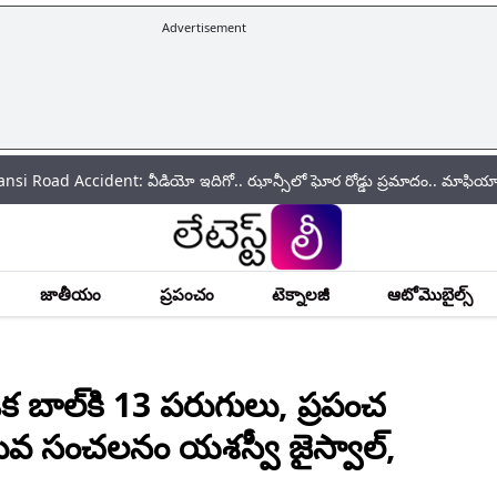
Advertisement
ident: వీడియో ఇదిగో.. ఝాన్సీలో ఘోర రోడ్డు ప్రమాదం.. మాఫియా డాన్ అతీక్ అ
జాతీయం
ప్రపంచం
టెక్నాలజీ
ఆటోమొబైల్స్
బాల్‌కి 13 పరుగులు, ప్రపంచ
 యువ సంచలనం యశస్వీ జైస్వాల్,