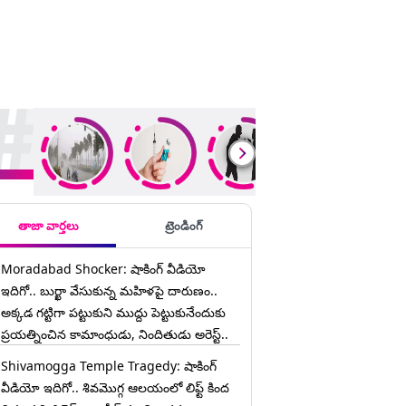
ding Stories
తాజా వార్తలు
ట్రెండింగ్
Moradabad Shocker: షాకింగ్ వీడియో
ఇదిగో.. బుర్ఖా వేసుకున్న మహిళపై దారుణం..
అక్కడ గట్టిగా పట్టుకుని ముద్దు పెట్టుకునేందుకు
ప్రయత్నించిన కామాంధుడు, నిందితుడు అరెస్ట్..
Shivamogga Temple Tragedy: షాకింగ్
వీడియో ఇదిగో.. శివమొగ్గ ఆలయంలో లిఫ్ట్ కింద