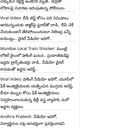
చిక్కుకుని రిటైర్డ్ ఇంజినీర్ మృతి.. భద్రతా
లోపాలపై విచారణ జరుపుతున్న పోలీసులు
Viral Video: బీపీ టెస్ట్‌ కోసం పది నిమిషాలు
ఆగమన్నందుకు డాక్టర్‌పై స్టూల్‌తో దాడి.. బీపీ చెక్
చేయకుండానే తేలిపోయిందంటూ నెటిజన్ల ఫన్నీ
కామెంట్లు.. వైరల్ వీడియో ఇదిగో..
Mumbai Local Train Shocker: ముంబై
లోకల్ రైలులో షాకింగ్ ఘటన.. ప్రయాణికుడిపై
ఇద్దరు ట్రాన్స్‌జెండర్లు దాడి.. వీడియో వైరల్
కావడంతో ఇద్దరు అరెస్ట్..
Viral Video: షాకింగ్ వీడియో ఇదిగో, యూపీలో
ఫేక్ అంత్యక్రియలకు యత్నించిన ముగ్గురు అరెస్ట్,
బీమా డబ్బుల కోసం ఫేక్ అంత్యక్రియలు
నిర్వహించాలనుకున్న ఢిల్లీ వస్త్ర వ్యాపారి, మరో
ఇద్దరు వ్యక్తులు
Andhra Pradesh: వీడియో ఇదిగో,
విద్యార్థినుల పట్ల అసభ్యంగా ప్రవర్తించాడని