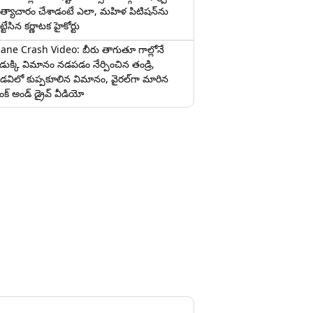
త్యాచారం చేశాడంటే ఎలా, మహిళ పిటిషన్‌ను
ట్టేసిన కర్ణాటక హైకోర్టు
lane Crash Video: బీరు తాగుతూ గాల్లోనే
ొడుక్కి విమానం నడపడం నేర్పించిన తండ్రి,
డవిలో కుప్పకూలిన విమానం, వైరల్‌గా మారిన
రంక్‌ అండ్ డ్రైవ్ వీడియో