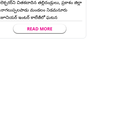
లెక్చ‌ర‌ర్‌ని చిత‌క‌బాదిన త‌ల్లిదండ్రులు, ప్రకాశం జిల్లా
నాగలుప్పలపాడు మండలం నిడమనూరు
జూనియర్ ఇంటర్ కాలేజీలో ఘటన
READ MORE