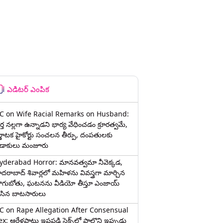
ఎడిటర్ ఎంపిక
C on Wife Racial Remarks on Husband:
్త న‌ల్ల‌గా ఉన్నాడ‌ని భార్య వేధించ‌డం క్రూర‌త్వ‌మే,
ర్ణాటక హైకోర్టు సంచలన తీర్పు, దంపతులకు
ిడాకులు మంజూరు
yderabad Horror: మానవత్వమా నీవెక్కడ,
ైదరాబాద్ శివార్లలో మహిళను వివస్త్రగా మార్చిన
ాగుబోతు, ఘటనను వీడియో తీస్తూ ఎంజాయ్
ేసిన బాటసారులు
C on Rape Allegation After Consensual
x: ఆరేళ్లపాటు ఇష్టపడి సెక్స్‌లో పాల్గొని ఇప్పుడు