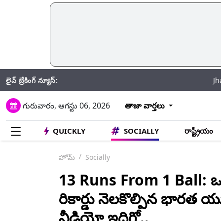
లైవ్ బ్రేకింగ్ న్యూస్:
Jhansi Road Acc
గురువారం, ఆగస్టు 06, 2026
తాజా వార్తలు
QUICKLY
SOCIALLY
రాష్ట్రీయం
హోమ్
Socially
13 Runs From 1 Ball: ఒక 
రికార్డు నెలకొల్పిన భారత
వీడియో ఇదిగో..