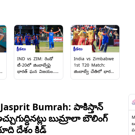
క్రీడలు
క్రీడలు
IND vs ZIM: రెండో
India vs Zimbabwe
టీ-20లో జింబాబ్వేపై
1st T20 Match:
డు
భారత్‌ ఘన విజయం..
జింబాబ్వే చేతిలో భారత్
ువ
134 పరుగులకే జింబాబ్వే
ఘోర ఓటమి.. 102
ఆలౌట్.. 100 పరుగుల
పరుగులకు ఆలౌటైన టీం
..
తేడాతో గెలిచిన
ఇండియా.. 13 పరుగుల
టీమిండియా..
తేడాతో జింబాబ్వే
సంచలన విజయం
asprit Bumrah: పాకిస్తాన్
చ్చుగుద్దినట్లు బుమ్రాలా బౌలింగ్‌
M
బ
యాది దేశం కిడ్
ప