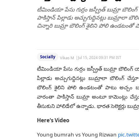
టీమిండియా పేసు గుర్రం జస్ప్రీత్‌ బుమ్రా బౌలిం
పాకిస్తాన్ పిల్లాడు అచ్చుగుద్దినట్లు బుమ్రాలా బౌ
చిన్నారి బుమ్రా బౌలింగ్‌ శైలిని పోలి ఉండటంతో 
Socially
Vikas M
|
Jul 15, 2024 09:31 PM IST
టీమిండియా పేసు గుర్రం జస్ప్రీత్‌ బుమ్రా బౌలింగ్‌
పిల్లాడు అచ్చుగుద్దినట్లు బుమ్రాలా బౌలింగ్‌ చేస
బౌలింగ్‌ శైలిని పోలి ఉండటంతో పాటు అచ్చం బు
వారంతా పాకిస్తాన్‌ బుమ్రా అంటూ కామెంట్లు చేస
తీసుకుని హాలిడేలో ఉన్నాడు. భారత సెలెక్టర్లు బుమ
Here's Video
Young bumrah vs Young Rizwan
pic.twit