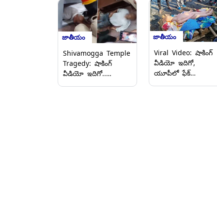
జాతీయం
జాతీయం
Viral Video: షాకింగ్
Shivamogga Temple
వీడియో ఇదిగో,
Tragedy: షాకింగ్
యూపీలో ఫేక్
వీడియో ఇదిగో..
అంత్యక్రియలకు
శివమొగ్గ ఆలయంలో లిఫ్ట్
యత్నించిన ముగ్గురు
కింద చిక్కుకుని రిటైర్డ్
అరెస్ట్, బీమా డబ్బుల
ఇంజినీర్ మృతి.. భద్రతా
కోసం ఫేక్ అంత్యక్రియల
లోపాలపై విచారణ
నిర్వహించాలనుకున్న ఢిల్
జరుపుతున్న పోలీసులు
వస్త్ర వ్యాపారి, మరో
ఇద్దరు వ్యక్తులు