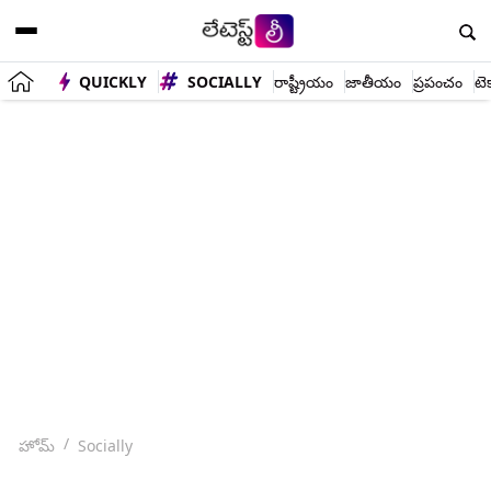
QUICKLY
SOCIALLY
రాష్ట్రీయం
జాతీయం
ప్రపంచం
టె
హోమ్
Socially