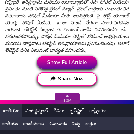
(ట్విట్టర్, ఇన్‌స్టాగ్రామ్ మరియు యూట్యూబ్‌తో సహా సోషల్ మీడియా
ప్రపంచం నుండి సరికొత్త బ్రేకింగ్ న్యూస్, వైరల్ వార్తలకు సంబంధించిన
సమాచారం సోషల్ మీడియా మీకు అందిస్తోంది. పై పోస్ట్ యూజర్
యొక్క సోషల్ మీడియా ఖాతా నుండి నేరుగా పొందుపరచడం
జరిగింది. లేటెస్ట్‌లీ సిబ్బంది ఈ కంటెంట్ బాడీని సవరించలేదు లేదా
సవరించకపోవచ్చు. సోషల్ మీడియా పోస్ట్‌లో కనిపించే అభిప్రాయాలు
మరియు వాస్తవాలు లేటెస్ట్‌లీ అభిప్రాయాలను ప్రతిబింబించవు, అలాగే
లేటెస్ట్‌లీ దీనికి ఎటువంటి బాధ్యత వహించదు.)
Show Full Article
Tags:
YS Jagan to Visit Srikakulam
Share Now
YS Jagan to Visit Srikakulam News
YS Jagan to Visit Srikakulam District
Andhra Pradesh
Srikakulam
YSRCP
జాతీయం
ఎంటర్టైన్మెంట్
క్రీడలు
లైఫ్‌స్టైల్
రాష్ట్రీయం
Palavalasa Rajasekharam
శ్రీకాకుళం పర్యటన
వైఎస్ జగన్
ఆంధ్రప్రదేశ్
పాలసవలస కుటుంబం
జాతీయం
రాజకీయాలు
సమాచారం
విద్య
వార్తలు
పాలవలస రాజశేఖరం