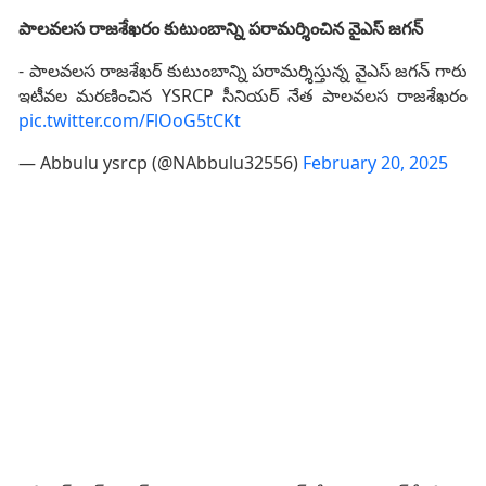
పాలవలస రాజశేఖరం కుటుంబాన్ని పరామర్శించిన వైఎస్ జగన్
- పాలవలస రాజశేఖర్ కుటుంబాన్ని పరామర్శిస్తున్న వైఎస్ జగన్ గారు
ఇటీవల మరణించిన YSRCP సీనియర్ నేత పాలవలస రాజశేఖరం
pic.twitter.com/FlOoG5tCKt
— Abbulu ysrcp (@NAbbulu32556)
February 20, 2025