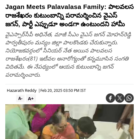
Jagan Meets Palavalasa Family: పాలవలస
రాజశేఖరం కుటుంబాన్ని పరామర్శించిన వైఎస్
జగన్, పార్టీ ఎప్పుడూ అండగా ఉంటుందని హామీ
వైఎస్సార్‌సీపీ అధినేత, మాజీ సీఎం వైఎస్‌ జగన్‌ మోహన్‌రెడ్డి
పార్వతీపురం మన్యం జిల్లా పాలకొండకు చేరుకున్నారు.
నియోజకవర్గంలో సీనియర్‌ నేత అయిన పాలవలస
రాజశేఖరం(81) ఇటీవల అనారోగ్యంతో కన్నమూసిన సంగతి
విదితమే. ఈ నేపథ్యంలో ఆయన కుటుంబాన్ని జగన్‌
పరామర్శించారు.
Hazarath Reddy
|
Feb 20, 2025 03:50 PM IST
A+
A-