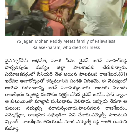
YS Jagan Mohan Reddy Meets family of Palavalasa
Rajasekharam, who died of illness
వైఎస్సార్‌సీపీ అధినేత, మాజీ సీఎం వైఎస్‌ జగన్‌ మోహన్‌రెడ్డి
పార్వతీపురం మన్యం జిల్లా పాలకొండకు చేరుకున్నారు.
నియోజకవర్గంలో సీనియర్‌ నేత అయిన పాలవలస రాజశేఖరం(81)
ఇటీవల అనారోగ్యంతో కన్నమూసిన సంగతి విదితమే. ఈ నేపథ్యంలో
ఆయన కుటుంబాన్ని జగన్‌ పరామర్శించారు. అంతకు ముందు
రాజశేఖరం మృతిపై సంతాపం వ్యక్తం చేసిన వైఎస్‌ జగన్‌.. ఫోన్‌ ద్వారా
ఆ కుటుంబంతో మాట్లాడి సంఘీభావం తెలిపారు. ఇప్పుడు నేరుగా ఆ
కుటుంబ సభ్యుల్ని పరామర్శించారు.పాలసవలస రాజశేఖరం..
ఎమ్మెల్యేగా, రాజ్యసభ సభ్యుడిగా పని చేశారు.ఎమ్మెల్సీ పాలవలస
విక్రాంత్.. రాజశేఖరం తనయుడే. మాజీ ఎమ్మెల్యే రెడ్డి శాంతి ఈయన
కుమార్తె.