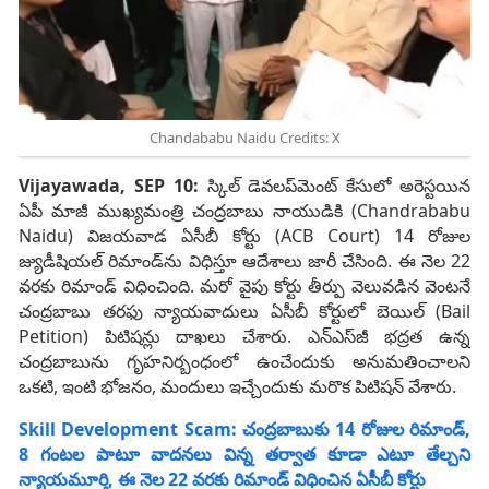
Chandababu Naidu Credits: X
Vijayawada, SEP 10:
స్కిల్‌ డెవలప్‌మెంట్‌ కేసులో అరెస్టయిన
ఏపీ మాజీ ముఖ్యమంత్రి చంద్రబాబు నాయుడికి (Chandrababu
Naidu) విజయవాడ ఏసీబీ కోర్టు (ACB Court) 14 రోజుల
జ్యుడీషియల్‌ రిమాండ్‌ను విధిస్తూ ఆదేశాలు జారీ చేసింది. ఈ నెల 22
వరకు రిమాండ్‌ విధించింది. మరో వైపు కోర్టు తీర్పు వెలువడిన వెంటనే
చంద్రబాబు తరఫు న్యాయవాదులు ఏసీబీ కోర్టులో బెయిల్‌ (Bail
Petition) పిటిషన్లు దాఖలు చేశారు. ఎన్‌ఎస్‌జీ భద్రత ఉన్న
చంద్రబాబును గృహనిర్బంధంలో ఉంచేందుకు అనుమతించాలని
ఒకటి, ఇంటి భోజనం, మందులు ఇచ్చేందుకు మరొక పిటిషన్‌ వేశారు.
Skill Development Scam: చంద్రబాబుకు 14 రోజుల రిమాండ్‌,
8 గంటల పాటూ వాదనలు విన్న తర్వాత కూడా ఎటూ తేల్చని
న్యాయమూర్తి, ఈ నెల 22 వరకు రిమాండ్ విధించిన ఏసీబీ కోర్టు