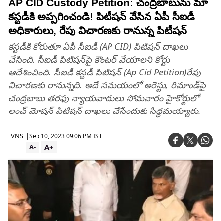
AP CID Custody Petition: చంద్రబాబును మా
కస్టడీకి అప్పగించండి! పిటీషన్ వేసిన ఏపీ సీఐడీ
అధికారులు, రేపు విచారణకు రానున్న పిటీషన్
కస్టడీకి కోరుతూ ఏపీ సీఐడీ (AP CID) పిటిషన్‌ దాఖలు
చేసింది. సీఐడీ పిటిషన్‌పై కౌంటర్‌ వేయాలని కోర్టు
ఆదేశించింది. సీఐడీ కస్టడీ పిటిషన్‌ (Ap Cid Petition)రేపు
విచారణకు రానున్నది. అదే సమయంలో అరెస్టు, రిమాండ్‌పై
చంద్రబాబు తరఫు న్యాయవాదులు సోమవారం హైకోర్టులో
లంచ్ మోషన్‌ పిటిషన్‌ దాఖలు చేసేందుకు సిద్ధమయ్యారు.
VNS
|
Sep 10, 2023 09:06 PM IST
A+
A-