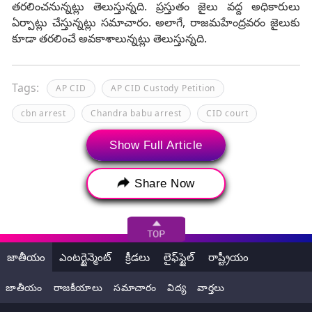
తరలించనున్నట్లు తెలుస్తున్నది. ప్రస్తుతం జైలు వద్ద అధికారులు
ఏర్పాట్లు చేస్తున్నట్లు సమాచారం. అలాగే, రాజమహేంద్రవరం జైలుకు
కూడా తరలించే అవకాశాలున్నట్లు తెలుస్తున్నది.
Tags:
AP CID
AP CID Custody Petition
cbn arrest
Chandra babu arrest
CID court
Custody Petition
Show Full Article
Share Now
జాతీయం
ఎంటర్టైన్మెంట్
క్రీడలు
లైఫ్‌స్టైల్
రాష్ట్రీయం
జాతీయం
రాజకీయాలు
సమాచారం
విద్య
వార్తలు