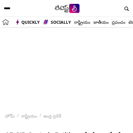
QUICKLY
SOCIALLY
రాష్ట్రీయం
జాతీయం
ప్రపంచం
టె
హోమ్
రాష్ట్రీయం
ఆంధ్ర ప్రదేశ్