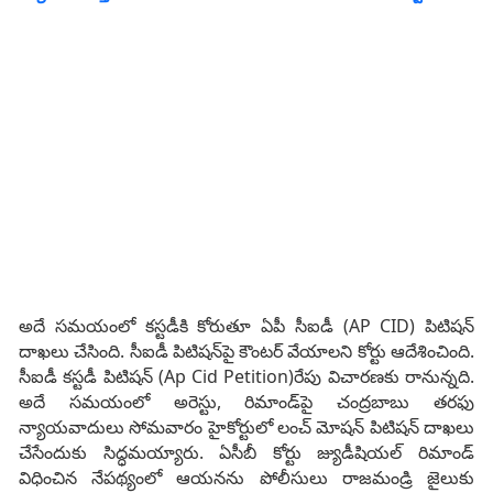
అదే సమయంలో కస్టడీకి కోరుతూ ఏపీ సీఐడీ (AP CID) పిటిషన్‌
దాఖలు చేసింది. సీఐడీ పిటిషన్‌పై కౌంటర్‌ వేయాలని కోర్టు ఆదేశించింది.
సీఐడీ కస్టడీ పిటిషన్‌ (Ap Cid Petition)రేపు విచారణకు రానున్నది.
అదే సమయంలో అరెస్టు, రిమాండ్‌పై చంద్రబాబు తరఫు
న్యాయవాదులు సోమవారం హైకోర్టులో లంచ్ మోషన్‌ పిటిషన్‌ దాఖలు
చేసేందుకు సిద్ధమయ్యారు. ఏసీబీ కోర్టు జ్యుడీషియల్‌ రిమాండ్‌
విధించిన నేపథ్యంలో ఆయనను పోలీసులు రాజమండ్రి జైలుకు