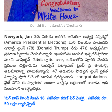
Donald Trump Sand Art (Credits: X)
Newyork, Jan 20:
నిరుడు జరిగిన అమెరికా అధ్యక్ష ఎన్నికల్లో
(America Presidential Elections) ఘన విజయం సాధించిన
డొనాల్డ్ ట్రంప్ (78) (Donald Trump) నేడు 47వ అధ్యక్షుడిగా
ప్రమాణ స్వీకారం చేయనున్నారు. ఇందుకోసం ఆయన ఇప్పటికే ఫ్లోరిడా
నుంచి వాషింగ్టన్ చేరుకున్నారు. కాగా, ఒడిశాలోని పూరికి చెందిన
ప్రముఖ చిత్రకారుడు సుదర్శన్ పట్నాయక్ ట్రంప్‌ పై తనకున్న
అభిమానాన్ని చాటుకున్నాడు. 47 అడుగుల పొడవైన ట్రంప్ సైకత
శిల్పాన్ని పూరి బీచ్‌ లో ఆయన ప్రదర్శించారు. 'congratulations,
వైట్ హౌస్‌ కు స్వాగతం' అంటూ ఇంగ్లీషు అక్షరాలతో రాశాడు. ఇది
పలువురిని ఆకర్షిస్తున్నది.
'బిగ్ బాస్ హిందీ సీజన్ 18' విజేతగా కరణ్ వీర్ మెహ్రా.. విజేతకు రూ.
50 లక్షల క్యాష్ ప్రైజ్