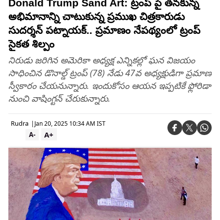
Donald Trump Sand Art: ట్రంప్‌ పై తనకున్న
అభిమానాన్ని చాటుకున్న ప్రముఖ చిత్రకారుడు
సుదర్శన్ పట్నాయక్.. ప్రమాణం నేపథ్యంలో ట్రంప్‌
సైకత శిల్పం
నిరుడు జరిగిన అమెరికా అధ్యక్ష ఎన్నికల్లో ఘన విజయం
సాధించిన డొనాల్డ్ ట్రంప్ (78) నేడు 47వ అధ్యక్షుడిగా ప్రమాణ
స్వీకారం చేయనున్నారు. ఇందుకోసం ఆయన ఇప్పటికే ఫ్లోరిడా
నుంచి వాషింగ్టన్ చేరుకున్నారు.
Rudra
|
Jan 20, 2025 10:34 AM IST
A+
A-