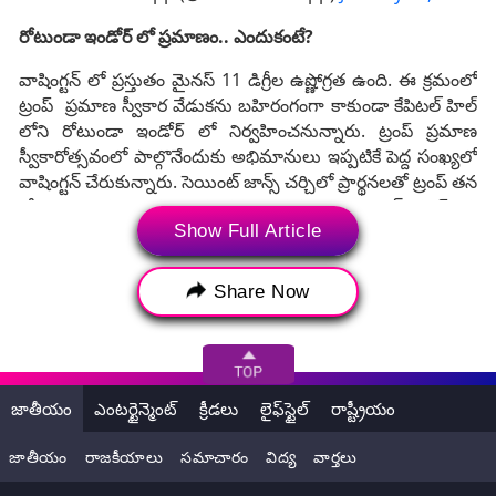
రోటుండా ఇండోర్‌ లో ప్రమాణం.. ఎందుకంటే?
వాషింగ్టన్ లో ప్రస్తుతం మైనస్ 11 డిగ్రీల ఉష్ణోగ్రత ఉంది. ఈ క్రమంలో
ట్రంప్ ప్రమాణ స్వీకార వేడుకను బహిరంగంగా కాకుండా కేపిటల్ హిల్‌
లోని రోటుండా ఇండోర్‌ లో నిర్వహించనున్నారు. ట్రంప్ ప్రమాణ
స్వీకారోత్సవంలో పాల్గొనేందుకు అభిమానులు ఇప్పటికే పెద్ద సంఖ్యలో
వాషింగ్టన్ చేరుకున్నారు. సెయింట్ జాన్స్ చర్చిలో ప్రార్థనలతో ట్రంప్ తన
రోజును ప్రారంభిస్తారు. అనంతరం అక్కడి నుంచి వైట్‌ హౌస్‌ కు
చేరుకుని అధ్యక్షుడు బైడెన్ ఇచ్చే తేనీటి విందులో పాల్గొంటారు. అక్కడి
Show Full Article
నుంచి కేపిటల్ హిల్‌ కు చేరుకుని ప్రమాణ స్వీకారం చేస్తారు. ప్రమాణం
అనంతరం తొలి రోజే ట్రంప్ 100కు పైగా ఆదేశాలపై సంతకాలు
Share Now
చేస్తారు. ఎన్నికల్లో ఇచ్చిన ప్రధాన హామీలు ఇందులో ఉన్నట్టు
సమాచారం.
విద్యార్థులకు విద్యాబుద్ధులు చెప్పాల్సిన టీచర్ల వికృత క్రీడలు..
పాఠశాల స్టాఫ్‌ రూమ్‌ లో రాసలీలలు.. (వీడియోతో)
జాతీయం
ఎంటర్టైన్మెంట్
క్రీడలు
లైఫ్‌స్టైల్
రాష్ట్రీయం
జాతీయం
రాజకీయాలు
సమాచారం
విద్య
వార్తలు