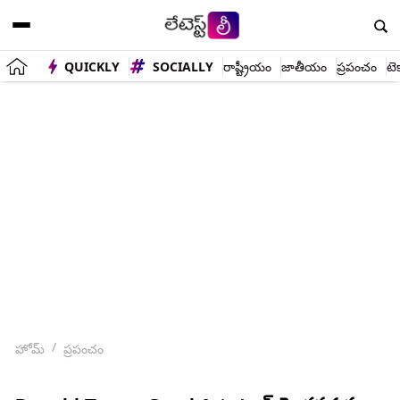
QUICKLY
SOCIALLY
రాష్ట్రీయం
జాతీయం
ప్రపంచం
టె
హోమ్
ప్రపంచం