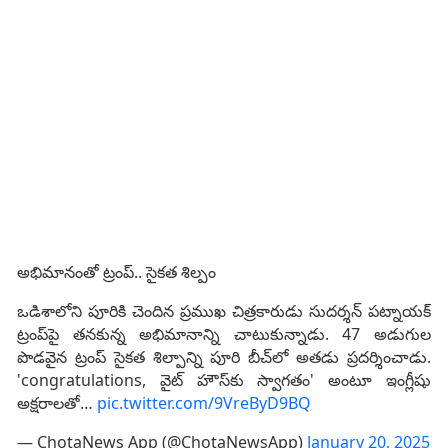
అభిమానంతో ట్రంప్.. సైకత శిల్పం
ఒడిశాలోని పూరికి చెందిన ప్రముఖ చిత్రకారుడు సుదర్శన్ పట్నాయక్
ట్రంప్‌పై తనకున్న అభిమానాన్ని చాటుకున్నాడు. 47 అడుగుల
పొడవైన ట్రంప్ సైకత శిల్పాన్ని పూరి బీచ్‌లో అతడు ప్రదర్శించాడు.
'congratulations, వైట్ హౌస్‌కు స్వాగతం' అంటూ ఇంగ్లీషు
అక్షరాలతో…
pic.twitter.com/9VreByD9BQ
— ChotaNews App (@ChotaNewsApp)
January 20, 2025