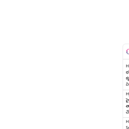
H
భర
క
వ
H
హ
త
చ
H
Se