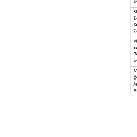
క
S
వ
చి
వ
V
ఆగ
చ
క
M
ర
ట్
ఇద