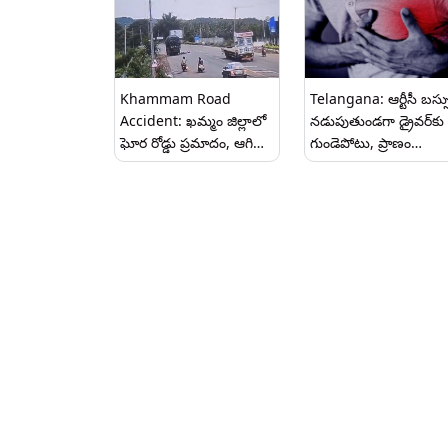
Khammam Road
Telangana: ఆర్టీసీ బస్స
Accident: ఖమ్మం జిల్లాలో
నడుపుతుండగా డ్రైవర్‌కు
ఘోర రోడ్డు ప్రమాదం, ఆగి
గుండెపోటు, ప్రాణం
ఉన్న లారిని ఢీకొట్టి ముగ్గురు
పోతుందని తెలిసి కూడా 
అక్కడికక్కడే మృతి, వీడియో
మంది ప్రయాణికులను
రక్షించాడు, ఖమ్మంలో
విషాదకర ఘటన