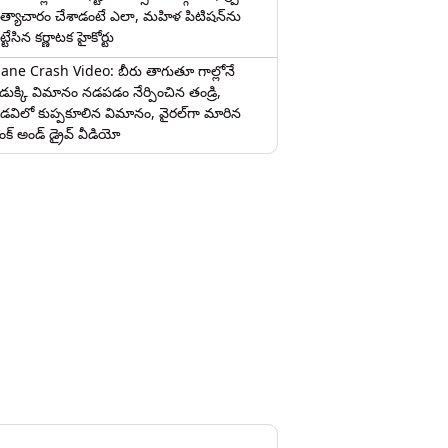
త్యాచారం చేశాడంటే ఎలా, మహిళ పిటిషన్‌ను
ట్టేసిన కర్ణాటక హైకోర్టు
lane Crash Video: బీరు తాగుతూ గాల్లోనే
ొడుక్కి విమానం నడపడం నేర్పించిన తండ్రి,
డవిలో కుప్పకూలిన విమానం, వైరల్‌గా మారిన
రంక్‌ అండ్ డ్రైవ్ వీడియో