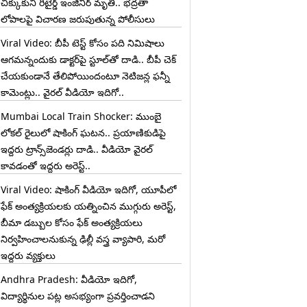
చిక్కుకుని రిటైర్డ్ ఇంజినీర్ మృతి.. భద్రతా
లోపాలపై విచారణ జరుపుతున్న పోలీసులు
Viral Video: బీపీ టెస్ట్‌ కోసం పది నిమిషాలు
ఆగమన్నందుకు డాక్టర్‌పై స్టూల్‌తో దాడి.. బీపీ చెక్
చేయకుండానే తేలిపోయిందంటూ నెటిజన్ల ఫన్నీ
కామెంట్లు.. వైరల్ వీడియో ఇదిగో..
Mumbai Local Train Shocker: ముంబై
లోకల్ రైలులో షాకింగ్ ఘటన.. ప్రయాణికుడిపై
ఇద్దరు ట్రాన్స్‌జెండర్లు దాడి.. వీడియో వైరల్
కావడంతో ఇద్దరు అరెస్ట్..
Viral Video: షాకింగ్ వీడియో ఇదిగో, యూపీలో
ఫేక్ అంత్యక్రియలకు యత్నించిన ముగ్గురు అరెస్ట్,
బీమా డబ్బుల కోసం ఫేక్ అంత్యక్రియలు
నిర్వహించాలనుకున్న ఢిల్లీ వస్త్ర వ్యాపారి, మరో
ఇద్దరు వ్యక్తులు
Andhra Pradesh: వీడియో ఇదిగో,
విద్యార్థినుల పట్ల అసభ్యంగా ప్రవర్తించాడని