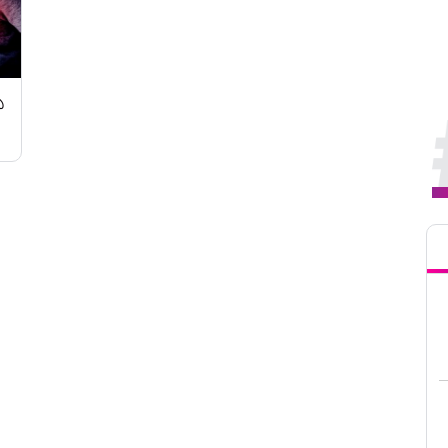
ు
50
Tren