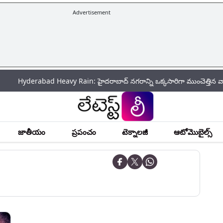
Advertisement
rabad Heavy Rain: హైదరాబాద్‌ నగరాన్ని ఒక్కసారిగా ముంచెత్తిన వాన.. పలు ప్రాం
జాతీయం
ప్రపంచం
టెక్నాలజీ
ఆటోమొబైల్స్