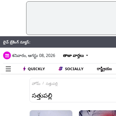
లైవ్ బ్రేకింగ్ న్యూస్:
Hyde
శనివారం, ఆగస్టు 08, 2026
తాజా వార్తలు
QUICKLY
SOCIALLY
రాష్ట్రీయం
హోమ్
సత్తుపల్లి
సత్తుపల్లి