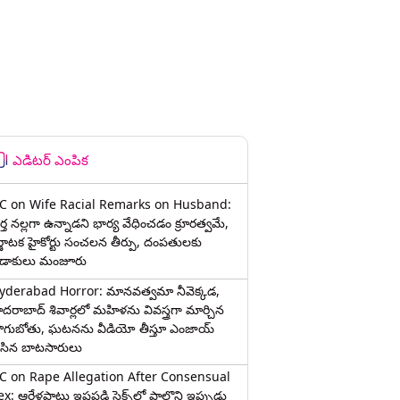
ఎడిటర్ ఎంపిక
C on Wife Racial Remarks on Husband:
్త న‌ల్ల‌గా ఉన్నాడ‌ని భార్య వేధించ‌డం క్రూర‌త్వ‌మే,
ర్ణాటక హైకోర్టు సంచలన తీర్పు, దంపతులకు
ిడాకులు మంజూరు
yderabad Horror: మానవత్వమా నీవెక్కడ,
ైదరాబాద్ శివార్లలో మహిళను వివస్త్రగా మార్చిన
ాగుబోతు, ఘటనను వీడియో తీస్తూ ఎంజాయ్
ేసిన బాటసారులు
C on Rape Allegation After Consensual
x: ఆరేళ్లపాటు ఇష్టపడి సెక్స్‌లో పాల్గొని ఇప్పుడు