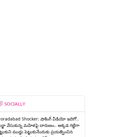
SOCIALLY
oradabad Shocker: షాకింగ్ వీడియో ఇదిగో..
ుర్ఖా వేసుకున్న మహిళపై దారుణం.. అక్కడ గట్టిగా
ట్టుకుని ముద్దు పెట్టుకునేందుకు ప్రయత్నించిన