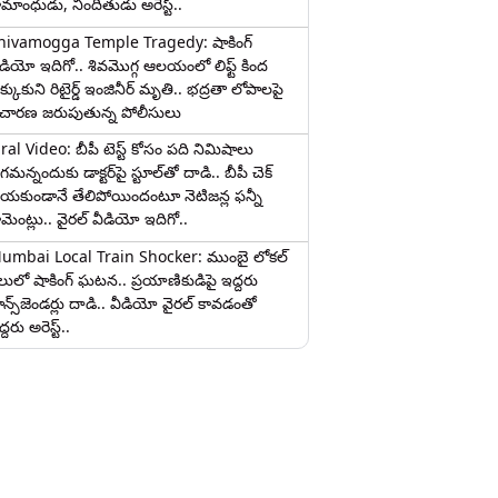
ామాంధుడు, నిందితుడు అరెస్ట్..
hivamogga Temple Tragedy: షాకింగ్
ీడియో ఇదిగో.. శివమొగ్గ ఆలయంలో లిఫ్ట్ కింద
క్కుకుని రిటైర్డ్ ఇంజినీర్ మృతి.. భద్రతా లోపాలపై
ిచారణ జరుపుతున్న పోలీసులు
iral Video: బీపీ టెస్ట్‌ కోసం పది నిమిషాలు
మన్నందుకు డాక్టర్‌పై స్టూల్‌తో దాడి.. బీపీ చెక్
ేయకుండానే తేలిపోయిందంటూ నెటిజన్ల ఫన్నీ
ామెంట్లు.. వైరల్ వీడియో ఇదిగో..
umbai Local Train Shocker: ముంబై లోకల్
ైలులో షాకింగ్ ఘటన.. ప్రయాణికుడిపై ఇద్దరు
రాన్స్‌జెండర్లు దాడి.. వీడియో వైరల్ కావడంతో
్దరు అరెస్ట్..