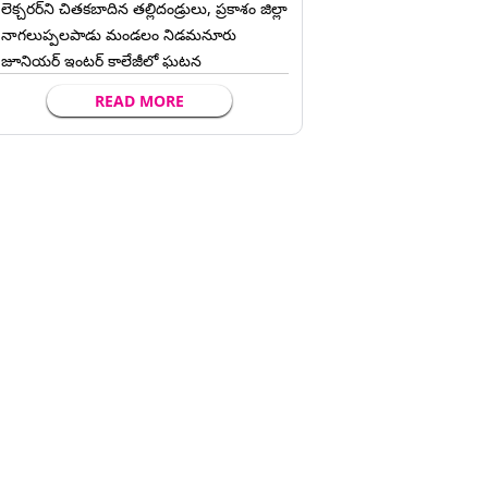
లెక్చ‌ర‌ర్‌ని చిత‌క‌బాదిన త‌ల్లిదండ్రులు, ప్రకాశం జిల్లా
నాగలుప్పలపాడు మండలం నిడమనూరు
జూనియర్ ఇంటర్ కాలేజీలో ఘటన
READ MORE