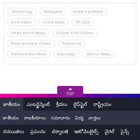
Technology
Telangana
Andhra pradesh
Viral Video
Crime News
IPl 2025
Heart Attack News
Cricket Viral Videos
Road Accident Videos
Tollywood
PM Narendra Modi
Astrology
Horror News
జాతీయం
ఎంటర్టైన్మెంట్
క్రీడలు
లైఫ్‌స్టైల్
రాష్ట్రీయం
జాతీయం
రాజకీయాలు
సమాచారం
విద్య
వార్తలు
రచయితలు
ప్రపంచం
టెక్నాలజీ
ఆటోమొబైల్స్
వైరల్
సైన్స్