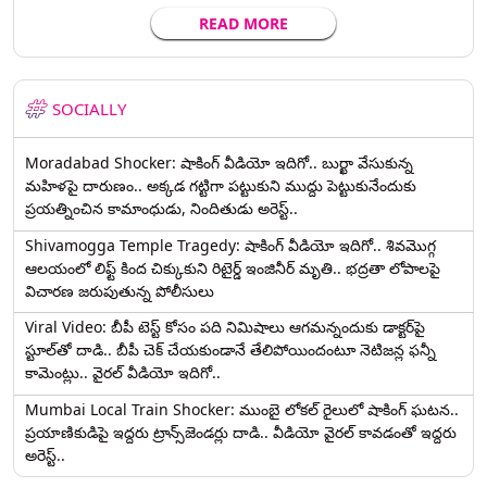
READ MORE
SOCIALLY
Moradabad Shocker: షాకింగ్ వీడియో ఇదిగో.. బుర్ఖా వేసుకున్న
మహిళపై దారుణం.. అక్కడ గట్టిగా పట్టుకుని ముద్దు పెట్టుకునేందుకు
ప్రయత్నించిన కామాంధుడు, నిందితుడు అరెస్ట్..
Shivamogga Temple Tragedy: షాకింగ్ వీడియో ఇదిగో.. శివమొగ్గ
ఆలయంలో లిఫ్ట్ కింద చిక్కుకుని రిటైర్డ్ ఇంజినీర్ మృతి.. భద్రతా లోపాలపై
విచారణ జరుపుతున్న పోలీసులు
Viral Video: బీపీ టెస్ట్‌ కోసం పది నిమిషాలు ఆగమన్నందుకు డాక్టర్‌పై
స్టూల్‌తో దాడి.. బీపీ చెక్ చేయకుండానే తేలిపోయిందంటూ నెటిజన్ల ఫన్నీ
కామెంట్లు.. వైరల్ వీడియో ఇదిగో..
Mumbai Local Train Shocker: ముంబై లోకల్ రైలులో షాకింగ్ ఘటన..
ప్రయాణికుడిపై ఇద్దరు ట్రాన్స్‌జెండర్లు దాడి.. వీడియో వైరల్ కావడంతో ఇద్దరు
అరెస్ట్..