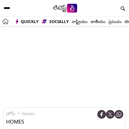
QUICKLY
SOCIALLY
రాష్ట్రీయం
జాతీయం
ప్రపంచం
టె
హోమ్
Homes
HOMES