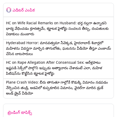
ఎడిటర్ ఎంపిక
HC on Wife Racial Remarks on Husband: భర్త న‌ల్ల‌గా ఉన్నాడ‌ని
భార్య వేధించ‌డం క్రూర‌త్వ‌మే, కర్ణాటక హైకోర్టు సంచలన తీర్పు, దంపతులకు
విడాకులు మంజూరు
Hyderabad Horror: మానవత్వమా నీవెక్కడ, హైదరాబాద్ శివార్లలో
మహిళను వివస్త్రగా మార్చిన తాగుబోతు, ఘటనను వీడియో తీస్తూ ఎంజాయ్
చేసిన బాటసారులు
HC on Rape Allegation After Consensual Sex: ఆరేళ్లపాటు
ఇష్టపడి సెక్స్‌లో పాల్గొని ఇప్పుడు అత్యాచారం చేశాడంటే ఎలా, మహిళ
పిటిషన్‌ను కొట్టేసిన కర్ణాటక హైకోర్టు
Plane Crash Video: బీరు తాగుతూ గాల్లోనే కొడుక్కి విమానం నడపడం
నేర్పించిన తండ్రి, అడవిలో కుప్పకూలిన విమానం, వైరల్‌గా మారిన డ్రంక్‌
అండ్ డ్రైవ్ వీడియో
ట్రెండింగ్ టాపిక్స్