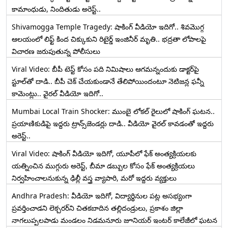
కామాంధుడు, నిందితుడు అరెస్ట్..
Shivamogga Temple Tragedy: షాకింగ్ వీడియో ఇదిగో.. శివమొగ్గ
ఆలయంలో లిఫ్ట్ కింద చిక్కుకుని రిటైర్డ్ ఇంజినీర్ మృతి.. భద్రతా లోపాలపై
విచారణ జరుపుతున్న పోలీసులు
Viral Video: బీపీ టెస్ట్‌ కోసం పది నిమిషాలు ఆగమన్నందుకు డాక్టర్‌పై
స్టూల్‌తో దాడి.. బీపీ చెక్ చేయకుండానే తేలిపోయిందంటూ నెటిజన్ల ఫన్నీ
కామెంట్లు.. వైరల్ వీడియో ఇదిగో..
Mumbai Local Train Shocker: ముంబై లోకల్ రైలులో షాకింగ్ ఘటన..
ప్రయాణికుడిపై ఇద్దరు ట్రాన్స్‌జెండర్లు దాడి.. వీడియో వైరల్ కావడంతో ఇద్దరు
అరెస్ట్..
Viral Video: షాకింగ్ వీడియో ఇదిగో, యూపీలో ఫేక్ అంత్యక్రియలకు
యత్నించిన ముగ్గురు అరెస్ట్, బీమా డబ్బుల కోసం ఫేక్ అంత్యక్రియలు
నిర్వహించాలనుకున్న ఢిల్లీ వస్త్ర వ్యాపారి, మరో ఇద్దరు వ్యక్తులు
Andhra Pradesh: వీడియో ఇదిగో, విద్యార్థినుల పట్ల అసభ్యంగా
ప్రవర్తించాడని లెక్చ‌ర‌ర్‌ని చిత‌క‌బాదిన త‌ల్లిదండ్రులు, ప్రకాశం జిల్లా
నాగలుప్పలపాడు మండలం నిడమనూరు జూనియర్ ఇంటర్ కాలేజీలో ఘటన