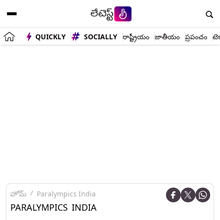
QUICKLY
SOCIALLY
రాష్ట్రీయం
జాతీయం
ప్రపంచం
టె
హోమ్
Paralympics India
PARALYMPICS INDIA