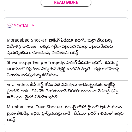
READ MORE
SOCIALLY
Moradabad Shocker: షాకింగ్ వీడియో ఇదిగో.. బుర్ఖా వేసుకున్న
మహిళపై దారుణం.. అక్కడ గట్టిగా పట్టుకుని ముద్దు పెట్టుకునేందుకు
ప్రయత్నించిన కామాంధుడు, నిందితుడు అరెస్ట్..
Shivamogga Temple Tragedy: షాకింగ్ వీడియో ఇదిగో.. శివమొగ్గ
ఆలయంలో లిఫ్ట్ కింద చిక్కుకుని రిటైర్డ్ ఇంజినీర్ మృతి.. భద్రతా లోపాలపై
విచారణ జరుపుతున్న పోలీసులు
Viral Video: బీపీ టెస్ట్‌ కోసం పది నిమిషాలు ఆగమన్నందుకు డాక్టర్‌పై
స్టూల్‌తో దాడి.. బీపీ చెక్ చేయకుండానే తేలిపోయిందంటూ నెటిజన్ల ఫన్నీ
కామెంట్లు.. వైరల్ వీడియో ఇదిగో..
Mumbai Local Train Shocker: ముంబై లోకల్ రైలులో షాకింగ్ ఘటన..
ప్రయాణికుడిపై ఇద్దరు ట్రాన్స్‌జెండర్లు దాడి.. వీడియో వైరల్ కావడంతో ఇద్దరు
అరెస్ట్..