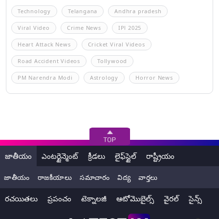
Technology
Telangana
Andhra pradesh
Viral Video
Crime News
IPl 2025
Heart Attack News
Cricket Viral Videos
Road Accident Videos
Tollywood
PM Narendra Modi
Astrology
Horror News
జాతీయం
ఎంటర్టైన్మెంట్
క్రీడలు
లైఫ్‌స్టైల్
రాష్ట్రీయం
జాతీయం
రాజకీయాలు
సమాచారం
విద్య
వార్తలు
రచయితలు
ప్రపంచం
టెక్నాలజీ
ఆటోమొబైల్స్
వైరల్
సైన్స్