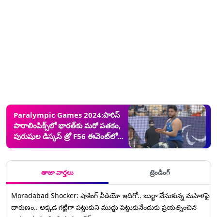
Paralympic Games 2024:పారిస్
పారాలింపిక్స్‌లో భారత్‌కు మరో పతకం,
పురుషుల డిస్కస్ త్రో F56 ఈవెంట్‌లో
రజత పతకం సాధించిన యోగేష్
కథునియా
తాజా వార్తలు
ట్రెండింగ్
Moradabad Shocker: షాకింగ్ వీడియో ఇదిగో.. బుర్ఖా వేసుకున్న మహిళపై
దారుణం.. అక్కడ గట్టిగా పట్టుకుని ముద్దు పెట్టుకునేందుకు ప్రయత్నించిన