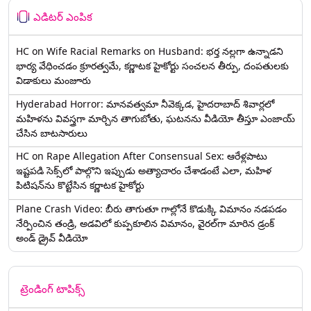
ఎడిటర్ ఎంపిక
HC on Wife Racial Remarks on Husband: భర్త న‌ల్ల‌గా ఉన్నాడ‌ని
భార్య వేధించ‌డం క్రూర‌త్వ‌మే, కర్ణాటక హైకోర్టు సంచలన తీర్పు, దంపతులకు
విడాకులు మంజూరు
Hyderabad Horror: మానవత్వమా నీవెక్కడ, హైదరాబాద్ శివార్లలో
మహిళను వివస్త్రగా మార్చిన తాగుబోతు, ఘటనను వీడియో తీస్తూ ఎంజాయ్
చేసిన బాటసారులు
HC on Rape Allegation After Consensual Sex: ఆరేళ్లపాటు
ఇష్టపడి సెక్స్‌లో పాల్గొని ఇప్పుడు అత్యాచారం చేశాడంటే ఎలా, మహిళ
పిటిషన్‌ను కొట్టేసిన కర్ణాటక హైకోర్టు
Plane Crash Video: బీరు తాగుతూ గాల్లోనే కొడుక్కి విమానం నడపడం
నేర్పించిన తండ్రి, అడవిలో కుప్పకూలిన విమానం, వైరల్‌గా మారిన డ్రంక్‌
అండ్ డ్రైవ్ వీడియో
ట్రెండింగ్ టాపిక్స్