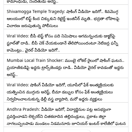
కామాంధుడు, నిందితుడు అరెస్ట్..
Shivamogga Temple Tragedy: షాకింగ్ వీడియో ఇదిగో.. శివమొగ్గ
ఆలయంలో లిఫ్ట్ కింద చిక్కుకుని రిటైర్డ్ ఇంజినీర్ మృతి.. భద్రతా లోపాలపై
విచారణ జరుపుతున్న పోలీసులు
Viral Video: బీపీ టెస్ట్‌ కోసం పది నిమిషాలు ఆగమన్నందుకు డాక్టర్‌పై
స్టూల్‌తో దాడి.. బీపీ చెక్ చేయకుండానే తేలిపోయిందంటూ నెటిజన్ల ఫన్నీ
కామెంట్లు.. వైరల్ వీడియో ఇదిగో..
Mumbai Local Train Shocker: ముంబై లోకల్ రైలులో షాకింగ్ ఘటన..
ప్రయాణికుడిపై ఇద్దరు ట్రాన్స్‌జెండర్లు దాడి.. వీడియో వైరల్ కావడంతో ఇద్దరు
అరెస్ట్..
Viral Video: షాకింగ్ వీడియో ఇదిగో, యూపీలో ఫేక్ అంత్యక్రియలకు
యత్నించిన ముగ్గురు అరెస్ట్, బీమా డబ్బుల కోసం ఫేక్ అంత్యక్రియలు
నిర్వహించాలనుకున్న ఢిల్లీ వస్త్ర వ్యాపారి, మరో ఇద్దరు వ్యక్తులు
Andhra Pradesh: వీడియో ఇదిగో, విద్యార్థినుల పట్ల అసభ్యంగా
ప్రవర్తించాడని లెక్చ‌ర‌ర్‌ని చిత‌క‌బాదిన త‌ల్లిదండ్రులు, ప్రకాశం జిల్లా
నాగలుప్పలపాడు మండలం నిడమనూరు జూనియర్ ఇంటర్ కాలేజీలో ఘటన