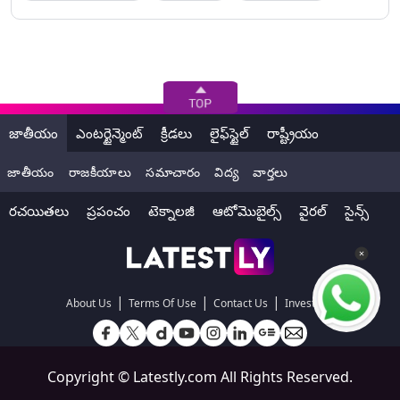
జాతీయం
ఎంటర్టైన్మెంట్
క్రీడలు
లైఫ్‌స్టైల్
రాష్ట్రీయం
జాతీయం
రాజకీయాలు
సమాచారం
విద్య
వార్తలు
రచయితలు
ప్రపంచం
టెక్నాలజీ
ఆటోమొబైల్స్
వైరల్
సైన్స్
|
|
|
About Us
Terms Of Use
Contact Us
Investors
Copyright ©
Latestly.com
All Rights Reserved.