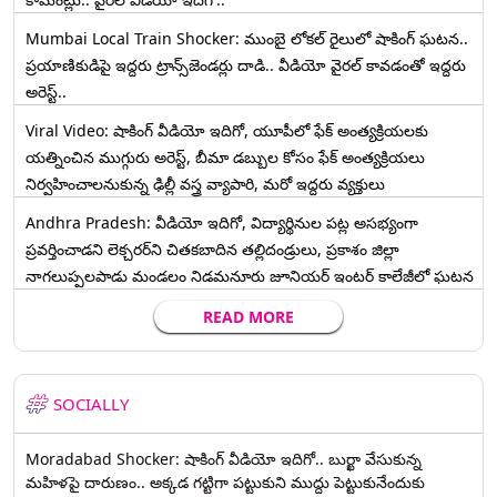
Mumbai Local Train Shocker: ముంబై లోకల్ రైలులో షాకింగ్ ఘటన..
ప్రయాణికుడిపై ఇద్దరు ట్రాన్స్‌జెండర్లు దాడి.. వీడియో వైరల్ కావడంతో ఇద్దరు
అరెస్ట్..
Viral Video: షాకింగ్ వీడియో ఇదిగో, యూపీలో ఫేక్ అంత్యక్రియలకు
యత్నించిన ముగ్గురు అరెస్ట్, బీమా డబ్బుల కోసం ఫేక్ అంత్యక్రియలు
నిర్వహించాలనుకున్న ఢిల్లీ వస్త్ర వ్యాపారి, మరో ఇద్దరు వ్యక్తులు
Andhra Pradesh: వీడియో ఇదిగో, విద్యార్థినుల పట్ల అసభ్యంగా
ప్రవర్తించాడని లెక్చ‌ర‌ర్‌ని చిత‌క‌బాదిన త‌ల్లిదండ్రులు, ప్రకాశం జిల్లా
నాగలుప్పలపాడు మండలం నిడమనూరు జూనియర్ ఇంటర్ కాలేజీలో ఘటన
READ MORE
SOCIALLY
Moradabad Shocker: షాకింగ్ వీడియో ఇదిగో.. బుర్ఖా వేసుకున్న
మహిళపై దారుణం.. అక్కడ గట్టిగా పట్టుకుని ముద్దు పెట్టుకునేందుకు