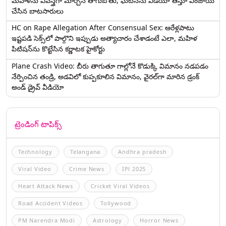
మహిళను వివస్త్రగా మార్చిన తాగుబోతు, ఘటనను వీడియో తీస్తూ ఎంజాయ్
చేసిన బాటసారులు
HC on Rape Allegation After Consensual Sex: ఆరేళ్లపాటు
ఇష్టపడి సెక్స్‌లో పాల్గొని ఇప్పుడు అత్యాచారం చేశాడంటే ఎలా, మహిళ
పిటిషన్‌ను కొట్టేసిన కర్ణాటక హైకోర్టు
Plane Crash Video: బీరు తాగుతూ గాల్లోనే కొడుక్కి విమానం నడపడం
నేర్పించిన తండ్రి, అడవిలో కుప్పకూలిన విమానం, వైరల్‌గా మారిన డ్రంక్‌
అండ్ డ్రైవ్ వీడియో
ట్రెండింగ్ టాపిక్స్
Technology
Telangana
Andhra pradesh
Viral Video
Crime News
IPl 2025
Heart Attack News
Cricket Viral Videos
Road Accident Videos
Tollywood
PM Narendra Modi
Astrology
Horror News