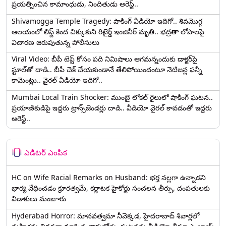
ప్రయత్నించిన కామాంధుడు, నిందితుడు అరెస్ట్..
Shivamogga Temple Tragedy: షాకింగ్ వీడియో ఇదిగో.. శివమొగ్గ
ఆలయంలో లిఫ్ట్ కింద చిక్కుకుని రిటైర్డ్ ఇంజినీర్ మృతి.. భద్రతా లోపాలపై
విచారణ జరుపుతున్న పోలీసులు
Viral Video: బీపీ టెస్ట్‌ కోసం పది నిమిషాలు ఆగమన్నందుకు డాక్టర్‌పై
స్టూల్‌తో దాడి.. బీపీ చెక్ చేయకుండానే తేలిపోయిందంటూ నెటిజన్ల ఫన్నీ
కామెంట్లు.. వైరల్ వీడియో ఇదిగో..
Mumbai Local Train Shocker: ముంబై లోకల్ రైలులో షాకింగ్ ఘటన..
ప్రయాణికుడిపై ఇద్దరు ట్రాన్స్‌జెండర్లు దాడి.. వీడియో వైరల్ కావడంతో ఇద్దరు
అరెస్ట్..
ఎడిటర్ ఎంపిక
HC on Wife Racial Remarks on Husband: భర్త న‌ల్ల‌గా ఉన్నాడ‌ని
భార్య వేధించ‌డం క్రూర‌త్వ‌మే, కర్ణాటక హైకోర్టు సంచలన తీర్పు, దంపతులకు
విడాకులు మంజూరు
Hyderabad Horror: మానవత్వమా నీవెక్కడ, హైదరాబాద్ శివార్లలో