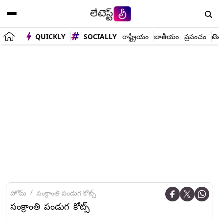
QUICKLY
SOCIALLY
రాష్ట్రీయం
జాతీయం
ప్రపంచం
టె
హోమ్
సంక్రాంతి పండుగ కోట్స్
సంక్రాంతి పండుగ కోట్స్