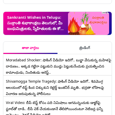
Sankranti Wishes in Telugu:
సంక్రాంతి శుభాకాంక్షలు తెలుగులో, మీ
బంధుమిత్రులకు, స్నేహితులకు ఈ కోట్స్
ద్వారా పొంగల్ శుభాకాంక్షలు చెప్పేయండి
తాజా వార్తలు
ట్రెండింగ్
Moradabad Shocker: షాకింగ్ వీడియో ఇదిగో.. బుర్ఖా వేసుకున్న మహిళపై
దారుణం.. అక్కడ గట్టిగా పట్టుకుని ముద్దు పెట్టుకునేందుకు ప్రయత్నించిన
కామాంధుడు, నిందితుడు అరెస్ట్..
Shivamogga Temple Tragedy: షాకింగ్ వీడియో ఇదిగో.. శివమొగ్గ
ఆలయంలో లిఫ్ట్ కింద చిక్కుకుని రిటైర్డ్ ఇంజినీర్ మృతి.. భద్రతా లోపాలపై
విచారణ జరుపుతున్న పోలీసులు
Viral Video: బీపీ టెస్ట్‌ కోసం పది నిమిషాలు ఆగమన్నందుకు డాక్టర్‌పై
స్టూల్‌తో దాడి.. బీపీ చెక్ చేయకుండానే తేలిపోయిందంటూ నెటిజన్ల ఫన్నీ
కామెంట్లు.. వైరల్ వీడియో ఇదిగో..